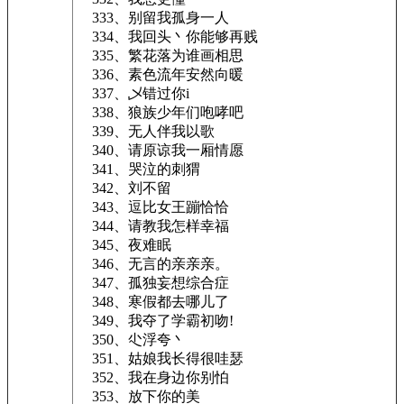
333、别留我孤身一人
334、我回头丶你能够再贱
335、繁花落为谁画相思
336、素色流年安然向暖
337、乄错过你i
338、狼族少年们咆哮吧
339、无人伴我以歌
340、请原谅我一厢情愿
341、哭泣的刺猬
342、刘不留
343、逗比女王蹦恰恰
344、请教我怎样幸福
345、夜难眠
346、无言的亲亲亲。
347、孤独妄想综合症
348、寒假都去哪儿了
349、我夺了学霸初吻!
350、尐浮夸丶
351、姑娘我长得很哇瑟
352、我在身边你别怕
353、放下你的美