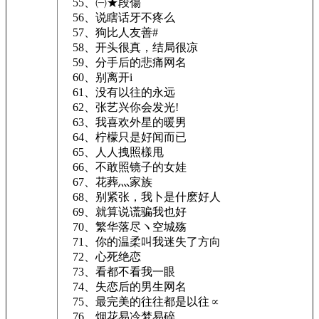
55、㈠★段傷ゞ
56、说瞎话牙不疼么
57、狗比人友善#
58、开头很真，结局很凉
59、分手后的悲痛网名
60、别离开i
61、没有以往的永远
62、张艺兴你会发光!
63、我喜欢外星的暖男
64、柠檬只是好闻而已
65、人人拽照樣甩
66、不敢照镜子的女娃
67、花葬灬家族
68、别紧张，我卜是什麽好人
69、就算说谎骗我也好
70、繁华落尽ヽ空城殇
71、你的温柔叫我迷失了方向
72、心死绝恋
73、看都不看我一眼
74、失恋后的男生网名
75、最完美的往往都是以往∝
76、烟花易冷梦易碎