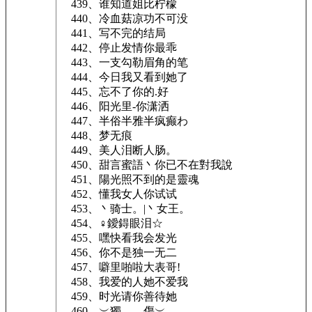
439、谁知道姐比柠檬
440、冷血菇凉功不可没
441、写不完的结局
442、停止发情你最乖
443、一支勾勒眉角的笔
444、今日我又看到她了
445、忘不了你的.好
446、阳光里-你潇洒
447、半俗半雅半疯癫わ
448、梦无痕
449、美人泪断人肠。
450、甜言蜜語丶你已不在對我說
451、陽光照不到的是靈魂
452、懂我女人你试试
453、丶骑士。|丶女王。
454、♀鑀鍀眼泪☆
455、嘿快看我会发光
456、你不是独一无二
457、噼里啪啦大表哥!
458、我爱的人她不爱我
459、时光请你善待她
460、︶獨……傷︶