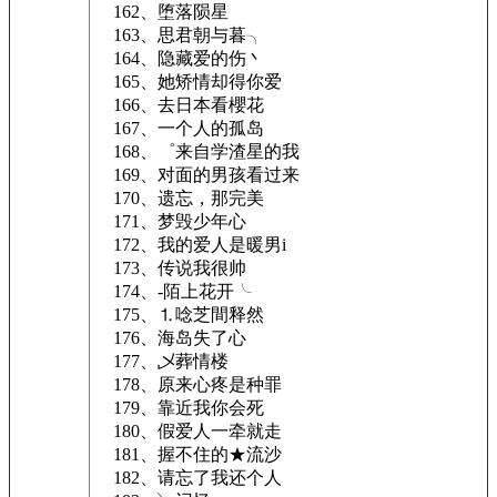
162、堕落陨星
163、思君朝与暮╮
164、隐藏爱的伤丶
165、她矫情却得你爱
166、去日本看櫻花
167、一个人的孤岛
168、゜来自学渣星的我
169、对面的男孩看过来
170、遗忘，那完美
171、梦毁少年心
172、我的爱人是暖男i
173、传说我很帅
174、-陌上花开╰
175、⒈唸芝間释然
176、海岛失了心
177、乄葬情楼
178、原来心疼是种罪
179、靠近我你会死
180、假爱人一牵就走
181、握不住的★流沙
182、请忘了我还个人