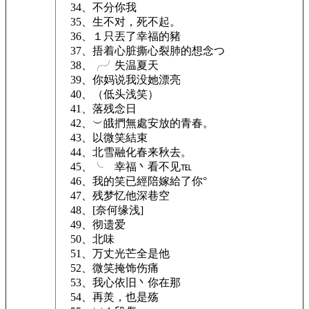
34、不分你我
35、生不对，死不起。
36、１只丟了幸福的豬
37、捂着心脏撕心裂肺的想念つ
38、╭╯失温夏天
39、你妈说我没她漂亮
40、（低头浅笑）
41、落残念日
42、︶皒捫無處安放的青春。
43、以微笑結束
44、北雪融化春来秋去。
45、╰ゝ幸福丶看不见℡
46、我的笑已經陪嫁給了你°
47、残梦忆他深巷空
48、[奈何缘浅]
49、彻遗爱
50、北味
51、万丈光芒全是他
52、微笑掩饰伤痛
53、我心依旧丶你在那
54、再羙，也是殇