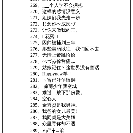
269、_▁个人学不会拥抱
270、这样的感情没意义
271、姐妹们我先走一步
272、じ念你べ成疾づ
273、让你来做我的王。
274、□花落□
275、因帅被捕判三年
276、那些美丽以往，我们回不去
277、无情上帝跳恰恰
278、べづゐ伱吢痛灬
279、姑娘记住丶这世界没有童话
280、Happynew羊！
281、↘吢已卟侢留纞
282、-凉薄少年葬空城
283、难过，放下那份爱。
284、空心人
285、金秀贤是我男神i
286、我爸的女儿最美!
287、我同桌是大美妞
288、众里寻你却不遇
289、Vp℡╅→涙