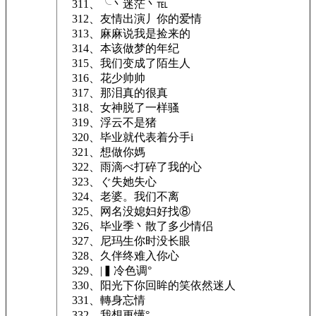
311、╰丶迷茫丶℡
312、友情出演丿你的爱情
313、麻麻说我是捡来的
314、本该做梦的年纪
315、我们变成了陌生人
316、花少帅帅
317、那泪真的很真
318、女神脱了一样骚
319、浮云不是猪
320、毕业就代表着分手i
321、想做你媽
322、雨滴べ打碎了我的心
323、ぐ失她失心
324、老婆。我们不离
325、网名没媳妇好找⑧
326、毕业季丶散了多少情侣
327、尼玛生你时没长眼
328、久伴终难入你心
329、|▍冷色调°
330、阳光下你回眸的笑依然迷人
331、轉身忘情
332、我想更懂°