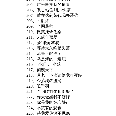
205、时光嘲笑我的执着
206、喂灬站住|喂灬快滚
207、谁在这刻替代我去爱你
208、丶劇終──
209、全网最帅
210、微笑掩饰沧桑
211、未成年禁爱
212、爱"谈何容易
213、等待太久终是失落
214、流星下的洋葱
215、岛是海的一道疤
216、`小轩，|`小落，
217、倾覆天下
218、月老，下次请给我打死结
219、シ菰獨の渡濄
220、孤千羽
221、＂呮喓冇尔⒐哫够了
222、你太傲娇我不娇悍
223、你是我的细心脏i
224、不該有的悲傷
225、待我爱你深不见底