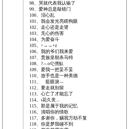
98、哭就代表我认输了
99、爱神总是敲错门
100、泪心乱
101、我会发光亮瞎狗眼
102、走心还是走肾
103、无心的伤害
104、为爱奋斗
105、↑→→+z
106、我的爷们我来爱
107、贵族皇朝杀马特
108、?︵o尐侽魜
109、爱我一把妥不妥
110、放手也是一种美德
111、ゞ藍眼淚︷
112、要走就别留
113、心亡了才能忘了
114、ι花久羙﹏
115、那是属于我的记忆
116、清唱你的情歌
117、多谢你，赐我万劫不复
118、你是梦我碰不到