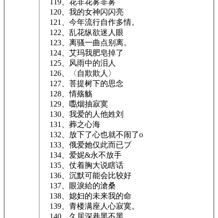
119、花非花雾非雾
120、我的女神闪闪亮
121、今年流行自作多情。
122、乱花纵欲迷人眼
123、离骚一曲点别离。
124、艾玛我肥皂掉了
125、风雨中的泪人
126、〈自欺欺人〉
127、菩提树下的思念
128、情殇觞
129、嚸烟抽寂寞
130、我爱的人他姓刘
131、葬之心海
132、放下了心也就不闹了o
133、俄爱她仅此而已ブ
134、爱妮&永不放手
135、仗着胸大说瞎话
136、沉默可能会比较好
137、眼淚給的滄桑
138、媳妇的未来我的命
139、青楼满座人心寂寞。
140、久居深巷黑不黑