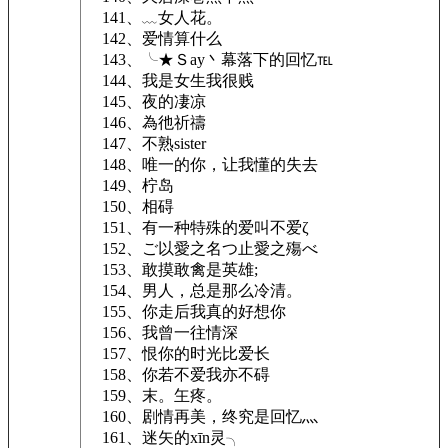
141、﹏女人花。
142、爱情算什么
143、╰★Ｓay丶幕落下的回忆℡
144、我是女生我很贱
145、夜的凄凉
146、為彵祈禱
147、不熟sister
148、唯一的你，让我懂的失去
149、柠岛
150、相碍
151、有一种特殊的爱叫不爱ζ
152、ご以愛之名つ止愛之殤べ
153、敢摸敢禽是英雄;
154、男人，总是那么冷清。
155、你走后我真的好想你
156、我曾一往情深
157、恨你的时光比爱长
158、你若不爱我亦不碍
159、末。玍疼。
160、剧情再美，终究是回忆灬
161、迷矢的xīn灵╮