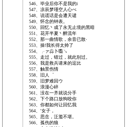
546、毕业后你不是我的i
547、凉辰梦瑾空人心べ
548、说谎话是会遭天谴
549、怀念的钟表。
550、回忆丶成了永无止境的黑暗
551、花开半夏丶醉流年
552、那一曲情歌，余音已散·
553、操!我长得太帅了
554、╭ァ尛卜嚸↘
555、走过，错过，就此别过。
556、我是救兵请来的逗比
557、触景伤情ゝ
558、旧人゜
559、旧梦难回ウ
560、浪漫心碎
561、没在一齐就说分手
562、下个路口放狗咬你
563、你都如何让回忆我
564、′女子，
565、思念，泛濫不堪。
566、孤伤的狼