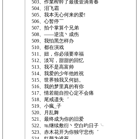
503、作業榨幹了最後壹滴青春
504、泪飞霜
505、我本无心何来的爱!
506、心暂停￣
507、拍个掌算个兄弟
508、——逆流丶成伤
509、我怕黑怎样办
510、都在演戏
511、妞，你必须要幸福
512、淡写，甜甜的回忆
513、我不是高富帅
514、我爱的少年他姓祝
515、世界独我又何妨。
516、我的梦里真的有你
517、情若能自控心定不会痛
518、尾戒遗失゛
519、小瘋_子
520、月乱舞
521、最终成为你的旧爱
522、℡继续敷衍丶空白旳日子╰
523、赤木花开为你独守悲伤゛
524、红颜为谁死