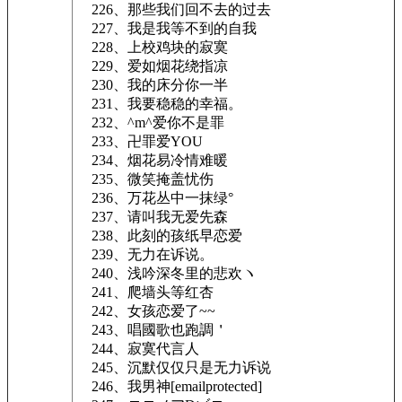
226、那些我们回不去的过去
227、我是我等不到的自我
228、上校鸡块的寂寞
229、爱如烟花绕指凉
230、我的床分你一半
231、我要稳稳的幸福。
232、^m^爱你不是罪
233、卍罪爱YOU
234、烟花易冷情难暖
235、微笑掩盖忧伤
236、万花丛中一抹绿°
237、请叫我无爱先森
238、此刻的孩纸早恋爱
239、无力在诉说。
240、浅吟深冬里的悲欢ヽ
241、爬墙头等红杏
242、女孩恋爱了~~
243、唱國歌也跑調＇
244、寂寞代言人
245、沉默仅仅只是无力诉说
246、我男神[emailprotected]