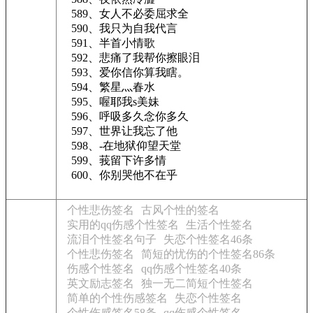
589、女人不必委屈求全
590、我只为自我代言
591、半首小情歌
592、悲痛了我帮你擦眼泪
593、爱你信你算我瞎。
594、繁星灬春水
595、喔耶我s美妹
596、呼吸多久念你多久
597、世界让我忘了他
598、-在地狱仰望天堂
599、莪留下许多情
600、你别哭他不在乎
个性悲伤签名
古风个性的签名
实用的qq伤感个性签名
生活个性签名
流泪个性签名句子
失恋个性签名46条
个性悲伤签名
简短的忧伤的个性签名86条
伤感个性签名
qq伤感个性签名40条
英文励志签名
独一无二简短个性签名
简单的个性伤感签名
失恋个性签名
个性伤感签名58条
qq伤感个性签名