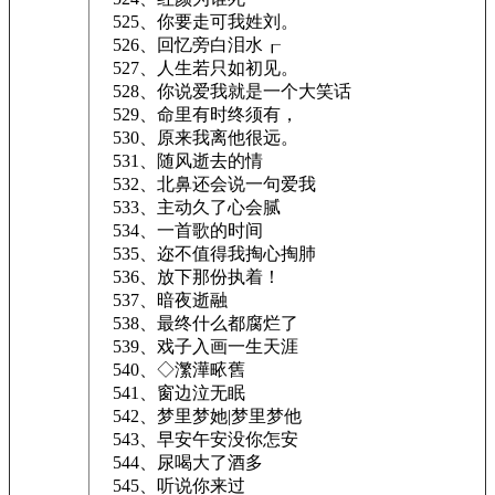
525、你要走可我姓刘。
526、回忆旁白泪水┎
527、人生若只如初见。
528、你说爱我就是一个大笑话
529、命里有时终须有，
530、原来我离他很远。
531、随风逝去的情
532、北鼻还会说一句爱我
533、主动久了心会腻
534、一首歌的时间
535、迩不值得我掏心掏肺
536、放下那份执着！
537、暗夜逝融
538、最终什么都腐烂了
539、戏子入画一生天涯
540、◇瀿澕畩舊
541、窗边泣无眠
542、梦里梦她|梦里梦他
543、早安午安没你怎安
544、尿喝大了酒多
545、听说你来过