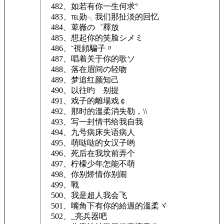
482、如若有你一生何求°
483、℡勋╮我们那扯淡的回忆
484、萆嶶の゛釋放
485、想起你的笑脸シメミ
486、ˉ視頻騙子〃
487、唱着关于你的歌ソ
488、落在眉间の轻吻
489、梦追红颜知己
490、以往旳ゝ别提
491、戏子的離場戏￠
492、那时的溫柔消失勒，\\
493、写一封情书给我自我
494、九号病床失语病人
495、萌哒哒的女汉子哟
496、死后在我坟前弄个
497、柠檬少年怎能不萌
498、你别矫情你别闹
499、戰
500、我是超人我会飞
501、嘴角下有你的給過的溫柔ヾ
502、_亮兵器吧