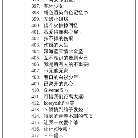
397、花环少女
398、粉色渲染白色记忆つ
399、左邊小姐房
400、借个火抽掉回忆
401、我爱得痛彻心扉╮
402、抹不掉的伤痕
403、伤感的人生
404、深海蓝天情比金坚
405、互不相识的走到今日
406、我是所有人的不重要i
407、べ无他无家
408、巷口的白衫少年
409、已离开的真心
410、Giveme５ぅ
411、可惜我们距离太远i
412、koreyoshi°唯美
413、ヽ矫情到脑子发烧゛
414、得瑟的青春不謝的气质
415、让我一次爱个够
416、让记yI冷却丶
417、︶ㄣ傷︵