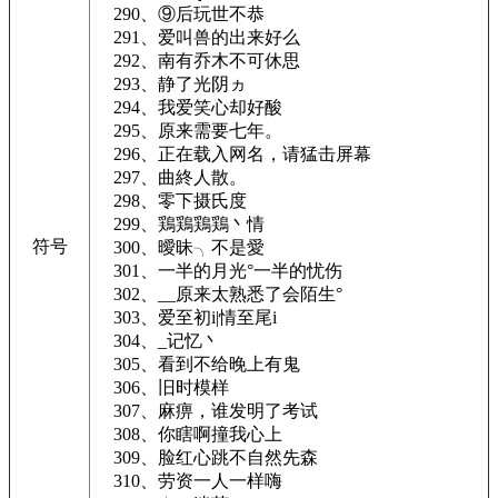
290、⑨后玩世不恭
291、爱叫兽的出来好么
292、南有乔木不可休思
293、静了光阴ヵ
294、我爱笑心却好酸
295、原来需要七年。
296、正在载入网名，请猛击屏幕
297、曲終人散。
298、零下摄氏度
299、鶏鶏鶏鶏丶情
符号
300、曖昧╮不是愛
301、一半的月光°一半的忧伤
302、__原来太熟悉了会陌生°
303、爱至初i|情至尾i
304、_记忆丶
305、看到不给晚上有鬼
306、旧时模样
307、麻痹，谁发明了考试
308、你瞎啊撞我心上
309、脸红心跳不自然先森
310、劳资一人一样嗨