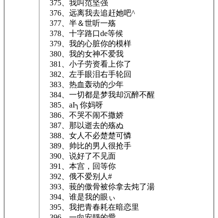
375、我叫范坚强
376、远离我去追赶她吧^
377、半＆世听一殇
378、十字路口de等候
379、我的心脏你的模样
380、我的女神不爱我
381、小子劳资看上你了
382、左手眼泪右手轮回
383、热血轰动的少年
384、一切都是梦我却沉醉不醒
385、aI╮你妈呀
386、不哭不闹不撒娇
387、那以逝去的殇ぬ
388、女人不必楚楚可憐
389、帅比的男人很抢手
390、说好了不见面
391、本宫，回等你
392、俄不爱别人#
393、莪的傲骨被伱拿去炖了湯
394、谁是我的眼ぃ
395、我把青春耗在暗恋里
396、一向安靜的愛。