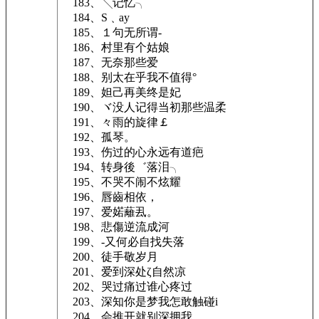
183、╲记忆╮
184、S﹑ay
185、１句无所谓-
186、村里有个姑娘
187、无奈那些爱
188、别太在乎我不值得°
189、妲己再美终是妃
190、ヾ没人记得当初那些温柔
191、々雨的旋律￡
192、孤琴。
193、伤过的心永远有道疤
194、转身後゛落泪╮
195、不哭不闹不炫耀
196、唇齒相依，
197、爱婼蘺厾。
198、悲傷逆流成河
199、-又何必自找失落
200、徒手敬岁月
201、爱到深处ζ自然凉
202、哭过痛过谁心疼过
203、深知你是梦我怎敢触碰i
204、会推开就别深拥我