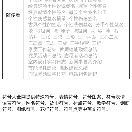
经典鸡汤个性说说签名
寂寞个性签名
经典感情个性签名
微笑个性签名句子
随便看
个性伤感签名摘录
个性伤感签名
古风个性的签名
个性悲伤签名
分手个性签名
埮
埮组词
埯
埯子
埯组词
埰
埱
埲
埳
埳井
三张
三弦
三形
三心两意
三心二意
三态点
三思
三成
三手经营
三把
季度工作总结
教师德能勤绩总结
党员活动日总结
志愿者活动总结
室内设计实习日志
新同事自我介绍
节能降耗建议
廉政建设总结
面试问题回答技巧
电话销售周记
符号大全网提供特殊符号、表情符号、符号图案、符号表情、
语言符号、网名符号、货币符号、标点符号、数学符号、钢筋
符号、图纸符号、花样符号、符号点等中英文符号。