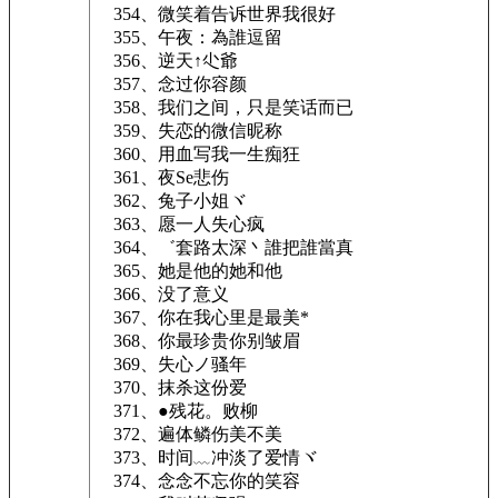
354、微笑着告诉世界我很好
355、午夜：為誰逗留
356、逆天↑尐爺
357、念过你容颜
358、我们之间，只是笑话而已
359、失恋的微信昵称
360、用血写我一生痴狂
361、夜Se悲伤
362、兔子小姐ヾ
363、愿一人失心疯
364、゛套路太深丶誰把誰當真
365、她是他的她和他
366、没了意义
367、你在我心里是最美*
368、你最珍贵你别皱眉
369、失心ノ骚年
370、抹杀这份爱
371、●残花。败柳
372、遍体鳞伤美不美
373、时间﹏冲淡了爱情ヾ
374、念念不忘你的笑容