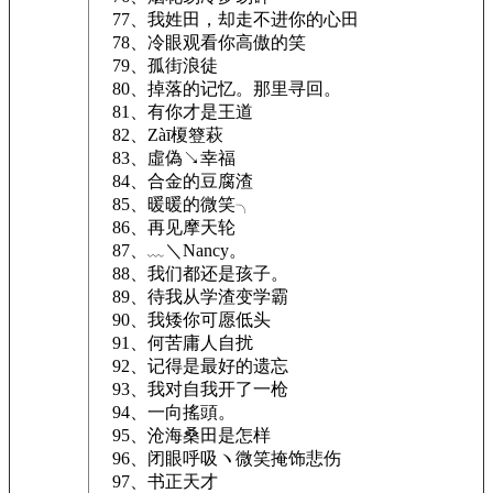
77、我姓田，却走不进你的心田
78、冷眼观看你高傲的笑
79、孤街浪徒
80、掉落的记忆。那里寻回。
81、有你才是王道
82、Zàī榎簦萩
83、虛偽↘幸福
84、合金的豆腐渣
85、暖暖的微笑╮
86、再见摩天轮
87、﹏＼Nancy。
88、我们都还是孩子。
89、待我从学渣变学霸
90、我矮你可愿低头
91、何苦庸人自扰
92、记得是最好的遗忘
93、我对自我开了一枪
94、一向搖頭。
95、沧海桑田是怎样
96、闭眼呼吸ヽ微笑掩饰悲伤
97、书正天才