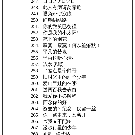
247、ロロノアDゾロ
248、此人有病请勿靠近i
249、眼角かづ淚痕
250、红塵糾結路
251、你的微笑已彷徨=
252、你是我的小太阳!
253、笔下的烟花
254、寂寞！寂寞！何以笙箫默！
255、平凡的苦衷
256、︾再也听不清-
257、叭厷|叭嘙
258、゛差点是个帅哥
259、旧时光里的那个少年
260、爱山里娃的在哪
261、过两百我去表白。
262、我爱你不必解释
263、怀念你的好
264、逝去的丶纪念，仅留一丝
265、你一路走来，又离开
266、づ我★不配№
267、漫步行星的少年
268、ai情灬格式话