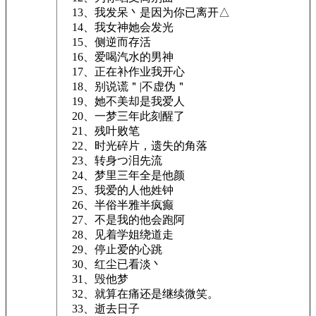
13、我发呆丶是因为你已离开△
14、我女神她会发光
15、侧逆而存活
16、爱喝汽水的男神
17、正在补作业我开心
18、别说谎＂|不虚伪＂
19、她不美却是我爱人
20、一梦三年此刻醒了
21、残叶败笔
22、时光碎片，遗失的角落
23、转身つ泪先流
24、梦里三年全是他颜
25、我爱的人他姓钟
26、半俗半雅半疯癫
27、不是我的他会跑阿
28、见着学姐绕道走
29、停止爱的心跳
30、红尘已看淡丶
31、毁他梦
32、就算在痛还是继续微笑。
33、逝去日子