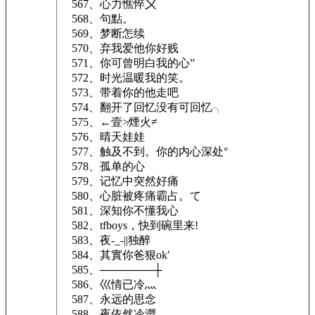
567、心力憔悴〤
568、句點。
569、梦断怎续
570、弃我爱他你好贱
571、你可曾明白我的心”
572、时光温暖我的笑。
573、带着你的他走吧
574、翻开了回忆没有可回忆╮
575、←壹≯煙火≠
576、晴天娃娃
577、触及不到。你的内心深处°
578、孤单的心
579、记忆中突然好痛
580、心脏被疼痛霸占。て
581、深知你不懂我心
582、tfboys，快到碗里来!
583、夜-_-||独醉
584、其實你爸狠ok′
585、───────┼
586、巛情已冷灬
587、永远的思念
588、夜依然冷澀