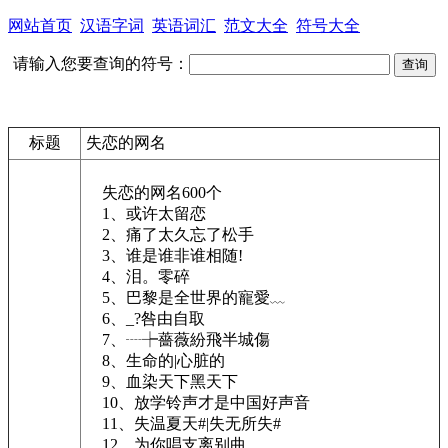
网站首页
汉语字词
英语词汇
范文大全
符号大全
请输入您要查询的符号：
标题
失恋的网名
失恋的网名600个
1、或许太留恋
2、痛了太久忘了松手
3、谁是谁非谁相随!
4、泪。零碎
5、巴黎是全世界的寵愛﹏
6、_?咎由自取
7、┈┾薔薇紛飛半城傷
8、生命的|心脏的
9、血染天下黑天下
10、放学铃声才是中国好声音
11、失温夏天#|失无所失#
12、为你唱支离别曲