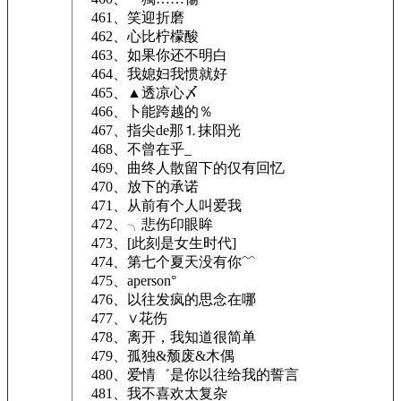
461、笑迎折磨
462、心比柠檬酸
463、如果你还不明白
464、我媳妇我惯就好
465、▲透凉心〆
466、卜能跨越的％
467、指尖de那⒈抹阳光
468、不曾在乎_
469、曲终人散留下的仅有回忆
470、放下的承诺
471、从前有个人叫爱我
472、╮悲伤印眼眸
473、[此刻是女生时代]
474、第七个夏天没有你﹌
475、aperson°
476、以往发疯的思念在哪
477、∨花伤
478、离开，我知道很简单
479、孤独&颓废&木偶
480、爱情゛是你以往给我的誓言
481、我不喜欢太复杂