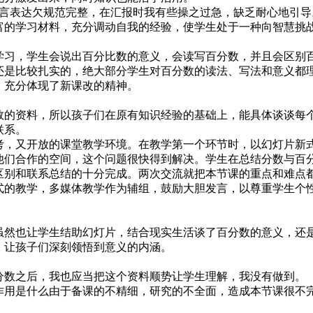
言表达欠规范完整，在汇报时我有些操之过急，缺乏耐心地引导
的学习材料，充分调动自我的经验，使学生处于一种向智慧挑
习，学生会说出百分比数的意义，会读写百分数，并且会区别
是比较扎实的，绝大部分学生对百分数的读法、写法和意义都
，充分体现了新课改的精神。
的资料，所以孩子们在原有知识经验的基础上，能具体谈谈每
联系。
，又开放的课堂教学环境。在教学第一个环节时，以幻灯片新
他们合作的空间，这个问题很快得到解决。学生在总结分数与百
区别和联系总结的十分完成。两次交流就把本节课的重点和难点
的教学，多媒体教学作为辅组，鼓励大胆发言，以尊重学生个
然也让学生结助幻灯片，结合现实生活谈了百分数的意义，还
，让孩子们深刻领悟到意义的内涵。
数之后，我也应当把这个资料顺势让学生理解，我没有做到。
用是什么由于备课的不精细，研究的不全面，造成本节课很不