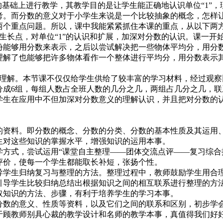
基础上进行教学，其教学目的是让学生能正确地认识单位“1”
。而分数的意义对于小学生来说是一个比较抽象的概念，怎样让
个重点问题。所以，课中我能紧紧抓住本课的重点，从以下两方
生长点，对单位“1”的认识和扩展，加深对分数的认识。课一开
份能够用分数来表示，之后以尝试解决把一些物体平均分，用分
解了也能够把许多物体看作一个整体进行平均分，用分数表示其
理解。本节课不仅仅给学生供给了较丰富的学习材料，经过观察
分成6组，每组人数占全班人数的几分之几，两组占几分之几，
学生在应用中不但加深对分数意义的理解认识，并且把对分数的
资料。即分数的概念、分数的分类、分数的基本性质及其运用
生对这些知识的掌握水平，增强知识的运用本事。
方式，尝试运用“课堂自主整理——团体交流点评——复习综合
评价，使每一个学生都能取长补短，张扬个性。
学生归纳复习与整理的方法。整理过程中，教师鼓励学生用合
引导学生比较归纳总结出根据知识之间的相互联系进行整理的方
取知识的方法、步骤，有利于培养学生的学习本事。
数的意义、性质等资料，以及它们之间的联系和区别，初步学
于顾教师别具心裁的教学设计和名师的教学本事，真值得我们好