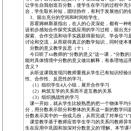
让学生自我创造百分数，使学生在学习的过程中充
合，学生取长补短，团结协作，有利于发展他们的
3、留出充分的空间和时间给学生。
苏霍姆林斯基指出，在人的心灵深处，都有一种根
设初步感知合作探究实践应用的学习过程，留出充
探索、合作交流和动手实践获得新知识、学会学习
讨论和交流，从而获得真正的数学知识，同时使本
分数的意义教学反思（十）：
今日听了xx教师的“分数的意义”这一课，“分数
能对具体情境中分数的意义做出解释，有条理地运用
含义？
从听这课我发现闫教师重视从学生已有知识经验出发
性、合作性、反思性的学习。
（1）组织学生4人小组，展开合作学习
（2）构筑互学的关系而不是互教的关系
（3）组织挑战性的学习
课一开始，就从学生比较熟悉的把一个物体平均分
分，用分数表示部分和整体的关系这一新的数学问
分数表示其中的一份或几份，从而完成了对单位“1
课堂教学基于教师应答学生学习的关系闫教师异常
生在应用中巩固和加深对分数意义的'理解。本节