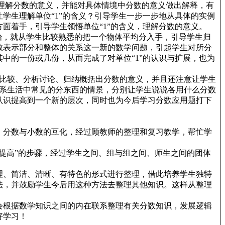
，理解分数的意义，并能对具体情境中分数的意义做出解释，有
学生理解单位“1”的含义？引导学生一步一步地从具体的实例
面着手，引导学生领悟单位“1”的含义，理解分数的意义。
始，就从学生比较熟悉的把一个物体平均分入手，引导学生归
数表示部分和整体的关系这一新的数学问题，引起学生对所分
中的一份或几份，从而完成了对单位“1”的认识与扩展，也为
比较、分析讨论、归纳概括出分数的意义，并且还注意让学生
联系生活中常见的分东西的情景，分别让学生说说各用什么分数
认识提高到一个新的层次，同时也为今后学习分数应用题打下
、分数与小数的互化，经过顾教师的整理和复习教学，帮忙学
提高”的步骤，经过学生之间、组与组之间、师生之间的团体
理、简洁、清晰、有特色的形式进行整理，借此培养学生独特
法，并鼓励学生今后用这种方法去整理其他知识。这样从整理
会根据数学知识之间的内在联系整理有关分数知识，发展逻辑
好学习！