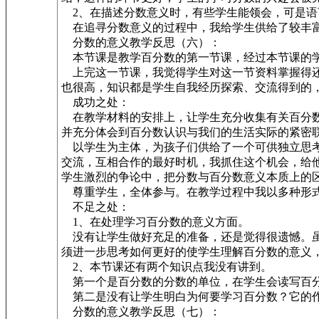
2、在描述分数意义时，有些学生能领会，可是语
在追寻分数意义的过程中，我给学生供给了较丰富
分数的意义教学反思（六）：
本节课是教学百分数的第一节课，经过本节课的学
上完这一节课，我觉得学生对这一节资料掌握得还
也很高，知识都是学生自我经历探索、交流得到的
成功之处：
在教学材料的安排上，让学生充分收集有关百分数
并充分体会到百分数认识与我们的生活实际的紧密
以学生为主体，为孩子们供给了一个可供独立思考
交流，互相合作的最好时机，我抓住这个机会，给
学生激烈的争论中，把分数与百分数意义本质上的
尊重学生，全体参与。在教学过程中我以多种形式
不足之处：
1、在处理学习百分数的意义方面。
没有让学生做好充足的准备，还是觉得很遗憾。虽
须进一步思考如何更好的使学生理解百分数的意义
2、本节课还有两个知识点我没有讲到。
第一个是百分数的分数的单位，在学生会读写百分
第二是没有让学生明白为何要学习百分数？它的作
分数的意义教学反思（七）：