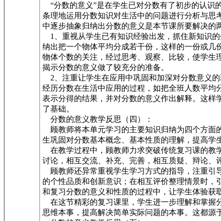
“分数的意义”是在学生已对分数有了初步的认识的
条理地运用分数知识对生活中的问题进行分析与思考
中逐步抽象归纳出分数的意义是本节课所要解决的两
1、重视从学生已有知识经验出发，抓住新知识的
纳出把一个物体平均分成若干份，这样的一份或几
物体个数的关注，经过思考、观察、比较，使学生理
揭示分数的意义做了较充分的准备。
2、注重让学生在应用中巩固和加深对分数意义的
经历分数在生活中应用的过程，如把全班人数平均
表示分得的结果，并对分数的意义作出解释。这样
了基础。
分数的意义教学反思（四）：
顾教师将本单元学习的主要知识归纳为四个方面的
生巩固对分数基本概念、基本性质的理解，提高学
在教学过程中，顾教师力求突破传统复习课的教学
讨论，相互交流、补充、完善，相互质疑、辩论、
顾教师还异常重视学生学习方式的指导，注重引导
的个性品质和创新意识；在相互评价整理情景时，
和复习分数的意义和性质的过程中，让学生体验获
在这节精彩的复习课里，学生进一步理解和掌握分
思维本事，提高解决简单实际问题的本事。这都源