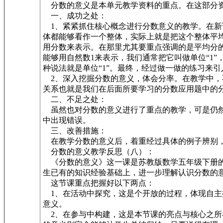
分数的意义是本单元教学资料的重点。在这部分资
一、成功之处：
1、紧紧抓住核心概念进行分数意义的教学。在新
体都能够看作一个整体，实际上就是把这个整体平
用分数来表示。在那里尤其要重点强调的是平均分
能够用自然数1来表示，我们通常把它叫做单位“1
种说法就是单位“1”。最终，经过做一做的练习来
2、深入挖掘分数的意义，体会分率。在教学中，
关系也就是我们在后面所要学习的分数应用题中的
二、不足之处：
虽然也对分数的意义进行了重点的教学，可是仍然
中出现错误。
三、改善措施：
在教学分数的意义后，着重经过具体的例子辨别，
分数的意义教学反思（八）：
《分数的意义》这一课是苏教版数学五年级下册的
生已有的知识经验基础上，进一步理解认识分数的
这节课重点把握好以下两点：
1、在活动中探究，这是个开放的过程，体现自主
意义。
2、在参与中构建，这是本节课的亮点与核心之所