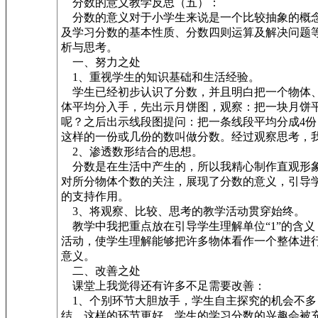
分数的意义教学反思（五）：
分数的意义对于小学生来说是一个比较抽象的概念
及学习分数的基本性质、分数四则运算及解决问题
析与思考。
一、努力之处
1、重视学生的知识基础和生活经验。
学生已经初步认识了分数，并且明白把一个物体、
体平均分入手，先出示月饼图，观察：把一块月饼平
呢？之后出示线段图提问：把一条线段平均分成4份
这样的一份或几份的数叫做分数。经过观察思考，
2、渗透数形结合的思想。
分数是在生活中产生的，所以我精心制作直观形象
对所分物体个数的关注，展现了分数的意义，引导
的支持作用。
3、将观察、比较、思考的教学活动贯穿始终。
教学中我把重点放在引导学生理解单位“1”的含义
活动，使学生理解能够把许多物体看作一个整体进行
意义。
二、改善之处
课堂上我觉得还有许多不足需要改善：
1、个别环节大胆放手，学生自主探究的机会不多
结，这样的环节更好，学生的学习分数的兴趣会被