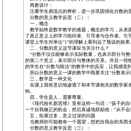
再教设计：
注重学生易混点的辨析，进一步巩固强化分数的意
分数的意义教学反思（二）：
一，概念
教学始终是数学教学的难题，概念的学习，从表面
了真正意义上的学习组织者、引导者与合作者。引导
课堂上学生对单位“1”的理解上看到达了预设的效果
二，分数的意义这节课应当关注什么？
“分数不仅仅能够表示实际数量，也表示部分与整
的第二个意义，表示部分与整体的关系。并且一些物
的学生在“分数与除法”的教学中的反应，让我感
所以分数的意义一课的教学中既要关注“分数表示
三，数学是一种文化
在课上我有意识地渗透了和本节课相关的数学家名
响。
四，学生是人，需要尊重。
《现代校长新思维》里有这样一句话：“孩子的自
一个自我修正的机会，然后真诚地鼓励他：“从不会
五，拓展过多，意义过深的问题
当教师的可能都有一个愿望，想把自我会的东西全
分数的意义教学反思（三）：