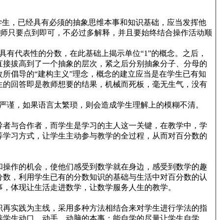
学生，已经具有必须的抽象思维本事和知识基础，应当发挥他
，教师只要点到即可，不必过多解释，并且要始终结合操作活动顺
有代表性的分数，在此基础上揭示单位“1”的概念。之后，
直接拔高到了一个抽象的层次，紧之后分别抽象分子、分母的
所倡导的“建构主义”理念，概念的建立应当是在学生已有知
生的回答即是教师想要的结果，机械而死板，毫无生气，没有
严谨，如果语言太繁琐，则会造成学生理解上的模糊不清。
导者与合作者，而学生是学习的主人这一关键，在教学中，学
等学习方式，让学生主动参与教学的全过程，从而对百分数的
和操作的机会，使他们感受到数学就在身边，感受到数学的趣
分数，利用学生已有的分数知识的基础与生活中对百分数的认
事，体现让生活走进数学，让数学服务人生的教学。
识再实践为主线，采用多种方法相结合来对学生进行学法的指
养学生动口、动手、动脑的本事：能自学的尽量让学生自学，