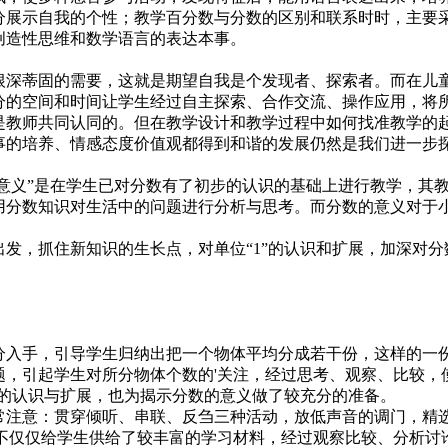
分展示自我的个性；教学百分数与分数的区别和联系时时，主要
创造性思维和数学语言的表达本事。
深蒂固的需要，这就是期望自我是个发现者、探索者。而在儿
分的空间和时间让学生经过自主探索、合作交流、操作应用，将
是教师共同认同的。但在教学设计和教学过程中如何找准教学的
事的培养、情感态度价值观都得到和谐的发展仍然是我们进一步
的意义”是在学生已对分数有了初步的认识的基础上进行教学，其教
分数知识对生活中的问题进行分析与思考。而分数的意义对于小
，抓住新知识的生长点，对单位“1”的认识和扩展，加深对分
入手，引导学生归纳出把一个物体平均分成若干份，这样的一
题，引起学生对所分物体个数的'关注，经过思考、观察、比较，
”的认识与扩展，也为揭示分数的意义做了较充分的准备。
注意：贯穿倾听、串联、反刍三种活动，放低声音的调门，精
课不仅仅给学生供给了较丰富的学习材料，经过观察比较、分析讨