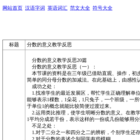
网站首页
汉语字词
英语词汇
范文大全
符号大全
标题
分数的意义教学反思
分数的意义教学反思20篇
分数的意义教学反思（一）：
本节课的资料是在三年级已借助直观、操作，初步
简单的同分母分数的加减法。在此基础上，由感性
成功之处：
1.找准学生的最近发展区，帮忙学生正确理解单位
能够表示1棵数，1朵花，1只兔子，一个班级，一
于单位1的概念就能比较简便过渡过来。
2.运用类比推理，使学生明晰分数的意义。在教
1平均分成若干份，表示这样的一份或几份能够用
不足之处：
1.对于二分之一和四分之二的辨析，个别学生还
2.对于分数的表述个别同学有些模糊。