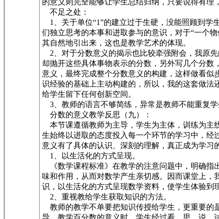
的意义则完全能够让学生总结归纳，只要说得有理
不足之处：
1、关于单位“1”的建立过于生硬，没能照顾到
们独立思考的本事和进取参与的意识，对于“一个物
其自然地引出来，这也是教学艺术的体现。
2、对于分数意义的揭示也比较牵强附会，我原先
却抛开这些具体事物表示的分数，另外写几个分数
意义，最终完成整个分数意义的构建，这样做看似
识经验的基础上主动构建的，所以，我的这套做法
给学生留下任何创新空间。
3、教师的语言不够简练，异常是教师不能重复学
分数的意义教学反思（九）：
本节课遵循教师为主导，学生为主体，训练为主线
生始终以进取的态度投入每一个环节的学习中，经
意义有了具体的认识、深刻的理解，真正成为学习
1、以生活化的方式呈现。
《数学课程标准》在教学的注意问题中，明确指出
味和作用，从而对数学产生亲切感。因而课堂上，
识，以生活化的方式呈现数学资料，使学生体验到
2、重视教给学生获取知识的方法。
教师的教学不单要把知识传授给学生，更重要的是
导。教学百分数的意义时，学生经过看、思、说、