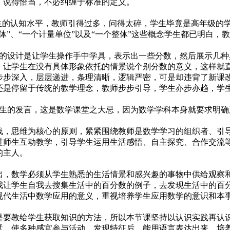
，说得恰当，不必纠缠于标准的定义。
学生的认知水平，教师引得过多，问得太碎，学生毕竟是高年级的
体”、“一个计量单位”以及“一个整体”这些概念学生都已明白
的设计是让学生操作手中学具，表示出一些分数，然后展示几种具
，让学生在没有具体形象依托的情景说个别分数的意义，这样就
步步深入，层层递进，条理清晰，逻辑严密，可是却违背了新课改
还是停留于传统的教学理念，教师步步引导，学生亦步亦趋，学
生的发言，这是数学课堂之大忌，因为数学学科本身就要求明确
，思维为核心的原则，紧紧围绕教师是数学学习的组织者、引
过师生互动教学，引导学生运用生活感悟、自主探究、合作交流
的主人。
，数学必须从学生熟悉的生活情景和感兴趣的事物中供给观察
我让学生自我去搜集生活中的百分数的例子，去发现生活中的百
现代生活中数学应用的意义，重视培养学生应用数学的意识和本
要教给学生获取知识的方法，所以本节课坚持以认识实践再认
试，使多种感官参与活动，发现特征后，能用语言表达出来，培