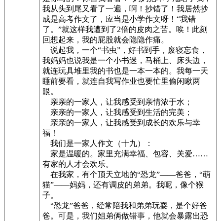
我从头到尾又看了一遍，啊！抄错了！我居然抄
成是高考作文了，应当是小学作文呀！“我错
了。”就这样我遭到了2倍的皮肉之苦。唉！此刻
回想起来，我的屁股就会隐隐作痛。
说起我，一个“书虫”，好书到手，废寝忘食，
我妈妈也说我是一个小书迷，马桶上、床头边，
就连玩具堆里我的书也是一本一本的。我每一天
睡前要看，就连自我写作业也要忙里偷闲瞅两
眼。
亲亲的一家人，让我感受到亲情浓于水；
亲亲的一家人，让我感受到生活的完美；
亲亲的一家人，让我感受到成长的欢乐与幸
福！
我们是一家人作文（十九）：
家是温暖的。家里充满幸福、包容、关爱……
有家的人才会欢乐。
在我家，有个顶天立地的“恐龙”——爸爸，“萌
猫”——妈妈，还有调皮的弟弟。我呢，像个猴
子。
“恐龙”爸爸，经常陪我和弟弟玩耍，是个好爸
爸。可是，我们姐弟俩做错事，他就会暴露出恐