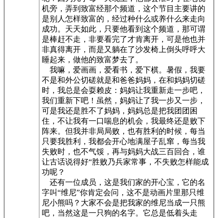
机旁，弄到致富经那个频道，这个节目主要讲的
是别人怎样致富的，经过种什么或养什么来走向
成功。天天如此，只要他看到这个频道，那可谓
是棒赶不走，非要看完了才肯离开，可是他也并
非真得离开，而是又躺在了沙发椅上倒头呼呼大
睡起来，做他的致富梦去了。
我嘛，爱画画，爱看书，爱下棋。暑假，我要
不是和外公切磋就是和爸爸妈妈，在和妈妈切磋
时，我总是会耍赖皮：妈妈让我重新走一步吧，
我们重新下吧！虽然，妈妈让了我一步又一步，
可是我还是胜不了妈妈，妈妈总是把我团团困
住，不让我有一口喘息的机会，我最终还是败下
阵来。但我并非局局败，也有胜利的时候，每当
只要我胜利，我都会开心地满屋子乱窜，每当我
失败时，也不气馁，再与妈妈大战三百回合，谁
让古话说得好“胜败乃兵家常事，不失败怎样能成
功呢？
还有一位成员，这是我们家的开心宝，它的名
字叫“维尼”你肯定会问，这不是动画片里那只维
尼小熊吗？大家不会是把我家的维尼当成一只熊
吧，当然这是一只狗的名字。它总是低着头走