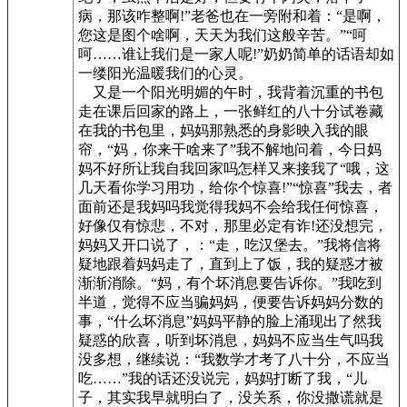
病，那该咋整啊!”老爸也在一旁附和着：“是啊，
您这是图个啥啊，天天为我们这般辛苦。”“呵
呵……谁让我们是一家人呢!”奶奶简单的话语却如
一缕阳光温暖我们的心灵。
又是一个阳光明媚的午时，我背着沉重的书包
走在课后回家的路上，一张鲜红的八十分试卷藏
在我的书包里，妈妈那熟悉的身影映入我的眼
帘，“妈，你来干啥来了”我不解地问着，今日妈
妈不好所让我自我回家吗怎样又来接我了“哦，这
几天看你学习用功，给你个惊喜!”“惊喜”我去，者
面前还是我妈吗我觉得我妈不会给我任何惊喜，
好像仅有惊悲，不对，那里必定有诈!还没想完，
妈妈又开口说了，：“走，吃汉堡去。”我将信将
疑地跟着妈妈走了，直到上了饭，我的疑惑才被
渐渐消除。“妈，有个坏消息要告诉你。”我吃到
半道，觉得不应当骗妈妈，便要告诉妈妈分数的
事，“什么坏消息”妈妈平静的脸上涌现出了然我
疑惑的欣喜，听到坏消息，妈妈不应当生气吗我
没多想，继续说：“我数学才考了八十分，不应当
吃……”我的话还没说完，妈妈打断了我，“儿
子，其实我早就明白了，没关系，你没撒谎就是