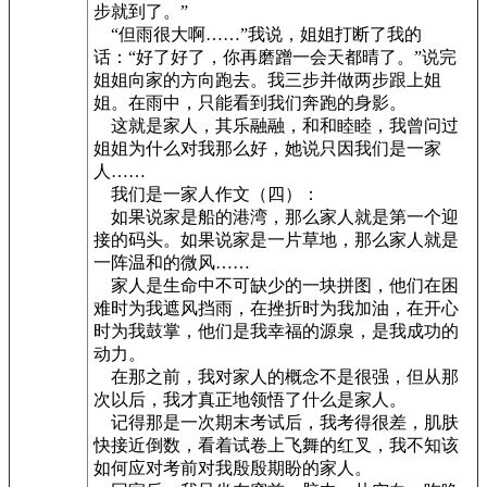
步就到了。”
“但雨很大啊……”我说，姐姐打断了我的
话：“好了好了，你再磨蹭一会天都晴了。”说完
姐姐向家的方向跑去。我三步并做两步跟上姐
姐。在雨中，只能看到我们奔跑的身影。
这就是家人，其乐融融，和和睦睦，我曾问过
姐姐为什么对我那么好，她说只因我们是一家
人……
我们是一家人作文（四）：
如果说家是船的港湾，那么家人就是第一个迎
接的码头。如果说家是一片草地，那么家人就是
一阵温和的微风……
家人是生命中不可缺少的一块拼图，他们在困
难时为我遮风挡雨，在挫折时为我加油，在开心
时为我鼓掌，他们是我幸福的源泉，是我成功的
动力。
在那之前，我对家人的概念不是很强，但从那
次以后，我才真正地领悟了什么是家人。
记得那是一次期末考试后，我考得很差，肌肤
快接近倒数，看着试卷上飞舞的红叉，我不知该
如何应对考前对我殷殷期盼的家人。