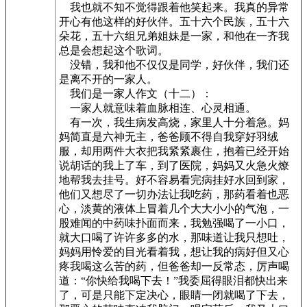
我也就不知不觉得跟着他笑起来。我真的异常
开心有他这样的好伙伴。五十六个民族，五十六
朵花，五十六组兄弟姐妹是一家，和他在一齐我
总是会想起这个歌词。
没错，我和他不仅仅是同学，好伙伴，我们还
是离不开的一家人。
我们是一家人作文（十二）：
一家人就意味着血脉相连、心灵相通。
有一次，我生病发高烧，家里人十分着急。妈
妈简直是六神无主，爸爸顾不得自我穿好羽绒
服，却用两件大衣把我紧紧裹住，抱着已经开始
说胡话的我上了车，到了医院，妈妈又火急火燎
地帮我去挂号。好不容易看完病挂好水回到家，
他们又想尽了一切办法让我吃药，那药看着也恶
心，淡黄的液体上冒着几个大大小小的气泡，一
股难闻的中药味扑面而来，我勉强喝了一小口，
就大口喝了许许多多的水，那味道让我只想吐，
妈妈用怜爱的目光看着我，想让我的病好但又心
疼我喝这么苦的药，但爸爸却一反常态，厉声喝
道：“你快给我喝下去！”我委屈得眼泪都快出来
了，可是只能下定决心，眼睛一闭就喝了下去，