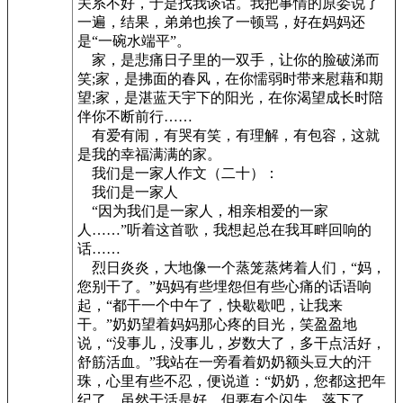
关系不好，于是找我谈话。我把事情的原委说了
一遍，结果，弟弟也挨了一顿骂，好在妈妈还
是“一碗水端平”。
家，是悲痛日子里的一双手，让你的脸破涕而
笑;家，是拂面的春风，在你懦弱时带来慰藉和期
望;家，是湛蓝天宇下的阳光，在你渴望成长时陪
伴你不断前行……
有爱有闹，有哭有笑，有理解，有包容，这就
是我的幸福满满的家。
我们是一家人作文（二十）：
我们是一家人
“因为我们是一家人，相亲相爱的一家
人……”听着这首歌，我想起总在我耳畔回响的
话……
烈日炎炎，大地像一个蒸笼蒸烤着人们，“妈，
您别干了。”妈妈有些埋怨但有些心痛的话语响
起，“都干一个中午了，快歇歇吧，让我来
干。”奶奶望着妈妈那心疼的目光，笑盈盈地
说，“没事儿，没事儿，岁数大了，多干点活好，
舒筋活血。”我站在一旁看着奶奶额头豆大的汗
珠，心里有些不忍，便说道：“奶奶，您都这把年
纪了，虽然干活是好，但要有个闪失，落下了