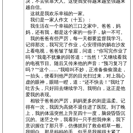
决，不去依靠大人。这使我变得越来越坚强越来
越自信。
这就是我欢乐幸福的一家。
我们是一家人作文（十五）：
我生活在一个幸福的三口之家中。爸爸，妈
妈，还有我，都是这个家的一份子，缺一不可。
我的爸爸有些严厉，每一天都要监督我学习。
记得那次，我写完了作业，心安理得的躺在沙发
上看电视，爸爸皱了皱眉，问道：“你写完作业了
吗？”我毫不犹豫的回答道：“当然！”又继续看我
的电视节目。随后又传来他的声音：“预习复习了
吗？”“这个……”我暗叫不妙，正准备偷偷溜走，
一抬头，便看到他严厉的目光扫过来，对上我心
虚的眼神，眼睛一瞪，道：“还不快去！”我吐了
吐舌头，只好回去继续学习。我明白，这正是他
爱我的表现。
相较于爸爸的严厉，妈妈更多的则是温柔。记
得有一次，我因为高烧不退住进了医院。到了晚
上，我的体温突然上升至四十一度，脑袋昏昏沉
沉的。迷茫之中，我看到一只手想我伸来，我下
意识握住了那只手，仿佛抓到了救命稻草一般。
我明白，那是妈妈的手。似乎是我握得太紧了，