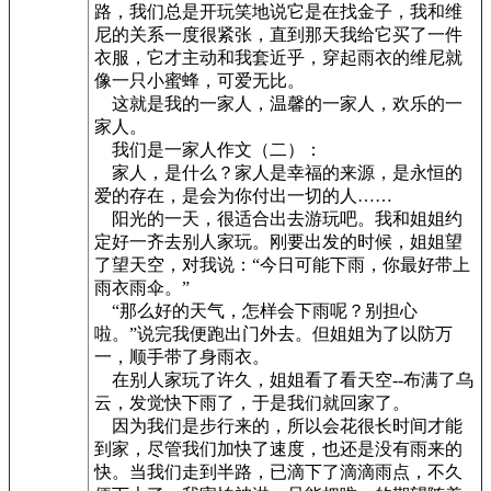
路，我们总是开玩笑地说它是在找金子，我和维
尼的关系一度很紧张，直到那天我给它买了一件
衣服，它才主动和我套近乎，穿起雨衣的维尼就
像一只小蜜蜂，可爱无比。
这就是我的一家人，温馨的一家人，欢乐的一
家人。
我们是一家人作文（二）：
家人，是什么？家人是幸福的来源，是永恒的
爱的存在，是会为你付出一切的人……
阳光的一天，很适合出去游玩吧。我和姐姐约
定好一齐去别人家玩。刚要出发的时候，姐姐望
了望天空，对我说：“今日可能下雨，你最好带上
雨衣雨伞。”
“那么好的天气，怎样会下雨呢？别担心
啦。”说完我便跑出门外去。但姐姐为了以防万
一，顺手带了身雨衣。
在别人家玩了许久，姐姐看了看天空--布满了乌
云，发觉快下雨了，于是我们就回家了。
因为我们是步行来的，所以会花很长时间才能
到家，尽管我们加快了速度，也还是没有雨来的
快。当我们走到半路，已滴下了滴滴雨点，不久