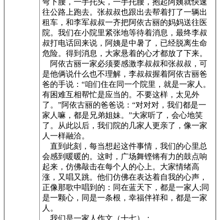
弯下腰，一手托头，一手托腰，抱起阿姨就快速
往公路上跑去。张叔叔也跟出去帮着打了一辆出
租车，和李军叔叔一齐把阿依古丽的妈妈送往医
院。我们在小院里紧张地等待着消息，最终李叔
叔打电话回来说，阿姨是中暑了，已经脱离生命
危险。得到消息，大家悬着的心才都放了下来。
阿依古丽一家必须要感激李叔叔和张叔叔，可
是他俩说什么也不理解，李叔叔握着阿依古丽爸
爸的手说：“咱们住在同一个院里，就是一家人。
有困难互相帮忙是应当的。不要这样，太见外
了。”阿依古丽的爸爸说：“对对对，我们都是一
家人嘛，都是兄弟姐妹。”大家听了，会心地笑
了。从此以后，我们院的几家人更亲了，像一家
人一样融洽。
直到此刻，每当想起这件事情，我们的心里总
会感到暖暖的。这时，广场舞铿锵有力的鼓点响
起来，仿佛敲击在每个人的心上。大家情绪高
涨，又唱又跳。他们仿佛在表达着自我的心声，
正像那歌中唱到的：同在蓝天下，都是一家人;同
是一颗心，同是一条根，幸福伴祥和，都是一家
人。
我们是一家人作文（十七）：