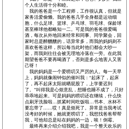
个人生活得十分和睦。
我的爸爸是一个工程师，工作很认真，但就是
家务活爱偷懒。我的爸爸几乎全身都是运动细
胞，什么足球、篮球、乒乓球、羽毛球、保龄球
甚至棒球他都略知一二。可是我的爸爸很爱喝
酒，每次从外地回来经常和同事、同学聚会，回
家时总是醉醺醺的，话异常多，而我的妈妈则不
喜欢爸爸这样，所以每当此时他们都会大吵一
架，而我则往往会被无理地冷落在一旁。在此我
期望爸爸不要再喝酒了，否则是多么地害人又害
己呀！
我的妈妈是一个爱唠叨又严厉的人。每一天早
上，妈妈就像闹钟似的催叫我：“起床了，起床
了，再不起床太阳就晒屁股了，上学要迟到
了。”叫得我是心烦意乱，想睡也睡不成了，只好
乖乖地起来。可是妈妈的唠叨还在继续，什么快
点刷牙洗脸啦…抓紧时间吃饭啦…书本、水杯不
要忘带了……哎！真是烦死了。异常是当我考试
没考好的时候，她就更唠叨了，我想找爸爸帮帮
我，可他却总是站在妈妈的一边，唉！倒霉。
最终再来介绍介绍我吧，我是一个整天欢乐的