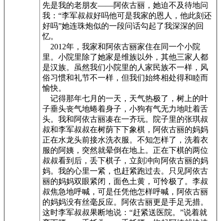
先是我的老朋友——阿依古丽，她迫不及待地问
我：“李军叔叔好吗他可是我家的恩人，他此刻还
好吗”她连珠炮似的一段问话勾起了我深深的回
忆。
2012年，我家和阿依古丽家住在同一个小院
里。小院里除了她家是维族以外，其他三家人都
是汉族。虽然我们小院里的人家民族不一样，风
俗习惯和礼节不一样，但我们始终相处得和睦而
愉快。
记得那年七月的一天，天气热极了，树上的叶
子垂头丧气地蜷着身子，小狗有气无力地吐着舌
头。我和阿依古丽凑在一齐玩。院子里的张琪叔
叔和李军叔叔在树荫下下象棋，阿依古丽的妈妈
正在水龙头前接水洗衣服。不知怎样了，洗着衣
服的阿姨，突然就晕倒在地上。正在下棋的两位
叔叔看到后，丢下棋子，立刻冲向阿依古丽的妈
妈。我的心里一紧，也赶紧跑过去。只见阿依古
丽的妈妈双眼紧闭，面色土黄，可怜极了。李叔
叔焦急地呼喊，可是任凭他怎样呼喊，阿依古丽
的妈妈没有丝毫反应。阿依古丽更是手足无措。
这时李军叔叔果断地说：“赶紧送医院。”说着就