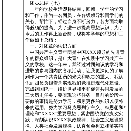
团员总结（七）：
一年的学校生活即将结束，回顾一学年的学习
和工作，作为一名团员，在各级领导和同学们的
关心、帮忙下，经过自身不断努力，各方面均取
得必须的提高。为了进一步提高思想认识，为了
今后的工作再上新台阶，现将本学年的思想和工
作做如下总结：
一、对团章的认识方面
中国共产主义青年团是中国XXX领导的先进青
年的群众组织，是广大青年在实践中学习共产主
义的学校。这一年来，我经过对团知识的学习和
进取的参与团内的各项活动，让我更深刻的了解
到作为一个共青团员的光荣和职责的重大。我认
识到团员负担着为实现我们党推进现代化建设、
完成祖国统一、维护世界和平和促进共同发展的
三大历史任务，要实现这些任务，目前的阶段主
要做的事情是努力学习，积累更多的知识以便将
来的运用。努力学习马克思列宁主义、##思想和*
理论和“XXXX”重要思想，紧密围绕党的执政实
践，深刻认识XXXX执政规律、社会主义建设规
律、人类社会发展规律，认真领会树立和落实科