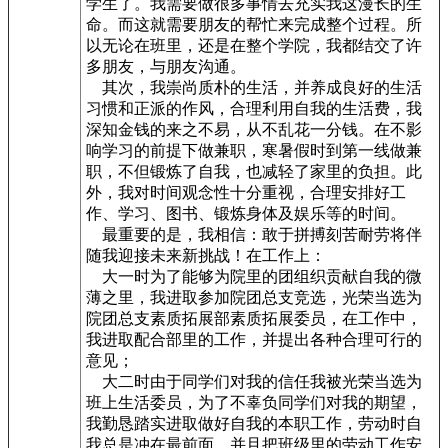
学生了。我需要做很多事情去充实我这漫长的生
命。而这就需要朋友的帮忙来完成整个过程。所
以无论在班里，还是在整个学院，我都结交了许
多朋友，与朋友沟通。
其次，我崇尚质朴的生活，并养成良好的生活
习惯和正派的作风，合理利用自我的生活费，我
深知金钱的来之不易，从不乱花一分钱。在不影
响学习的前提下做兼职，寒暑假时到第一线做兼
职，不但锻炼了自我，也减轻了家里的负担。此
外，我对时间观念性十分重视，合理安排好工
作、学习、图书、锻炼身体及娱乐等的时间。
最重要的是，我相信：敢于拼搏刻苦耐劳将伴
随我迎接未来新挑战！在工作上：
大一时为了能够为院里的团组织贡献自我的微
薄之里，我进取参加院团总支竞选，光荣当选为
院团总支素质拓展部素质拓展委员，在工作中，
我进取配合部里的工作，并提出各种合理可行的
意见；
大二时由于同学们对我的信任我被光荣当选为
班上生活委员，为了不辜负同学们对我的期望，
我勤恳踏实进取做好自我的本职工作，劳动时自
我总是冲在最前面，并且把班级里的劳动工作安