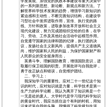
学发展观、加强党的执政本事建设等重大决策中
的一系列新思想、新论断、新观点和新方法。了
解世界科学技术发展的趋势，增强学习新知识的
紧迫感和主动性，不断完善知识结构，在建设学
习型社会中发挥进取作用，宣传、执行党的路
线、方针和政策，进取参加改革开放和社会主义
现代化建设，努力完成团组织交给的任务，在学
习、劳动、工作及其他社会活动中起模范作用。
自觉遵守国家的法律和团的纪律，执行团的决
议，发扬社会主义新风尚，提倡共产主义道德风
尚，维护国家和人民的利益，为保护国家财产和
人民群众的安全挺身而出，
英勇斗争。理解国防教育，增强国防意识，进
取履行保卫祖国的职责。开展批评与自我批评，
勇于改正缺点和错误，自觉维护团结。
二、学习上：
我深知学习的重要性。应对二十一世纪这个知
识的时代，应对知识就是力量，科学技术是第一
生产力的科学论断，我认为离开了知识将是一个
一无是处的废人。大学时代是学习现代科学知识
的黄金时代，我应当抓住这个有利的时机，用知
识来武装自我的头脑。我懂得了科学规划生涯，