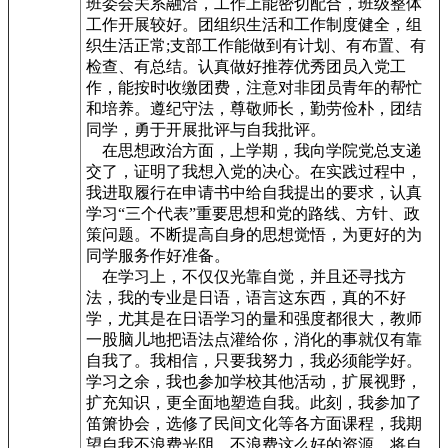
班委会关系融洽，工作上能密切配合，班级整体
工作开展较好。团组织生活和工作制度健全，组
织生活正常;支部工作能做到有计划、有布置、有
检查、有总结。认真做好推荐优秀团员入党工
作，能按时收缴团费，注意对非团员青年的帮忙
和培养。遵纪守法，尊敬师长，勤劳俭朴，团结
同学，勇于开展批评与自我批评。
在思想政治方面，上学期，我向学院党总支递
交了，证明了我想入党的决心。在实践过程中，
我进取履行在申请书中给自我提出的要求，认真
学习“三个代表”重要思想和党的路线、方针、政
策问题。不断提高自身的思想觉悟，为更好的为
同学服务作好准备。
在学习上，不仅仅光靠自觉，并且还寻找方
法，我的专业是日语，语言这东西，真的不好
学，尤其是在日语学习的量和强度都很大，教师
一股脑儿地把语法点灌给你，消化的事就仅有靠
自我了。我相信，只要我努力，我必须能学好。
学习之余，我也参加学校其他活动，扩展视野，
扩充知识，更全面地塑造自我。此刻，我参加了
笛箫协会，选修了民间文化等各方面课程，我期
望自我不浪费光阴，不浪费这么好的资源，将自