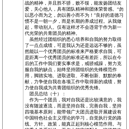
战的精神，并且胜不骄，败不馁，能发扬团结友
爱，关心他人，具有团队精神和团体荣誉感。“勿
以恶小而为之，勿以善小而不为！”良好的道德习
惯不是一朝一夕，而是长期的养成过程。从我做
起，带动别人。仅有这样才不会违背于作为新一
代光荣的共青团员的精神。
虽然经过团组织的悉心培养和自我的努力取得
了一点点成绩，可是我认为还是远远不够的，虽
然能以一个优秀团员的标准来严格要求自我，可
是距离一个优秀团员的标准还有差距，所以在今
后的工作中我们要实事求是，戒骄戒躁，努力克
服自我的缺点，始终坚持团组织的先锋模范作
用，脚踏实地、进取进取、不断创新、默默的奉
献，力争使自我在各项工作中取得新的成绩，努
力使自我成为共青团组织的优秀先锋。
团员总结（十）：
作为一个团员，我对自我还是比较满意的，我
没有随波逐流，而是坚持自我，完善自我，坚持
四项基本原则，能带领广大团员进取开展建设有
中国特色社会主义理论的学习，自觉执行党的路
线、方针、政策，能真正起到核心模范作用。与