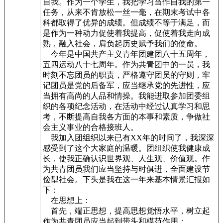
自我。作为一个学生，我把学习当作自我的第一
任务，从来不肯放松一丝一毫，在期末考试中各
科都取得了优异的成绩。但成绩不等于满足，而
是作为一种动力促使着我提高，促使着我走向成
熟，融入社会，肩负起历史赋予我们的使命。
今年是中国共产主义青年团建团八十五周年，
五四运动八十七周年。作为共青团中的一员，我
时刻不忘团员的职责，严格遵守团员的守则，牢
记团员是党的后备军，应当继承党的先进性，应
当拥有高尚的人品和情操。我能进取参加团委组
织的各项纪念活动，在活动中经过认真学习和思
考，不断提高自我各方面的本事和素质，争做社
会主义事业的合格接班人。
我加入团组织以来已有XX年的时间了，我深深
感受到了这个大家庭的温暖。团组织使我健康成
长，使我正确认识世界观、人生观、价值观。作
为共青团员我们应当坚持与时俱进，全面建设节
俭型社会。下头是我在这一年来基本情景汇报如
下：
在思想上：
首先，端正思想，提高思想觉悟水平，树立起
作为共青团员应当起到带头和模范作用；