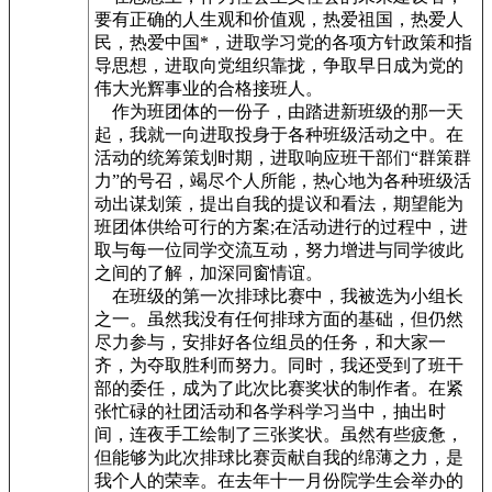
要有正确的人生观和价值观，热爱祖国，热爱人
民，热爱中国*，进取学习党的各项方针政策和指
导思想，进取向党组织靠拢，争取早日成为党的
伟大光辉事业的合格接班人。
作为班团体的一份子，由踏进新班级的那一天
起，我就一向进取投身于各种班级活动之中。在
活动的统筹策划时期，进取响应班干部们“群策群
力”的号召，竭尽个人所能，热心地为各种班级活
动出谋划策，提出自我的提议和看法，期望能为
班团体供给可行的方案;在活动进行的过程中，进
取与每一位同学交流互动，努力增进与同学彼此
之间的了解，加深同窗情谊。
在班级的第一次排球比赛中，我被选为小组长
之一。虽然我没有任何排球方面的基础，但仍然
尽力参与，安排好各位组员的任务，和大家一
齐，为夺取胜利而努力。同时，我还受到了班干
部的委任，成为了此次比赛奖状的制作者。在紧
张忙碌的社团活动和各学科学习当中，抽出时
间，连夜手工绘制了三张奖状。虽然有些疲惫，
但能够为此次排球比赛贡献自我的绵薄之力，是
我个人的荣幸。在去年十一月份院学生会举办的