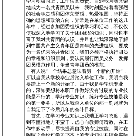
学习积极向上，工作认真负责。自x年x月我光荣
地成为一名共青团员以来，我时刻坚持着着强烈
的社会职责感和团体荣誉感，热爱祖国，坚持正
确的思想和政治方向，异常是在单位工作的这几
年中，经过参加团委组织的学习和活动，不仅仅
使我深入地学习了关于团组织的知识，同时也丰
富了我对共青团的认识，并且也让我深深地了解
到中国共产主义青年团是青年的先进组织，要成
为一名优秀的共青团员，我们必须严格执行团员
的章程和组织原则，要认真履行团员义务，发挥
团员模范作用，争当青年团员的模范。
有人说“一个结果总意味着另一个新的开始”，
所以当我从学校毕业后踏入单位工作，我明白我
要踏上一个新的开始了。由于我是学轮机专业
的，深知要想将本职工作做好没有过硬的专业技
能是不行的，学好专业知识，练好专业技能是我
的第一要务，所以从我踏入单位的那一刻起就为
自我定下了今后几年的奋斗目标。
首先，在学习专业知识上我端正学习态度，遇
到不懂得地方不蛮干，虚心向教师傅请教。在工
作中多动手，尽快提高自我的专业技能。同时在
闲暇之余经过学习书本上的专业知识并结合实际