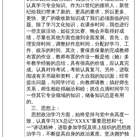
认真学习专业知识。作为21世纪的接班人，新世
纪给我们带来了新的、更高的要求，所以更多、
更快、更广的吸收新知识成了我们必须面临的问
题。除了学习文化知识，在课余时间，我也进行
一些文娱活动，如征文比赛、晚会并取得好成
绩，尽量在其他方面也做到全面发展。首先，合
理安排时间，调整好作息时间，分配好学习、工
作、娱乐的时间。其次，要保质保量的完成教师
布置的作业，教师布置的作业一般是他（她）多
年教学经验的总结，具有很高的价值，应认真完
成。认真对待考试，考前认真复习。另外，进取
阅读有关书籍和资料，扩大自我的知识面；经常
提出问题，与同学讨论，向教师请教；搞好师生
关系，师生相处得融洽和睦；抓住点滴时间学习
一些其它专业领域的知识，储备知识总是有用
的。
三、思想上：
思想政治学习方面，始终坚持与党中央高度一
致，认真学习XX总记“XXXX”重要思想和“七
一”讲话精神，进取参加学院及班上组织的思想政
治学习，不断提高自身的政治素质。坚决拥护独