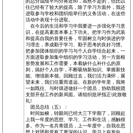
的总分成绩平均分将近80，虽然不是的，但比以
往已经有了较大的提高，除了学习方面外，我还
进取参与学校和团织组举行的义务活动，在这些
活动中表现十分进取。
在今后的生活和学习中我要进一步强化学习意
识，在提高素质本事上下功夫。把学习作为武装
和提高自我的首要任务，牢固树立与时俱进的学
习理念，养成勤于学习、勤于思考的良好习惯。
把参加团体组织的学习与个人自学结合起来，一
方面进取参加集中组织的学习活动，另一方面根
形势发展和工作需要，本着缺什么补什么的原
则，搞好个人自学，不断吸纳新知识、掌握新技
能、增强新本领。回顾过去，我们活力满怀，展
望未来，我们任重而道远。在新的学年里，我将
一如既往、与时俱进做好一个团员，协助我校团
支部开创工作的新局面。请组织批评指正!此致敬
礼!
团员总结（五）：
时间如梭，转眼间已经大三下学期了，回顾起
上我一年度的思想、学习、工作和生活，感触很
多。作为一名共青团员，上一年度中，自我在思
想上对团和党有了更深的认识，学习上奋发向