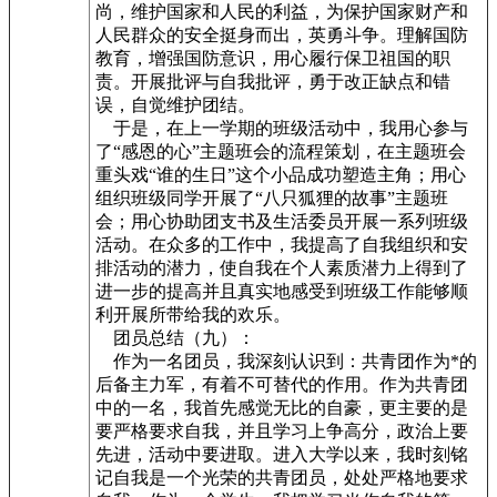
尚，维护国家和人民的利益，为保护国家财产和
人民群众的安全挺身而出，英勇斗争。理解国防
教育，增强国防意识，用心履行保卫祖国的职
责。开展批评与自我批评，勇于改正缺点和错
误，自觉维护团结。
于是，在上一学期的班级活动中，我用心参与
了“感恩的心”主题班会的流程策划，在主题班会
重头戏“谁的生日”这个小品成功塑造主角；用心
组织班级同学开展了“八只狐狸的故事”主题班
会；用心协助团支书及生活委员开展一系列班级
活动。在众多的工作中，我提高了自我组织和安
排活动的潜力，使自我在个人素质潜力上得到了
进一步的提高并且真实地感受到班级工作能够顺
利开展所带给我的欢乐。
团员总结（九）：
作为一名团员，我深刻认识到：共青团作为*的
后备主力军，有着不可替代的作用。作为共青团
中的一名，我首先感觉无比的自豪，更主要的是
要严格要求自我，并且学习上争高分，政治上要
先进，活动中要进取。进入大学以来，我时刻铭
记自我是一个光荣的共青团员，处处严格地要求