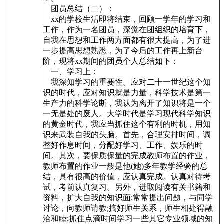
团员总结（二）：
xx的学校生活即将结束，回顾一学年的学习和
工作，作为一名团员，深觉在团组织的培育下，
自我在思想和工作两方面都有很大提高，为了进
一步提高思想熟悉，为了今后的工作再上新台
阶，现将xx期间的团员个人总结如下：
一、学习上：
我深知学习的重要性。应对二十一世纪这个知
识的时代，应对知识就是力量，科学技术是第一
生产力的科学论断，我认为离开了知识将是一个
一无是处的废人。大学时代是学习现代科学知识
的黄金时代，我应当抓住这个有利的时机，用知
识来武装自我的头脑。首先，合理安排时间，调
整好作息时间，分配好学习、工作、娱乐的时
间。其次，要保质保量的完成教师布置的作业，
教师布置的作业一般是他(她)多年教学经验的总
结，具有很高的价值，应认真完成。认真对待考
试，考前认真复习。另外，进取阅读有关书籍和
资料，扩大自我的知识面;常常提出问题，与同学
讨论，向教师请教;搞好师生关系，师生相处得融
洽和睦;抓住点滴时间学习一些其它专业领域的知