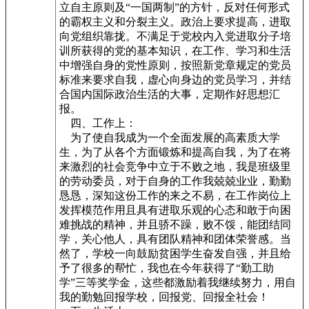
立自主原则及“一国两制”的方针，反对任何形式
的霸权主义和分裂主义。政治上要求提高，进取
向党组织靠拢。不满足于党校内入党进取分子培
训所获得的党的基本知识，在工作、学习和生活
中增强自身的党性原则，按照新党章规定的党员
标准来要求自我，虚心向身边的党员学习，并结
合国内国际政治生活的大事，定期作好思想汇
报。
四、工作上：
为了使自我成为一个全面发展的高素质大学
生，为了从各个方面锻炼和提高自我，为了在将
来激烈的社会竞争中立于不败之地，我是班级里
的劳动委员，对于自身的工作我兢兢业业，勤勤
恳恳，深知这份工作的来之不易，在工作岗位上
发挥模范作用且具有进取乐观的心态和敢于向困
难挑战的精神，并且骄不躁，败不馁，能团结同
学，关心他人，具有团队精神和团体荣誉感。当
然了，学校一向鼓励贫困学生奋发自强，并且给
予了很多的帮忙，我也在今年获得了“勤工助
学”三等奖学金，这些都激励着我继续努力，用自
我的勤勉回报学校，回报党、回报全社会！