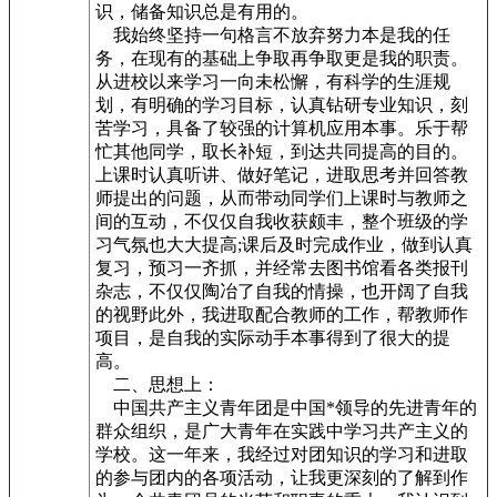
识，储备知识总是有用的。
我始终坚持一句格言不放弃努力本是我的任
务，在现有的基础上争取再争取更是我的职责。
从进校以来学习一向未松懈，有科学的生涯规
划，有明确的学习目标，认真钻研专业知识，刻
苦学习，具备了较强的计算机应用本事。乐于帮
忙其他同学，取长补短，到达共同提高的目的。
上课时认真听讲、做好笔记，进取思考并回答教
师提出的问题，从而带动同学们上课时与教师之
间的互动，不仅仅自我收获颇丰，整个班级的学
习气氛也大大提高;课后及时完成作业，做到认真
复习，预习一齐抓，并经常去图书馆看各类报刊
杂志，不仅仅陶冶了自我的情操，也开阔了自我
的视野此外，我进取配合教师的工作，帮教师作
项目，是自我的实际动手本事得到了很大的提
高。
二、思想上：
中国共产主义青年团是中国*领导的先进青年的
群众组织，是广大青年在实践中学习共产主义的
学校。这一年来，我经过对团知识的学习和进取
的参与团内的各项活动，让我更深刻的了解到作