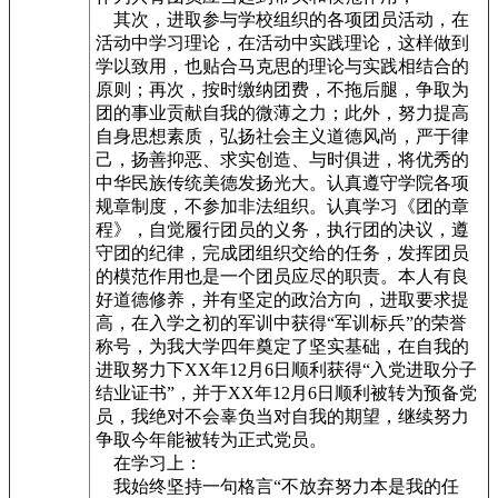
其次，进取参与学校组织的各项团员活动，在
活动中学习理论，在活动中实践理论，这样做到
学以致用，也贴合马克思的理论与实践相结合的
原则；再次，按时缴纳团费，不拖后腿，争取为
团的事业贡献自我的微薄之力；此外，努力提高
自身思想素质，弘扬社会主义道德风尚，严于律
己，扬善抑恶、求实创造、与时俱进，将优秀的
中华民族传统美德发扬光大。认真遵守学院各项
规章制度，不参加非法组织。认真学习《团的章
程》，自觉履行团员的义务，执行团的决议，遵
守团的纪律，完成团组织交给的任务，发挥团员
的模范作用也是一个团员应尽的职责。本人有良
好道德修养，并有坚定的政治方向，进取要求提
高，在入学之初的军训中获得“军训标兵”的荣誉
称号，为我大学四年奠定了坚实基础，在自我的
进取努力下XX年12月6日顺利获得“入党进取分子
结业证书”，并于XX年12月6日顺利被转为预备党
员，我绝对不会辜负当对自我的期望，继续努力
争取今年能被转为正式党员。
在学习上：
我始终坚持一句格言“不放弃努力本是我的任