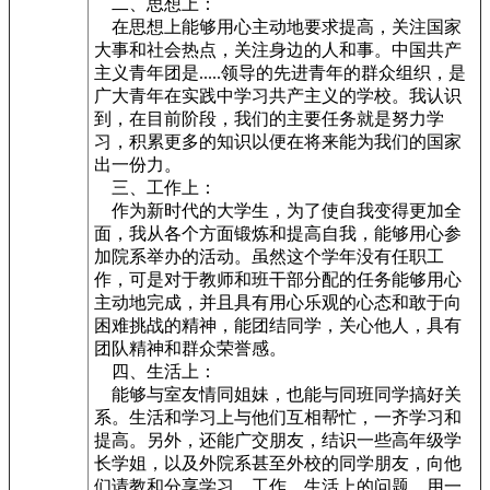
二、思想上：
在思想上能够用心主动地要求提高，关注国家
大事和社会热点，关注身边的人和事。中国共产
主义青年团是.....领导的先进青年的群众组织，是
广大青年在实践中学习共产主义的学校。我认识
到，在目前阶段，我们的主要任务就是努力学
习，积累更多的知识以便在将来能为我们的国家
出一份力。
三、工作上：
作为新时代的大学生，为了使自我变得更加全
面，我从各个方面锻炼和提高自我，能够用心参
加院系举办的活动。虽然这个学年没有任职工
作，可是对于教师和班干部分配的任务能够用心
主动地完成，并且具有用心乐观的心态和敢于向
困难挑战的精神，能团结同学，关心他人，具有
团队精神和群众荣誉感。
四、生活上：
能够与室友情同姐妹，也能与同班同学搞好关
系。生活和学习上与他们互相帮忙，一齐学习和
提高。另外，还能广交朋友，结识一些高年级学
长学姐，以及外院系甚至外校的同学朋友，向他
们请教和分享学习、工作、生活上的问题。用一