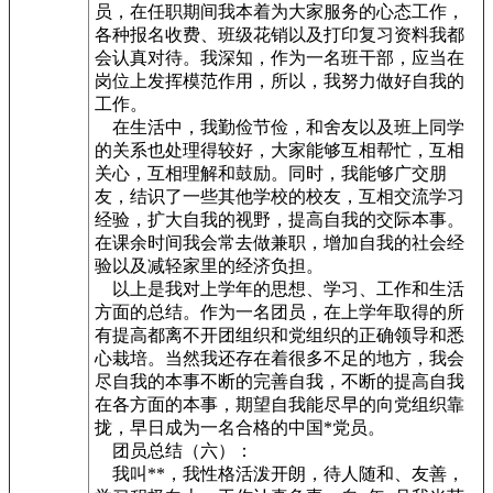
员，在任职期间我本着为大家服务的心态工作，
各种报名收费、班级花销以及打印复习资料我都
会认真对待。我深知，作为一名班干部，应当在
岗位上发挥模范作用，所以，我努力做好自我的
工作。
在生活中，我勤俭节俭，和舍友以及班上同学
的关系也处理得较好，大家能够互相帮忙，互相
关心，互相理解和鼓励。同时，我能够广交朋
友，结识了一些其他学校的校友，互相交流学习
经验，扩大自我的视野，提高自我的交际本事。
在课余时间我会常去做兼职，增加自我的社会经
验以及减轻家里的经济负担。
以上是我对上学年的思想、学习、工作和生活
方面的总结。作为一名团员，在上学年取得的所
有提高都离不开团组织和党组织的正确领导和悉
心栽培。当然我还存在着很多不足的地方，我会
尽自我的本事不断的完善自我，不断的提高自我
在各方面的本事，期望自我能尽早的向党组织靠
拢，早日成为一名合格的中国*党员。
团员总结（六）：
我叫**，我性格活泼开朗，待人随和、友善，