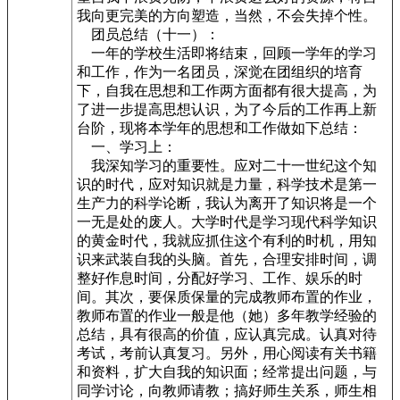
我向更完美的方向塑造，当然，不会失掉个性。
团员总结（十一）：
一年的学校生活即将结束，回顾一学年的学习
和工作，作为一名团员，深觉在团组织的培育
下，自我在思想和工作两方面都有很大提高，为
了进一步提高思想认识，为了今后的工作再上新
台阶，现将本学年的思想和工作做如下总结：
一、学习上：
我深知学习的重要性。应对二十一世纪这个知
识的时代，应对知识就是力量，科学技术是第一
生产力的科学论断，我认为离开了知识将是一个
一无是处的废人。大学时代是学习现代科学知识
的黄金时代，我就应抓住这个有利的时机，用知
识来武装自我的头脑。首先，合理安排时间，调
整好作息时间，分配好学习、工作、娱乐的时
间。其次，要保质保量的完成教师布置的作业，
教师布置的作业一般是他（她）多年教学经验的
总结，具有很高的价值，应认真完成。认真对待
考试，考前认真复习。另外，用心阅读有关书籍
和资料，扩大自我的知识面；经常提出问题，与
同学讨论，向教师请教；搞好师生关系，师生相