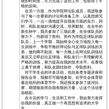
限的时间里，尽力完成了这些工作，也取得了不
错的反响。
在另一方面，作为学院辩论队成员，我进取参
与了每一次赛前的讨论和准备工作，认真想师兄
们学习，一点一滴地提升自我各方面的实力，同
时，和队友做好沟通交流，培养默契。在去年的
新生杯中，我共参加了三场比赛，在全体队员的
努力下，均获得了胜利。而作为学院足球队的前
队员，上一个学期，我始终全心全力地投入每一
次训练中，争取平衡好辩论队与足球队训练的关
系，做到两不耽误。每一天晚上在辩论队训练结
束后又立即赶往足球场，和队友们一齐理解师兄
严格的训练，努力提高自我的技术水平。在赛场
上勇于拼搏，和队友团结协作，夺取胜利。
对于学生会的许多活动，包括各类专题讲座和
报告会等，我都尽可能地参加。在学生会体育部
最近组织的体育节中，我还报名参加了拔河比
赛，期望能发挥自我有限的力量，让这个活动更
加精彩。
在今后的学习，生活和工作中，我会努力发挥
自我的价值，真正做一个有思想有追求的大学
生。