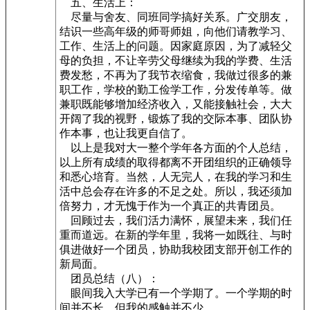
五、生活上：
尽量与舍友、同班同学搞好关系。广交朋友，
结识一些高年级的师哥师姐，向他们请教学习、
工作、生活上的问题。因家庭原因，为了减轻父
母的负担，不让辛劳父母继续为我的学费、生活
费发愁，不再为了我节衣缩食，我做过很多的兼
职工作，学校的勤工俭学工作，分发传单等。做
兼职既能够增加经济收入，又能接触社会，大大
开阔了我的视野，锻炼了我的交际本事、团队协
作本事，也让我更自信了。
以上是我对大一整个学年各方面的个人总结，
以上所有成绩的取得都离不开团组织的正确领导
和悉心培育。当然，人无完人，在我的学习和生
活中总会存在许多的不足之处。所以，我还须加
倍努力，才无愧于作为一个真正的共青团员。
回顾过去，我们活力满怀，展望未来，我们任
重而道远。在新的学年里，我将一如既往、与时
俱进做好一个团员，协助我校团支部开创工作的
新局面。
团员总结（八）：
眼间我入大学已有一个学期了。一个学期的时
间并不长，但我的感触并不少。