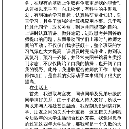
务，在现有的基础上争取再争取更是我的职责”。
从进校以来学习一向未松懈，有科学的生涯规
划，有明确的学习目标，认真钻研专业知识，刻
苦学习，具备了较强的计算机应用本事。乐于帮
忙其他同学，取长补短，到达共同提高的目的。
上课时认真听讲、做好笔记，进取思考并回答教
师提出的问题，从而带动同学们上课时与教师之
间的互动，不仅仅自我收获颇丰，整个班级的学
习气氛也大大提高；课后及时完成作业，做到认
真复习，预习一齐抓，并经常去图书馆看各类报
刊杂志，不仅仅陶冶了自我的情操，也开阔了自
我的视野。此外，我进取配合教师的工作，帮教
师作项目，是自我的实际动手本事得到了很大的
提高。
在生活上：
首先，我进取与室友、同班同学及兄弟班级的
同学搞好关系，由于平易近人待人友好，所以一
向以来与人相处甚是融洽。我深刻意识到搞好同
学、朋友之间的关系十分重要，这直接关系到我
今后四年的大学生活能否过的充实。我觉得孤单
的过完这四年大学生活，那我就是一个失败的大