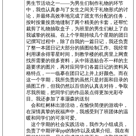
男生节活动之一——为男生们制作礼物的环节
中，我也认真参与了女生之间关于礼物形式的讨
论，并最终高效率地完成了团支书分配的任务，
按时按量按质地缝制了两个精美的卡套，还帮忙
裁剪了礼物抽取盒子，为班里的男生们献上了自
我诚挚的祝福。在上个学期持续几个星期的团日
记撰写过程中，除了自我的一篇日记，我还负责
了整一本团日记大部分的插图绘制工作。我经常
利用课余得零星时间，到教学楼的机房里上网查
找所需要的很多资料，从中筛选贴合不一样的主
题要求的图片，再对应同学们各篇日记的资料风
格特点，一一临摹在团日记上并上好颜色。而在
这一个学期，我所负责的虽然只是封面和目录的
插图工作，但我仍然以百倍的认真去对待，争取
尽我所能，把同学们的作品装点得更加光彩夺
目。我还参加了辜灏森的送别
会和红树林出游活动，在愉快简便的游戏中，
在深情真挚的祝福声中，我感受到了班团体的温
暖和同学们的可亲可爱。
这个学期的社会实践活动，我作为小组成员，
负责了中期评审ppt的制作以及成果介绍。我在有