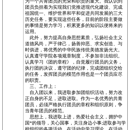
为一个共青团员的光荣和职责的重大。我认识到
团员负担着为实现我们党推进现代化建设、完成
祖国统一、维护世界和平和促进共同发展的三大
历史任务，要实现这些任务，目前的阶段主要做
的事情是努力学习，积累更多的知识以便将来的
运用。
此外，努力提高自身思想素质，弘扬社会主义
道德风尚，严于律己，扬善抑恶、求实创造、与
时俱进，将优秀的中华民族传统美德发扬光大。
认真遵守学院各项规章制度，不参加非法组织。
认真学习《团的章程》，自觉履行团员的义务，
执行团的决议，遵守团的纪律，完成团组织交给
的任务，发挥团员的模范作用也是一个团员应尽
的职责。
三、工作上：
自入团以来，我进取参加团组织活动，努力改
正自身的不足，进取进取。作为一名优秀的共青
团员，必须严格执行团员的章程和组织原则，争
当青年团员的模范。
思想上，我进取上进，热爱社会主义，拥护中
国*的领导，关心国事，关注身边小事;进取参与学
校组织的各项活动，在活动中学习理论，在活动