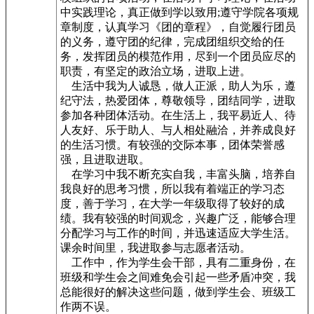
中实践理论，真正做到学以致用;遵守学院各项规
章制度，认真学习《团的章程》，自觉履行团员
的义务，遵守团的纪律，完成团组织交给的任
务，发挥团员的模范作用，尽到一个团员应尽的
职责，有坚定的政治立场，进取上进。
生活中我为人诚恳，做人正派，助人为乐，遵
纪守法，热爱团体，尊敬领导，团结同学，进取
参加各种团体活动。在生活上，我平易近人、待
人友好、乐于助人、与人相处融洽，并养成良好
的生活习惯。有较强的交际本事，团体荣誉感
强，且进取进取。
在学习中我不断充实自我，丰富头脑，培养自
我良好的思考习惯，所以我有着端正的学习态
度，善于学习，在大学一年级取得了较好的成
绩。我有较强的时间观念，兴趣广泛，能够合理
分配学习与工作的时间，并迅速适应大学生活。
课余时间里，我进取参与志愿者活动。
工作中，作为学生会干部，具有二重身份，在
班级和学生会之间难免会引起一些矛盾冲突，我
总能很好的解决这些问题，做到学生会、班级工
作两不误。