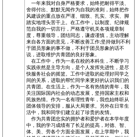
一年来我对自身严格要求，始终把耐得平淡、
舍得付出、默默无闻作为自我的准则，始终把作
风建设的重点放在严谨、细致、扎实、求实、脚
踏实地埋头苦干上。在工作中，以制度、纪律规
范自我的一切言行，严格遵守机关各项规章制
度，尊重领导，团结同志，谦虚谨慎，主动理解
来自各方面的意见，不断改善工作;坚持做到不利
于团员形象的事不做，不利于团员形象的话不
说，进取维护共青团的良好形象。
在工作中，作为一名在校的本科生，不断学习
实践依然是主导方向，是个人发挥先进性，是尽
快服务社会的摇篮。工作中进取的处理好同学之
间的关系，进取的帮忙同学来更好的认识我们的
共青团。在生活上，作为一名有热情的青年，我
关注国际国内社会的动态发展，坚持国家主权和
民族热情。作为一名有理性青年，我也始终听从
团体领导的安排，服从大局要求。另外在日常生
活中，我和同学们建立起了珍贵的友情。
作为共青团忠实的拥护者和爱护者在本学年度
中，我的学习成绩有了长足的提高，对德、智、
体、美、劳各个方面全面发展，在上学期中，我