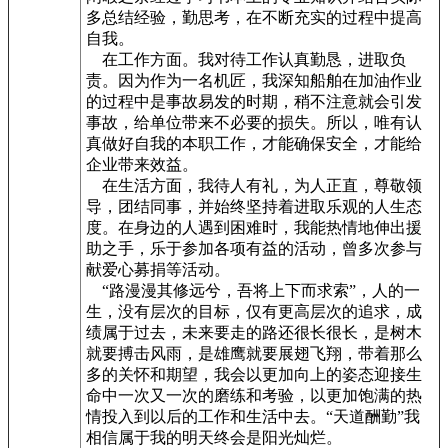
多总结经验，勤思考，在不断充实的过程中提高
自我。
在工作方面。我对待工作认真勤恳，进取负
责。因为作为一名机匠，我深知船舶在加油作业
的过程中是事故易发的时期，稍不注意就会引发
事故，给单位带来不必要的损失。所以，唯有认
真做好自我的本职工作，才能确保安全，才能给
企业带来效益。
在生活方面，我待人有礼，为人正直，尊敬领
导，团结同事，并始终坚持着进取乐观的人生态
度。在身边的人遇到困难时，我能热情地伸出援
助之手，乐于参加各项有益的活动，曾多次参与
献爱心募捐等活动。
“路漫漫其修远兮，吾将上下而求索”，人的一
生，没有层次的目标，仅有更高层次的追求，成
绩属于过去，未来要走的路还很长很长，是树木
就要搏击风雨，是雄鹰就要展翅飞翔，带着那么
多的关怀和期望，我会以更加向上的姿态迎接生
命中一次又一次的磨练和考验，以更加饱满的热
情投入到以后的工作和生活中去。“天道酬勤”我
相信属于我的明天终会是阳光灿烂。