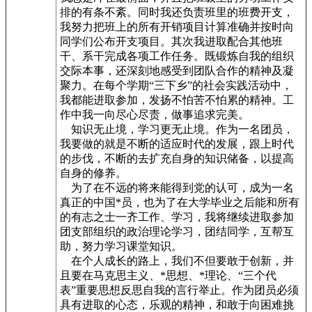
排的有条不紊。同时我还负责班里的班费开支，
我努力把班上的所有开销项目计算准确并按时向
同学们公布开支项目。其次我进取配合其他班
干、系干完成各项工作任务。既锻炼自我的组织
交际本事，还深刻地感受到团队合作的精神及凝
聚力。在每个学期“三下乡”的社会实践活动中，
我都能进取参加，发扬不怕苦不怕累的精神。工
作中我一向尽心尽责，做事追求完美。
知识无止境，学习更无止境。作为一名团员，
我要做的就是不断的适应时代的发展，跟上时代
的步伐，不断的去扩充自身的知识储备，以提高
自身的修养。
为了在不远的将来能得到党的认可，成为一名
真正的中国*员，也为了在大学毕业之后能和所有
的有志之士一齐工作、学习，我将继续进取参加
团支部组织的政治理论学习，团结同学，互帮互
助，努力学习课堂知识。
在个人成长的路上，我们不但要敢于创新，并
且要在马克思主义、*思想、*理论、“三个代
表”重要思想反思自我的言行举止。作为团员必须
具有进取的心态，乐观的精神，和敢于向困难挑