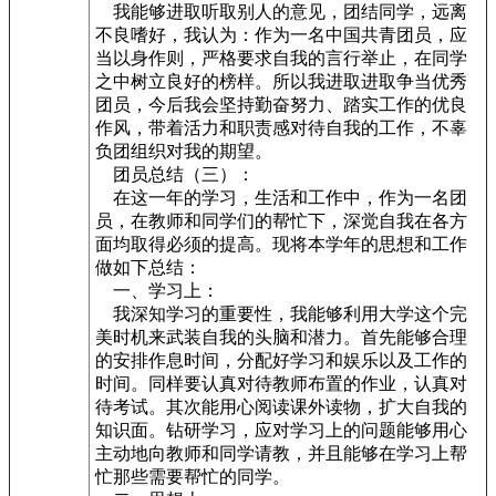
我能够进取听取别人的意见，团结同学，远离
不良嗜好，我认为：作为一名中国共青团员，应
当以身作则，严格要求自我的言行举止，在同学
之中树立良好的榜样。所以我进取进取争当优秀
团员，今后我会坚持勤奋努力、踏实工作的优良
作风，带着活力和职责感对待自我的工作，不辜
负团组织对我的期望。
团员总结（三）：
在这一年的学习，生活和工作中，作为一名团
员，在教师和同学们的帮忙下，深觉自我在各方
面均取得必须的提高。现将本学年的思想和工作
做如下总结：
一、学习上：
我深知学习的重要性，我能够利用大学这个完
美时机来武装自我的头脑和潜力。首先能够合理
的安排作息时间，分配好学习和娱乐以及工作的
时间。同样要认真对待教师布置的作业，认真对
待考试。其次能用心阅读课外读物，扩大自我的
知识面。钻研学习，应对学习上的问题能够用心
主动地向教师和同学请教，并且能够在学习上帮
忙那些需要帮忙的同学。