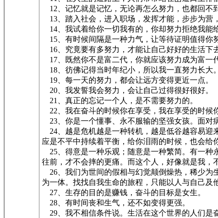
12、记忆就是记忆，无论再怎么努力，也都回不
13、踏入社会，进入职场，发挥才能，步步为营
14、我试着给你一切我有的，你却努力拒绝我能
15、有时候间隔是一种力气，让等待证明值得你
16、究竟要有多努力，才能让自己好好的生活下
17、既然你不是富二代，你就应该努力成为富一
18、彷佛记得当时年纪小，所以我一直努力长大
19、每一天的努力，都会让远方变得更近一点。
20、我发誓我会努力，会让自己过得很好很好。
21、真正的忘记一个人，是不需要努力的。
22、我在奋斗的时候你在享受，我在享受的时候
23、你是一个懂事、永不服输的坚强女孩。面对
24、越是危机越是一种转机，越是低谷越容易迎
应是不平中持续着平衡，给你泪雨的时候，也会给
25、得意是一种乐观；随意是一种繁简。有一种
往前，才不会摔的更痛。而这个人，好像就是我，
26、我们为世间的假相与幻觉颠倒燥热，稀少为
为一体。找找自我生命的旅程，只能以人与自己及
27、生存的目的是赚钱，奋斗的目标是女生。
28、有时间丧和生气，还不如变得更强。
29、我不相信条件说。生活在这个世界的人们是