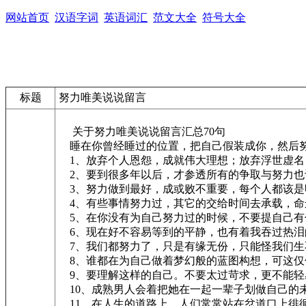
网站首页
汉语字词
英语词汇
范文大全
符号大全
标题
努力唯美说说留言
关于努力唯美说说留言汇总70句
睡在你曾经睡过的位置，把自己假装成你，然后努
1、放弃个人恩怨，成就伟大理想；放弃浮世虚名
2、要到很多年以后，才参透所有的争取与努力也
3、努力做到最好，成或败不重要，每个人都该是
4、有些事情努力过，其它的交给时间去承载，命
5、在你没有为自己努力过的时候，不要提自己有
6、现在好不容易等到的平静，也有着我吞过热泪
7、我们都努力了，只是有缘无份，只能怪我们生
8、谁都在为自己做着梦幻般的蓝图构想，可这仅
9、要理解这样的自己。不要太过苛求，更不能轻
10、成熟男人会着把她在一起一辈子划做自己的
11、在人生的道路上，人们常常站在岔道口上徘