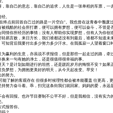
袭。
解，靠自己的意志，靠自己的追求，人生是一张单程的车票，一
。
曾经。
于在终点前回首自己过的路是一片空白"。我也曾在这青春中颓废
有被残酷的社会所打磨，便可以拥有梦想，便可以奋斗，不管是
会同情你所经历的事情；没有人帮助你实现梦想，但有人为你创
要轻易言败，来日方长，我们谁都还没有到最后，谁都不知道未
。可知背后我要付出多少努力多少汗水。在我孤寂一人望着窗口
只为赢利的生意，亦虽说不求报偿，但是那些一起走过的路，牵
终换来一句有她的净土，还是很值得很幸福的事。
夏天？是计划如期进行的坦然，还是蹉跎岁月的悔恨不安？如果
莫负梦想，为拥抱更美好的明天，从今天起改变。早安！
出的努力。
可能了解的客观存在 但很多时候理性都会被本能覆盖 往更高，
坚持努力奋斗着。乖，扫完这条街我们就回家。妈妈的爱，永远
不会有回报。也许节目赛制不公平不好，但是我相信，没有实力
光。
方式报答你。
果吗？