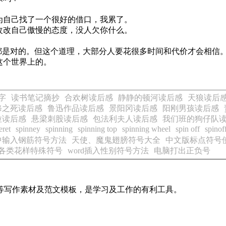
为自己找了一个很好的借口，我累了。
改改自己傲慢的态度，没人欠你什么。
字都是对的。但这个道理，大部分人要花很多时间和代价才会相信
这个世界上的。
字
读书笔记摘抄
合欢树读后感
静静的顿河读后感
天狼读后
修之死读后感
鲁迅作品读后感
景阳冈读后感
阳刚男孩读后感
拉读后感
悬梁刺股读后感
包法利夫人读后感
我们班的狗仔队
eret
spinney
spinning
spinning top
spinning wheel
spin off
spinof
s中输入钢筋符号方法
天使、魔鬼翅膀符号大全
中文版标点符号
各类花样特殊符号
word插入性别符号方法
电脑打出正负号
等写作素材及范文模板，是学习及工作的有利工具。