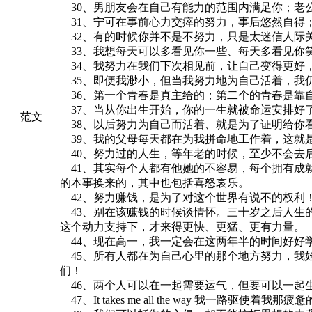
30、男朋友会在自己有能力的范围内满足你；老
31、宁可在事前心力交瘁的努力，事后悠然自得
32、有的时候你并不是不努力，只是太迷信人际
33、我想每天可以多看见你一些、每天多看见你
34、我努力在我们下次相见前，让自己变得更好
35、即便我渺小，但当我努力地为自己活着，我
36、第一个青春是真主给的；第二个的青春是靠
37、当从你出生开始，你的一生就被命运安排好
范文
38、以后努力为自己而活着、就是为了证明给你
39、我的父母每天都在为我拼命地工作着，这就
40、努力过的人生，等年老的时候，至少不会去
41、其实每个人都有他她的不容易，每个拥有成
的本事换来的，其中也包括喜怒哀乐。
42、努力赚钱，是为了对这个世界有说不的权利
43、别在该赚钱的时候谈情怀。三十岁之后人生
这个动力支持下，才来得更快、更猛、更有力量。
44、现在高一，我一定会在这两年半的时间好好
45、所有人都在为自己心里的那个地方努力，我
们！
46、两个人可以在一起需要运气，但要可以一起
47、It takes me all the way 我一路驱使着我那疲