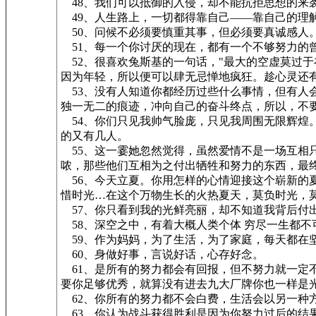
48、我们可以抵御的入侵，却不能抗拒思想的来
49、人生路上，一切都得靠自己——靠自己的理
50、问候不必须要慎重其事，但必须要真诚感人
51、每一个你讨厌的现在，都有一个不够努力的
52、很喜欢兔斯基的一句话，"最大的空虚莫过
因为年轻，所以便可以肆无忌惮地疯狂。趁心灵还
53、没有人知道你都经历过些什么事情，但有人
独一无二的痕迹，冲向自己的奋斗终点，所以，不
54、你们只见我帅气脸庞，只见我周围无限辉煌
的又有几人。
55、这一霎她忽然觉得，虽然爱情不是一场互相
哝，那些他们互相为之付出牺牲和努力的东西，最
56、今天立夏。你用怎样的心情迎接这个崭新的
惜时光…在这个万物生长的火热夏天，莫负时光，
57、你只看到我的光鲜亮丽，却不知道我背后付
58、深空之中，有着大概人类个体 穷尽一生都不
59、作为妈妈，为了生活，为了家庭，每天都在
60、身做好事，言说好话，心存好念。
61、是所有的努力都会有回报，但不努力就一定
要你足够优秀，就算没有进去九大厂牌你也一样是
62、你所有的努力都不会白费，生活会以另一种
63、你认为战斗获得胜利是因为你努力过后的结