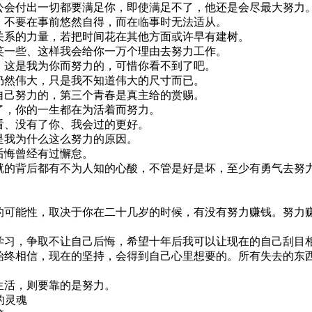
公会付出一切都要满足你，即使满足不了，他还是会尽最大努力
；不要在事前悠然自得，而在临事时无法适从。
关系的力量，若把时间花在其他方面或许早有建树。
笑一些、这样我会给你一万个理由去努力工作。
，这是我为你而努力的，可惜你看不到了吧。
仍然伟大，只是我不知道伟大的尺寸而已。
自己努力的，第三个青春是真主给的赏赐。
了，你的一生都在为活着而努力。
看、没有了你、我会过的更好。
是我为什么这么努力的原因。
后悔曾经有过懈怠。
就的背后都有不为人知的心酸，不管是好是坏，至少有勇气去努
！
的可能性，取决于你在二十几岁的时候，有没有努力赚钱。努力
学习，争取不让自己后悔，希望十年后我可以让现在的自己刮目
始终相信，现在的坚持，会得到自己心里想要的。所有失去的东
生活，则要靠的是努力。
惫的灵魂