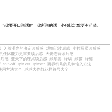
。当你要开口说话时，你所说的话，必须比沉默更有价值。
感
闪着泪光的决定读后感
观舞记读后感
小抄写员读后感
责任比能力更重要读后感
火烧连营读后感
读后感
蓝天下的课桌读后感
緑须姜
緑駬
緑骥
緑鬓
f
spin-off
spin out
spinster
商标符号的几种输入方法
使用方法大全
球球大作战花样符号大全