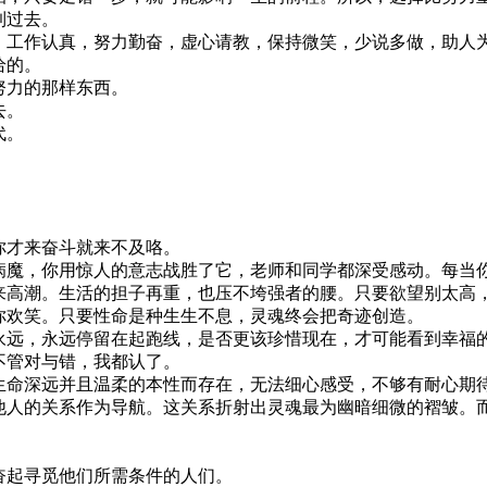
到过去。
，工作认真，努力勤奋，虚心请教，保持微笑，少说多做，助人
给的。
努力的那样东西。
去。
代。
。
你才来奋斗就来不及咯。
病魔，你用惊人的意志战胜了它，老师和同学都深受感动。每当
来高潮。生活的担子再重，也压不垮强者的腰。只要欲望别太高
你欢笑。只要性命是种生生不息，灵魂终会把奇迹创造。
永远，永远停留在起跑线，是否更该珍惜现在，才可能看到幸福
不管对与错，我都认了。
生命深远并且温柔的本性而存在，无法细心感受，不够有耐心期
他人的关系作为导航。这关系折射出灵魂最为幽暗细微的褶皱。
奋起寻觅他们所需条件的人们。