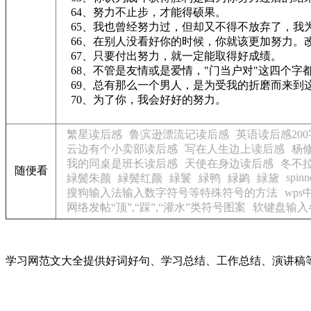
64、努力不止步，才能得硕果。
65、我也曾经努力过，但却又不得不放弃了，我
66、在别人没看好你的时候，你就该更加努力。
67、只要付出努力，就一定能取得好成绩。
68、不管是友情或是爱情，"门当户对"这四个
69、总有那么一个男人，是为受我的折磨而来到
70、为了你，我会好好的努力。
繁星读后感
鲁滨逊漂流记读后感
英语读后感200
云边有个小卖部读后感
写在人生边上读后感
杨
我的同桌是班长读后感
天使在身边读后感
冬不
随便看
spinn
緑鬓朱颜
緑鬓红颜
緑鬟
緑鸭
緑鹢
緑黛
搜狗输入法输入数字符号等特殊符号的方法
wp
网络发帖“顶”,“踩”,“灌水”类符号图案
软键盘输入
学习网范文大全提供好词好句、学习总结、工作总结、演讲稿