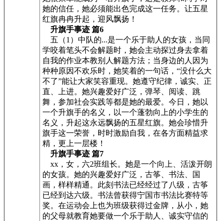
她的信任，她必须能出色完成这一任务。让五星
红旗冉冉升起，迎风飘扬！
升旗手事迹 篇6
五（1）中队的...是一个乐于助人的女孩，当同
学咬着笔头不会解题时，她会主动探过身去拿着
自我的作业本教别人解题方法；当身边的人因为
种种原因不欢乐时，她笑着的一句话，“没什么大
不了”能让大家笑容重现。她遵守纪律，诚实、正
直、上进。她兴趣爱好广泛，弹琴、阅读、跳
舞，参加社会实践等都是她的最爱。今日，她以
一个升旗手的名义，以一个蓬勃向上的小学生的
名义，升起这永远飘扬的五星红旗。她会珍惜升
旗手这一荣誉，时时激励自我，在各方面精益求
精，更上一层楼！
升旗手事迹 篇7
xx，女，六2班组长。她是一个向上、活泼开朗
的女孩。她的兴趣爱好广泛，古筝、书法、国
画，样样精通。此刻书法已经经过了八级，古筝
已经到达六级。书法曾获得宁国市书法比赛特等
奖。在运动会上也为班级获得过金牌，从小，她
的父母就教育她要做一个乐于助人、诚实守信的