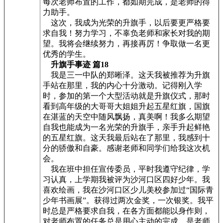
每次老师布置的工作，都如期完成，是老师的得
力助手。
这次，我成为光荣的升旗手，以后要更严格要
求自我！努力学习，不辜负老师和家长对我的期
望。我将会继续努力，再接再厉！争取做一名更
优秀的学生。
升旗手事迹 篇18
我是三一中队的郑晰泽。这天我被推荐为升旗
手站在那里，我的内心十分激动。记得刚入学
时，参加的第一个大型活动就是升旗仪式，那时
看到高年级的大哥哥大姐姐升起五星红旗，国旗
在湛蓝的天空中随风飘扬，真美啊！我多么期望
自我也能成为一名光荣的升旗手，亲手升起鲜艳
的五星红旗。这天我最后站在了那里，我感到十
分的骄傲和自豪。感谢老师和同学们给我这次机
会。
我在班中担任宣传委员，平时我遵守纪律，学
习认真，上学期我被评为沙河口区四好少年。我
喜欢绘画，我在沙河口区少儿美校参加过“国际青
少年书画展”。获得过两次金奖，一次银奖。我平
时总是严格要求自我，在各方面都能以身作则，
对老师布置的任务总是用心主动的完成，是老师