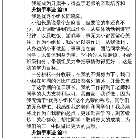
我能成为升旗手，得益于老师的辛勤培养和
升旗手事迹 篇20
我是优秀小组长陈晓阳。
小组长虽说是个芝麻官，但要管的事还真不
少。从上课听讲到完成作业，从集体活动到遵守
纪律，以及吃饭、游戏等，事无大小都要留心关
注。作为小组长，我处处以身作则，从我做起，
从身边的小事做起，事事走在前，团结同学关心
同学，以集体利益为重。“不给别人添麻烦，不给
班级扣分，带领组员力争把事情做得更好”，这是
我的努力目标。
一分耕耘一分收获，在我的不懈努力下，我们
小组在每周的评比中成绩都名列前茅，并最先当
上了这学期的值日班长。我的工作得到了老师和
同学的大力支持和认可。我自豪，我骄傲，因为
我无愧于“优秀小组长”这个光荣的称号。同学们
的无私帮忙。我感谢我的老师和同学们！我必须
将此作为自我新的起点，更加勤奋学习，刻苦锻
炼，关心群众，帮忙同学！取得更大的成绩，为
我们的三一中队做出更大的贡献。
升旗手事迹 篇21