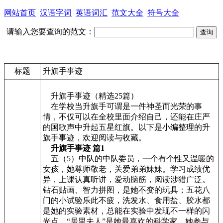
网站首页
汉语字词
英语词汇
范文大全
符号大全
请输入您要查询的范文：
标题
升旗手事迹
升旗手事迹（精选25篇）
在学校当升旗手可谓是一件神圣而光荣的事
情，不仅可以在全校里面介绍自己，还能在庄严
的国歌声中升起五星红旗。以下是小编整理的升
旗手事迹，欢迎阅读与收藏。
升旗手事迹 篇1
五（5）中队的中队委员，一个有个性又温暖的
女孩，她尊师敬老，关爱弟弟妹妹。学习成绩优
异，上课认真听讲，爱动脑筋，阅读涉猎广泛。
钻石贴画、智力拼图，是她不变的玩具；五花八
门的小试验乐此不疲，洗发水、食用盐、胶水都
是她的实验素材，总能在实验中发现不一样的闪
光点，“居里夫人”是她最喜欢的科学家。她参与