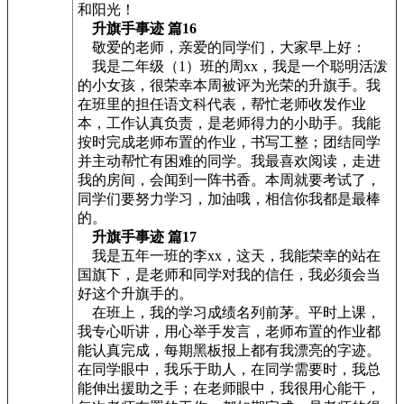
和阳光！
升旗手事迹 篇16
敬爱的老师，亲爱的同学们，大家早上好：
我是二年级（1）班的周xx，我是一个聪明活泼
的小女孩，很荣幸本周被评为光荣的升旗手。我
在班里的担任语文科代表，帮忙老师收发作业
本，工作认真负责，是老师得力的小助手。我能
按时完成老师布置的作业，书写工整；团结同学
并主动帮忙有困难的同学。我最喜欢阅读，走进
我的房间，会闻到一阵书香。本周就要考试了，
同学们要努力学习，加油哦，相信你我都是最棒
的。
升旗手事迹 篇17
我是五年一班的李xx，这天，我能荣幸的站在
国旗下，是老师和同学对我的信任，我必须会当
好这个升旗手的。
在班上，我的学习成绩名列前茅。平时上课，
我专心听讲，用心举手发言，老师布置的作业都
能认真完成，每期黑板报上都有我漂亮的字迹。
在同学眼中，我乐于助人，在同学需要时，我总
能伸出援助之手；在老师眼中，我很用心能干，