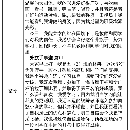
温馨的大团体。我的兴趣爱好很广泛，喜欢画
画，看书，跳舞，弹古筝，唱歌，并且我还是我
们班的运动健将。跑步是我的强项，田径场上经
常能看到我矫健的身姿，因为我期望为班级增添
光彩。
今日，我能荣幸的站在国旗下，是教师和同学
们对我的信任，我必须会当好这个升旗手，努力
学习，回报师长，不辜负教师和同学们对我的期
望。
升旗手事迹 篇11
大家早上好！我是五（2）班的林冉。这次能评
为升旗手，离不开教师的鼓励和同学们的支持。
我是个兴趣广泛，学习优秀，深受同学们喜爱的
女孩。我喜欢跳舞，参加了上海市舞王杯和文广
杯的拉丁舞比赛，并取得了第三名的好成绩。我
范文
什么课都喜欢，我爱学习，因为我明白学习能让
我变的更聪明。我还幸运的被陈教师选入参加奥
数小班的学习。但我并不骄傲，并且我还更看清
了自我身上的优点和缺点，明白自信会令我更神
采飞扬。我也将这份自信送给你，预祝在场的每
一位同学在本周的月考中取得好成绩。