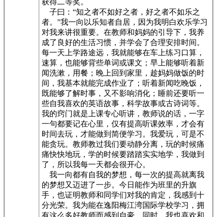
获得二等奖。
子曰：“知之者不如好之者，好之者不如乐之
者。”我一向以乐知者自居，因为我明白欢乐学习
对我来讲很重要。在教师和妈妈的引导下，我养
成了良好的生活习惯，并学会了合理安排时间。
每一天上学路途远，我就能够在车上练习口算，
速算，也能够背些单词或课文；早上能够听着新
闻洗漱，用餐；晚上回到家里，趁妈妈做饭的时
间，我基本就能完成作业了；听着新闻吃晚饭，
既能够了解时事，又不影响消化；睡前还要听一
些自我喜欢的英语故事，科学故事或古诗词等。
我的窍门就是上课专心听讲，教师说的话，一字
一句都要记在心里，仅有提高听课效率，才会有
时间去玩，才能做到简便学习。我爱玩，可是不
能贪玩。教师教过我们要动静分离，玩的时候痛
痛快快地玩，学的时候要踏踏实实地学，我做到
了，所以我每一天都会很开心。
我一向都有自我的梦想，每一次的提高就离我
的梦想又迈进了一步。今日能作为班里的升旗
手，也证明教师和同学们对我的肯定，我感到十
分光荣。我为能在逸阳梅江湾国际学校学习，拥
有这么多好教师而感到自豪，同时，我也喜欢和