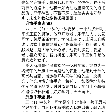
光荣的升旗手，是教师和同学们的信任。在今后
前行的道路上，他将一如既往地坚持优良的道德
品质，严于律己，不骄不躁，踏踏实实走好每一
步，未来的收获终将硕果累累！
升旗手事迹 篇3
xx，五（7）中队的中队委员，一个活泼开朗，
阳光正直的男孩。他尊师敬老，乐于助人，友爱
同学，关爱弟弟妹妹。学习上主动，上课认真听
讲，课堂上总是能看到他高举着手回答问题，幽
默风趣，是大家的开心果。他爱动脑筋，爱思
考，喜欢阅读。智力拼图，乐高，手工制作是他
最喜欢的娱乐。
爱因斯坦是他最喜欢的一位科学家。能成为一
名光荣的升旗手一向是他的梦想，他感到十分的
高兴与自豪。感激教师与同学们给的这一次机
会，他会珍惜升旗手这一荣誉，一如既往地坚持
优良的道德品质，时时激励自我，学习上不骄傲
不退缩取长补短，好好学习，天天向上。
升旗手事迹 篇4
五（1）中队的...同学是个十分懂事、善于思考
的好学生。自2018年秋季转入我校以来，融入班