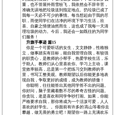
重，也不管屋外雨雪纷飞，我依然会不辞辛苦，
准确无误地把垃圾送到指定地点。扔垃圾已成了
我每一天必不可少的事情。每当想起由于我的尽
职，而使同学们在洁净的环境下学习生活，欣
喜、自豪之情便油然而生，这也成了我每一天清
理垃圾的动力。今后，我还会一如既往的为同学
们服务！
升旗手事迹 篇15
你是一个可爱听话的女生，文文静静，性格独
立，做事踏实有目标，能自我管理自我，有较强
的职责心，是教师的小帮手，热爱学校生活，乐
于助人。教师们从心里喜欢你。学习上主动，课
堂效率较高，总是第一个把练习交到教师的手
里，书写工整美观。教师期望以后你能更多地表
现自我，争取更好的成绩，成为教师的骄傲！
你聪明，往往能答出其他同学答不出的问题。
你好问，脑子里藏着数不尽的希奇古怪的问题。
你贪玩，老是喜欢和同学争吵打闹。如果，你能
严格要求自我，那你将成为一个活泼可爱，人人
喜欢的好学生。。你面前有许多的'高山等着你去
攀越，做无畏的勇士吧！期望你一路上充满欢乐