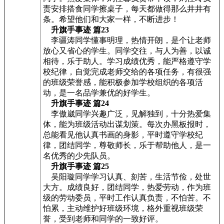
责安排搭食同学擦桌子，每天都做得那么井井有
条。希望他们和大家一样，不断进步！
升旗手事迹 篇23
李疆涛同学懂事明理，热情开朗，是个让老师
放心又省心的学生。同学交往，与人为善，以诚
相待，乐于助人。学习成绩优秀，能严格遵守学
校纪律，自觉完成老师交给的各项任务，有很强
的班级荣誉感，能积极参加学校组织的各项活
动，是一名品学兼优的好学生。
升旗手事迹 篇24
李傲崴同学兴趣广泛，见解独到，十分热爱集
体，能为班级活动出谋划策。每次办黑板报时，
总能看见他认真书画的身影，平时遵守学校纪
律，团结同学，尊敬师长，乐于帮助他人，是一
名优秀的少先队员。
升旗手事迹 篇25
吴阳璇同学学习认真、刻苦，生活节俭，处世
大方。成绩良好，团结同学，热爱劳动，作为班
级的劳动委员，平时工作认真负责，不怕苦。不
怕累，主动维护好班级环境，格外重视班级荣
誉，受到老师和同学的一致好评。