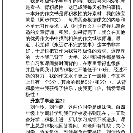
我是积极性小明星牟约特。我最喜大的爱好就
是看书、背积极性，这已成我每天必做的事情。
一本好的作文书是背积极性的好素材，我的法宝
就是《同步作文》。每周我会根据课文的内容和
本单元习作要求，从《同步作文》中选择几篇合
适的文章背诵、积累。如果背完了，就会在其他
的优秀作文书中找到相关的作文继续背诵。最
近，我觉得《永远讲不完的故事》这本书非常
好，于是也把它作为我背积极性的素材。这厚厚
的一大本我已背了一大半。这些积极性都是我在
早自习和课间挤时间背的，在家里背得也很多，
并且每周我计划背积极性不能低于100分。经过不
断的努力，我的作文水平更上了一层楼，作文本
上只有一个5分，其余的都是5分+和5分++。从背
积极性中我获得了快乐，使我更自信。我爱背积
极性！
升旗手事迹 篇22
刘佳玲、刘佳馨。这两位同学是姐妹俩。自四
年级上学期转学到我们学校读书到现在，一直勤
奋好学，积极上进，所以学习成绩不断进步。课
堂上总是积极地回答提问。对老师有礼貌，关心
同学。热爱集体，刘佳馨负责带早读，刘佳玲负