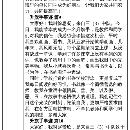
班里的每位同学成为好朋友，让我们大家共同努
力，共同提高吧！
升旗手事迹 篇9
大家好！我叫徐思凝，来自三（3）中队。今
日，我能荣幸的成为一名升旗手，是教师和同学
们对我的信任，我必须会珍惜这次机会。平时，
我喜欢画画、看书。我从五岁开始就学画画，几
年来，我风雨无阻，每个星期坚持去上课，从没
有缺过一堂课，学到了许多课堂上没有学到的知
识，也教会了我用手中的画笔，画出我眼中的完
美事物。我从小就喜欢看书，常常与书为友，以
书为伴，在书的海洋中遨游。
同时，学校打造的书香学校理念，更是养成了
我每日阅读的好习惯。书就像一个循循善诱的教
师，教我在童话中领悟真、善、美，以及假、
恶、丑，在故事中感悟做人的道理。我会记住今
日这个光荣的时刻，鞭策自我，更加严格要求自
我，在各方面精益求精，不辜负教师和同学们对
我的期望。多谢大家！
升旗手事迹 篇10
大家好，我叫赵赟欣，是来自三（3）中队这个