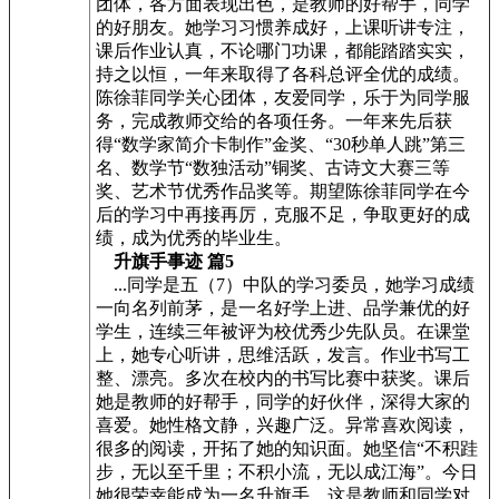
团体，各方面表现出色，是教师的好帮手，同学
的好朋友。她学习习惯养成好，上课听讲专注，
课后作业认真，不论哪门功课，都能踏踏实实，
持之以恒，一年来取得了各科总评全优的成绩。
陈徐菲同学关心团体，友爱同学，乐于为同学服
务，完成教师交给的各项任务。一年来先后获
得“数学家简介卡制作”金奖、“30秒单人跳”第三
名、数学节“数独活动”铜奖、古诗文大赛三等
奖、艺术节优秀作品奖等。期望陈徐菲同学在今
后的学习中再接再厉，克服不足，争取更好的成
绩，成为优秀的毕业生。
升旗手事迹 篇5
...同学是五（7）中队的学习委员，她学习成绩
一向名列前茅，是一名好学上进、品学兼优的好
学生，连续三年被评为校优秀少先队员。在课堂
上，她专心听讲，思维活跃，发言。作业书写工
整、漂亮。多次在校内的书写比赛中获奖。课后
她是教师的好帮手，同学的好伙伴，深得大家的
喜爱。她性格文静，兴趣广泛。异常喜欢阅读，
很多的阅读，开拓了她的知识面。她坚信“不积跬
步，无以至千里；不积小流，无以成江海”。今日
她很荣幸能成为一名升旗手，这是教师和同学对