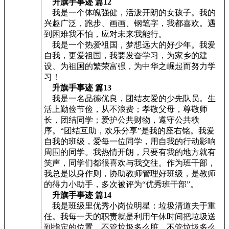
升旗手事迹 篇12
我是一个体魄强健，活泼开朗的女孩子。我的
兴趣广泛，跑步、画画、钢笔字，我都喜欢。遇
到困难我不怕，应对未来我能行。
我是一个热爱祖国，梦想远大的好少年。我爱
自我，更爱祖国，我要发奋学习，为家乡的建
设、为祖国的繁荣富强，为中华之崛起而努力学
习！
升旗手事迹 篇13
我是一名品德优良，团结友爱的少先队员。生
活上勤俭节俭，从不浪费；孝敬父母，尊敬师
长，团结同学；爱护公共财物，遵守公共秩
序。“团结互助，欢乐分享”是我的座右铭。我爱
自我的班级，爱每一位同学，用自我的行动影响
周围的同学。我热情开朗，只要有我的地方就有
笑声，同学们都很喜欢与我交往。作为班干部，
我总是以身作则，协助教师管理好班级，是教师
的得力小助手，多次被评为“优秀班干部”。
升旗手事迹 篇14
我是班级里优秀小岗位明星：垃圾清道夫于重
任。我每一天的职责就是利用午休时间把垃圾送
到指定的位置。不管垃圾多么脏，不管垃圾多么