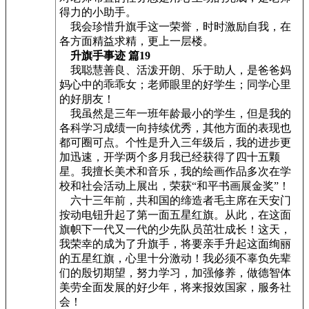
得力的小助手。
我会珍惜升旗手这一荣誉，时时激励自我，在
各方面精益求精，更上一层楼。
升旗手事迹 篇19
我聪慧善良、活泼开朗、乐于助人，是爸爸妈
妈心中的乖乖女；老师眼里的好学生；同学心里
的好朋友！
我虽然是三年一班年龄最小的学生，但是我的
各科学习成绩一向持续优秀，其他方面的表现也
都可圈可点。个性是升入三年级后，我的进步更
加迅速，开学两个多月我已经获得了四十五颗
星。我擅长美术和音乐，我的绘画作品多次在学
校和社会活动上展出，荣获“和平书画展金奖”！
六十三年前，共和国的缔造者毛主席在天安门
按动电钮升起了第一面五星红旗。从此，在这面
旗帜下一代又一代的少先队员茁壮成长！这天，
我荣幸的成为了升旗手，将要亲手升起这面绚丽
的五星红旗，心里十分激动！我必须不辜负先辈
们的殷切期望，努力学习，加强修养，做德智体
美劳全面发展的好少年，将来报效国家，服务社
会！