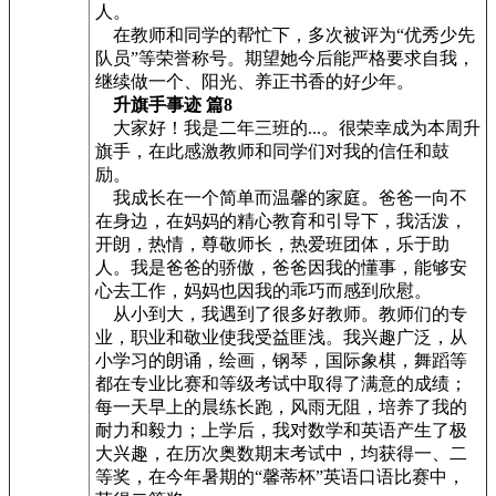
人。
在教师和同学的帮忙下，多次被评为“优秀少先
队员”等荣誉称号。期望她今后能严格要求自我，
继续做一个、阳光、养正书香的好少年。
升旗手事迹 篇8
大家好！我是二年三班的...。很荣幸成为本周升
旗手，在此感激教师和同学们对我的信任和鼓
励。
我成长在一个简单而温馨的家庭。爸爸一向不
在身边，在妈妈的精心教育和引导下，我活泼，
开朗，热情，尊敬师长，热爱班团体，乐于助
人。我是爸爸的骄傲，爸爸因我的懂事，能够安
心去工作，妈妈也因我的乖巧而感到欣慰。
从小到大，我遇到了很多好教师。教师们的专
业，职业和敬业使我受益匪浅。我兴趣广泛，从
小学习的朗诵，绘画，钢琴，国际象棋，舞蹈等
都在专业比赛和等级考试中取得了满意的成绩；
每一天早上的晨练长跑，风雨无阻，培养了我的
耐力和毅力；上学后，我对数学和英语产生了极
大兴趣，在历次奥数期末考试中，均获得一、二
等奖，在今年暑期的“馨蒂杯”英语口语比赛中，