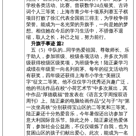
学校各类活动、比赛。曾获数学24点银奖、古诗
词个人三等奖；上海市青少年十项系列赛五子棋
项目打败了徐汇代表全国前三得主，为学校争得
荣誉。能成为一名光荣的升旗手，一向是她的梦
想。相信她在今后的学习生活中，不骄傲不退
缩，取人之长，补己之短，努力前行。
升旗手事迹 篇2
五（5）中队的...同学热爱祖国、尊敬师长、乐
于助人，参加班级、校级各项活动，并多次为班
级获得校级区级奖项，为班级争光！陆正豪学习
成绩在年级里一向名列前茅。每年的征文活动均
有获奖，四年级还获得上海市小学生“美丽汉
字”征文二等奖。他不仅仅学习优秀还兴趣广泛，
他的书法作品在校“小荷艺术节”中多次展出，其
中作品“厚德载福”曾发表在《语言文字周报双语
周刊》上。陆正豪的电脑绘画作品“父与子”与“第
一次坐高铁”分别获得宝山区的二等奖和三等奖。
陆正豪还十分热爱音乐，今年暑假还出访参加了
意大利国际音乐节。除此之外，陆正豪还热爱体
育，参加社会公益跑，不仅仅锻炼了自我，也为
贫困山区的孩子们献出爱心。此次，能成为一名