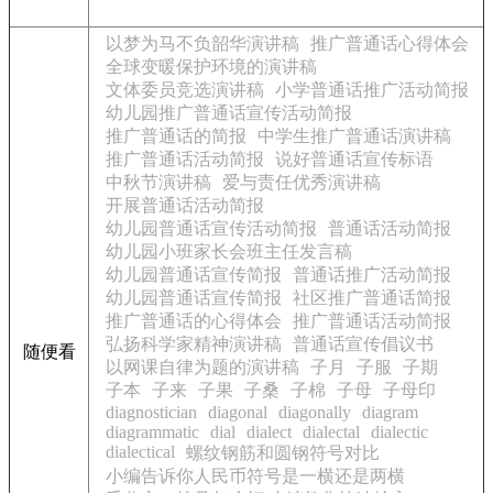
以梦为马不负韶华演讲稿
推广普通话心得体会
全球变暖保护环境的演讲稿
文体委员竞选演讲稿
小学普通话推广活动简报
幼儿园推广普通话宣传活动简报
推广普通话的简报
中学生推广普通话演讲稿
推广普通话活动简报
说好普通话宣传标语
中秋节演讲稿
爱与责任优秀演讲稿
开展普通话活动简报
幼儿园普通话宣传活动简报
普通话活动简报
幼儿园小班家长会班主任发言稿
幼儿园普通话宣传简报
普通话推广活动简报
幼儿园普通话宣传简报
社区推广普通话简报
推广普通话的心得体会
推广普通话活动简报
弘扬科学家精神演讲稿
普通话宣传倡议书
随便看
以网课自律为题的演讲稿
子月
子服
子期
子本
子来
子果
子桑
子棉
子母
子母印
diagnostician
diagonal
diagonally
diagram
diagrammatic
dial
dialect
dialectal
dialectic
dialectical
螺纹钢筋和圆钢符号对比
小编告诉你人民币符号是一横还是两横