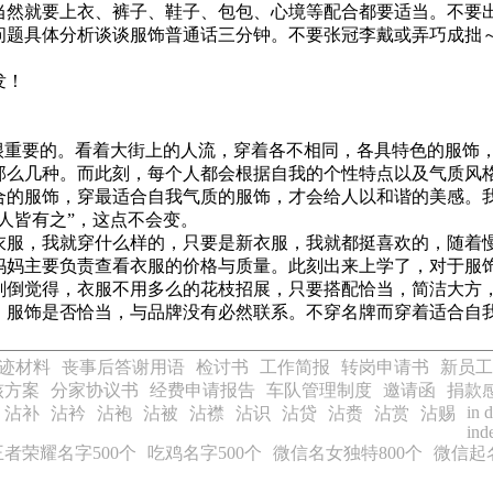
当然就要上衣、裤子、鞋子、包包、心境等配合都要适当。不要
问题具体分析谈谈服饰普通话三分钟。不要张冠李戴或弄巧成拙
发！
很重要的。看着大街上的人流，穿着各不相同，各具特色的服饰
那么几种。而此刻，每个人都会根据自我的个性特点以及气质风
合的服饰，穿最适合自我气质的服饰，才会给人以和谐的美感。
人皆有之”，这点不会变。
服，我就穿什么样的，只要是新衣服，我就都挺喜欢的，随着
妈妈主要负责查看衣服的价格与质量。此刻出来上学了，对于服
刻倒觉得，衣服不用多么的花枝招展，只要搭配恰当，简洁大方
，服饰是否恰当，与品牌没有必然联系。不穿名牌而穿着适合自
迹材料
丧事后答谢用语
检讨书
工作简报
转岗申请书
新员工
核方案
分家协议书
经费申请报告
车队管理制度
邀请函
捐款
in 
沾补
沾衿
沾袍
沾被
沾襟
沾识
沾贷
沾赉
沾赏
沾赐
ind
王者荣耀名字500个
吃鸡名字500个
微信名女独特800个
微信起