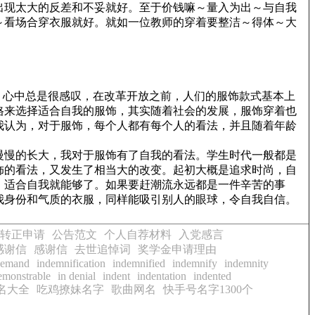
出现太大的反差和不妥就好。至于价钱嘛～量入为出～与自我
～看场合穿衣服就好。就如一位教师的穿着要整洁～得体～大
，心中总是很感叹，在改革开放之前，人们的服饰款式基本上
格来选择适合自我的服饰，其实随着社会的发展，服饰穿着也
我认为，对于服饰，每个人都有每个人的看法，并且随着年龄
慢慢的长大，我对于服饰有了自我的看法。学生时代一般都是
饰的看法，又发生了相当大的改变。起初大概是追求时尚，自
，适合自我就能够了。如果要赶潮流永远都是一件辛苦的事
我身份和气质的衣服，同样能吸引别人的眼球，令自我自信。
转正申请
公告范文
个人自荐材料
入党感言
感谢信
感谢信
去世追悼词
奖学金申请理由
demand
indemnification
indemnified
indemnify
indemnity
emonstrable
in denial
indent
indentation
indented
名大全
吃鸡撩妹名字
歌曲网名
快手号名字1300个