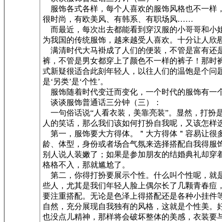
服饰各式各样，每个人喜欢的服饰风格也不一样，
很时尚，有欧美风、有韩系、有职场风……
而最近，每次出去都能看到穿汉服的小哥哥和小姐
为我国的传统服饰，越来越受人喜欢。十分让人欣
满清时代大马褂成了人们的便装，不管是富有还是
裤，不管是男女都穿上了颜色不一样的裤子！那时
式新疑很适合此刻年轻人，以往人们的温饱是个问
是‘另类’是‘个性’。
服饰随着时代变迁而变化，一个时代的服饰有一个
谈谈服饰普通话三分钟（三）：
一句俗话说“人看衣装，美靠亮装”。显然，打扮
人的笑话，那么我们该如何打扮自我呢，又该怎样
第一，服饰要大方得体。＂大方得体＂容易让很多
龄、体型，身份或者场合气氛来选择搭配自我得服
别人说人装嫩了；如果是参加朋友的结婚典礼却穿
格格不入，那就尴尬了。
第二，你得打扮要展示个性。什么叫个性呢，就是
些人，尤其是我们年轻人脸上偶尔长了几颗青春痘
要注重搭配。无论是色泽上得搭配还是各种小挂件
自然，充分展现自我独有的风格，这就是个性美。
也没点儿精神，那样将会破坏整体的美感，衣装要