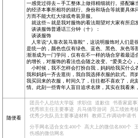
一感觉过得去～手工整体上做得精细就行。搭配嘛
的经济本事所相符的就行。身份和场合等就要具体
方而不能大红大绿或奇装异服。
就这些～就是我对服饰的看法期望对大家有所启
谈谈服饰普通话三分钟（十）：
谈谈服饰
人常说“人靠衣装马靠鞍”，这说明服饰对人们是
是统一的，颜色也仅有绿色、蓝色、黑色、灰色等
渐渐成为一门学问，仅有在不一样的场合穿着最适
的增长，对服饰的看法也会随之改变。“爱美之心，
小时候，我不怎样会打扮自我，妈妈给我买什么衣
我和妈妈一齐去逛街，我自我选择衣服的款式。而
我买回来的衣服，时间久了，往往都不喜欢了，此
情。此刻一些青年人盲目追求名牌，其实在我看来
团员个人总结大学版
求职信
道歉信
书香家庭事
优秀班主任主要事迹
兵马俑导游词
员工绩效考
优秀少先队员主要事迹材料
教师工作调动申请书
随便看
分手网名适合女生400个
高大上的微信名800个
伤感的微信网名