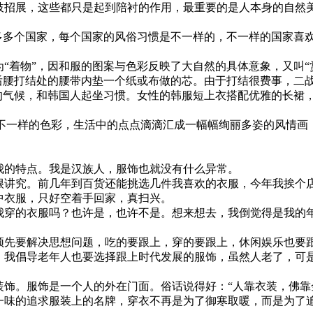
招展，这些都只是起到陪衬的作用，最重要的是人本身的自然
多多个国家，每个国家的风俗习惯是不一样的，不一样的国家喜
“着物”，因和服的图案与色彩反映了大自然的具体意象，又叫“
后腰打结处的腰带内垫一个纸或布做的芯。由于打结很费事，二战后
的气候，和韩国人起坐习惯。女性的韩服短上衣搭配优雅的长裙
不一样的色彩，生活中的点点滴滴汇成一幅幅绚丽多姿的风情画
的特点。我是汉族人，服饰也就没有什么异常。
讲究。前几年到百货还能挑选几件我喜欢的衣服，今年我挨个
中衣服，只好空着手回家，真扫兴。
穿的衣服吗？也许是，也许不是。想来想去，我倒觉得是我的
先要解决思想问题，吃的要跟上，穿的要跟上，休闲娱乐也要
，我倡导老年人也要选择跟上时代发展的服饰，虽然人老了，可
饰。服饰是一个人的外在门面。俗话说得好：“人靠衣装，佛靠
味的追求服装上的名牌，穿衣不再是为了御寒取暖，而是为了