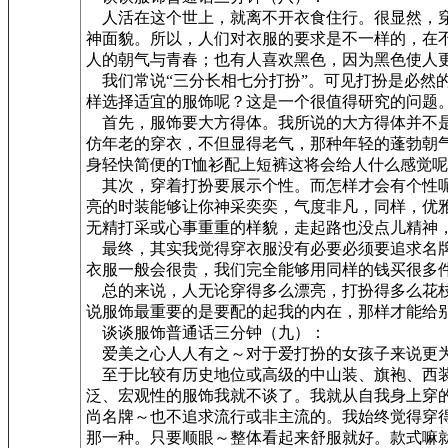
人活在这个世上，就离不开衣食住行。很显然，穿
神面貌。所以，人们对衣服的要求是不一样的，在
人的朝气与青春；也有人喜欢黑色，因为黑色使人
我们常说“三分长相七分打扮”。可见打扮是必然
样选择适宜的服饰呢？这是一个很值得研究的问题
首先，服饰要大方得体。我所说的大方得体并不是
仿年老的穿衣，不但显得老气，那种年轻的蓬勃朝
身轻快简便的T恤衫配上短裤这将会给人什么感觉
其次，穿着打扮要展示个性。而怎样才会有个性呢
亮的时装能够让你神采奕奕，气度非凡，同样，优
无精打采或心事重重的样貌，走起路也没点儿精神
最终，其实我觉得穿衣服没有必要必须要追求名牌
衣服一般会很贵，我们完全能够用同样的钱买很多
总的来说，人无论穿得多么漂亮，打扮得多么花枝
说服饰最重要的是要配的起我的内在，那样才能给
谈谈服饰普通话三分钟（九）：
爱美之心人人有之～对于爱打扮的女孩子来说更为
至于比较有历史地位或高级的中山装、旗袍、西装
泛、宏观性的服饰我就不谈了。我就从自我身上穿
尚名牌～也不追求流行或非主流的。我始终觉得穿
那一种。只要顺眼～整体看起来舒服就好。款式嘛