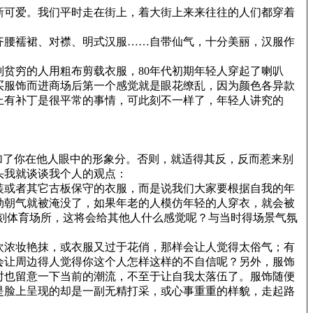
新可爱。我们平时走在街上，着大街上来来往往的人们都穿着
齐腰襦裙、对襟、明式汉服……自带仙气，十分美丽，汉服作
贫穷的人用粗布剪载衣服，80年代初期年轻人穿起了喇叭
买服饰而进商场后第一个感觉就是眼花缭乱，因为颜色各异款
上有补丁是很平常的事情，可此刻不一样了，年轻人讲究的
加了你在他人眼中的形象分。否则，就适得其反，反而惹来别
头我就谈谈我个人的观点：
装或者其它古板保守的衣服，而是说我们大家要根据自我的年
勃朝气就被淹没了，如果年老的人模仿年轻的人穿衣，就会被
刻体育场所，这将会给其他人什么感觉呢？与当时得场景气氛
欢浓妆艳抹，或衣服又过于花俏，那样会让人觉得太俗气；有
会让周边得人觉得你这个人怎样这样的不自信呢？另外，服饰
时也留意一下当前的潮流，不至于让自我太落伍了。服饰随便
是脸上呈现的却是一副无精打采，或心事重重的样貌，走起路