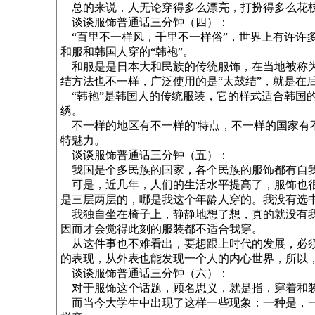
总的来说，人无论穿得多么漂亮，打扮得多么花枝
谈谈服饰普通话三分钟（四）：
“百里不一样风，千里不一样俗”，世界上有许许
和服和韩国人穿的“韩袍”。
和服是是日本大和民族的传统服饰，在当地被称为
结方法也不一样，广泛使用的是“太鼓结”，就是在
“韩袍”是韩国人的传统服装，它的样式适合韩国
绣。
不一样的地区有不一样的'特点，不一样的国家有
特魅力。
谈谈服饰普通话三分钟（五）：
我国是个多民族的国家，各个民族的服饰都有自我
可是，近几年，人们的生活水平提高了，服饰也很
是三层两层的，哪是我这个年龄人穿的。我没有选
我独自坐在椅子上，静静地想了想，真的就没有我
因而才会觉得此刻的服装都不适合我穿。
从这件事也不难看出，要想跟上时代的发展，必须
的表现，从外表也能发现一个人的内心世界，所以
谈谈服饰普通话三分钟（六）：
对于服饰这个话题，顾名思义，就是指，穿着和装
而当今大学生中出现了这样一些现象：一种是，一