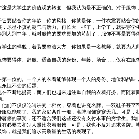
这是大学生的价值观的转变，但我认为是不正确的。对于服饰
它要贴合你的年龄，你的风格。你就是你，一件衣裳要贴合你
装，尽显小孩的朝气与活力。再长大一些了，上学了，就要穿学
等到人到中年，就对服饰的要求更加的苛刻了，服饰不再是要得
学生的样貌，着装要整洁大方。你如果是一名教师，就要为人
饰要得体、舒服、适合自我的身份、年龄、场合……仅有在服
第一位的。一个人的衣着能够体现一个人的身份、地位和品味
性永恒不变的话题。
在不断地提高，而人们也越来越注重自我的衣着打扮。而随着
物。
他们不仅仅吃喝讲究上档次，穿着也讲究名牌。一双鞋子甚至
舒服就能够了。我的家庭条件一般，名牌服饰寥寥无几。可是，
种奢侈的享受，还不适合我们这些还没有支付本事的穷学生。我
没有必要去和别人攀比衣着服饰。可是，我也不反对追求名牌。
服饰，就是我们追求高质量的生活的表现了。