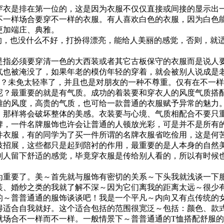
衣是排在第一位的，这是因为衣服不仅仅直接或间接的显示出
不一样场合要穿不一样的衣服。有人喜欢白色的衣服，因为白色
更加端庄、典雅。
的，也没什么不好，打扮得漂亮，能给人美丽的感觉，否则，就
。
指必须要穿清一色的大西装或者其它古板保守的衣服而是说人
气也被淹没了，如果年老的模仿年轻的穿着，就会被别人说成是
呢？未免太轻率了，并且也是对朋友的一种不尊重。仅有在不一
？最重要的就是有气质。成功的着装要和穿衣人的风度气质搭
雅的风度，高贵的气质，也可给一款普通的衣服赋予异常的魅力
，那样将会破坏整体的美感。衣装要与心境、气质相配合不要只
，一件名牌服饰也许会让普通的人顿放光彩，可是并不是所有
件衣服，有的同学为了买一件所谓的名牌衣服省吃俭用，这是何
招展，这些都只是起到陪衬的作用，最重要的是人本身的自然
别人留下舒适的感觉，毕竟穿衣服是传给别人看的，所以有时候
重要了。美～首先就与服饰有密切的关系～下头我就浅谈一下
、婚纱之类的我就了解不深～因为它们离我的距离太远～很少
的～普普通通的服饰谈谈吧！我是一个平凡～内向又有点传统的
得适合自我就好。这个适合包括的范围很宽泛～包括：颜色、款
就场合不一样而不一样。一般情景下～普普通通的T恤搭配舒服