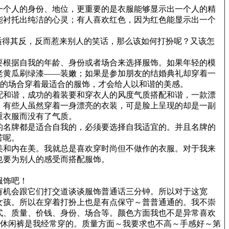
一个人的身份、地位，更重要的是衣服能够显示出一个人的精
能衬托出纯洁的心灵；有人喜欢红色，因为红色能显示出一个
适得其反，反而惹来别人的笑话，那么该如何打扮呢？又该怎
要根据自我的年龄、身份或者场合来选择服饰。如果年轻的模
老黄瓜刷绿漆——装嫩；如果是参加朋友的结婚典礼却穿着一
样的场合穿着最适合的服饰，才会给人以和谐的美感。
配和谐，成功的着装要和穿衣人的风度气质搭配和谐，一款漂
。有些人虽然穿着一身漂亮的衣装，可是脸上呈现的却是一副
重衣服而没有了气质。
的名牌都是适合自我的，必须要选择自我适宜的。并且名牌的
苦呢。
美和内在美。我就总是喜欢穿时尚但不做作的衣服。对于我来
也要为别人的感受而搭配服饰。
服饰吧！
有机会跟它们打交道谈谈服饰普通话三分钟。所以对于这宽
女孩。所以在穿着打扮上也是有点保守～普普通通的。我不崇
式、质量、价钱、身份、场合等。颜色方面我也不是异常喜欢
的休闲裤是我经常穿的。质量方面～我要求也不高～手感好～第