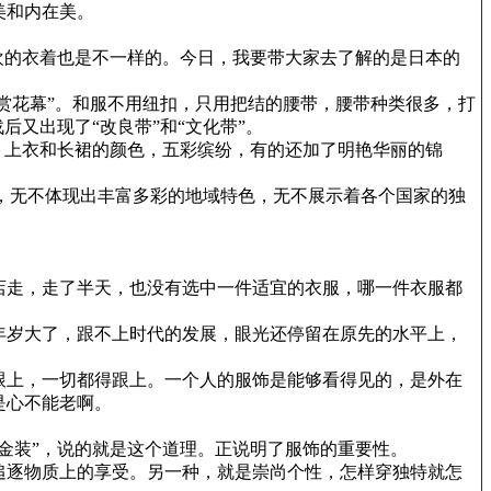
美和内在美。
欢的衣着也是不一样的。今日，我要带大家去了解的是日本的
赏花幕”。和服不用纽扣，只用把结的腰带，腰带种类很多，打
又出现了“改良带”和“文化带”。
，上衣和长裙的颜色，五彩缤纷，有的还加了明艳华丽的锦
，无不体现出丰富多彩的地域特色，无不展示着各个国家的独
店走，走了半天，也没有选中一件适宜的衣服，哪一件衣服都
年岁大了，跟不上时代的发展，眼光还停留在原先的水平上，
跟上，一切都得跟上。一个人的服饰是能够看得见的，是外在
是心不能老啊。
金装”，说的就是这个道理。正说明了服饰的重要性。
追逐物质上的享受。另一种，就是崇尚个性，怎样穿独特就怎