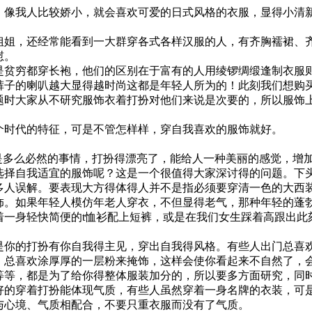
像我人比较娇小，就会喜欢可爱的日式风格的衣服，显得小清
姐，还经常能看到一大群穿各式各样汉服的人，有齐胸襦裙、
慰。
贫穷都穿长袍，他们的区别在于富有的人用绫锣绸缎逢制衣服则
裤子的喇叭越大显得越时尚这都是年轻人所为的！此刻我们想购
题时大家从不研究服饰衣着打扮对他们来说是次要的，所以服饰
时代的特征，可是不管怎样样，穿自我喜欢的服饰就好。
是多么必然的事情，打扮得漂亮了，能给人一种美丽的感觉，增
选择自我适宜的服饰呢？这是一个很值得大家深讨得的问题。下
人误解。要表现大方得体得人并不是指必须要穿清一色的大西
饰。如果年轻人模仿年老人穿衣，不但显得老气，那种年轻的蓬
着一身轻快简便的t恤衫配上短裤，或是在我们女生踩着高跟出此
你的打扮有你自我得主见，穿出自我得风格。有些人出门总喜
，总喜欢涂厚厚的一层粉来掩饰，这样会使你看起来不自然了，
等等，都是为了给你得整体服装加分的，所以要多方面研究，同
好的穿着打扮能体现气质，有些人虽然穿着一身名牌的衣装，可
与心境、气质相配合，不要只重衣服而没有了气质。