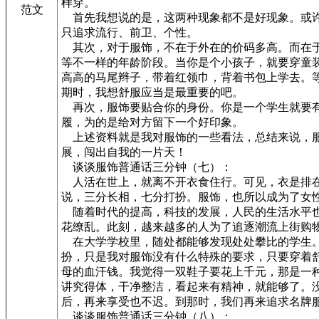
样穿。
范文
首先我想说的是，这两种现象都不是好现象。或许
只追求流行、前卫、个性。
其次，对于服饰，不在于外在的价码多高。而在于
等不一样的年龄阶段。当你是个小孩子，就要穿童
高高的马尾辫子，带着红领巾，背着书包上学去。
期时，我想舒服应当是最重要的吧。
再次，服饰要贴合你的身份。你是一个学生就要有
履，为的是给对方留下一个好印象。
上述资料就是我对服饰的一些看法，总结来说，服
展，闯出自我的一片天！
谈谈服饰普通话三分钟（七）：
人活在世上，就离不开衣食住行。可见，衣是排在
说，三分长相，七分打扮。服饰，也所以成为了女
随着时代的提高，科技的发展，人民的生活水平也
花缭乱。此刻，越来越多的人为了追逐潮流上街购
在大学学校里，随处都能够发现处处攀比的学生。
扮，只是我对服饰没有什么特殊的要求，只要穿着
母的血汗钱。我觉得一双鞋子要花上千元，那是一
讲究得体，干净整洁，看起来有精神，就能够了。
后，再来享受也不迟。到那时，我们再来追求名牌
谈谈服饰普通话三分钟（八）：