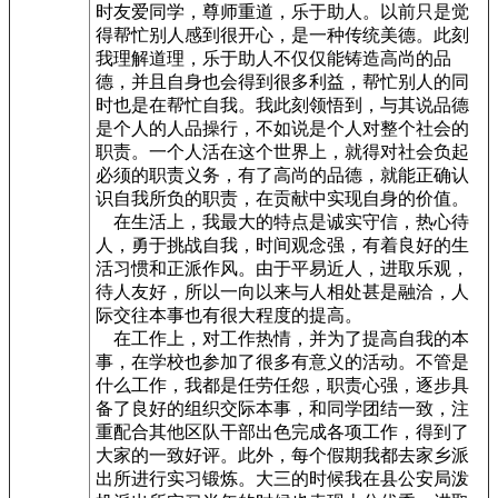
时友爱同学，尊师重道，乐于助人。以前只是觉
得帮忙别人感到很开心，是一种传统美德。此刻
我理解道理，乐于助人不仅仅能铸造高尚的品
德，并且自身也会得到很多利益，帮忙别人的同
时也是在帮忙自我。我此刻领悟到，与其说品德
是个人的人品操行，不如说是个人对整个社会的
职责。一个人活在这个世界上，就得对社会负起
必须的职责义务，有了高尚的品德，就能正确认
识自我所负的职责，在贡献中实现自身的价值。
在生活上，我最大的特点是诚实守信，热心待
人，勇于挑战自我，时间观念强，有着良好的生
活习惯和正派作风。由于平易近人，进取乐观，
待人友好，所以一向以来与人相处甚是融洽，人
际交往本事也有很大程度的提高。
在工作上，对工作热情，并为了提高自我的本
事，在学校也参加了很多有意义的活动。不管是
什么工作，我都是任劳任怨，职责心强，逐步具
备了良好的组织交际本事，和同学团结一致，注
重配合其他区队干部出色完成各项工作，得到了
大家的一致好评。此外，每个假期我都去家乡派
出所进行实习锻炼。大三的时候我在县公安局泼