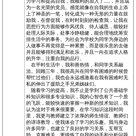
力学习和提高自我，我顺利的加入了.....，并且成
为一名光荣的党员。感觉就像在自我的生命上添
上了神圣的一笔，转化成为一种无形的力量在鼓
励我，在督促我，在时时刻刻的检查我，让我在
思想行为方面能够作风优良、待人诚恳，能较好
处理人际关际，处事冷静稳健，能合理地统筹安
排生活中的事务。为社会为学校为同学为身边的
人做事不再觉得是一种累赘，而是很乐意的去做
并且能够得到满足和欢乐，并且一向在追求人格
的升华，注重自我的品行。
在平时生活中，我和善热情，和同学关系融
洽。回顾三年，我很高兴在同学有困难的时候曾
帮忙过他们，我也会永远感激着在我有困难时无
私的伸出了援助之手兄弟姊妹们。
随着学习的提高，我不止是学到了公共基础学
科知识和很多专业知识，我的心智也有了一个质
的飞跃，能较快速的掌握一种新的技术知识，我
认为这对于将来很重要。在学习知识这段时间
里，我更与教师建立了浓厚的师生情谊。教师们
的谆谆教导，使我体会了学习的乐趣。我与身边
许多同学，也建立了良好的学习关系，互帮互
助，克服难关，更锻炼了自我的动手和分析问题