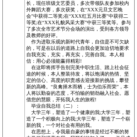
长，现任班级文艺委员，多次带领队友参加校内
外舞蹈大赛，多次获奖，在“XXX元旦文艺晚
会”中获得二等奖;在“XXX红五月比赛”中获得二
等奖;在“XXX礼貌风采大赛”中获三等奖等。参与
了多次全市艺术节分会场的演出，受到各方领导
及教师的好评。
作为进取乐观的新时代青年，自信是不可欠缺
的，可是在以后的道路上自我会更加迫切地要求
自我充实，充实，再充实，完善自我。本人相
信：用心必须能赢得精彩!
在这即将挥手告别完美中职生活、踏上社会征
途的时候，本人整装待发，将以饱满的热情、坚
定的信心、高度的职责感去迎接新的挑战，攀登
新的高峰。“良禽择木而栖，士为伯乐而荣”，本
人将以勤奋的态度，不怕输的韧劲融入社会。愿
借您的慧眼，开拓我人生的旅程!
毕业自我总结（二）：
大学三年，塑造了一个健康的我;大学三年，塑
造了一个积极向上的我;大学三年，塑造了一个崭
新的我，一个对社会有用的我。
在思想上，令我最自豪的事情是经过不断的努