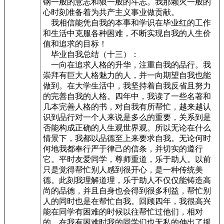
钢一般的意志和狼一般的斗志。我那颗火一般的
心时刻准备着为共产主义事业做贡献。
我相信能凭自我的本事和学识在毕业红的工作
和生活中克服各种困难，不断实现自我的人生价
值和追求的目标！
毕业自我总结（十三）：
一向在追求人格的升华，注重自我的品行。我
崇拜有巨大人格魅力的人，并一向期望自我也能
做到。在大学生活中，我坚持着自我反省且努力
的完善自我的人格。四年中，我读了一些名著和
几本完善人格的书，对自我有所帮忙，越来越认
识到品行对一个人来说是多么的重要，关系到是
否能构成正确的人生观世界观。所以无论在什么
情景下，我都以品德至上来要求自我。无论何时
何地我都奉行严于律己的信条，并切实的遵行
它。平时友爱同学，尊师重道，乐于助人。以前
只是觉得帮忙别人感到很开心，是一种传统美
德。此刻我理解道理，乐于助人不仅仅能铸造高
尚的品德，并且自身也会得到很多利益，帮忙别
人的同时也是在帮忙自我。回顾四年，我很高兴
能在同学有困难的时候以往帮忙过他们，相对
的，在我有困难时我的同学们也无私的伸出了援