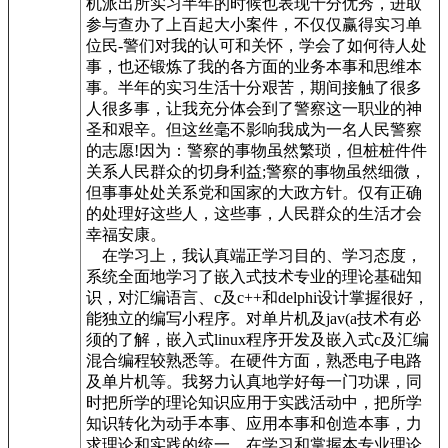
机派出所实习半年的时候也表现十分优秀，进取
参与查办了上百起大小案件，不仅仅赢得实习单
位民-警们对我的认可和关怀，学会了如何待人处
事，也还锻炼了我的各方面的业务本事和思维本
事。半年的实习生活十分艰苦，期间接触了很多
人很多事，让我充分体会到了警察这一职业的神
圣和艰辛。但这丝毫不影响我成为一名人民警察
的志愿!因为：警察的事物虽然繁琐，但桩桩件件
关系人民群众的切身利益;警察的事物虽然细微，
但事事处处关系党和国家的大政方针。仅有正确
的处理好这些人，这些事，人民群众的生活才会
幸福安康。
在学习上，我认真端正学习目的、学习态度，
系统全面地学习了嵌入式技术专业的理论基础知
识，对汇编语言、c及c++和delphi设计掌握很好，
能独立的编写小程序。对单片机及jav(a技术有必
须的了解，嵌入式linux程序开发及嵌入式c及汇编
混合编程较熟悉等。在硬件方面，熟悉电子电路
及单片机等。我努力认真地学好每一门功课，同
时把所学的理论知识应用于实践活动中，把所学
知识转化为动手本事、应用本事和创造本事，力
求理论和实践的统一。在学习和掌握本专业理论