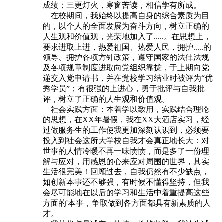
成绩；三更灯火，寒窗苦读，相信学有所成。
在校期间，我始终以提高自身的综合素质为目
的，以个人的全面发展为奋斗方向，树立正确的
人生观和价值观，光荣地加入了.....。在思想上，
要求进取上进，热爱祖国、热爱人民，拥护.....的
领导、拥护各项方针政策，遵守国家的法律法规
及各项规章制度进取向党组织靠拢，于上期向党
递交入党申请书，并在党校学习结业时被评为“优
秀学员”；有很强的上进心，勇于批评与自我批
评，树立了正确的人生观和价值观。
社会实践方面：本着学以致用，实践结合理论
的思想，在XX年暑假，我在XX大酒店实习，经
过做服务生的工作使我更加深刻认识到，必须要
投入到社会这所大学校自我才会真正地长大：对
世事的人情冷暖不再一味愤愤，而是多了一份理
解与应对，用感恩的心来应对周围的世界，其实
生活很完美！回顾过去，自我仍然有不少缺点，
如创新本事还不够强，有时候不懂得坚持，但我
会尽可能地在以后的学习和生活中着重提高这些
方面的'本事，争取做到各方面都具有新素质的人
才。