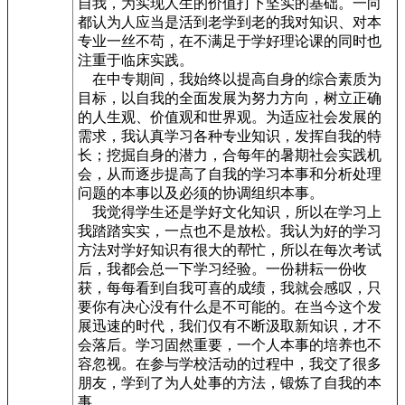
自我，为实现人生的价值打下坚实的基础。一向
都认为人应当是活到老学到老的我对知识、对本
专业一丝不苟，在不满足于学好理论课的同时也
注重于临床实践。
在中专期间，我始终以提高自身的综合素质为
目标，以自我的全面发展为努力方向，树立正确
的人生观、价值观和世界观。为适应社会发展的
需求，我认真学习各种专业知识，发挥自我的特
长；挖掘自身的潜力，合每年的暑期社会实践机
会，从而逐步提高了自我的学习本事和分析处理
问题的本事以及必须的协调组织本事。
我觉得学生还是学好文化知识，所以在学习上
我踏踏实实，一点也不是放松。我认为好的学习
方法对学好知识有很大的帮忙，所以在每次考试
后，我都会总一下学习经验。一份耕耘一份收
获，每每看到自我可喜的成绩，我就会感叹，只
要你有决心没有什么是不可能的。在当今这个发
展迅速的时代，我们仅有不断汲取新知识，才不
会落后。学习固然重要，一个人本事的培养也不
容忽视。在参与学校活动的过程中，我交了很多
朋友，学到了为人处事的方法，锻炼了自我的本
事。