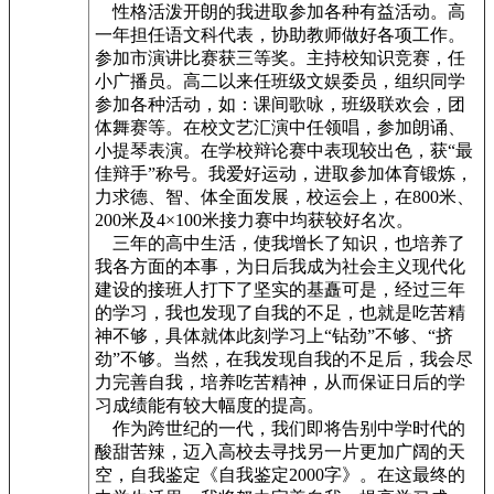
性格活泼开朗的我进取参加各种有益活动。高
一年担任语文科代表，协助教师做好各项工作。
参加市演讲比赛获三等奖。主持校知识竞赛，任
小广播员。高二以来任班级文娱委员，组织同学
参加各种活动，如：课间歌咏，班级联欢会，团
体舞赛等。在校文艺汇演中任领唱，参加朗诵、
小提琴表演。在学校辩论赛中表现较出色，获“最
佳辩手”称号。我爱好运动，进取参加体育锻炼，
力求德、智、体全面发展，校运会上，在800米、
200米及4×100米接力赛中均获较好名次。
三年的高中生活，使我增长了知识，也培养了
我各方面的本事，为日后我成为社会主义现代化
建设的接班人打下了坚实的基矗可是，经过三年
的学习，我也发现了自我的不足，也就是吃苦精
神不够，具体就体此刻学习上“钻劲”不够、“挤
劲”不够。当然，在我发现自我的不足后，我会尽
力完善自我，培养吃苦精神，从而保证日后的学
习成绩能有较大幅度的提高。
作为跨世纪的一代，我们即将告别中学时代的
酸甜苦辣，迈入高校去寻找另一片更加广阔的天
空，自我鉴定《自我鉴定2000字》。在这最终的