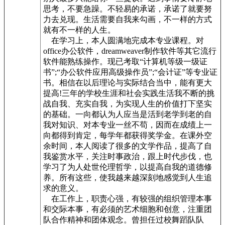
思考，不要急躁。不轻易的承诺，承诺了就要努
力去兑现。生活需要自我来勾画，不一样的方式
就有不一样的人生。
在学习上，本人圆满地完成本专业课程。对
office办公软件，dreamweaver制作软件等其它流行
软件能熟练操作。现已考取“计算机等级一级证
书”;“办公软件应用高级操作员”;“会计证”等专业证
书。相信在以后理论与实际结合当中，能有更大
提高!三年的学校生涯和社会实践生活我不断的挑
战自我、充实自我，为实现人生的价值打下坚实
的基础。一向都认为人应当是活到老学到老的自
我对知识、对本专业一丝不苟，因而在成绩上一
向都得到肯定，每学年都获得奖学金。在课外空
余时间，本人阅读了很多的文学作品，提高了自
我鉴赏水平，关注时事政治，跟上时代步伐，也
学习了为人处世伦理哲学，以提高自我的道德修
养。所有这些，使我越来越深刻地感觉到人生追
求的意义。
在工作上，职责心强，有较强的组织管理本事
和交际本事，有必须的艺术细胞和创意，注重团
队合作精神和团体观念。曾担任过校舞蹈队队