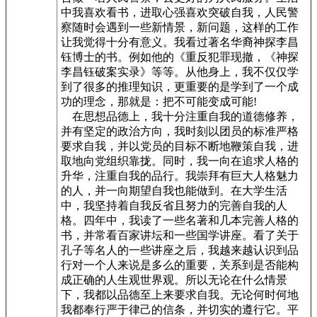
中我喜欢看书，进取心强喜欢突破自我，人民警
察随时会遇到一些新情景，新问题，这样的工作
让我觉得十分有意义。我看过著名华裔神探李昌
钰博士的书。例如他的《重反犯罪现撤，《神探
李昌钰破案实录》等等。从他身上，我不仅仅学
到了很多的推理知识，更重要的是学到了一个成
功的理念，那就是：把不可能变成可能!
在思想品德上，我十分注重自我的道德修养，
并有坚定的政治方向，我时刻以团员的标准严格
要求自我，并以党员的目标不断地鞭策自我，进
取地向党组织靠拢。同时，我一向在追求人格的
升华，注重自我的品行。我崇拜有巨大人格魅力
的人，并一向期望自我也能做到。在大学生活
中，我坚持着自我反省且努力的完善自我的人
格。四年中，我读了一些名著和几本完善人格的
书，并常看百家讲坛和一些国学讲座。看了关于
孔子等名人的一些讲座之后，我越来越认识到品
行对一个人来说是多么的重要，关系到是否能构
成正确的人生观世界观。所以无论在什么情景
下，我都以品德至上来要求自我。无论何时何地
我都奉行严于律己的信条，并切实的遵行它。平