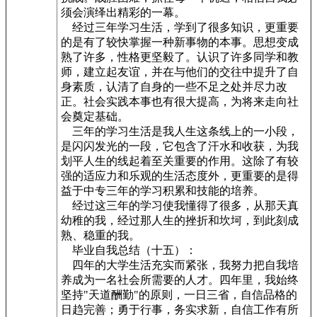
须会演绎出精彩的一幕。
经过三年学习生活，学到了很多知识，更重要
的是有了较快掌握一种新事物的本事。思想变成
熟了许多，性格更坚毅了。认识了许多同学和教
师，建立起友谊，并在与他们的交往中提升了自
身素质，认清了自身的一些不足之处并尽力改
正。社会实践本事也有很大提高，为将来走向社
会奠定基础。
三年的学习生活是我人生这条线上的一小段，
是闪闪发光的一段，它包含了汗水和收获，为我
划平人生的线起着至关重要的作用。这除了有较
强的适应力和乐观的生活态度外，更重要的是得
益于中专三年的学习积累和技能的培养。
经过这三年的学习使我懂得了很多，从那天真
幼稚的我，经过那人生的挫折和坎坷，到此刻成
熟、稳重的我。
毕业自我总结（十五）：
四年的大学生活充实而紧张，我努力把自我培
养成为一名社会所需要的人才。四年里，我始终
坚持"天道酬勤"的原则，一日三省，自信品格的
日趋完善；勇于行事，务实求新，自信工作有所