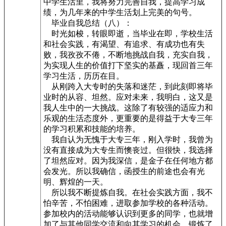
中学生活里，我将努力完善自我，提高学习成
绩，为几年来的中学生活划上完美的句号。
毕业自我总结（八）：
时光如梭，转眼即逝，当毕业在即，学校生活
和社会实践，有渴望、有追求、有成功也有失
败，我孜孜不倦，不断地挑战自我，充实自我，
为实现人生的价值打下坚实的基矗，现回首三年
学习生活，历历在目。
从刚跨入大专时的失落和迷茫，到此刻即将毕
业时的从容、坦然。应对未来，我明白，这又是
我人生中的一大挑战。这除了有较强的适应力和
乐观的生活态度外，更重要的是得益于大专三年
的学习积累和技能的培养。
我自认为无愧于大专三年，刚入学时，我曾为
没有直接成为大专生而懊丧过。但很快，我选择
了坦然应对。因为我深信，是金子在任何地方都
会发光。所以我确信，函授生的前途也会有光
明、辉煌的一天。
所以我不断提炼自我。在社会实践方面，我不
怕辛苦，不怕困难，进取参加学校的各种活动。
参加校内的活动能够认识到更多的同学，也就增
加了与其他同学交流和向其学习的机会，锻炼了