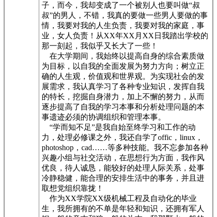
子，而今，我却变成了一个被别人也要叫做“叔
叔”的男人，不错，我真的要做一些男人要做的事
情，我要对我的人生负责，我要对我的家庭，事
业，女人负责！从XX年XX月XX日我踏出学校的
那一刻起，我似乎又长大了一些！
在大学期间，我始终以提高自身的综合素质做
为目标，以自我的全面发展为努力方向；树立正
确的人生观，价值观和世界观。为实现社会的发
展需求，我认真学习了各种专业知识，发挥自我
的特长，挖掘自身潜力，加上不懈的努力，从而
逐步提高了自我的学习本事和分析处理问题的本
事遗迹必须的协调组织和管理本事。
“学而知不足”是我自始至终学习和工作的动
力，处理必修课之外，我还自学了offic，linux，
photoshop，cad……等多种技能。我不忘参加各种
兴趣小组与社交活动，在思想行为方面，我作风
优良，待人诚恳，能较好的处理人际关系，处事
冷静稳健，能合理的安排生活中的事务，并且进
取想党组织靠拢！
作为XX学院XX级机械工程及自动化的毕业
生，我所拥有的不单是年轻和知识，还拥有军人