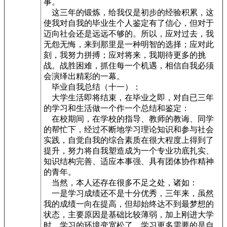
事。
这三年的锻炼，给我仅是初步的经验积累，这
使我对自我的毕业生个人鉴定有了信心，但对于
迈向社会还是远远不够的。所以，应对过去，我
无怨无悔，来到那里是一种明智的选择；应对此
刻，我努力拼搏；应对将来，我期待更多的挑
战。战胜困难，抓住每一个机遇，相信自我必须
会演绎出精彩的一幕。
毕业自我总结（十一）：
大学生活即将结束，在毕业之即，对自已三年
的学习和生活做一个作一个总结和鉴定：
在校期间，在学校的指导、教师的教诲、同学
的帮忙下，经过不断地学习理论知识和参与社会
实践，自觉自我的综合素质在很大程度上得到了
提升，努力将自我塑造成为一个专业功底扎实、
知识结构完善、适应本事强、具有团体协作精神
的青年。
当然，本人还存在很多不足之处，诸如：
一是学习成绩还不是十分优秀，三年来，虽然
我的成绩一向在提高，但却始终达不到最梦想的
状态，主要原因是基础比较薄弱，加上刚进大学
时，学习的环境变宽松了，学习更多需要的是自