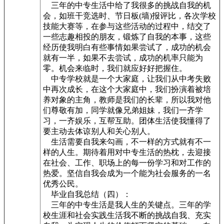
三年的中专生活中给了我很多的挑战自我的机
会，如班干竞选时、节日板(墙)报评比，各次学校
技能大赛等，在参与这些活动的过程中，结交了
一些志趣相投的朋友，锻炼了自我的本事，这些
经历使我明白有些事情如果尝试了，成功的机会
就有一半，如果不去尝试，成功的机率只能为
零。机会来临时，我们就应好好把握住。
中专学校就是一个大家庭，让我们从中考失败
中再次成长，在这个大家庭中，我们扮演着被培
养对象的主角，教师是我们的长辈，所以我对他
们尊敬有加，同学就像兄弟姐妹，我们一齐学
习，一齐娱乐，互帮互助。团体生活使我懂得了
要主动去体谅别人和关心别人。
生活需要自我来勾画，不一样的方式就有不一
样的人生。期待着用对中专生活的热枕，去迎接
在社会、工作、职场上的每一份学习和对工作的
热爱。坚信自我会成为一个能为社会服务的一名
优秀公民。
毕业自我总结（四）：
三年的中专生活是我人生的关键点。三年的学
校生涯和社会实践生活我不断的挑战自我、充实