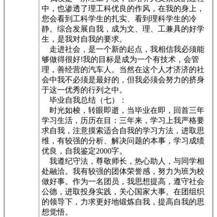
中，也渗透了理工科优良的作风，在我的身上，
您会看到工科学生的扎实、看到理科学生的冷
静。综合发展自我，成为文、理、工兼具的好学
生，是我对自我的要求。
走进社会，是一个新的起点，我相信我必须能
够做得很好!我的目标是成为一个有技术，会管
理，善经营的汽车人。当然在这个人才济济的社
会中我不必须是最好的，但我必须会努力的挤身
于这一优秀的行列之中。
毕业自我总结（七）：
时光如梭，转眼即逝，当毕业在即，回首三年
学习生活，历历在目：三年来，学习上我严格要
求自我，注意摸索适合自我的学习方法，进取思
维，有较强的分析、解决问题的本事，学习成绩
优良，自我鉴定2000字。
我遵纪守法，尊敬师长，热心助人，与同学相
处融洽。我有较强的团体荣誉感，努力为班为校
做好事。作为一名团员，我思想提高，遵守社会
公德，进取投身实践，关心国家大事。在团组织
的领导下，力求更好地锻炼自我，提高自我的思
想觉悟。