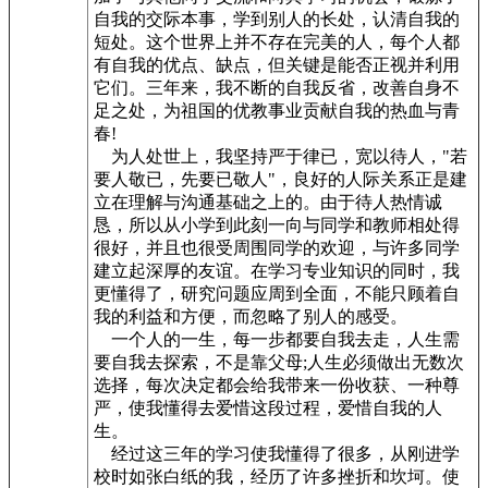
自我的交际本事，学到别人的长处，认清自我的
短处。这个世界上并不存在完美的人，每个人都
有自我的优点、缺点，但关键是能否正视并利用
它们。三年来，我不断的自我反省，改善自身不
足之处，为祖国的优教事业贡献自我的热血与青
春!
为人处世上，我坚持严于律已，宽以待人，"若
要人敬已，先要已敬人"，良好的人际关系正是建
立在理解与沟通基础之上的。由于待人热情诚
恳，所以从小学到此刻一向与同学和教师相处得
很好，并且也很受周围同学的欢迎，与许多同学
建立起深厚的友谊。在学习专业知识的同时，我
更懂得了，研究问题应周到全面，不能只顾着自
我的利益和方便，而忽略了别人的感受。
一个人的一生，每一步都要自我去走，人生需
要自我去探索，不是靠父母;人生必须做出无数次
选择，每次决定都会给我带来一份收获、一种尊
严，使我懂得去爱惜这段过程，爱惜自我的人
生。
经过这三年的学习使我懂得了很多，从刚进学
校时如张白纸的我，经历了许多挫折和坎坷。使