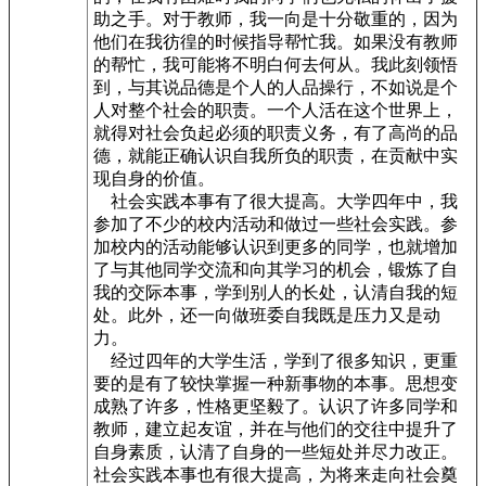
助之手。对于教师，我一向是十分敬重的，因为
他们在我彷徨的时候指导帮忙我。如果没有教师
的帮忙，我可能将不明白何去何从。我此刻领悟
到，与其说品德是个人的人品操行，不如说是个
人对整个社会的职责。一个人活在这个世界上，
就得对社会负起必须的职责义务，有了高尚的品
德，就能正确认识自我所负的职责，在贡献中实
现自身的价值。
社会实践本事有了很大提高。大学四年中，我
参加了不少的校内活动和做过一些社会实践。参
加校内的活动能够认识到更多的同学，也就增加
了与其他同学交流和向其学习的机会，锻炼了自
我的交际本事，学到别人的长处，认清自我的短
处。此外，还一向做班委自我既是压力又是动
力。
经过四年的大学生活，学到了很多知识，更重
要的是有了较快掌握一种新事物的本事。思想变
成熟了许多，性格更坚毅了。认识了许多同学和
教师，建立起友谊，并在与他们的交往中提升了
自身素质，认清了自身的一些短处并尽力改正。
社会实践本事也有很大提高，为将来走向社会奠