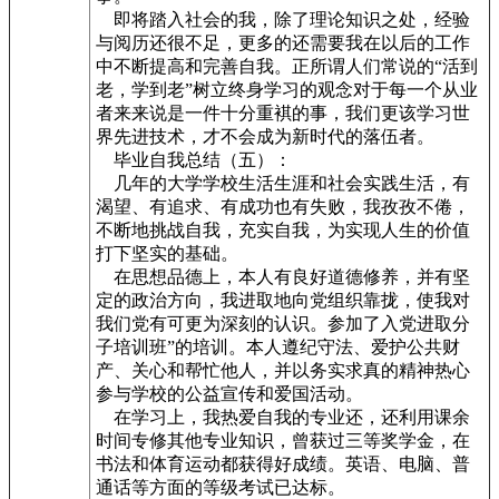
即将踏入社会的我，除了理论知识之处，经验
与阅历还很不足，更多的还需要我在以后的工作
中不断提高和完善自我。正所谓人们常说的“活到
老，学到老”树立终身学习的观念对于每一个从业
者来来说是一件十分重褀的事，我们更该学习世
界先进技术，才不会成为新时代的落伍者。
毕业自我总结（五）：
几年的大学学校生活生涯和社会实践生活，有
渴望、有追求、有成功也有失败，我孜孜不倦，
不断地挑战自我，充实自我，为实现人生的价值
打下坚实的基础。
在思想品德上，本人有良好道德修养，并有坚
定的政治方向，我进取地向党组织靠拢，使我对
我们党有可更为深刻的认识。参加了入党进取分
子培训班”的培训。本人遵纪守法、爱护公共财
产、关心和帮忙他人，并以务实求真的精神热心
参与学校的公益宣传和爱国活动。
在学习上，我热爱自我的专业还，还利用课余
时间专修其他专业知识，曾获过三等奖学金，在
书法和体育运动都获得好成绩。英语、电脑、普
通话等方面的等级考试已达标。