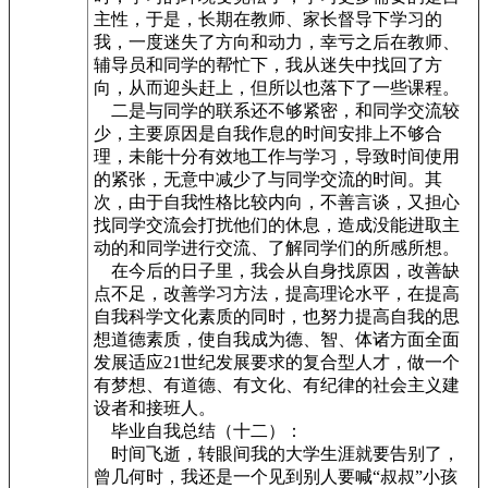
主性，于是，长期在教师、家长督导下学习的
我，一度迷失了方向和动力，幸亏之后在教师、
辅导员和同学的帮忙下，我从迷失中找回了方
向，从而迎头赶上，但所以也落下了一些课程。
二是与同学的联系还不够紧密，和同学交流较
少，主要原因是自我作息的时间安排上不够合
理，未能十分有效地工作与学习，导致时间使用
的紧张，无意中减少了与同学交流的时间。其
次，由于自我性格比较内向，不善言谈，又担心
找同学交流会打扰他们的休息，造成没能进取主
动的和同学进行交流、了解同学们的所感所想。
在今后的日子里，我会从自身找原因，改善缺
点不足，改善学习方法，提高理论水平，在提高
自我科学文化素质的同时，也努力提高自我的思
想道德素质，使自我成为德、智、体诸方面全面
发展适应21世纪发展要求的复合型人才，做一个
有梦想、有道德、有文化、有纪律的社会主义建
设者和接班人。
毕业自我总结（十二）：
时间飞逝，转眼间我的大学生涯就要告别了，
曾几何时，我还是一个见到别人要喊“叔叔”小孩