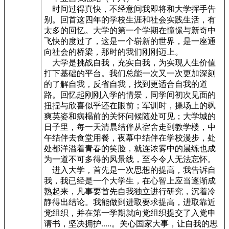
时间过得真快，不经意间我即将和大学挥手告
别。回首这四年的学校生涯和社会实践生活，有
太多的回忆。大学的第一个学期在憧憬与新奇中
飞快的度过了，这是一个崭新的世界，是一座通
向社会的桥梁，那时的我们刚刚迈上。
大学是挑战自我，充实自我，为实现人生价值
打下基础的平台。我们总能一次又一次更加深刻
的了解自我，反省自我，找到更适合自我的道
路。回忆起刚刚入学的情景，同学间初次见面的
扭捏与欣喜似乎还在眼前；军训时，操场上的飒
爽英姿和病榻前的关怀问候随处可见；大学城的
日子里，每一天清晨结伴从宿舍走到教学楼，中
午结伴去食堂用餐，夜幕中结伴在学校漫步，处
处都洋溢着青春的笑脸，就连浓雾中的晨练也成
为一道不可多得的风景线，至今令人无法忘怀。
进入大学，首先是一次思想的提高，我告诉自
我，我已经是一个大学生，在心智上应当逐渐成
熟起来，凡事要首先自我独立进行研究，沉着冷
静得出结论。我能做到进取要求提高，进取靠近
党组织，并在第一学期就向党组织提交了入党申
请书，坚决拥护.....。关心国家大事，让自我的思