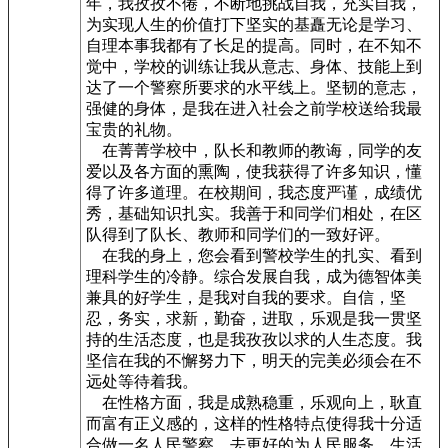
年，我孜孜不倦，不断地挑战自我，充实自我，
为实现人生的价值打下坚实的基矗无论是学习、
自理本事我都有了长足的提高。同时，在不知不
觉中，学校的训练让我从意志、身体、技能上到
达了一个警察所要求的水平线上。坚韧的意志，
强健的身体，是我在进入社会之前学校送给我最
宝贵的礼物。
在菁菁学校中，队长和教师的教诲，同学的友
爱以及各方面的熏陶，使我获得了许多知识，懂
得了许多道理。在校期间，我态度严谨，成绩优
秀，基础知识扎实。我善于和同学们相处，在区
队得到了队长、教师和同学们的一致好评。
在我的身上，您会看到警校学生的扎实、看到
理科学生的冷静。综合发展自我，成为德智体美
兼具的好学生，是我对自我的要求。自信，坚
忍，务实，求新，勤奋，进取，乐观是我一贯坚
持的生活态度，也是我孜孜以求的人生态度。我
坚信在我的不懈努力下，明天的完美必须会在不
远处等待着我。
在性格方面，我是成熟稳重，乐观向上，耿直
而富有正义感的，这样的性格特点使得我十分适
合做一名人民警察，去更好的为人民服务。生活