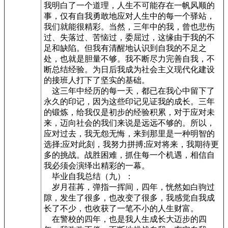
我明白了一个道理，人生不可能存在一帆风顺的
事，仅有自我勇敢地应对人生中的每一个驿站，
我们就能很精彩。当然，三年中的我，曾也悲伤
过、失落过、苦恼过，委屈过，这缘由于我的不
足和缺陷。但我有清醒地认识到自我的不足之
处，也就是胆量不够。我不断尽力完善自我，不
断总结经验。为日后我成为社会主义现代化建设
的接班人打下了坚实的基础。
这三年中经历的每一天，都已在我心中留下了
永久的印记，因为这些印记见证我的成长。三年
的锻炼，给我仅是初步的经验积累，对于应对未
来，迈向社会的我们来说是远远不够的。所以，
应对过去，我无怨无悔，来到那里是一种明智的
选择;应对此刻，我努力拼搏;应对将来，我期待更
多的挑战。战胜困难，抓住每一个机遇，相信自
我必须会演绎出精彩的一幕。
毕业自我总结（九）：
岁月荏苒，弹指一挥间，四年，恍然如白驹过
隙，发生了很多，也改变了很多，我感觉自我成
长了不少，也收获了一笔不小的人生财富。
在警校的四年，也是我人生成长大迈步的四