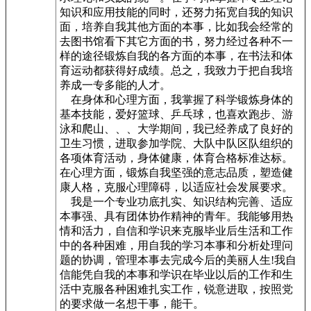
知识和应用技能的同时，还努力拓宽自我的知识
面，培养自我其他方面的本事，比如我会经常的
去图书馆看下其它方面的书，努力经过各种不一
样的途径锻炼自我的各方面的本事，在书法和体
育运动都获得好成绩。总之，我致力于把自我培
养成一专多能的人才。
在身体和心理方面，我掌握了科学锻炼身体的
基本技能，爱好篮球、乒乓球，也喜欢跑步、游
泳和爬山、、、大学期间，我已经养成了良好的
卫生习惯，进取参加学院、大队中队区队组织的
各项体育活动，身体健康，体育合格标准达标。
在心理方面，锻炼自我坚强的意志品质，塑造健
康人格，克服心理障碍，以适应社会发展要求。
我是一个专业功底扎实、知识结构完善、适应
本事强、具有团体协作精神的青年。我能够用热
情和活力，自信和学识来克服毕业后生活和工作
中的各种困难，用自我的学习本事和分析处理问
题的协调，管理本事去完成今后的美丽人生!我自
信能凭自我的本事和学识在毕业以后的工作和生
活中克服各种困难扎实工作，锐意进取，按照党
的要求做一名想干事，能干。