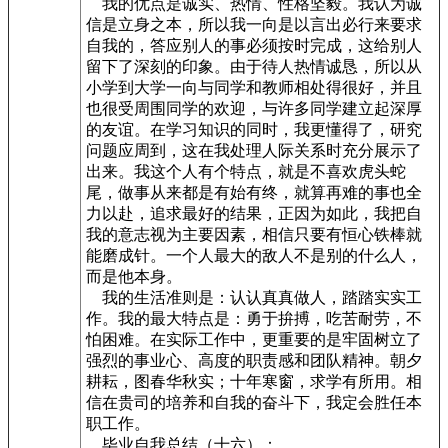
我的优点是诚实、热情、性格坚毅。我认为诚
信是立身之本，所以我一向是以言出必行来要求
自我的，答应别人的事必须按时完成，这给别人
留下了深刻的印象。由于待人热情诚恳，所以从
小学到大学一向与同学和教师相处得很好，并且
也很受周围同学的欢迎，与许多同学建立起深厚
的友谊。在学习知识的同时，我更懂得了，研究
问题应周到，这在我处理人际关系时充分展示了
出来。我这个人有个特点，就是不喜欢虎头蛇
尾，做事从来都是有始有终，就算再难的事也全
力以赴，追求最好的结果，正因为如此，我把自
我的意志视为主要因素，相信只要有恒心铁棒就
能磨成针。一个人最大的敌人不是别的什么人，
而是他本身。
我的生活准则是：认认真真做人，踏踏实实工
作。我的最大特点是：勇于拚搏，吃苦耐劳，不
怕困难。在实际工作中，更重要的是牢固树立了
强烈的事业心、高度的职责感和团队精神。朝夕
耕耘，图春华秋实；十年寒窗，求学有所用。相
信在贵司的培养和自我的奋斗下，我定会胜任本
职工作。
毕业自我总结（十六）：