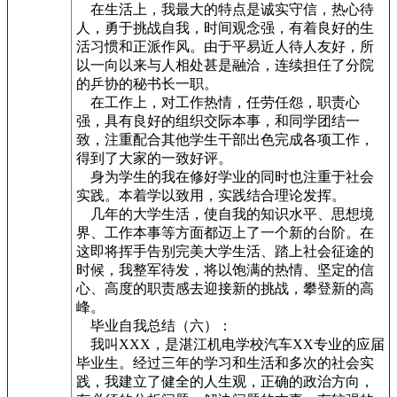
在生活上，我最大的特点是诚实守信，热心待
人，勇于挑战自我，时间观念强，有着良好的生
活习惯和正派作风。由于平易近人待人友好，所
以一向以来与人相处甚是融洽，连续担任了分院
的乒协的秘书长一职。
在工作上，对工作热情，任劳任怨，职责心
强，具有良好的组织交际本事，和同学团结一
致，注重配合其他学生干部出色完成各项工作，
得到了大家的一致好评。
身为学生的我在修好学业的同时也注重于社会
实践。本着学以致用，实践结合理论发挥。
几年的大学生活，使自我的知识水平、思想境
界、工作本事等方面都迈上了一个新的台阶。在
这即将挥手告别完美大学生活、踏上社会征途的
时候，我整军待发，将以饱满的热情、坚定的信
心、高度的职责感去迎接新的挑战，攀登新的高
峰。
毕业自我总结（六）：
我叫XXX，是湛江机电学校汽车XX专业的应届
毕业生。经过三年的学习和生活和多次的社会实
践，我建立了健全的人生观，正确的政治方向，