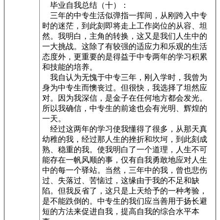
毕业自我总结（十）：
三年的中专生活似弹指一挥间，从刚跨入中专
时的迷茫，到此刻即将走上工作岗位的从容、坦
然。我明白，主角的转换，这又是我们人生中的
一大挑战。这除了有较强的适应力和乐观的生活
态度外，更重要的是得益于中专两年的学习积累
和技能的培养。
我自认为无愧于中专三年，刚入学时，我曾为
身为中专生而懊丧过。但很快，我选择了坦然应
对。因为我深信，是金子在任何地方都会发光。
所以我确信，中专生的前途也会有光明、辉煌的
一天。
经过这两年的学习使我懂得了很多，从那天真
幼稚的我，经过那人生的挫折和坎坷，到此刻成
熟、稳重的我。使我明白了一个道理，人生不可
能存在一帆风顺的事，仅有自我勇敢地应对人生
中的每一个驿站。当然，三年中的我，曾也悲伤
过、失落过、苦恼过，这缘由于我的不足和缺
陷。但我反省了，这只是上天给予的一种考验，
是不能跌倒的。中专生的我们应当善用于扬长避
短的方法来促进自我，提高自我的综合水平本