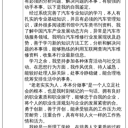
有必须的分析问题、解决问题的本事，有较强的
动手本事。以下是我的自我鉴定。
经过系统完善了汽车专业知识的学习，本人有
扎实的专业基础知识，并且有必须的汽车管理知
识，课外很多阅读图书馆中汽车类书刊资料。我
了解中国汽车产业发展动态方向，异常是汽车市
场服务领域。我明白汽车维修行业发展现状及趋
势，善于学习新的知识方法工艺，分析和解决问
题的本事强，能够熟练的利用互联网查询汽车维
修资料，收集本行业最新信息。
学习之余，我坚持参加各种体育活动与社交活
动。在思想行为方面，我作风优良、待人诚恳，
能较好处理人际关际，处事冷静稳健，能合理地
统筹安排生活中的事务。
“老老实实为人，本本分做事”是一个人立足社
会的根本，也是我时刻铭记的一句话。拥有良好
的职业素质和职业操守，能够忠于自我的企业，
将个人的职业生涯规划与企业的发展紧密的合。
勇于创新，善于开创，能承受较高的工作压力;吃
苦耐劳，注重合作，具有年轻人火一样的工作热
情和活力。
我校是一所理工学校，在培养人文素质的过程