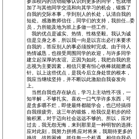
参加校内的活动能够认识到更多的同学，也就增
加了与其他同学交流和向其学习的机会，锻炼了
自我的交际本事，学到别人的长处，认清自我的
短处。感激教师信任，同学们的支持，我担任...委
员，力所能及地为班上多做一些工作。
我的优点是诚实、热情、性格坚毅。我认为诚
信是立身之本，所以我一向是以言出必行来要求
自我的，答应别人的事必须按时完成。由于待人
热情诚恳，也很受周围同学的欢迎，与许多同学
建立起深厚的友谊。正因为如此，我把自我的意
志视为主要因素，相信只要有恒心铁棒就能磨成
针。以上这些优点，是我今后立身处世的根本，
我应当继续坚持，并不断以此激励自我奋发向
上。
当然自我也存在缺点，学习上主动性不强，一
知半解，不够扎实。喜欢一口气学许多东西，可
是贪多嚼不烂，即使最终都能学会，也已经搞得
自我很疲劳。这三年的锻炼，给我仅是初步的经
验积累，对于迈向社会远远不够的。所以，应对
过去，我无怨无悔，来到那里是一种明智的选择;
应对此刻，我努力拼搏;应对将来，我期待更多的
挑战。战胜困难，抓住每一个机遇，相信自我必