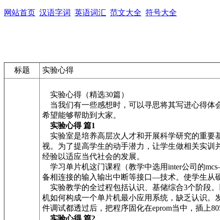
网站首页
汉语字词
英语词汇
范文大全
符号大全
标题
实验心得
实验心得（精选30篇）
当我们有一些感想时，可以寻思将其写进心得体会
希望能够帮助到大家。
实验心得 篇1
实验室是培养高层次人才和开展科学研究的重要基
视。为了提高学生的动手潜力，让学生做相关实训
经验以适应当代社会的发展。
学习单片机这门课程（教学中选用inter公司的
备相连接的输入输出中断等接口—技术。使学生从
实验教学的全过程包括认识、基储综合3个阶段。
机如何构成一个单片机最小应用系统，缺乏认识。
件调试都透过后，把程序固化在eprom当中，插上8
实验心得 篇2