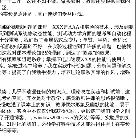
得一干二净，这还不如不做。做实验时，教师还会根据自我的
广泛。
的实验是通用的，真正使我们受益匪浅。
临的测试问题的课程。XXX是AAA和实验的技术，涉及到测
及到测试系统静动态性能、测试动力学方面的思考和自动化程
显得十分重要，我们做了金属箔式应变片：单臂、半桥、全桥比
的理论知识基础不好，在实验过程遇到了许多的难题，也使我
深我对课本理论知识的理解，到达了“双赢”的效果。
有频率和阻尼系数；掌握压电加速度XXX的性能与使用方
等。实验过程中培养了我在实践中研究问题，分析问题和解决
力等；提高了自我动手潜力，培养理论联系实际的作风，增强
紧凑，几乎不遗漏任何的知识点。理论总在实验和机试前，这
思考的空间。其次是对于教学，感觉教师讲课的思路很清晰，
慢慢吃透了课本上的知识，教师偶尔形象及幽默的比喻，易于
的团体，实验中不仅仅让我获得知识，更锻炼了我们同学之间
客、；windows2000server的安装”等等。实验后的实
。21世纪的我们，必须学好科学技术才能站得住脚！在实验
仔细等等。