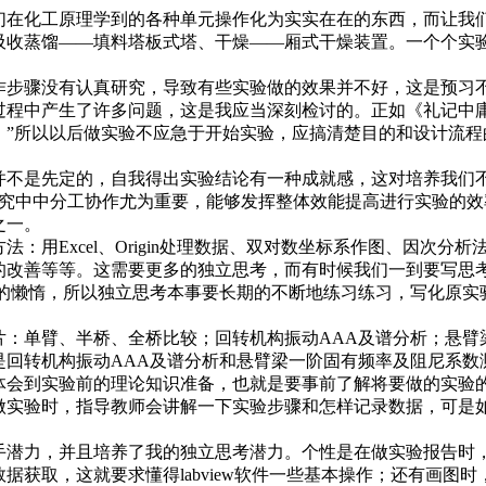
在化工原理学到的各种单元操作化为实实在在的东西，而让我
吸收蒸馏——填料塔板式塔、干燥——厢式干燥装置。一个个实
步骤没有认真研究，导致有些实验做的效果并不好，这是预习不
过程中产生了许多问题，这是我应当深刻检讨的。正如《礼记中
。”所以以后做实验不应急于开始实验，应搞清楚目的和设计流
不是先定的，自我得出实验结论有一种成就感，这对培养我们不
研究中中分工协作尤为重要，能够发挥整体效能提高进行实验的
之一。
用Excel、Origin处理数据、双对数坐标系作图、因次分
的改善等等。这需要更多的独立思考，而有时候我们一到要写思
思维上的懒惰，所以独立思考本事要长期的不断地练习练习，写化原
：单臂、半桥、全桥比较；回转机构振动AAA及谱分析；悬臂
回转机构振动AAA及谱分析和悬臂梁一阶固有频率及阻尼系数
体会到实验前的理论知识准备，也就是要事前了解将要做的实验
做实验时，指导教师会讲解一下实验步骤和怎样记录数据，可是
潜力，并且培养了我的独立思考潜力。个性是在做实验报告时
获取，这就要求懂得labview软件一些基本操作；还有画图时，