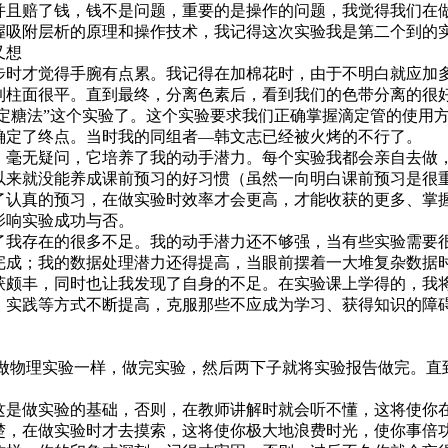
并且赔了钱，钱不是问题，重要的是操作的问题，我觉得我们在
吸附层析的原理和操作技术，我记得这次实验我是第二个到的
又想
时才觉得手腕有点累。我记得在加棉花时，由于不明白就应加
到柱面很平。直到最终，分离色素后，看到我们的色带分离的很
定定糖法”这个实验了。这个实验要求我们正确掌握滴定管的使用
确定了终点。当时我的同组者—韩文志已经被火烤的不行了。
毫无疑问，它培养了我的动手潜力。每个实验我都会亲自去做
以来就没能养成课前预习的好习惯（虽然一向明白课前预习是很
了认真的预习，在做实验时效率才会更高，才能收获的更多、掌
影响实验成功与否。
我存在的很多不足。我的动手潜力还不够强，当有些实验需要
完成；我的数据处理潜力还得提高，当眼前摆着一大堆复杂数据
获颇丰，同时也让我发现了自身的不足。在实验课上学得的，我
、实践等方式不断提高，克服那些不应成为学习、获得知识的障
做物理实验一样，做完实验，然后两下子就将实验报告做完。直
是做实验的基础，否则，在教师讲解时就会听不懂，这将使你
楚，在做实验时才去摸索，这将使你极大地浪费时光，使你事倍