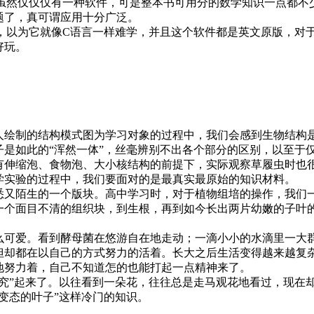
，虽然仅仅仅有一种软件，可是整本书可用分的数学知识一点都不
题了，真可谓应用十分广泛。
难，以为它就像C语言一样难学，并且这个软件都是英文原版，对
好玩。
绘制的结构模式图为学习对象的过程中，我们会感到生物结构
子是如此的“浑然一体”，丝毫辨别不出各个部分的区别，以至于
有伸缩泡、食物泡、大小核结构的前提下，实际观察草履虫时也
学实验的过程中，我们要面对的是最真实最原始的知识材料。
又陌生的一个版块。高中学习时，对于植物组培的操作，我们
一个面目不清的组织块，到生根，再到如今长出两片幼嫩的子叶
可爱。看到酵母菌在悠游自在地走动；一滴小小的水滴里一大
但却都在以自己的方式努力的活着。长大之后生活变得越来越复
地努力着，自己不知道怎的也能打起一点精神来了。
究”起来了。以往看到一朵花，往往总是走马观花地看过，现在
变态的叶子”这样冷门的知识。