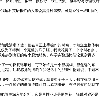
少，比如插值、拟合、微积分、线性代数、概率论与数理统计
于我这种英语很烂的人来说真是种噩梦。可是经过一段时间的
是如此清晰了然；但在真正上手操作的时候，才知道生物体实
仅仅为了得到一个完整的瓜子胚，我就花费了一个小时有余，
很难辨别出它的各个膜泡结构。科学实验远比理论复杂得多，
一字一句反复琢磨过，可它始终是一个很模糊、很遥远的东
的过程，让我感觉到潜藏在我记忆中的那些生物知识，不知不
群团藻、水绵你挤我我挤你；草履虫个子不大，却在棉花团里
杂，一件琐碎的事情也能让自己感到沮丧，有些时候想到就在
却能够更深入地分析，它是单性花还是两性花，辐射对称还是