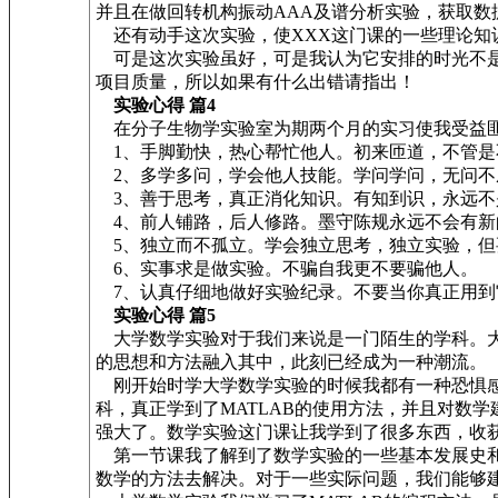
并且在做回转机构振动AAA及谱分析实验，获取
还有动手这次实验，使XXX这门课的一些理论知
可是这次实验虽好，可是我认为它安排的时光不是
项目质量，所以如果有什么出错请指出！
实验心得 篇4
在分子生物学实验室为期两个月的实习使我受益匪
1、手脚勤快，热心帮忙他人。初来匝道，不管是
2、多学多问，学会他人技能。学问学问，无问不
3、善于思考，真正消化知识。有知到识，永远不
4、前人铺路，后人修路。墨守陈规永远不会有新
5、独立而不孤立。学会独立思考，独立实验，但
6、实事求是做实验。不骗自我更不要骗他人。
7、认真仔细地做好实验纪录。不要当你真正用到
实验心得 篇5
大学数学实验对于我们来说是一门陌生的学科。大
的思想和方法融入其中，此刻已经成为一种潮流。
刚开始时学大学数学实验的时候我都有一种恐惧感
科，真正学到了MATLAB的使用方法，并且对数学
强大了。数学实验这门课让我学到了很多东西，收
第一节课我了解到了数学实验的一些基本发展史和
数学的方法去解决。对于一些实际问题，我们能够