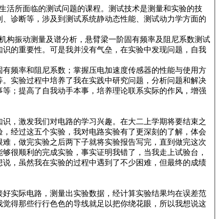
生活所面临的测试问题的课程。测试技术是测量和实验的技
别、诊断等，涉及到测试系统静动态性能、测试动力学方面的
机构振动测量及谱分析，悬臂梁一阶固有频率及阻尼系数测试
知识的重要性。可是我并没有气垒，在实验中发现问题，自我
固有频率和阻尼系数；掌握压电加速度传感器的性能与使用方
等。实验过程中培养了我在实践中研究问题，分析问题和解决
事等；提高了自我动手本事，培养理论联系实际的作风，增强
知识，激发我们对电路的学习兴趣。在大二上学期将要结束之
验，经过这五个实验，我对电路实验有了更深刻的了解，体会
很难，做完实验之后两下子就将实验报告写完，直到做完这次
能够很顺利的完成实验，事实证明我错了，当我走上试验台，
想说，虽然我在实验的过程中遇到了不少困难，但最终的成绩
接好实际电路，测量出实验数据，经计算实验结果均在误差范
我觉得那些行行色色的导线就足以把你绕花眼，所以我想说这