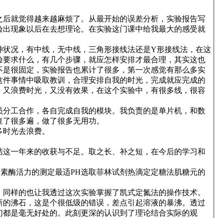
之后就觉得越来越麻烦了。从最开始的误差分析，实验报告写
验出现象以后在去想理论。在实验这门课中给我最大的感受就
状况，有中线，无中线，三角形接线法还是Y形接线法，在这
验要求什么，有几个步骤，就应怎样安排才最合理，其实这也
不是很固定，实验报告也累计了很多，第一次感觉有那么多实
这件事情中吸取教训，合理安排自我的时光，完成就应完成的
，又浪费时光，又没有效果，在这个实验中，有很多线，很容
员分工合作，各自完成自我的模块。我负责的是单片机，和数
查了很多遍，做了很多无用功。
多时光去浪费。
结这一年来的收获与不足。取之长、补之短，在今后的学习和
纤维素酶活力的测定最适PH选取菲林试剂热滴定定糖法肌糖元的
，同样的也让我透过这次实验掌握了凯式定氮法的操作技术。
新的沸石，这是个很低级的错误，差点引起溶液的暴沸。透过
们都是毫无好处的。此刻更深的认识到了理论结合实际的观