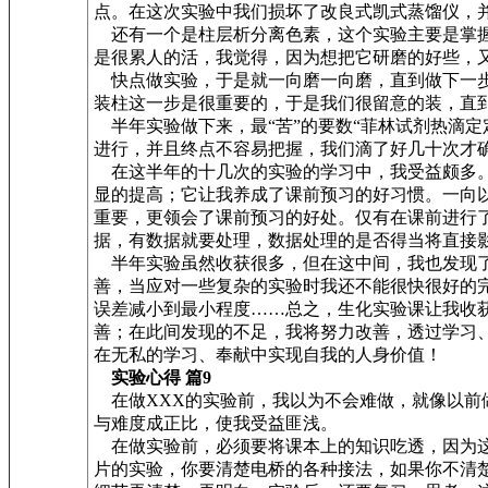
点。在这次实验中我们损坏了改良式凯式蒸馏仪，
还有一个是柱层析分离色素，这个实验主要是掌握
是很累人的活，我觉得，因为想把它研磨的好些，
快点做实验，于是就一向磨一向磨，直到做下一步
装柱这一步是很重要的，于是我们很留意的装，直
半年实验做下来，最“苦”的要数“菲林试剂热滴
进行，并且终点不容易把握，我们滴了好几十次才
在这半年的十几次的实验的学习中，我受益颇多。
显的提高；它让我养成了课前预习的好习惯。一向
重要，更领会了课前预习的好处。仅有在课前进行
据，有数据就要处理，数据处理的是否得当将直接
半年实验虽然收获很多，但在这中间，我也发现了
善，当应对一些复杂的实验时我还不能很快很好的
误差减小到最小程度……总之，生化实验课让我收
善；在此间发现的不足，我将努力改善，透过学习
在无私的学习、奉献中实现自我的人身价值！
实验心得 篇9
在做XXX的实验前，我以为不会难做，就像以前
与难度成正比，使我受益匪浅。
在做实验前，必须要将课本上的知识吃透，因为这
片的实验，你要清楚电桥的各种接法，如果你不清