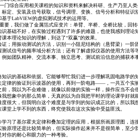
一门综合应用相关课程的知识和资料来解决科研、生产乃至人类
、标定、安装及信号获取，信号调理、变换、信号分析和特征识
于LabVIEW的虚拟测试技术的运用等。
重要，我们做了金属箔式应变片：单臂、半桥、全桥比较，回转
知识基础不好，在实验过程遇到了许多的难题，也使我感到理论
课本理论知识的理解，到达了“双赢”的效果。
证；用振动测试的方法，识别一小阻尼结构的（悬臂梁）一阶
握测试信号的频率域分析方法；还有了解虚拟仪器的使用方法等
，例如团队精神、交流本事、独立思考、测试前沿信息的捕获本
知识的基础和依据。它能够帮忙我们进一步理解巩固电路学的
夫定律的验证到示波器的使用，再到一阶电路——，一共五个实
之前，我以为不会难做，就像以前做的实验一样，操作应当不会
像我想象中的那么简单，天真的以为自我把平时的理论课学好就
难度很大，但我明白这个难度是与学到的知识成正比的，所以我
在课堂上学不到的东西，终究使我在这次实验中受益匪浅。
学习了基尔霍夫定律和叠加定理的应用，根据所画原理图，连
实验原理还是比较简单的，但实际操作起来并不是很简单，至少
是对你的耐心和眼力的一种考验。