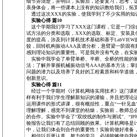
细节弄清楚，弄明白，实验后，还要复习，思考，
亲身体会，将一些课本上没有的知识教给我们，拓
透过这次XXX的实验，使我学到了不少实用的知
实验心得 篇10
这个学期我们学习了XXX这门课程，它是一门综
试方法的分类和选取，XXX的选取、标定、安装
度的提高，涉及到计算机技术基础和基于LabVI
较，回转机构振动AAA及谱分析，悬臂梁一阶固
感到理论知识的重要性。可是我并没有气垒，在实
实验中我学会了单臂单桥、半桥、全桥的性能的验
法；了解并掌握机械振动信号AAA的基本方法；
问题的潜力以及培养了良好的工程素质和科学道德
创新意识。
实验心得 篇11
经过一个学期对《计算机网络实用技术》这门课程
样有利于我们学生理解新知识的灌输，并且把理论
运用课件的形式讲课，很有概括性，重点“一针见
理解理解，感觉不到课堂的枯燥，实验前，教师总
的合作。实验中学会了“双绞线的制作与测试”、“IP地
验报告让我们有了总结回顾的效果。计算机网络是
中，让我们体会到合作的重要性！实验前做好准备
相信以后更认真，努力的学习，必须能够使自我