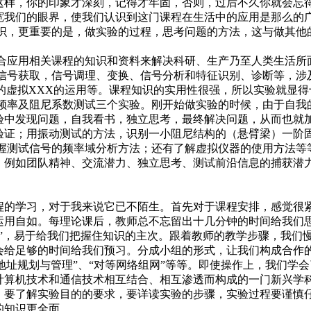
这样，你的印象才深刻，记得才牢固，否则，过后不久你就会忘
宽我们的眼界，使我们认识到这门课程在生活中的应用是那么的
识，更重要的是，做实验的过程，思考问题的方法，这与做其他
合应用相关课程的知识和资料来解决科研、生产乃至人类生活所面
及信号获取，信号调理、变换、信号分析和特征识别、诊断等，涉
EW的虚拟XXX的运用等。课程知识的实用性很强，所以实验就
有频率及阻尼系数测试三个实验。刚开始做实验的时候，由于自我
验中发现问题，自我看书，独立思考，最终解决问题，从而也就加
证；用振动测试的方法，识别一小阻尼结构的（悬臂梁）一阶固
掌握测试信号的频率域分析方法；还有了解虚拟仪器的使用方法等
，例如团队精神、交流潜力、独立思考、测试前沿信息的捕获潜
的学习，对于我来说它已不陌生。首先对于课程安排，感觉很
运用自如。每理论课后，教师总不忘留出十几分钟的时间给我们
血”，易于给我们把握住知识的主次。跟着教师的教学步骤，我们
会给足够的时间给我们预习。分成小组的形式，让我们构成合作
址规划与管理”、“对等网络组网”等等。即使操作上，我们学会了开通博
计算机技术和通信技术相互结合、相互渗透而构成的一门新兴学科
，要了解实验目的的要求，要详读实验的步骤，实验过程要谨慎
的知识更全面。