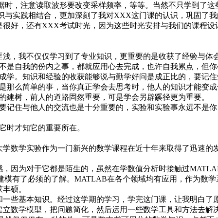
数据时，注意读取波形要改变采样频率，等等。当然不只学到了这
识与实践相结合，更加深刻了我对XXX这门课的认识，巩固了我
很好，还有XXX考试时光，因为这些时光安排与我们的课程设
浅，我不仅仅学习到了专业知识，更重要的是收获了经验与体
不是自我的份内之事，都就应用心去完成，也许自我累点，但你
成学。知识和经验的收获能够说与勤学好问是成正比的，要记住
是那么简单的事，当你真正学会去思考时，他人的知识才能变成
的建树，前人的道路固然重要，可是学会另辟蹊径更为重要。
要记住与他人的交流也是十分重要的，实验和实验事永远不是你
它时才知它的重要所在。
学数学实验作为一门新兴的数学课程在近十年来取得了迅速的
，因为对于它都是陌生的，虽然在学数值分析时接触过MATLA
建模有了必须的了解。MATLAB在各个领域均有应用，作为数学
获丰硕。
一些基本知识。经过这学期的学习，学完这门课，让我明白了
建立数学模型，把问题简化，然后运用一些数学工具和方法去解