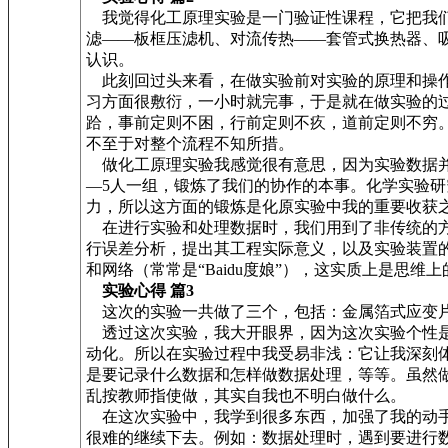
我觉得化工原理实验是一门验证性课程，它把我们
滤——板框压滤机、对流传热——套管式换热器、
认识。
此刻回过头来看，在做实验前对实验的原理和操作
习方面很敷衍，一小时就完事，于是就在做实验的
跲，事前定则不困，行前定则不疚，道前定则不穷
不至于对整个流程不知所措。
做化工原理实验我感觉很有意思，因为实验数据并
—5人一组，锻炼了我们的协作的本事。化学实验
力，所以这方面的锻炼是化原实验中我的重要收获
在进行实验和处理数据时，我们用到了非传统的方法：
行误差分析，提出其工程实际意义，以及实验装置
和网络（常常是“Baidu度娘”），这实质上是
实验心得 篇3
这次的实验一共做了三个，包括：金属箔式应变片
透过这次实验，我大开眼界，因为这次实验个性是
动化。所以在实验过程中我受易非浅：它让我深刻
是要记录什么数据和怎样做数据处理，等等。虽然
乱按教师指使做，其实自我也不明白做什么。
在这次实验中，我学到很多东西，加强了我的动手
很难的继续下去。例如：数据处理时，遇到要进行数据