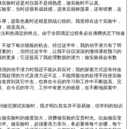
做实验时还是对仪器不是很熟悉，做实验时不认真。
实验室，当时还很有成就感，进来后就称菠菜，还有研磨，这
多厚，提取色素时还很是胆战心惊的。我觉得在这个实验中，
好，很是高兴。
方法和热滴定的终点。由于全部滴定过程务必在沸腾状态下快速
，不放下每次锻炼的机会。经过这半年，我的动手潜力有了明
重要的），但经过这半年，让我不仅仅深深的懂得课前预习的
握的更多；它还提高了我处理数据的潜力；做实验就会有数
很强的动手潜力时我还不能从容应对；我的探索方式还有待改
时我处理的方式及潜力还不足，不能用最佳的处理手段使实验
将发挥到其它中去，也将在今后的学习和工作中不断提高、完
碍。在今后的学习、工作中有更大的收获，在不断地探索中、
到做完测试实验时，我才明白其实并不容易做，但学到的知识
在做实验时的难度加大，浪费做实验的宝贵时光。比如做应变
功半。做实验时，必须要亲力亲为，务必要将每个步骤，每个