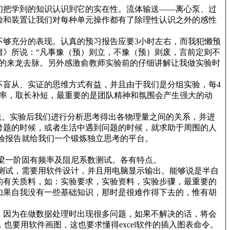
们把学到的知识认识到它的实在性。流体输送——离心泵、过
验和装置让我们对每种单元操作都有了除理性认识之外的感性
够充分的表现。认真的预习报告应要3小时左右，而我犯懒预
庸》所说：“凡事豫（预）则立，不豫（预）则废，言前定则不
程的来龙去脉。另外感激俞教师实验前的仔细讲解让我做实验时
盲从、实证的思维方式有益，并且由于我们是分组实验，每4
效率，取长补短，最重要的是团队精神和氛围会产生强大的动
析法。实验后我们进行分析思考得出各物理量之间的关系，并进
考题的时候，或者生活中遇到问题的时候，就求助于周围的人
实验报告就给我们一个锻炼独立思考的平台。
梁一阶固有频率及阻尼系数测试。各有特点。
测试，需要用软件设计，并且用电脑显示输出。能够说是半自
的有关质料，如：实验要求，实验资料，实验步骤，最重要的
如果自我没有一些基础知识，那时是很难作得下去的，惟有胡
，因为在做数据处理时出现很多问题，如果不解决的话，将会
也要用软件画图，这也要求懂得excel软件的插入图表命令。