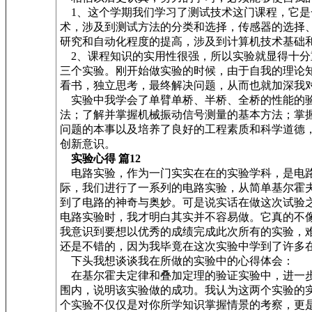
1、这个学期我们学习了测试技术这门课程，它是
术，涉及到测试方法的分类和选择，传感器的选择
研究和自动化程度的提高，涉及到计算机技术基础和基
2、课程知识的实用性很强，所以实验就显得十分
三个实验。刚开始做实验的时候，由于自我的理论
看书，独立思考，最终解决问题，从而也就加深我对
实验中我学会了单臂单桥、半桥、全桥的性能的验
法；了解并掌握机械振动信号测量的基本方法；掌
问题的本事以及培养了良好的工程素质和科学道德
创新意识。
实验心得 篇12
电路实验，作为一门实实在在的实验学科，是电路
际，我们进行了一系列的电路实验，从简单基尔霍
到了电路的神奇与奥妙。可是说实话在做这次试验
电路实验时，我才明白其实并不容易做。它真的不
我意识到要想以优秀的成绩完成此次所有的实验，
还是不错的，因为我毕竟在这次实验中学到了许多
下头我想谈谈我在所做的实验中的心得体会：
在基尔霍夫定律和叠加定理的验证实验中，进一步
围内，说明该实验做的成功。我认为这两个实验的
个实验不仅仅是对你所学知识掌握情景的考察，更