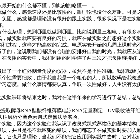
最开始的什么都不懂，到此刻的略懂一二。
做什么，感觉速度还是比较快的，跟理论也没什么差距。可是
，负阻，感觉都是理论没有很好的跟上实践，很多状况下是在实
好。
什么条理，想到哪里就做到哪里。比如说测量三相电，有很多种
线，做实验就应要有良好的习惯，就应在做实验之前想好这个实
的和过程，这样才能高效的完成。电原实验开始的几周上课时光
宵了的，这说明我们都没有合理的安排好自我的时光，我就应从
。在负阻的实验中，我和同组的同学连了两三次才把负阻链接好
出了一个红外测量角度的仪器，虽然不是个性准确。我和我组
示个性需要细致，由于我自我是一个粗心的人，所以数码管我检
习态度。做什么事情都要认真，争取一次性做好，人生没有太
实验课即将结束之时，我对在这半年来的学习进行了总结，总
法提取酵母RNA醋酸纤维薄膜电泳RNA定量测定—UV吸收法
L法柱层析分离色素凯式定氮法等实验。
实验，因为这个实验使我认识了改良式凯式蒸馏仪的基本结构
错误，并且是很不就应犯的错误，我们都忘了在做实验时要加入
说，它也只是理论，当我们不能把它应用到实践中去时，它对我