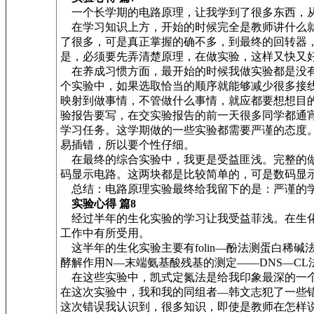
一个长学期的电路原理，让我学到了很多东西，从
在学习知识上方，开始的时候完全是教师讲什么就
了很多，可是真正掌握的确不多，到最终的回转器
是，必须要先弄清楚原理，在做实验，这样又快又
在养成习惯方面，最开始的时候我做实验都是没有
个实验中，如果选取恰当的顺序就能够减少很多接
映射到做事情，不管做什么事情，就应都要想想目
验报告要写，在交实验报告的前一天很多同学都通
学习任务。这学期做的一些实验都需要严谨的态度
易插错，所以要个性仔细。
在最终的综合实验中，我更是受益匪浅。完整的做
码显示电路。这两块都是比较简单的，可是数码显
总结：电路原理实验最终给我留下的是：严谨的学
实验心得 篇8
经过半年的生化实验的学习让我受益菲浅。在生化
工作中有所受用。
这半年的生化实验主要有folin—酚法测蛋白稀碱
酵解作用N—末端氨基酸残基的测定——DNS—C
在这些实验中，凯式定氮法是给我印象最深的一个
在这次实验中，我和我的同组者—韩文志犯了一些
这次错误我认识到，很多知识，即使是教师在怎样