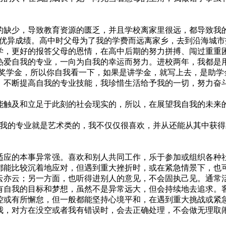
缺少，导致教育资源的匮乏，并且学校离家里很远，都导致我的
的优异成绩。高中时父母为了我的学费而远离家乡，去到沿海城
学，更好的报答父母的恩情，在高中后期的努力拼搏、闯过重重
热爱自我的专业，一向为自我的幸运而努力。进校两年，我都是
是奖学金，所以你自我看一下，如果是讲学金，就写上去，是助学
，不断提高自我的专业技能，我珍惜生活给予我的一切，努力奋
触及和立足于此刻的社会现实的，所以，在展望我自我的未来
我的专业就是艺术类的，我不仅仅很喜欢，并从还能从其中获得
应的本事异常强。喜欢和别人共同工作，乐于参加或组织各种
都能比较沉着地应对，但遇到重大挫折时，或在紧急情景下，也
云亦云；另一方面，也听得进别人的意见，不会固执己见。通常
有自我的目标和梦想，虽然不是异常远大，但会持续地去追求。
控或有所懈怠，但一般都能坚持心境平和，在遇到重大挑战或紧
我，对方在没空或者我有错误时，会去正确处理，不会做无理取