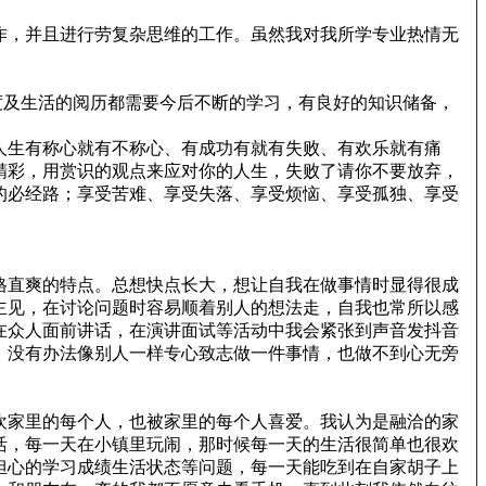
作，并且进行劳复杂思维的工作。虽然我对我所学专业热情无
度及生活的阅历都需要今后不断的学习，有良好的知识储备，
人生有称心就有不称心、有成功有就有失败、有欢乐就有痛
精彩，用赏识的观点来应对你的人生，失败了请你不要放弃，
的必经路；享受苦难、享受失落、享受烦恼、享受孤独、享受
格直爽的特点。总想快点长大，想让自我在做事情时显得很成
主见，在讨论问题时容易顺着别人的想法走，自我也常所以感
在众人面前讲话，在演讲面试等活动中我会紧张到声音发抖音
，没有办法像别人一样专心致志做一件事情，也做不到心无旁
欢家里的每个人，也被家里的每个人喜爱。我认为是融洽的家
活，每一天在小镇里玩闹，那时候每一天的生活很简单也很欢
担心的学习成绩生活状态等问题，每一天能吃到在自家胡子上