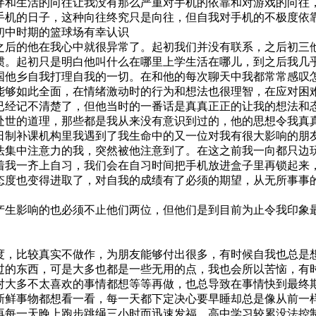
伴和生活的向往让我没有那么严重对手机的依靠和对游戏的向往
手机的日子，这种向往终究只是向往，但自我对手机的不极度依
初中时期的篮球场有幸认识
后的他在我心中就很异常了。起初我们并没有联系，之后初三
惯。起初只是明白他叫什么在哪里上学生活在哪儿，到之后我几
国他乡自我打理自我的一切。在和他的每次聊天中我都常常感叹
能够如此全面，在情绪激动时的行为和想法也很理智，在应对困
已经记不清楚了，但他当时的一番话是真真正正的让我的想法和
处世的道理，那些都是我从来没有意识到过的，他的思想令我真
制补课机构里我遇到了我生命中的又一位对我有很大影响的朋
法集中注意力的我，突然被他注意到了。在这之前我一向都只边
着我一齐上自习，我们会在自习时间把手机放进盒子里再锁起来
态度也变得进取了，对自我的成绩有了必须的期望，从无所事事
生影响的也必须不止他们两位，但他们是到目前为止令我印象
，比较真实不做作，为朋友能够付出很多，有时候自我也总是
过的东西，可是大多也都是一些无用的点，我也会所以苦恼，有
对大多不太喜欢的事情都想等等再做，也总导致在事情快到最终
新鲜事物都想看一看，每一天都下定决心要早睡却总是像从前一
再每一天晚上跑步跳绳三小时而迅速发福，高中学习较累没法控