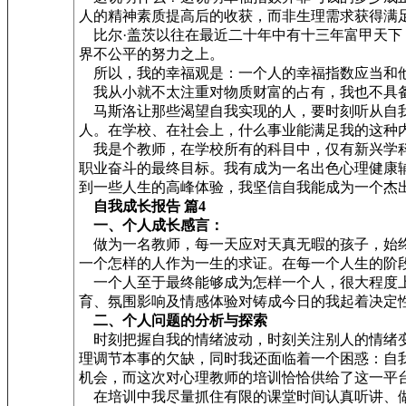
人的精神素质提高后的收获，而非生理需求获得满
比尔·盖茨以往在最近二十年中有十三年富甲天下
界不公平的努力之上。
所以，我的幸福观是：一个人的幸福指数应当和他
我从小就不太注重对物质财富的占有，我也不具备
马斯洛让那些渴望自我实现的人，要时刻听从自我
人。在学校、在社会上，什么事业能满足我的这种
我是个教师，在学校所有的科目中，仅有新兴学科
职业奋斗的最终目标。我有成为一名出色心理健康
到一些人生的高峰体验，我坚信自我能成为一个杰
自我成长报告 篇4
一、个人成长感言：
做为一名教师，每一天应对天真无暇的孩子，始终
一个怎样的人作为一生的求证。在每一个人生的阶
一个人至于最终能够成为怎样一个人，很大程度上
育、氛围影响及情感体验对铸成今日的我起着决定
二、个人问题的分析与探索
时刻把握自我的情绪波动，时刻关注别人的情绪变
理调节本事的欠缺，同时我还面临着一个困惑：自
机会，而这次对心理教师的培训恰恰供给了这一平
在培训中我尽量抓住有限的课堂时间认真听讲、做