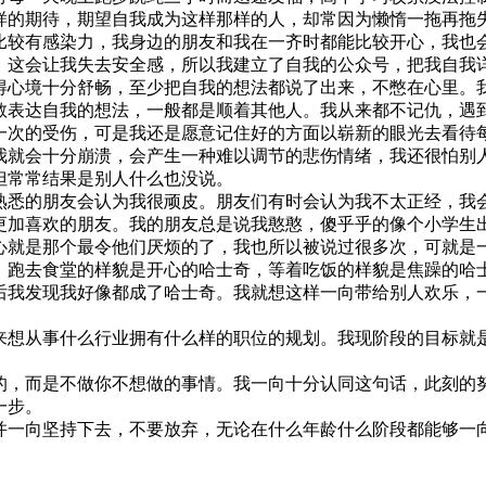
样的期待，期望自我成为这样那样的人，却常因为懒惰一拖再拖
比较有感染力，我身边的朋友和我在一齐时都能比较开心，我也
，这会让我失去安全感，所以我建立了自我的公众号，把我自我
得心境十分舒畅，至少把自我的想法都说了出来，不憋在心里。
敢表达自我的想法，一般都是顺着其他人。我从来都不记仇，遇
一次的受伤，可是我还是愿意记住好的方面以崭新的眼光去看待
我就会十分崩溃，会产生一种难以调节的悲伤情绪，我还很怕别
但常常结果是别人什么也没说。
悉的朋友会认为我很顽皮。朋友们有时会认为我不太正经，我
更加喜欢的朋友。我的朋友总是说我憨憨，傻乎乎的像个小学生
心就是那个最令他们厌烦的了，我也所以被说过很多次，可就是
，跑去食堂的样貌是开心的哈士奇，等着吃饭的样貌是焦躁的哈
后我发现我好像都成了哈士奇。我就想这样一向带给别人欢乐，
想从事什么行业拥有什么样的职位的规划。我现阶段的目标就
，而是不做你不想做的事情。我一向十分认同这句话，此刻的
一步。
一向坚持下去，不要放弃，无论在什么年龄什么阶段都能够一