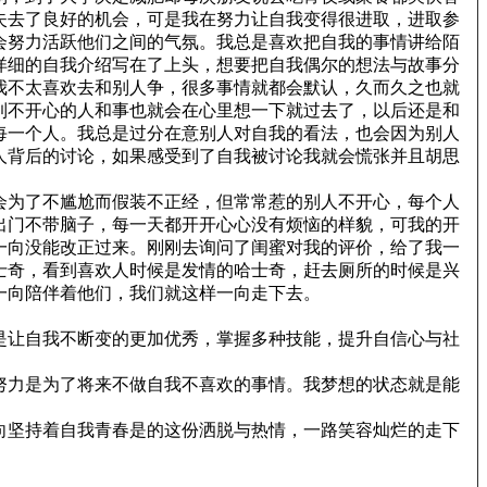
失去了良好的机会，可是我在努力让自我变得很进取，进取参
会努力活跃他们之间的气氛。我总是喜欢把自我的事情讲给陌
详细的自我介绍写在了上头，想要把自我偶尔的想法与故事分
我不太喜欢去和别人争，很多事情就都会默认，久而久之也就
到不开心的人和事也就会在心里想一下就过去了，以后还是和
每一个人。我总是过分在意别人对自我的看法，也会因为别人
人背后的讨论，如果感受到了自我被讨论我就会慌张并且胡思
会为了不尴尬而假装不正经，但常常惹的别人不开心，每个人
出门不带脑子，每一天都开开心心没有烦恼的样貌，可我的开
一向没能改正过来。刚刚去询问了闺蜜对我的评价，给了我一
士奇，看到喜欢人时候是发情的哈士奇，赶去厕所的时候是兴
一向陪伴着他们，我们就这样一向走下去。
是让自我不断变的更加优秀，掌握多种技能，提升自信心与社
努力是为了将来不做自我不喜欢的事情。我梦想的状态就是能
向坚持着自我青春是的这份洒脱与热情，一路笑容灿烂的走下