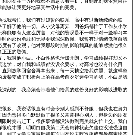
，和朋友在一齐的我都不愿意去看手机，直到此刻我依然向往
靠能够让我更好地享受生活中的完美。
他找我帮忙，我们有过短暂的联系，高中有过断断续续的联
乎了解了他的一切。从小父母离异，因爸妈都忙于工作从小学
怎样能够有人这么厉害，对他的赞叹是不一样于对一些学习本
难时的那份勇敢和无畏令我深深敬佩。我曾有过情绪低落自我
态度有了改观，他对我那段时期的影响我真的能够感激他很久
真正正的敬佩。
友，我叫他小白。小白性格也活泼开朗，学习成绩很好却又不
玩边学，对自我和成绩都没设么要求，对高考也没有什么目
，直到放学回宿舍再拿出来，每一天抽空给我讲题。就这样坚
的废柴变成了积极向上的在高考前夕沉迷学习的我，小白是我
最深刻的，我必须会带着他们给我的这份良好的影响以进取的
想很多。我说话很直有时会令别人感到不舒服，但我也在努力
时因为想得多而默默做了很多又常常担心别人，但身边的朋友
期限时突击赶工，很多事情都没法做到完美就匆忙上交。我自
样很晚才睡，明明白自我第二天会精神状态欠佳也没法强迫自
制，到了大学决定减肥却每次朋友说去吃宵夜或聚餐都爽快答