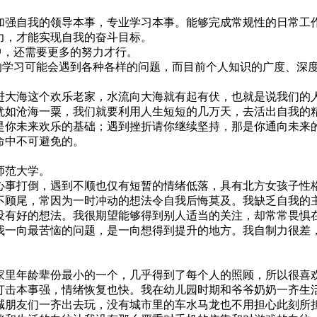
强自我的领导本事，专业学习本事。能够完成常规性的日常工
力，才能实现自我的奋斗目标。
中，还需要更多的努力才行。
的学习可能会遇到各种各样的问题，而目前个人知识的广度、深
大海这个欢乐老家，水流向大海就有起有伏，也就是说我们的
犹如沧海一粟，我们就要利用人生短短的几万天，去活出自我的
是你未来欢乐的基础；遇到挫折请你继续坚持，那是你通向未来
命中不可避免的。
师范大学。
事打倒，遇到不顺也仅有短暂的情绪低落，具有北方女孩子性
不顾尾，常因为一时冲动的想法令自我后悔莫及。我缺乏自我的
没有好的想法。我很期望能够得到别人适当的关注，却常常畏惧
我一向最苦恼的问题，是一向想得到提升的地方。我自制力很差
里年龄辈份最小的一个，几乎得到了每个人的照顾，所以很喜
打击本事强，情绪恢复也快。我在幼儿园时期和爷爷奶奶一齐生
喊朋友们一齐出去玩，没有城市里的车水马龙也不用担心此刻所