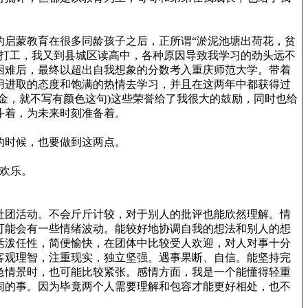
启蒙教育在很多同龄孩子之后，正所谓“淤泥池塘出荷花，贫
市打工，我又到县城区读高中，各种原因导致我学习的劲头远不
困难后，最终以超出自我想象的分数考入重庆师范大学。带着
用进取的态度和饱满的热情去学习，并且在这两年中都获得过
金，就不写有颜色这句)这些荣誉给了我很大的鼓励，同时也给
斗着，为未来时刻准备着。
的时候，也要做到这两点。
欢乐。
社团活动。不会斤斤计较，对于别人的批评也能欣然理解。情
可能会有一些情绪波动。能较好地协调自我的想法和别人的想
活泼任性，简便愉快，在团体中比较受人欢迎，对人对事十分
客观理智，注重现实，独立坚强。遇事果断、自信。能坚持完
急情景时，也可能比较紧张。感情方面，我是一个能懂得轻重
闹的事。因为毕竟两个人需要理解和包容才能更好相处，也不