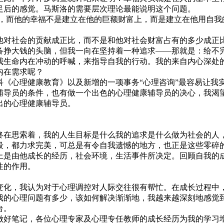
足后的感觉。马斯洛的需要层次理论最能说明这个问题。
，而他的幸福不是建立在他的巨额财富上，而是建立在他用自我
对社会的贡献成正比，而不是和他对社会财富占有的多少成正
挣大钱的头脑，但我一向在坚持着一种追求——那就是：给不
生命内在冲动的呼喊，来指导自我的行动。我的来自内心深处
内在需求呢？
《心理健康教育》以及新增的一项事务“心理咨询”最容易让我
辅导员的条件，也有做一个出色的心理健康辅导员的决心，我渴
出的心理健康辅导员。
在思索着，我的人生目标是什么我的追求是什么做为社会的人
段，都力求完美，可总是有令自我遗憾的地方，也正是这些零碎
是由他成长的经历，社会环境，生活事件所决定。回顾自我的
性的作用。
化，我认为对于心理调控对人际交往很有帮忙。在成长过程中
我的心理问题有多少，该如何解决渐渐地，我越来越深刻地感觉
台。
好笔记，各位心理专家及心理专任教师的成长经历为我的学习