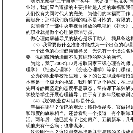
我历来鄙夷“三十亩地一头牛，老婆孩子热坑头”
业时，我们应当遵循的主要指针是人类的幸福和我
人们仅有为同时代人的完美、为他们的幸福而工作
而献身；那时我们所感到的就不是可怜的、有限的
以前看了一部中央电视台播放的电视剧《苍天》，
的职业就是做个心理健康辅导员。
做心理健康辅导员的核心是乐于助人，我具备这样
（3）我需要做什么准备才能成为一个出色的心理
一个出色的心理健康辅导员，光凭有一个淡泊名利
要一泓能藏污纳垢而不失其纯静的豁达的胸怀。
为此，我于2008年12月考取国家三级心理咨询师
理学》《社会心理学》《变态心理学》等多门课程
公办的职业学校招生难，乡下的公立职业学校招生
本事是一个极大的挑战。我理解了这个挑战，在上
先用冷静而坚定的态度平息事态，留待课下单独解
学校给学生开展心理辅导，由于有了多年经验教训
（4）我的职业奋斗目标是什么
幸福在哪里？传统的观念：钱挣得越多、官做得越
和印度的旗鼓相当。还曾看到一个报道：有个装卸工
活。两年后，他已拥有了七处房产、五辆新车，几
现他患有什么病；也非谋杀。
这说明什么？这说明幸福指数并非与钱的多少成正