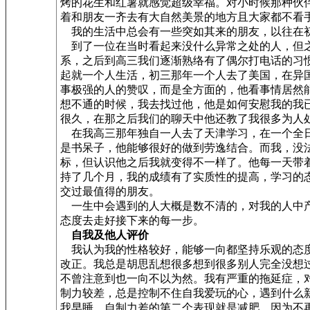
烤的花生和红薯就感觉超级幸福。对小时候那种伙
着和朋友一齐去有大自然美景的地方且大家都不看
我的生活中总会有一些突如其来的朋友，以往在
到了一位在当时看起来没什么异常之处的人，但之
系，之后到高三我们逐渐熟络有了偶尔打电话的习
起就一个人生活，初三那年一个人去了美国，在异
事极强的人的赞叹，而是全方面的，他看事情居然
想不通的时候，我去找过他，他是如何安慰我的我
很久，在那之后我们的聊天中他还教了我很多为人
在我高三那年独自一人去了天津学习，在一个全日
是书呆子，他能够很好的做到劳逸结合。而我，没
标，但认识他之后我就变得不一样了。他每一天带
持了几个月，我的成绩有了实质性的提高，学习的
交过最值得的朋友。
一生中会遇到的人大概是数不清的，对我的人中产
态度去走好接下来的每一步。
自我及他人评价
我认为我的性格较好，能够一向都坚持乐观的态度
改正。我总是胡思乱想很多想到很多别人完全没想
不曾注意到也一向不以为然。我有严重的拖延症，
制力较差，总是控制不住自我爱玩的心，遇到什么
我早睡。自制力差的第二个表现就是减肥，因为不