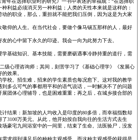
青年在选择职业时的研究》一书中表述的幸福观：“在选择职
一种利益必须消灭另一种利益；人类的天性本来就是这样的：
劳动的职业，那么，重担就不能把我们压倒，因为这是为大家
众敬仰的人生。在当代社会，要做个像马锡五那样的人，最好
好友的心中留下永久的印迹。我会一向为此努力下去。
理学基础知识、基本技能，需要磨砺遇事冷静持重的道行，需
取国家二级心理咨询师；其间，刻苦学习了《基础心理学》《发展心
好的效果。
的学校。招生难，招来的学生素质也每况愈下。这对我的教学
遇到多么可气的事都用平和的语气说话，一时解决不了的问题
开展团体心理辅导，也是困难重重；再之后，在城乡接合部的
计结果：新加坡的人均收入是印度的80多倍，而幸福指数却
了3100万美元。从此，他开始按自我向往的生活方式去生
牧场豪宅九间浴室中的一间里，结束了生命。法医验尸，没发
存需求得到满足后的种种主观感受。而这种主观感受的获得是