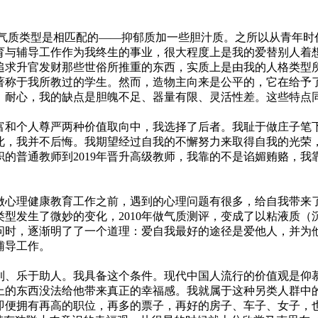
气质类型是相匹配的——抑郁质加一些胆汁质。之所以从青年时
育与辅导工作作为我终生的事业，很大程度上是我的爱替别人着
追求升官发财那些世俗所推重的东西，实质上是由我的人格类型
称于我所教过的学生。然而，造物主向来是公平的，它在给予
、耐心，我的缺点是胆魄不足、器量有限、灵活性差。这些特点
和个人尊严两种价值取向中，我选择了后者。我耻于做庄子笔
，我并不后悔。我期望经过自我的不懈努力来取得自我的光荣，
年入职的普通教师到2019年晋升高级教师，我靠的不是谄媚贿赂
心理健康教育工作之前，遇到的心理问题有很多，给自我带来了数
型发生了微妙的变化，2010年做气质测评，变成了以粘液质（
时，逐渐明了了一个道理：爱自我最好的途径是爱他人，并为
辅导工作。
、乐于助人。我具备这个条件。现代中国人流行的价值观是仰
上的东西没法给他带来真正的幸福感。我就属于这种另类人群中
即便拥有再高的职位，再多的票子，再好的房子、车子、女子，