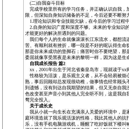
(二)自我奋斗目标
完成学校里所有的学习任务，并正确认识自我，加
限，但深知自身知识储备的不足，今后还要不断努
1.理论知识和专业技能欠缺，在今后的学习过程
2.自身的知识广度和深度不够。未来的专业知识
才能更好的解决所遇到的问题。
我们每个人的生命就像滚滚长江东流水，都想流进
苦、有顺利就有挫折，哪一段是不好的呢认得生命
那是你未来成功的垫脚石；痛苦时你不要绝望，那
委屈就像享受黑夜是未来的黎明一样，因为这是生
自我成长报告 篇2
xx，2001年出生于河北省秦皇岛市，现就读于xx
性格较为活泼，是乐观主义者，从不会轻易被烦心
熟，事后回顾却总发现很幼稚，做事情也经常顾头
到遗憾，没有到达自我期望的结果，但又无奈自我
色改变甚至声音小到其他人完全听不到，这是我自
骛完全投入。
关于成长史
我从小就一向生长在充满亲人关爱的环境中，是家
庭环境造就了我乐观活泼的性格，我比其他人的抗
乐，没有手机电脑游戏机，睡醒了吃好饭就下楼叫