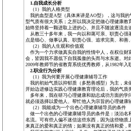
1.自我成长分析
（1）我的人格类型
我的血型是A型（具体来讲是AO型），这与我的
型气质有很大关系；之所以我决定把做心理健康教
始终坚持着一颗进取上进的心、并且不随波逐流去
从教三十多年来，我一向以和蔼可亲、职责心强著
点是细心、做事认真、职责心强、追求完美、和善
（2）我的人生观和价值观
作为一个力求做真实自我的性情中人，在权位财富
会，皆因我不愿低下自我孤傲的头而与水东逝。对此
2009年教师节的省教育系统优秀教师，从1982
2.职业行为分析
（1）我为何要开展心理健康辅导工作
我的初始气质以抑郁质（多愁善感型）为主，未做
开始边进修边实践心理健康教育理论后，我的气质类
多年来，我在研习心理健康和励志成功方面的学问
就必须选择以爱他人、帮忙他人为宗旨的心理健康
（2）我能成为一个出色心理健康辅导员的条件
做一个出色的心理健康辅导员的条件是：淡泊名利
名流。可有些人偏不迷信这些东西，因为这些物质
来真正的爱和真正的情；如果没有真正的情和爱，