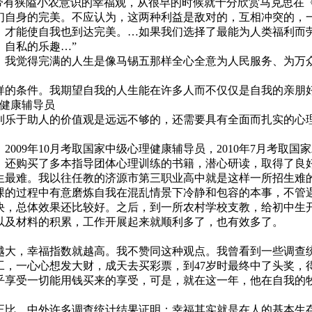
带有狭隘小农意识的幸福观，从很早的时候就十分欣赏马克思在《
们自身的完美。不应认为，这两种利益是敌对的，互相冲突的，
，才能使自我也到达完美。…如果我们选择了最能为人类福利而
、自私的乐趣…”
我觉得完满的人生是像马锡五那样全心全意为人民服务、为万
的条件。我期望自我的人生能在许多人而不仅仅是自我的亲朋
健康辅导员
乐于助人的价值观是远远不够的，还需要具有全面而扎实的心
，2009年10月考取国家中级心理健康辅导员，2010年7月考
。还购买了多本指导团体心理训练的书籍，潜心研读，取得了良
最难。我以往任教的济源市第三职业高中就是这样一所招生难
课的过程中有意磨炼自我在混乱情景下冷静和包容的本事，不管
决，总体效果还比较好。之后，到一所农村学校支教，给初中生
以及材料的积累，工作开展起来就顺利多了，也有效多了。
大，幸福指数就越高。我不赞同这种观点。我曾看到一些调查统
，一心心想发大财，成天去买彩票，到47岁时最终中了头奖，得
乎享受一切能用钱买来的享受，可是，就在这一年，他在自我的
比。中外许多调查统计结果证明：幸福其实就是在人的基本生