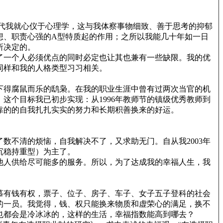
代我就心仪于心理学，这与我体察事物细致、善于思考的抑郁
想、职责心强的A型特质起的作用；之所以我能几十年如一日
所决定的。
了一个人必须优点的同时必定也让其也兼有一些缺限。我的优
同样和我的人格类型习习相关。
下得腐鼠而乐的鸱枭。在我的职业生涯中曾有过两次当官的机
这个目标我已初步实现：从1996年教师节的镇级优秀教师到
，我靠的的自我扎扎实实的努力和长期积善换来的好运。
不清的烦恼，自我解决不了，又求助无门。自从我2003年
沉稳持重型）为主了。
他人供给尽可能多的服务。所以，为了达成我的幸福人生，我
慕有钱有权，票子、位子、房子、车子、女子五子登科的社会
的一员。我觉得，钱、权只能换来物质和虚荣心的满足，换不
也都会是冷冰冰的，这样的生活，幸福指数能高到哪去？