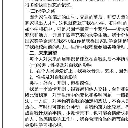
很多愉快而难忘的记忆。
(二)求学之路
因为家住在偏远的山村，交通的落后，师资力量的
寒家境出人才”，这也就造就了我在小学、初中时
如小学和初中，可是只因怀揣着一个梦想——读大
梦想和活力，开启了四年充实的大学生活。我十分
国家奖学金(那里我不明白你是获得国家助学金还
了我继续向前的动力。生活中我积极参加各项活动
二、未来展望
每个人对未来的展望都是建立在自我以后本事所能
(一)兴趣，性格及对自我的影响
1、在个人兴趣爱好上，我喜欢音乐、艺术，因为
2、性格及对自我的影响
类型：外向，开朗，但很感性。
我是一个热情开朗，很容易和他人交往，合作和适
绪比较稳定，对于生活中的变化和各种问题，一般
法，一方面，对事物有自我的确定和想法，不会人
热心。有时也可能过分冲动，自我约束力比较差。
成自我计划的事情，少数情景下，也可能会情绪失
的人，当感情影响工作时，我会合理恰当的调节自
会影响学习和心境。