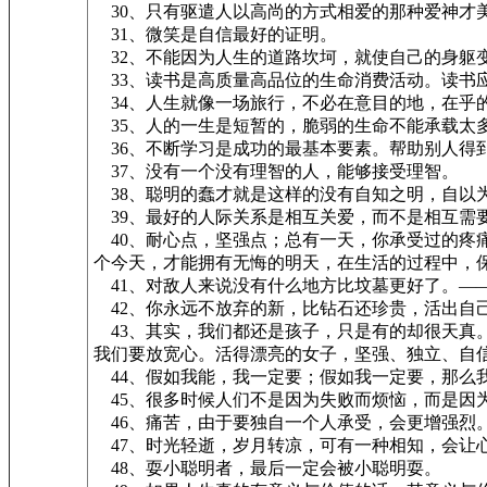
30、只有驱遣人以高尚的方式相爱的那种爱神才
31、微笑是自信最好的证明。
32、不能因为人生的道路坎坷，就使自己的身躯
33、读书是高质量高品位的生命消费活动。读书
34、人生就像一场旅行，不必在意目的地，在乎
35、人的一生是短暂的，脆弱的生命不能承载太
36、不断学习是成功的最基本要素。帮助别人得
37、没有一个没有理智的人，能够接受理智。
38、聪明的蠢才就是这样的没有自知之明，自以
39、最好的人际关系是相互关爱，而不是相互需
40、耐心点，坚强点；总有一天，你承受过的疼
个今天，才能拥有无悔的明天，在生活的过程中，
41、对敌人来说没有什么地方比坟墓更好了。—
42、你永远不放弃的新，比钻石还珍贵，活出自
43、其实，我们都还是孩子，只是有的却很天真
我们要放宽心。活得漂亮的女子，坚强、独立、自
44、假如我能，我一定要；假如我一定要，那么
45、很多时候人们不是因为失败而烦恼，而是因
46、痛苦，由于要独自一个人承受，会更增强烈
47、时光轻逝，岁月转凉，可有一种相知，会让
48、耍小聪明者，最后一定会被小聪明耍。