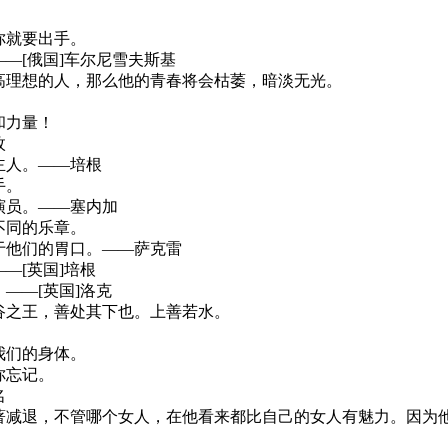
你就要出手。
—[俄国]车尔尼雪夫斯基
高理想的人，那么他的青春将会枯萎，暗淡无光。
和力量！
枚
主人。——培根
手。
演员。——塞内加
不同的乐章。
于他们的胃口。——萨克雷
—[英国]培根
——[英国]洛克
谷之王，善处其下也。上善若水。
我们的身体。
你忘记。
名
著减退，不管哪个女人，在他看来都比自己的女人有魅力。因为