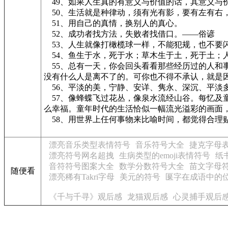
49、如果人生真的有意义与价值的话，其意义与
50、生活就是种律动，须有光有影，要有左有右
51、用自己的真情，换别人的真心。
52、成功者找方法，失败者找借口。——俗谚
53、人生就像打橄榄球一样，不能犯规，也不要闪
54、鱼生于水，死于水；草木生于土，死于土；人
55、总有一天，你会回头看看那些经历过的人和
没有什么人是离不了的。可你也不得不承认，就是
56、平淡的美，宁静、安详、隽永、深沉、平淡
57、像蜂蝶飞过花丛，像泉水流经山谷。每忆及
么幸福。童年时代的生活恰似一幅流光溢彩的画面
58、用世界上任何事物来比喻时间，都觉得合理
漂亮音乐类型表情符号
音乐符号大全
捷克字母
漂亮符号网名超拽
生病类型的emoji表情符号
纸
音符符号图案大全
数学分数符号大全
苗文字母
随便看
漂亮稀有Takri字母
美元的符号
匽字在成语中的
《千与千寻》观后感
龙猫观后感
心灵捕手观后