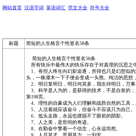
网站首页
汉语字词
英语词汇
范文大全
符号大全
标题
简短的人生格言个性签名58条
简短的人生格言个性签名58条
所有快乐中最伟大的快乐存在于对真理的沉思之中
1、有些人终生向幻影追逐，所得也只是幻想似的
头，一株灌木一下子便会变成一头熊。纯洁的思想
2、明日复明日，明日何其多，我生待明日，万事
3、科学是人为的，是获得的技术，不是自发的；
第198页。
4、理性的自豪成为人们理解和战胜自然的工具，乐
5、人活着就应该奋斗，但奋斗不应该只为自己。
6、低头走路，永远也摆脱不了眼前的阴影。
7、人之美，是世间的奇迹。
8、在勤奋中擎着一个信念，心永远坦然。
9、人尽其才，恶用其力。一刘安