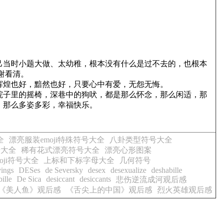
己当时小题大做、太幼稚，根本没有什么是过不去的，也根本
谢看清。
辉煌也好，黯然也好，只要心中有爱，无怨无悔。
院子里的摇椅，深巷中的狗吠，都是那么怀念，那么闲适，那
，那么多姿多彩，幸福快乐。
全
漂亮服装emoji特殊符号大全
八卦类型符号大全
号大全
稀有花式漂亮符号大全
漂亮心形图案
oji符号大全
上标和下标字母大全
几何符号
vings
DESes
de Seversky
desex
desexualize
deshabille
ille
De Sica
desiccant
desiccants
悲伤逆流成河观后感
《美人鱼》观后感
《舌尖上的中国》观后感
烈火英雄观后感