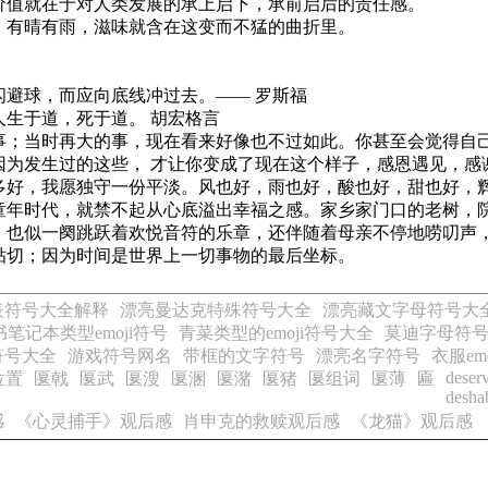
价值就在于对人类发展的承上启下，承前启后的责任感。
，有晴有雨，滋味就含在这变而不猛的曲折里。
避球，而应向底线冲过去。—— 罗斯福
生于道，死于道。 胡宏格言
事；当时再大的事，现在看来好像也不过如此。你甚至会觉得自
因为发生过的这些， 才让你变成了现在这个样子，感恩遇见，感
多好，我愿独守一份平淡。风也好，雨也好，酸也好，甜也好，
童年时代，就禁不起从心底溢出幸福之感。家乡家门口的老树，
，也似一阕跳跃着欢悦音符的乐章，还伴随着母亲不停地唠叨声
贴切；因为时间是世界上一切事物的最后坐标。
表符号大全解释
漂亮曼达克特殊符号大全
漂亮藏文字母符号大
书笔记本类型emoji符号
青菜类型的emoji符号大全
莫迪字母符
符号大全
游戏符号网名
带框的文字符号
漂亮名字符号
衣服em
deser
位置
匽戟
匽武
匽溲
匽溷
匽潴
匽猪
匽组词
匽薄
匾
deshab
感
《心灵捕手》观后感
肖申克的救赎观后感
《龙猫》观后感