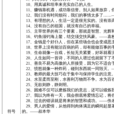
10、用真诚和坦率来充实自己的人生。
11、赚钱靠机遇，成功靠信誉。别人如果放弃，
12、我们没有时间烦闷，我们的事情太多了……—
13、有理想的人，生活一定是很充实的。没有崇
14、没有自己的祖国，就没有自己的幸福。
15、主宰世界的有三个要素，那就是智慧、光辉
16、钓鱼须钓海上鳌，结交须交扶风豪。——袁
17、金钱是个好仆人，但在某些场合也会变成恶
18、世界上没有能治百病的药，却有能做百事的
19、生命就像一台戏，长短无关紧要，好坏就看
20、人生如同一首诗，不同的人谱过也就留下了
21、善良不易为高傲的人所接受，因为它不适合
22、愤怒就像一种炸药，碰到东西就一同毁灭。—
23、教师的最大技巧在于集中与保持学生的注意。
24、水至柔而至刚，水善利万物而不争。水为百
25、无欲则静，静则明。
26、困难不仅可以磨炼我们的意志，还可以锻炼
27、我以为终有一天，我会彻底将爱情忘记，将
28、过去的错误就是将来的智慧和成功。——佚
29、男人的爱情，从他得到肉体满足的瞬间起显
符号
的。——叔本华