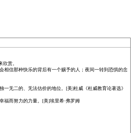
来欣赏。
会相信那种快乐的背后有一个赐予的人；夜间一转到恐惧的念
一无二的、无法估价的地位。[美]杜威《杜威教育论著选》
福而努力的力量。[美]埃里希·弗罗姆