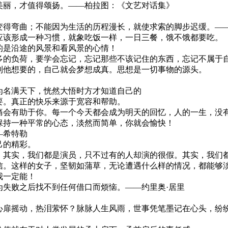
美丽，才值得颂扬。——柏拉图：《文艺对话集》
变得弯曲；不能因为生活的历程漫长，就使求索的脚步迟缓。—
应该形成一种习惯，就象吃饭一样，一日三餐，饿不饿都要吃。
的是沿途的风景和看风景的心情！
多的负荷，要学会忘记，忘记那些不该记住的东西，忘记不属于
到他想要的，自己就会梦想成真。思想是一切事物的源头。
为名满天下，恍然大悟时方才知道自己的
要。真正的快乐来源于宽容和帮助。
痛会有助于你。每一个今天都会成为明天的回忆，人的一生，没
保持一种平常的心态，淡然而简单，你就会愉快！
—希特勒
己的精彩。
。其实，我们都是演员，只不过有的人却演的很假。其实，我们
信。这样的女子，坚韧如蒲草，无论遭遇什么样的情况，都能够
我一定能！
为失败之后找不到任何借口而烦恼。——约里奥·居里
。
心扉摇动，热泪萦怀？脉脉人生风雨，世事凭笔墨记在心头，纷