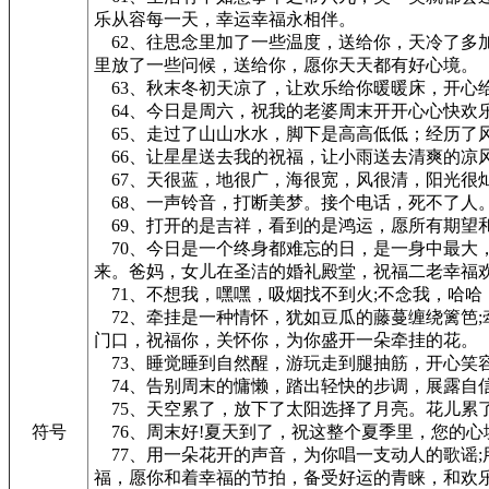
乐从容每一天，幸运幸福永相伴。
62、往思念里加了一些温度，送给你，天冷了多
里放了一些问候，送给你，愿你天天都有好心境。
63、秋末冬初天凉了，让欢乐给你暖暖床，开心
64、今日是周六，祝我的老婆周末开开心心快欢乐
65、走过了山山水水，脚下是高高低低；经历了
66、让星星送去我的祝福，让小雨送去清爽的凉
67、天很蓝，地很广，海很宽，风很清，阳光很灿
68、一声铃音，打断美梦。接个电话，死不了人
69、打开的是吉祥，看到的是鸿运，愿所有期望
70、今日是一个终身都难忘的日，是一身中最大
来。爸妈，女儿在圣洁的婚礼殿堂，祝福二老幸福欢
71、不想我，嘿嘿，吸烟找不到火;不念我，哈哈
72、牵挂是一种情怀，犹如豆瓜的藤蔓缠绕篱笆;
门口，祝福你，关怀你，为你盛开一朵牵挂的花。
73、睡觉睡到自然醒，游玩走到腿抽筋，开心笑
74、告别周末的慵懒，踏出轻快的步调，展露自
75、天空累了，放下了太阳选择了月亮。花儿累
符号
76、周末好!夏天到了，祝这整个夏季里，您的心
77、用一朵花开的声音，为你唱一支动人的歌谣;
福，愿你和着幸福的节拍，备受好运的青睐，和欢