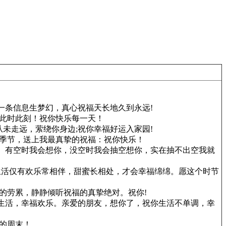
一条信息生梦幻，真心祝福天长地久到永远!
此时此刻！祝你快乐每一天！
未走远，萦绕你身边;祝你幸福好运入家园!
季节，送上我最真挚的祝福：祝你快乐！
钱。有空时我会想你，没空时我会抽空想你，实在抽不出空我就
生活仅有欢乐常相伴，甜蜜长相处，才会幸福绵绵。愿这个时节
的劳累，静静倾听祝福的真挚绝对。祝你!
的生活，幸福欢乐。亲爱的朋友，想你了，祝你生活不单调，幸
的周末！