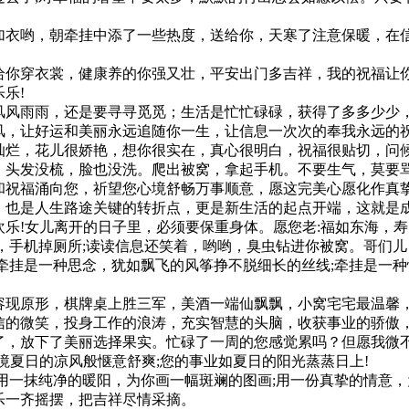
加衣哟，朝牵挂中添了一些热度，送给你，天寒了注意保暖，在
给你穿衣裳，健康养的你强又壮，平安出门多吉祥，我的祝福让
乐!
风风雨雨，还是要寻寻觅觅；生活是忙忙碌碌，获得了多多少少
风，让好运和美丽永远追随你一生，让信息一次次的奉我永远的祝
烂，花儿很娇艳，想你很实在，真心很明白，祝福很贴切，问候
。头发没梳，脸也没洗。爬出被窝，拿起手机。不要生气，莫要
和祝福涌向您，祈望您心境舒畅万事顺意，愿这完美心愿化作真
，也是人生路途关键的转折点，更是新生活的起点开端，这就是
乐!女儿离开的日子里，必须要保重身体。愿您老:福如东海，
，手机掉厕所;读读信息还笑着，哟哟，臭虫钻进你被窝。哥们儿
牵挂是一种思念，犹如飘飞的风筝挣不脱细长的丝线;牵挂是一
容现原形，棋牌桌上胜三军，美酒一端仙飘飘，小窝宅宅最温馨，
信的微笑，投身工作的浪涛，充实智慧的头脑，收获事业的骄傲，
了，放下了美丽选择果实。忙碌了一周的您感觉累吗？但愿我微
境夏日的凉风般惬意舒爽;您的事业如夏日的阳光蒸蒸日上!
用一抹纯净的暖阳，为你画一幅斑斓的图画;用一份真挚的情意，
乐一齐摇摆，把吉祥尽情采摘。