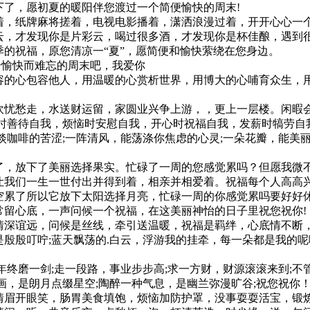
下了，愿初夏的暖阳伴您渡过一个简便愉快的周末!
着，纸牌麻将搓着，电视电影播着，潇洒浪漫过着，开开心心一
云，才发现你是片彩云，喝过很多酒，才发现你是杯佳酿，遇到
的祝福，原您清凉一“夏”，愿简便和愉快萦绕在您身边。
个愉快而难忘的周末吧，我爱你
容的心包容他人，用温暖的心赏析世界，用博大的心哺育众生，
吹忧愁走，水送财运留，家圆业兴争上游，，更上一层楼。闲暇会
时善待自我，烦恼时安慰自我，开心时祝福自我，发薪时犒劳自
淡咖啡的苦涩;一阵清风，能荡涤你焦虑的心灵;一朵花瓣，能美丽
了，放下了美丽选择果实。忙碌了一周的您感觉累吗？但愿我微
我们一生一世付出并得到着，相亲并相爱着。祝福每个人高高兴兴
空累了所以它放下太阳选择月亮，忙碌一周的你感觉累吗要好好
常留心底，一声问候一个祝福，在这美丽神怡的日子里祝您祝你!
情深谊远，问候是丝线，牵引送温暖，祝福是羁绊，心底情不断
殷殷叮咛;蓝天飘荡的.白云，浮游我的挂牵，每一朵都是我的
终磨一剑;走一段路，事业步步高;求一方财，财源滚滚来到;不管
画，是朗月点缀星空;陶醉一种气息，是幽兰弥漫旷谷;祝您祝你
情眉开眼笑，肠胃美食填饱，烦恼加防护罩，没事耍耍活宝，锻炼