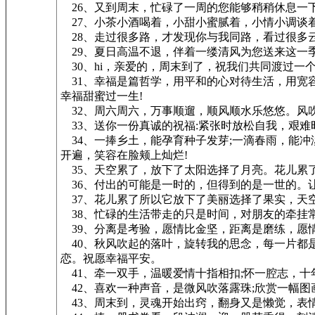
26、又到周末，忙碌了一周的您能够稍稍休息一
27、小茶小酒喝着，小甜小蜜腻着，小情小调谈
28、走过很多路，才发现你与我同路，看过很多
29、夏日高温不退，伴着一缕清风为您送来这一季
30、hi，亲爱的，周末到了，祝我们共同渡过一
31、幸福是篇哲学，用平和的心对待生活，用宽
幸福甜蜜过一生!
32、周六周六，万事顺遛，顺风顺水乐悠悠。风
33、送你一份真诚的祝福:紧张时放松自我，艰难
34、一捧乡土，能孕育种子发芽;一滴春雨，能冲
开遍，笑容在脸颊上灿烂!
35、天空累了，放下了太阳选择了月亮。花儿累
36、付出的可能是一时的，但得到的是一世的。让
37、花儿累了所以它放下了美丽选择了果实，天
38、忙碌的生活带走的只是时间，对朋友的牵挂
39、分离是考验，愿情比金坚，距离是磨练，愿
40、秋风吹起的落叶，旋转我的思念，每一片都是
恋。祝愿幸福平安。
41、牵一双手，温暖爱情十指相扣;怀一腔志，十年
42、喜欢一种声音，是微风吹落露珠;欣赏一幅图
43、周末到，灵魂开始出窍，翻身又是懒觉，表