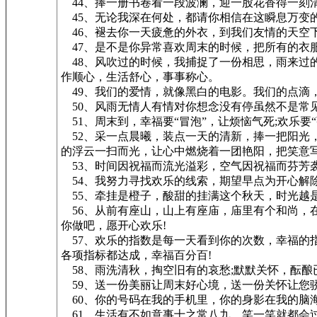
44、捧一册书卷看一段波澜，迎一股花香得一刻
45、无论我深在何处，都请你相信在这瞬息万变的
46、褪去你一天疲惫的外衣，到我们友情的天空
47、是不是你异常喜欢周末的时候，把所有的衣
48、风吹过的时候，我捕捉了一份相思，雨来过
作顺心，生活舒心，事事称心。
49、我们的爱情，就像黑白的电影。我们的点滴
50、风雨无情人有情对你想念没有停虽然不是常
51、周末到，幸福要“冒泡”，让烦恼气死;欢乐要“
52、采一点晨曦，装点一天的清新，捧一把阳光
的浮云一扫而光，让心中燃烧着一团艳阳，把笑意
53、时间因祝福而流光溢彩，空气因祝福而芬芳
54、我努力寻找欢乐的线索，期望早点为开心解
55、牵挂是橙子，酸甜的挂满这个秋天，时光越
56、从前有座山，山上有座庙，庙里有个和尚，
你做吧，愿开心欢乐!
57、欢乐的指数是每一天看到你的次数，幸福的
各项指标都达成，幸福百分百!
58、雨洗清秋，掏空旧有的哀愁;默默关怀，酝酿
59、送一份美丽让周末好心境，送一份关怀让您骄
60、你的号码在我的手机里，你的身影在我的脑
61、生活有不如意事十之常八九，笑一笑就都会