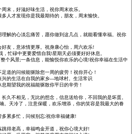
个周末，好滋好味生活，祝你周末欢乐。
很多人才发现你是我最期待的，朋友，周末愉快。
用理解的心淡忘痛苦，愿你做到这几点，就能看懂幸福。祝你
好友，意浓情更厚。祝身康心怡，周六欢乐!
我，忙碌中更要爱惜自我!星期天必须要好好休息。
整个风景;一条信息，能愉悦你欢乐的心境!祝你幸福在生活中
不足道的问候能驱除您一周的疲劳！祝你开心！
的生活在自我的家乡---地球村。生活常识
休息期望我的祝福能驱散你平日的辛劳！
，长久不相见，无比的想念，信息送给你，不回我的是坏蛋。
呢喃。天冷了，注意保暖，欢乐增添，你的笑容是我最大的眷
多累多忙，问候别忘:祝你幸福健康!
！
跳得老高，幸福鸣金开道，祝你心境大好!