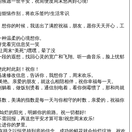
候愿一世平安，祝简便度周末悠闲好心境!
烦恼作别，将欢乐签约!生活常识
，想你的时候，我送出了满腔祝福，朋友，愿你天天开心，工
一种温柔的心境想你。
好觉看完信息笑一笑
让周末“美死”;嘿嘿，晕了没
一段的遐想，找回心灵的宽广和飞翔。听一曲音乐，脸上忧郁
便此时此刻！祝你！
迅速修改信息，告诉你，我想你了，周末欢乐。
美艳。亲爱的朋友，就这么相陪相伴，祝你幸福每一天。
别躺着，做饭别烫着，通信别电着，看你倒霉惯了，那和尚就
基数，美满的指数是每一天与你相守的时数，亲爱的，祝福你
灿烂的阳光，明媚你的前路。祝一切都好!
需回报，再送您平安才算可靠!祝您周末欢乐!
走进你的梦里。
有持之以恒坚持到底的信念，成功的鲜花就会灿烂绽放。祝欢