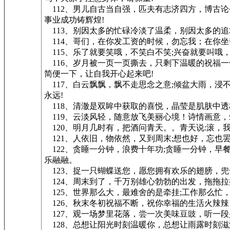
112、男儿自古当自强，匹夫有志济四方，博古
事业成功铸辉煌!
113、别因太多的忙碌冷淡了温柔，别因太多的追
114、哥们，在你发工资的时候，勿忘我；在你
115、乐了就要笑哦，不笑白不笑;兴奋就要叫哦
116、岁月被一页一页撕去，只剩下温暖的祝福一
简便一下，让自我开心起来吧!
117、白云飘飘，飘不走思念之意;倾盆大雨，浸
永远!
118、清澈是双眸中获取的喜悦，晶莹是肌肤中
119、云淡风轻，随意放飞美丽心境！诗情画意
120、明月几时有，把酒问青天。。青天说:滚，
121、人依旧，物依然，又到周末;想也好，忘也罢
122、贪睡一分钟，浪费十年功;贪睡一分钟，早
乐融融。
123、捉一只蝴蝶送您，愿您拥有欢乐的翅膀，
124、周末到了，千万别雄心勃勃的出发，拖拖
125、世界那么大，最难舍的是牵挂;工作那么忙
126、秋末冬初祝福不断，祝你幸福的生活火辣
127、观一场梦里花落，尝一次美味豆豉，听一
128、总想让阳光时刻温暖你，总想让雨露时刻