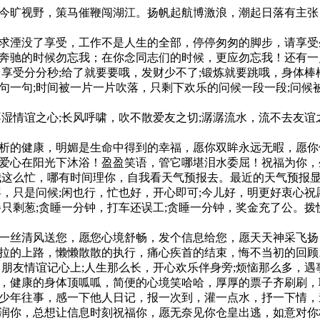
论今旷视野，策马催鞭闯湖江。扬帆起航博激浪，潮起日落有主
求湮没了享受，工作不是人生的全部，停停匆匆的脚步，请享受生
坐奔驰的时候勿忘我；在你念同志们的时候，更应勿忘我！还有
，享受分分秒;给了就要要哦，发财少不了;锻炼就要跳哦，身体棒
句一句;时间被一片一片吹落，只剩下欢乐的问候一段一段;问
不湿情谊之心;长风呼啸，吹不散爱友之切;潺潺流水，流不去友
透析的健康，明媚是生命中得到的幸福，愿你双眸永远无暇，愿
，爱心在阳光下沐浴！盈盈笑语，管它哪堪泪水委屈！祝福为你，
我这么忙，哪有时间理你，自我看天气预报去。最近的天气预报
，只是问候;闲也行，忙也好，开心即可;今儿好，明更好衷心祝
餐只剩葱;贪睡一分钟，打车还误工;贪睡一分钟，奖金充了公。
兜一丝清风送您，愿您心境舒畅，发个信息给您，愿天天神采飞扬
拉拉的上路，懒懒散散的执行，痛心疾首的结束，悔不当初的回顾
，朋友情谊记心上;人生那么长，开心欢乐伴身旁;烦恼那么多，
辣，健康的身体顶呱呱，简便的心境笑哈哈，厚厚的票子齐刷刷
段少年往事，感一下他人日记，报一次到，灌一点水，抒一下情
滋润你，总想让信息时刻祝福你，愿无奈见你仓皇出逃，如意对