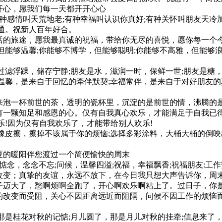
开心，愿我们每一天都开开心心
种感情叫天荒地老;有种幸福叫认识你真好;有种关怀叫朋友天冷加
通。祝新人百年好合。
活的旅途，愿我最真诚的祝福，带给你无尽的喜悦，愿你每一个
但能够温馨;你能够不博学，但能够聪明;你能够不高雅，但能够
过滤浮躁，储存宁静;朋友是水，滋润一时，保鲜一世;朋友是糖
温馨，是来自于回忆的牵伴默契;幸福常伴，是来自于对好朋友
来泡一杯前世的茶，透明的瓷杯里，沉淀的是前世的情，沸腾的是
有一颗知足和感恩的心。仅有自我真心欢乐，才能满足于自我已得
乐!因为仅有自我欢乐了，才能带给别人欢乐!
橡皮擦，擦掉不该属于你的烦恼;选择多彩涂料，大桶大桶的倒
夏的暖阳伴您渡过一个简便愉快的周末
惦念，念念不忘;问候，温馨四溢;祝福，幸福飘香;祝福朋友:工
改变；真挚的友谊，永远不放下，在今日我只想大声告诉你，周
迈大了，愁啊烦啊全跑了，开心啊欢乐啊粘上了。过日子，你是
的改变而受阻，关心不因距离远近而阻隔，问候不因工作的烦恼
那是桂花对秋的记惦;月儿圆了，那是月儿对秋的挂牵;信息来了，