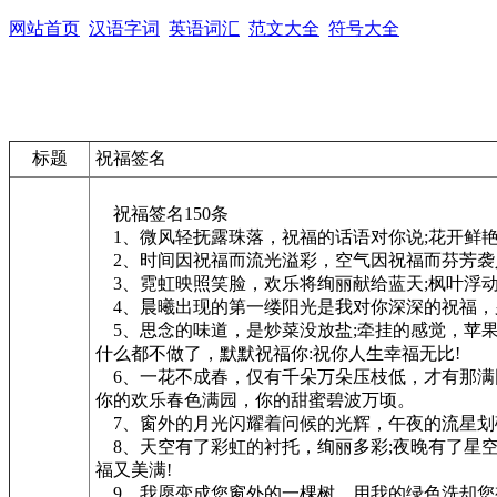
网站首页
汉语字词
英语词汇
范文大全
符号大全
标题
祝福签名
祝福签名150条
1、微风轻抚露珠落，祝福的话语对你说;花开鲜艳
2、时间因祝福而流光溢彩，空气因祝福而芬芳袭
3、霓虹映照笑脸，欢乐将绚丽献给蓝天;枫叶浮动
4、晨曦出现的第一缕阳光是我对你深深的祝福，
5、思念的味道，是炒菜没放盐;牵挂的感觉，苹果
什么都不做了，默默祝福你:祝你人生幸福无比!
6、一花不成春，仅有千朵万朵压枝低，才有那满
你的欢乐春色满园，你的甜蜜碧波万顷。
7、窗外的月光闪耀着问候的光辉，午夜的流星划
8、天空有了彩虹的衬托，绚丽多彩;夜晚有了星空
福又美满!
9、我愿变成您窗外的一棵树，用我的绿色洗却您