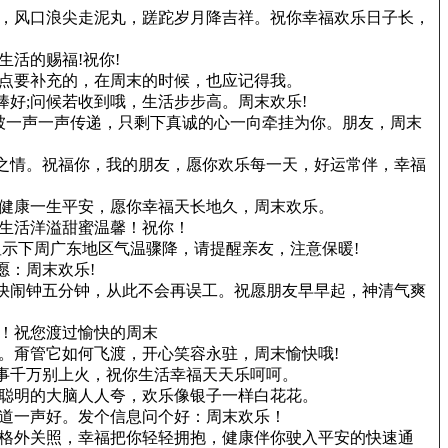
张，风口浪尖走泥丸，蹉跎岁月降吉祥。祝你幸福欢乐日子长，
活的赐福!祝你!
一点要补充的，在周末的时候，也应记得我。
棒好;问候若收到哦，生活步步高。周末欢乐!
候被一声一声传递，只剩下真诚的心一向牵挂为你。朋友，周末
谊之情。祝福你，我的朋友，愿你欢乐每一天，好运常伴，幸福
你健康一生平安，愿你幸福天长地久，周末欢乐。
生活洋溢甜蜜温馨！祝你！
显示下周广东地区气温骤降，请提醒亲友，注意保暖!
愿：周末欢乐!
拨快闹钟五分钟，从此不会再误工。祝愿朋友早早起，神清气爽
！祝您渡过愉快的周末
。甭管它如何飞渡，开心笑容永驻，周末愉快哦!
遇事千万别上火，祝你生活幸福天天乐呵呵。
，聪明的大脑人人夸，欢乐像银子一样白花花。
，道一声好。发个信息问个好：周末欢乐！
你格外关照，幸福把你轻轻拥抱，健康伴你驶入平安的快速通