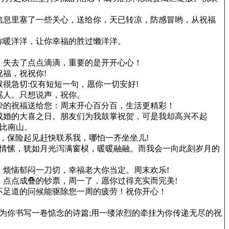
信息里塞了一些关心，送给你，天已转凉，防感冒哟，从祝福
你暖洋洋，让你幸福的胜过懒洋洋。
，失去了点点滴滴，重要的是开开心心！
福，祝祝你!
很急切:仅有短短一句，愿你一切安好!
骂人。只想说声，祝你。
挚的祝福送给您：周末开心百分百，生活更精彩！
成婚的大喜之日。朋友们为我鼓掌祝贺，可是我却高兴不起
寿比南山。
，保险起见赶快联系我，哪怕一齐坐坐儿!
种情愫，犹如月光泻满窗棂，暖暖融融。而我会一向此刻岁月的
烦恼郁闷一刀切，幸福老大你当定。周末欢乐!
点点成叠的钞票，周一了，愿你过得充实而完美!
不足道的问候能驱除您一周的疲劳！祝你开心！
为你书写一卷惦念的诗篇;用一缕浓烈的牵挂为你传递无尽的祝