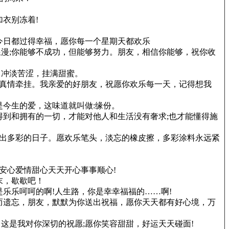
衣别冻着!
今日都过得幸福，愿你每一个星期天都欢乐
浪漫;你能够不成功，但能够努力。朋友，相信你能够，祝你收
，冲淡苦涩，挂满甜蜜。
的真情牵挂。我亲爱的好朋友，祝愿你欢乐每一天，记得想我
今生的爱，这味道就叫做:缘份。
到和拥有的一切，才能对他人和生活没有奢求;也才能懂得施
映出多彩的日子。愿欢乐笔头，淡忘的橡皮擦，多彩涂料永远紧
作安心爱情甜心天天开心事事顺心!
末，歇歇吧！
乐乐呵呵的啊!人生路，你是幸幸福福的……啊!
而遗忘，朋友，默默为你送出祝福，愿你天天都有好心境，万
这是我对你深切的祝愿;愿你笑容甜甜，好运天天碰面!