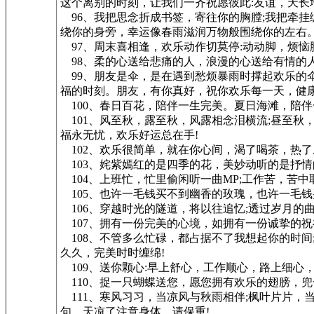
这个离别的时刻，让我们一齐祝愿彼此:友谊，天长
96、我把思念折成书签，寄往你的胸膛;我把牵挂
绕你的身旁，幸运像春雨滋润万物般围绕你的左右
97、周末喜相逢，欢乐动作切莫停:动动脚，烦恼
98、柔的心送给悲痛的人，浪漫的心送给有情的
99、朋友是伞，是在遇到愁烦暴雨时撑起欢乐的伞
福的时刻。朋友，有你真好，祝你欢乐每一天，健康
100、春日百花，陪伴一生完美。夏日海滩，陪
101、风至秋，露至秋，风露相念泪横流;昼至秋
福永无忧，欢乐好运总在手!
102、欢乐很简单，就在你心间，渴了喝茶，热了
103、姹紫嫣红的是四季的花，美妙动听的是抒
104、上班忙，忙里偷闲听一曲MP;工作苦，苦
105、也许一毛钱买不到幽香的玫瑰，也许一毛钱
106、穿越时光的隧道，将以往追忆;透过岁月的
107、拥有一份完美的心境，如拥有一份诚挚的
108、不管多么忙碌，都占据不了我想起你的时间
久久，完美时时缠绵!
109、送你颗心:早上舒心，工作顺心，路上细心
110、捉一只蝴蝶送您，愿您拥有欢乐的翅膀，
111、寒风习习，当凉风与秋雨相伴;枫叶片片，
句，天凉了注意身体，请保重!