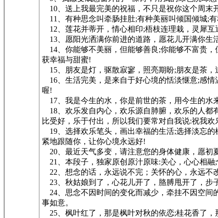
10、送上我最完美的祝福，不只是祝你这个周末
11、有种思念叫牵肠挂肚;有种美丽叫倾国倾城;有
12、莲花并蒂开，情心相印;梧枝连理栽，灵犀互
13、愿阳光洒满你前进的道路，愿花儿开满你生
14、你能够不美丽，但能够善良;你能够不富贵，
获幸福与甜蜜!
15、朋友是灯，驱散寂寥，照亮期盼;朋友是茶，
16、生活完美，是来自于好心境的恬淡惬意;感情
喔!
17、我是今生的水，你是前世的茶，用今生的水
18、欢乐发自内心，欢乐源自肺腑，欢乐的人都
比受好，乐于付出，所以我们要常对自我说:祝我欢
19、选择欢乐笔头，画出幸福的生活;选择淡忘的
紧地跟随你，让你心境永远好!
20、最近天气多变，请注意您的身体健康，愿初
21、本段子，独家原创原汁原味:关心，心心相融;
22、想念的话，永远说不完；关怀的心，永远不
23、秋姑娘到了，心花儿开了，胳膊甩开了，步子
24、思念不因时间的变化而减少，牵挂不因空间
事如意。
25、枫叶红了，那是枫叶对秋的依恋;桂花香了，