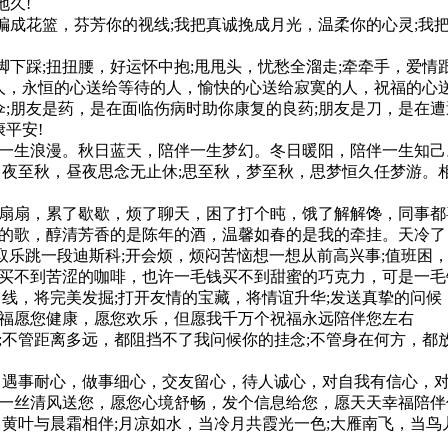
地久!
编成花篮，芬芳你的视线;我把真诚挽成月光，温柔你的心灵;我
。
脚下踩;扭扭腰，好运怀中抱;甩甩头，忧愁全溜走;牵牵手，爱情
人，永恒的心送给等待的人，愉快的心送给寂寞的人，祝福的心
;朋友是药，是在面临伤病时助你康复的良药;朋友是刀，是在遭
平安!
伴一生浪漫。秋日蓝天，陪伴一生梦幻。冬日暖阳，陪伴一生知己
，夜至秋，昼夜思念无止休;思至秋，梦至秋，思梦恒久任梦游。
扇扇，累了歇歇，烦了聊天，困了打个盹，饿了解解馋，同事都
情的歌，醇清芳香的是陈年的酒，温馨如春的是我的牵挂。天冷
中取乐跳一段迪斯科;开会烦，烦闷苦恼想一想从前高兴事;值班
买不到苦涩的咖啡，也许一毛钱买不到甜蜜的巧克力，可是一毛钱
曲线，将完美发掘;打开友情的宝藏，将情谊升华;发送真挚的问候
祝福愿您健康，愿您欢乐，但愿我千万个祝福永远陪伴您左右
;不管距离多远，都阻挡不了我问候你的挂念;不管身在何方，都
，遇事耐心，做事细心，交友留心，待人诚心，对自我有信心，
兜一丝清风送您，愿您心境舒畅，发个信息给您，愿天天幸福陪伴
当黄叶与晨霜相伴;月凉如水，当冷月共霞光一色;大雁南飞，当