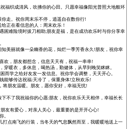
把祝福织成清风，吹拂你的心田。只愿幸福像阳光普照大地般环
跟你走。祝你周末乐不停，逍遥自在数你行!
送给正在看信息的人：周末欢乐！
遇困难险境时拔刀相助;朋友是福，是在成功欢乐时与你分享幸
。
相知美丽就像一朵幽香的花，灿烂一季芳香永久!朋友，祝你幸
喜欢，朋友都想念，信息天天有，祝福一串串!
了，穿暖衣，多休息，喝热汤，勤健体，从早到晚笑眯眯。
困，困而学之给好友发一发信息。祝你学会调整，天天开心。
能够传达祝福:天冷了，保重身体!立秋欢乐!
，将朋友温暖。朋友，愿你安好，幸福无忧!
放下不了我祝福你的心愿:朋友，祝你欢乐天天相伴，幸福长长
对朋友有爱心，对亲人关心，最重要的是开开心心!
你。
鸟儿打点南飞的行装，当冬天的气息飘然而至，我暖暖地送上一