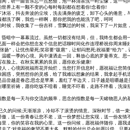
清闲，听一曲音乐忘一点愁烦，泡一杯清茶洗一时尘缘，送一句问
世界上有一颗不变的心每时每刻都在想着你!念着你!
下沐浴，抖去奔波的尘埃，洗去满身的疲乏，卸下心头的倦意，与
服都洗了啊，我也一样啊，那你把我的也能洗了吧，呵呵
的时候，我收集了一份吉祥，雪飘过的时候，我采下了一片如意
，昏暗中一幕幕流过。虽然一切都没有结局，但，我终生都会用
见面一样会把你想念发个信息把话聊时间化作连理桥祝你周末睡
张扬”，让忧伤晕死;笑容要“跋扈”，让郁闷愁死;祝福要“给力”，
，温暖一季的心境。风中潇洒走一回，释放心底的罗曼蒂克。思
写在脸上。在秋实累累的良辰，愿你欢乐健康!
袭人，心境因祝福而花开灿烂，当您打开信息时，愿祝福让您简
除困惑，突然想你的灵感，给了我难以想象的结果，我拿起手机
是品尝越是眷恋;思念是苹果，羞红了半边天，日子越是咀嚼越是
在哪里祈祷，愿你吃饭不噎着，睡觉不吓着，走路不绊着，洗澡
指数是每一天与你交流的频率，思念的指数是每一天睹物思人的
已久的问候;天渐渐凉，冷却不了滚烫的情意。深秋时节，借一束
傲，送一份青春让您不老，送一份梦想让您实现，送一份友情不
海里，你的笑容在我的心里。送一份问候，愿祝福伴随你，愿我
过去了;对幸福的奢望不要太多，默默的付出总会如愿以偿。只要