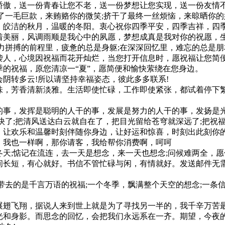
傲，送一份青春让您不老，送一份梦想让您实现，送一份友情不
了一毛巨款，来贿赂你的微笑;挤干了最终一丝烦恼，来晾晒你的
，皎洁的秋月，温暖的冬阳。衷心祝你四季平安，四季吉祥，四季
着美丽，风调雨顺是我心中的夙愿，梦想成真是我对你的祝愿，
力拼搏的前程里，疲惫的总是身躯;在深深回忆里，难忘的总是朋
袭人，心境因祝福而花开灿烂，当您打开信息时，愿祝福让您简
的祝福，原您清凉一“夏”，愿简便和愉快萦绕在您身边。
阴转多云!所以请坚持幸福姿态，彼此多多联系!
味，芳香清新淡雅。生活即使忙碌，工作即使紧张，都试着停下
的事，发挥是聪明的人干的事，发展是努力的人干的事，发扬是
快了;把清风送达白云就自在了，把目光留给苍穹就深远了;把祝福
。让欢乐和温馨时刻伴随你身边，让好运和惊喜，时刻出此刻你
，我也一样啊，那你请客，我给帮你消费啊，呵呵
天;惦记在流连，去一天是想念，来一天也想念;问候难两全，愿
间长短，有心就好。书信不管忙碌与闲，有情就好。发送邮件无需
带去的是千言万语的祝福;一个冬季，飘满整个天空的想念;一条
展翅飞翔，据说人来到世上就是为了寻找另一半的，我千辛万苦最
光和身影。而思念的回忆，会把我们永远系在一齐。期望，今夜