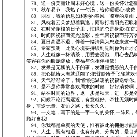
78、送一份美丽让周末好心境，送一份关怀让您骄
79、秋冬易节，我热了一勺汤，给你暖暖心;破费
80、朋友，我的信息如和熙的春风，凉爽的夏雨
81、风枕着云朵梦想着飘逸，雨敲打着阳光召唤
82、在时光穿梭的日子里，忙碌的总是身影;在奋
83、时间因祝福而流光溢彩，空气因祝福而芬芳
84、夏日高温不退，伴着一缕清风为您送来这一季
85、专家预测，此类心境要持续到见到你为止才会
86、人生就像一杯清茶，用爱去浸泡，用心去品
笑容在你的脸庞绽放，幸福与你相伴相依!
87、发呆是无聊的人干的事，发泄是愤怒的人干
88、把心抛给大海就辽阔了;把臂膀给予飞雀就欢
89、天气渐渐冷了，我悄悄把温暖的祝福送给你
90、是不是你异常喜欢周末的时候，好好消费啊
91、站在时间的边界，退一步是秋天，进一步是冬
92、问候不论距离远近，有意就好。牵挂无须时
身，前途无量。友谊之路，长长久久。
93、一支笔，写下的是一字一句的关怀;一阵风，
顾好自我!
94、你我都是单翼的天使，惟有彼此的拥抱才能
95、人生，既有相遇，也有分离。分离的，是目