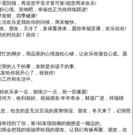
需回报，再送您平安才算可靠!祝您周末欢乐!
好心境。笑纳吧，幸福也正为你持续跟进!
发财，四季健康!
生活欢乐是我给你的问候，周末愉快。
友。朋友，天冷了，多保重身体，愿你幸福安康，欢乐自在!
便此时此刻！祝你！
繁忙的脚步，用品茶的心境放松心绪，让欢乐弥漫在心底。愿
光荣的人干的事，发财是你该干的事。
发给你就开心了，祝祝你!
的工作和生活中。
你欢乐多一点，烦恼少一点，祝一切遂愿!
何方，收到就好。祝福朋友:年年有余，财源广进，祥瑞绕
信息，包含的是无法言说的真挚情谊。朋友，冬天来了，记得照
终找到了你，靠!却发现咱俩的翅膀是一顺边的。
的雨会把我的祝福带给我的朋友。让我们有缘再聚。朋友，在