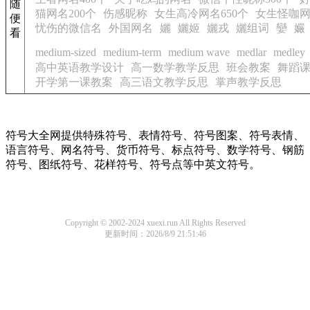
随
猫网名200个
伤感昵称
女生高冷网名650个
女生怪咖
便
忧伤的微信名
外国网名
孋
孋姬
孋戎
孋组词
孌
孍
看
medium-sized
medium-term
medium wave
medlar
medley
高中英语教学设计
高一数学教学反思
班会教案
舞蹈
开学第一课教案
高三语文教学反思
掌声教学反思
符号大全网提供特殊符号、表情符号、符号图案、符号表情、
语言符号、网名符号、货币符号、标点符号、数学符号、钢筋
符号、图纸符号、花样符号、符号点等中英文符号。
Copyright © 2002-2024 xuexi.run All Rights Reserved
更新时间：2026/8/9 21:51:46