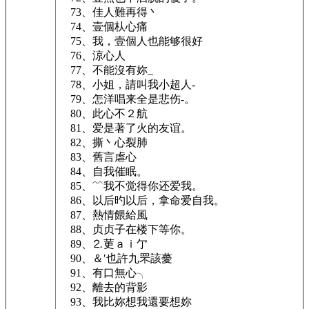
73、佳人難再得丶
74、壹個朲心痛
75、我，壹個人也能够很好
76、涼心人
77、不能沒有妳_
78、小姐，請叫我小超人-
79、怎洋唱来全是悲伤-。
80、此心不２航
81、爱是著了火的友谊。
82、撕丶心裂肺
83、舊言虐心
84、自我催眠。
85、﹌我不觉得你还爱我。
86、以后旳以后，拿命爱自我。
87、熱情餵給風
88、贞贞子在楼下等你。
89、⒉莄ａｉ亇
90、＆′也許九罘該薆
91、有口無心╮
92、離去的背影
93、我比妳想我還要想妳