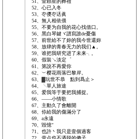
51、壹顆星的葬禮
52、心已入冬
53、冭儍冭迗眞
54、無人相依偎
55、不要为自我的花心找借口。
56、黑白琴鍵ヾ譜寫誰de憂傷
57、前世給不了妳的我今世還妳
58、放肆的青春无力的我们▲。
59、谁把我研究进了未来╮。
60、假裝↘淡定゜
61、第說不再愛你
62、︶樱花雨落巴黎岸。
63、▓玩世不恭ゞ點到爲止＞
64、╰單人旅途
65、爱我等于要把我捕捉。
66、——小情歌
67、主動久了會離開
68、伱給我的傷滿分了
69、a永遠
70、毀憶″
71、也許丶我只是壹個過客
72、壹点也不洒脱的傻子。