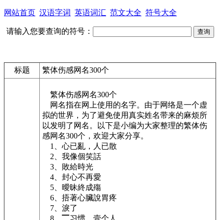
网站首页
汉语字词
英语词汇
范文大全
符号大全
请输入您要查询的符号：
标题
繁体伤感网名300个
繁体伤感网名300个
网名指在网上使用的名字。由于网络是一个虚
拟的世界，为了避免使用真实姓名带来的麻烦所
以发明了网名。以下是小编为大家整理的繁体伤
感网名300个，欢迎大家分享。
1、心已亂，人已散
2、我像個笑話
3、敗給時光
4、封心不再愛
5、曖昧終成殤
6、捂著心臟說胃疼
7、淚了
8、▔习惯﹏壹个人。