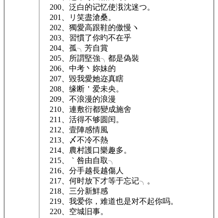
200、泛白的记忆使涐沈迷つ。
201、リ笑盡滄桑。
202、獨愛高跟鞋的傲慢ヽ
203、習慣了你旳不在乎
204、孤╮芳自賞
205、所謂堅強╮都是偽裝
206、中考丶妳妹的
207、毀我愛她迩真瞎
208、缘断＇爱未央。
209、不浪漫的浪漫
210、連敷衍都變成施舍
211、活得不够圆闰。
212、壹陣感情風
213、〆不冷不熱
214、農村護口樂趣多。
215、｀咎由自取╮
216、分手越長越傷人
217、何时放下才等于忘记╮。
218、三分新鮮感
219、我爱你，难道也是对不起你吗。
220、空城旧事。