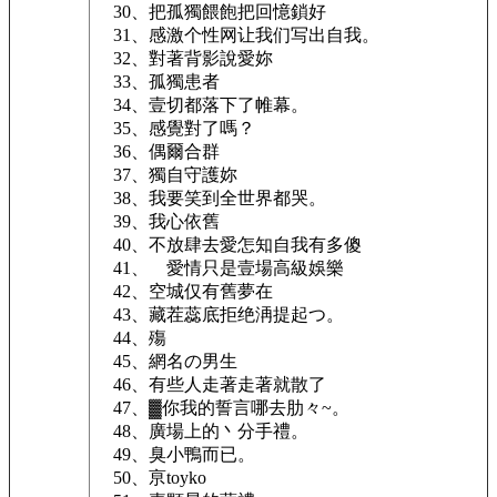
30、把孤獨餵飽把回憶鎖好
31、感激个性网让我们写出自我。
32、對著背影說愛妳
33、孤獨患者
34、壹切都落下了帷幕。
35、感覺對了嗎？
36、偶爾合群
37、獨自守護妳
38、我要笑到全世界都哭。
39、我心依舊
40、不放肆去愛怎知自我有多傻
41、ゝ愛情只是壹場高級娛樂
42、空城仅有舊夢在
43、藏茬蕊底拒绝洅提起つ。
44、殤
45、網名の男生
46、有些人走著走著就散了
47、▓你我的誓言哪去肋々~。
48、廣場上的丶分手禮。
49、臭小鴨而已。
50、亰toyko