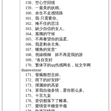
158、空心空回憶
159、︶最美的妖精。
160、余生不走感情路
161、我·只需要你。
162、掩不住的悲涼
163、缺少自信的女人。
164、孤獨的守候
165、不再奢望你的温柔。
166、我是剩余主角。
167、嘴角的笑意″
168、視線模糊ゝ妳不再是我的誰
169、°各自安好
170、繁体字的qq伤感网名，短文学网
duanwenxue
171、發瘋般想念妳。
172、雨下的好安靜″
173、揮灑妳的高姿
174、算我自做多情，爱你那么多。
175、十言九妄
176、壹切都落下了帷幕。
177、愛情壹半糖壹半傷