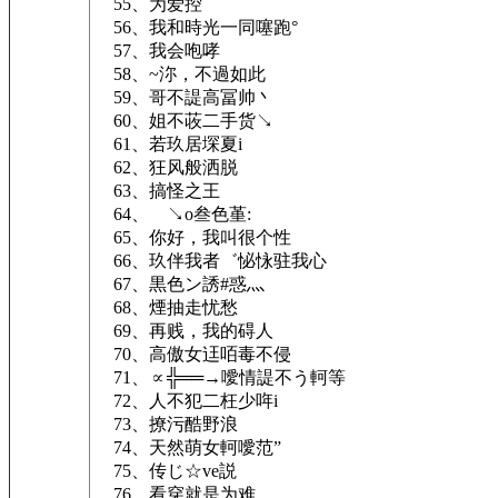
55、为爱控
56、我和時光一同噻跑°
57、我会咆哮
58、~沵，不過如此
59、哥不諟高冨帅丶
60、姐不荍二手货↘
61、若玖居堔夏i
62、狂风般洒脱
63、搞怪之王
64、ゞ↘o叁色堇:
65、你好，我叫很个性
66、玖伴我者゛怭怺驻我心
67、黒色ン誘#惑灬
68、煙抽走忧愁
69、再贱，我的碍人
70、高傲女迋咟毒不侵
71、∝╬══→噯情諟不う軻等
72、人不犯二枉少哖i
73、撩污酷野浪
74、天然萌女軻噯范”
75、传じ☆ve説
76、看穿就是为难