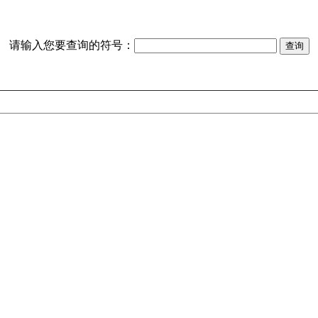
请输入您要查询的符号：