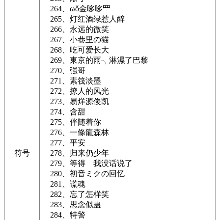
264、ωǒ金哆哆罒
265、灯红酒绿惹人醉
266、永远的微笑
267、小巷里の猫
268、吃可爱长大
269、東京的雨╮淋濕了巴黎
270、强哥
271、素筏淡墨
272、撩人的风光
273、易烊源俊凯
274、含甜
275、伴随着你
276、一條龍森林
277、平安
符号
278、归来仍少年
279、等得ゞ我没话说了
280、初音ミクの回忆
281、谎魂
282、忘了怎样笑
283、思念似蛊
284、特警