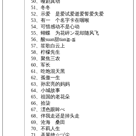
50、哑剧真动
51、冬冬
52、示爱ゞ是爱试爱逝爱誓爱失爱
53、有一ゞ个名字卡在咽喉
54、可惜感动不是心动
55、蝴蝶ゞ为花碎ン花却随风飞
56、酸suan甜tian≧-≦
57、笙歌白云上
58、柠檬先生
59、聚焦三农
60、军长
61、吃饱混天黑
62、孤傲一生
63、孙宏亮的妈妈
64、小城故事
65、祖国的老花朵
66、拾柒
67、潶色眼眸ぺ
68、伴我走还是掉头走
69、沧海ゞ桑田
70、不羁人生
71、圣翼绝☆ヅ尘