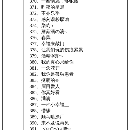
370、一厢情愿，够犯贱
371、昨夜的星晨
372、不亦乐乎
373、感匆谮杉廖谕
374、染屿b
375、蘑菇滴の滴╮
376、春风
377、幸福来敲门
378、让我们玩的伤痕累累
379、酒精Φ毐ヘ
380、我的真心只给你
381、一念花开
382、我你是孤独患者
383、挺萌的⊙
384、眉目爱人
385、你真好看
386、满满
387、一种小幸福__
388、惜缘
389、顺马喷涂厂
390、来不及说再见
391、ヾ(≧O≦)〃嗷~