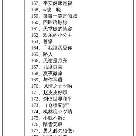
157、平安健康是福
158、∞破ゞ晓
159、微微一笑是倾城
160、回眸语脉脉
161、天堂般的笑容
162、欢乐的小公主
163、善缘
164、⌒我說我愛你
165、路人
166、无谢是月亮
167、几度良言
168、夏夜微凉
169、与你耳语
170、风情之☆ヅ吻
171、赵皮皮好哦
172、剑侠世界和平
173、｛Ｑ版棄嬰?
174、枫林晚☆ヅ晴
175、不贱不散c
176、踏雪无痕
177、男人必の须傲↑