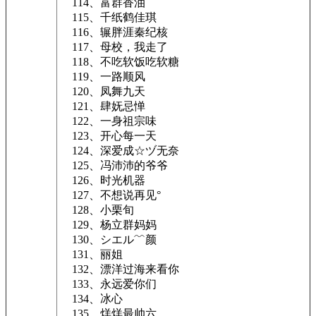
114、富群香油
115、千纸鹤佳琪
116、辗胖涯秦纪核
117、母校，我走了
118、不吃软饭吃软糖
119、一路顺风
120、凤舞九天
121、肆妩忌惮
122、一身祖宗味
123、开心每一天
124、深爱成☆ヅ无奈
125、冯沛沛的爷爷
126、时光机器
127、不想说再见°
128、小栗旬
129、杨立群妈妈
130、シエル﹌颜
131、丽姐
132、漂洋过海来看你
133、永远爱你们
134、冰心
135、烊烊最帅六