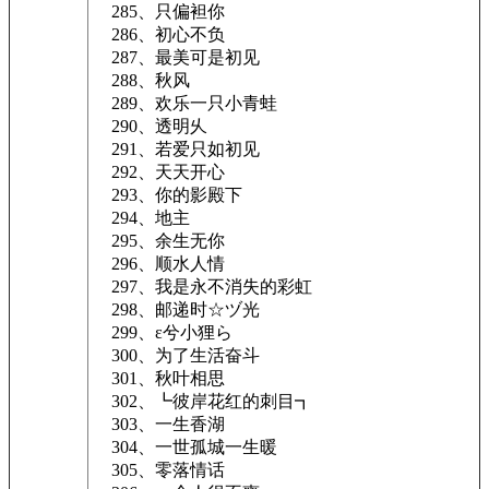
285、只偏袒你
286、初心不负
287、最美可是初见
288、秋风
289、欢乐一只小青蛙
290、透明乆
291、若爱只如初见
292、天天开心
293、你的影殿下
294、地主
295、余生无你
296、顺水人情
297、我是永不消失的彩虹
298、邮递时☆ヅ光
299、ε兮小狸ら
300、为了生活奋斗
301、秋叶相思
302、┗彼岸花红的刺目┓
303、一生香湖
304、一世孤城一生暖
305、零落情话