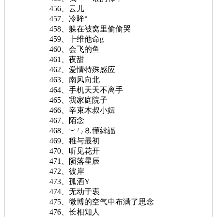
456、云儿
457、冷眸°
458、躲在被窝里偷偷哭
459、┾维他命g
460、会飞的鱼
461、夜甜
462、爱情特殊感应
463、南风向北
464、手机天天不离手
465、我家庭院子
466、辛束木叔小妞
467、陌念
468、︶ㄣ⒏懂緈諨
469、稚与最初
470、听见花开
471、陨落星辰
472、彼岸
473、孤酒Y
474、无动于衷
475、微博的空气中布满了思念
476、长相知人