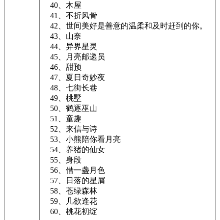
40、木屋
41、不折风骨
42、世间美好是善意的温柔和及时赶到的你。
43、山奈
44、异界星灵
45、月亮邮递员
46、甜预
47、夏日奇妙夜
48、七街长巷
49、桃墅
50、鹤逐巫山
51、童趣
52、来信与诗
53、小熊陪你看月亮
54、养猪的仙女
55、身段
56、借一盏月色
57、日落的星屑
58、苍绿森林
59、几欲逢花
60、桃花初绽