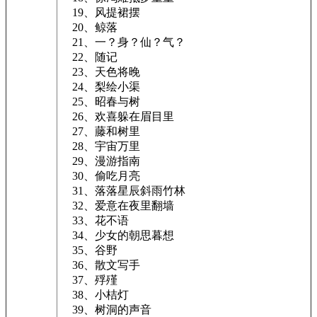
19、风提裙摆
20、鲸落
21、一？身？仙？气？
22、随记
23、天色将晚
24、梨绘小渠
25、昭春与树
26、欢喜躲在眉目里
27、藤和树里
28、宇宙万里
29、漫游指南
30、偷吃月亮
31、落落星辰斜雨竹林
32、爱意在夜里翻墙
33、花不语
34、少女的朝思暮想
35、谷野
36、散文写手
37、殍殣
38、小桔灯
39、树洞的声音