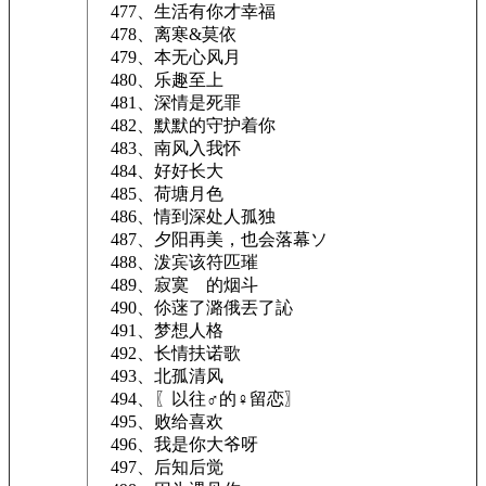
477、生活有你才幸福
478、离寒&莫依
479、本无心风月
480、乐趣至上
481、深情是死罪
482、默默的守护着你
483、南风入我怀
484、好好长大
485、荷塘月色
486、情到深处人孤独
487、夕阳再美，也会落幕ソ
488、泼宾该符匹璀
489、寂寞ゞ的烟斗
490、伱蒾了潞俄丟了訫
491、梦想人格
492、长情扶诺歌
493、北孤清风
494、〖以往♂的♀留恋〗
495、败给喜欢
496、我是你大爷呀
497、后知后觉