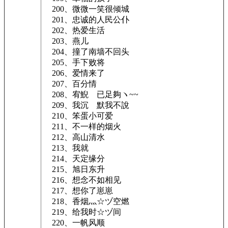
200、微微一笑很倾城
201、忠诚的人民公仆
202、热爱生活
203、燕儿
204、撞了南墙不回头
205、手下败将
206、爱情来了
207、百分情
208、宥鯢ゞ已足夠ヽ~~
209、我沉ゞ默我不說
210、笨蛋小可爱
211、不一样的烟火
212、高山清水
213、我就
214、天定缘分
215、旭日东升
216、想念不如相见
217、想你了崽崽
218、香烟灬☆ヅ空燃
219、给我时☆ヅ间
220、一帆风顺