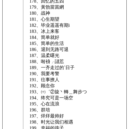
178、回忆的五四
179、黃勃當當網
180、战神
181、心生期望
182、毕业遥遥有期i
183、冰上来客
184、简单就好
185、简单的生活
186、退到无路可退
187、温柔曙光
188、啭裑╭讉莣
189、一齐走过的`日子
190、我要考警
191、往事撩人
192、顾念你
193、㈩゛②旋丶轉＿舞步つ
194、终究可是一场空
195、心在流浪
196、群培
197、烊烊最帅好
198、时光让我们相遇
199、幸福的孩子