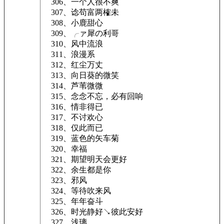
306、一个人很不爽
307、谂苟富两榷未
308、小鹿甜心
309、╭ァ犀の利哥
310、风中流浪
311、浪漫系
312、红尘万丈
313、向日葵的微笑
314、芦苇微微
315、念念不忘，必有回响
316、情非得已
317、不讨欢心
318、仅此而已
319、蓝色的矢车菊
320、幸福
321、期望明天会更好
322、余生都是你
323、邪风
324、等待吹来风
325、年年奋斗
326、时光静好↘彼此安好
327、浅璃