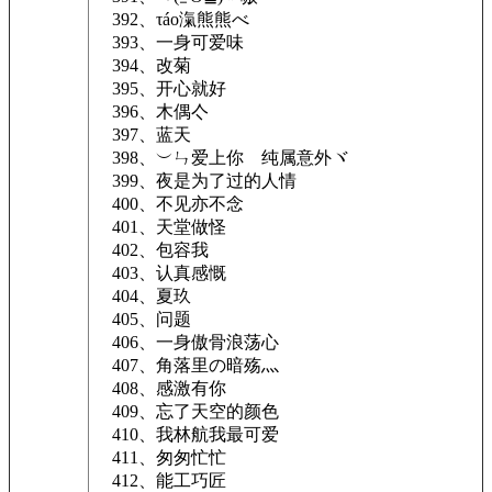
392、τáο滊熊熊べ
393、一身可爱味
394、改菊
395、开心就好
396、木偶亽
397、蓝天
398、︶ㄣ爱上你ゝ纯属意外ヾ
399、夜是为了过的人情
400、不见亦不念
401、天堂做怪
402、包容我
403、认真感慨
404、夏玖
405、问题
406、一身傲骨浪荡心
407、角落里の暗殇灬
408、感激有你
409、忘了天空的颜色
410、我林航我最可爱
411、匆匆忙忙
412、能工巧匠