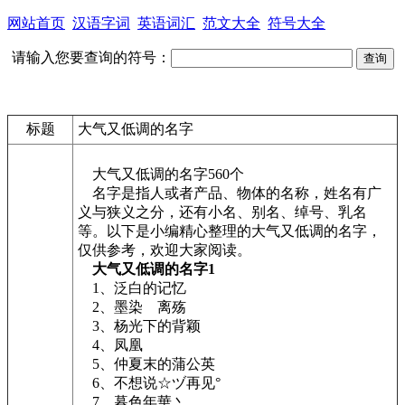
网站首页
汉语字词
英语词汇
范文大全
符号大全
请输入您要查询的符号：
标题
大气又低调的名字
大气又低调的名字560个
名字是指人或者产品、物体的名称，姓名有广
义与狭义之分，还有小名、别名、绰号、乳名
等。以下是小编精心整理的大气又低调的名字，
仅供参考，欢迎大家阅读。
大气又低调的名字1
1、泛白的记忆
2、墨染ゞ离殇
3、杨光下的背颖
4、凤凰
5、仲夏末的蒲公英
6、不想说☆ヅ再见°
7、暮色年華丶