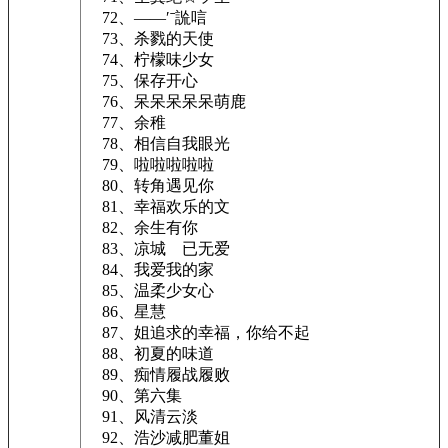
72、——′ˉ詤唁
73、杀戮的天使
74、柠檬味少女
75、保存开心
76、呆呆呆呆呆萌鹿
77、余稚
78、相信自我眼光
79、啦啦啦啦啦
80、转角遇见你
81、幸福欢乐的文
82、余生有你
83、凉城ゞ已无爱
84、我爱我的家
85、温柔少女心
86、星慧
87、姐追求的幸福，你给不起
88、初夏的味道
89、痴情履战履败
90、第六集
91、风清云淡
92、浩沙减肥董姐