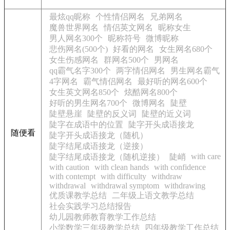
最炫qq昵称
个性情侣网名
兄弟网名
魔兽世界网名
情侣英文网名
昵称女生
男人网名300个
昵称符号
微博昵称
悲伤网名(500个)
好看的网名
女生网名680个
女生伤感网名
群网名500个
男网名
qq霸气名字300个
两字情侣网名
男生网名霸气
4字网名
霸气情侣网名
最好听的网名600个
女生英文网名850个
炫酷网名800个
好听的男生网名700个
微博网名
陡壁
陡壁悬崖
陡壁的反义词
陡壁的近义词
陡字在成语中的位置
陡字开头成语接龙
随便看
陡字开头成语接龙（随机）
陡字结尾成语接龙（逆接）
with care
陡字结尾成语接龙（随机逆接）
陡峭
with caution
with clean hands
with confidence
with contempt
with difficulty
withdraw
withdrawal
withdrawal symptom
withdrawing
优质课教学总结
二年级上语文教学总结
社会实践学习总结报告
幼儿园教师教育教学工作总结
小学数学三年级教学总结
四年级教学工作总结