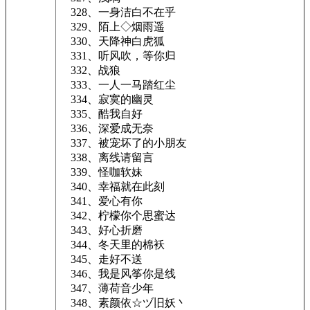
328、一身洁白不在乎
329、陌上◇烟雨遥
330、天降神白虎狐
331、听风吹，等你归
332、战狼
333、一人一马踏红尘
334、寂寞的幽灵
335、酷我自好
336、深爱成无奈
337、被宠坏了的小朋友
338、离线请留言
339、怪咖软妹
340、幸福就在此刻
341、爱心有你
342、柠檬你个思蜜达
343、好心折磨
344、冬天里的棉袄
345、走好不送
346、我是风筝你是线
347、薄荷音少年
348、素颜依☆ヅ旧妖丶