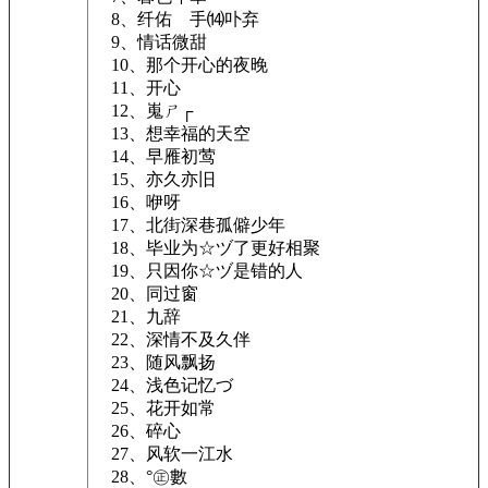
8、纤佑ゞ手⒁卟弃
9、情话微甜
10、那个开心的夜晚
11、开心
12、嵬ㄕ┌
13、想幸福的天空
14、早雁初莺
15、亦久亦旧
16、咿呀
17、北街深巷孤僻少年
18、毕业为☆ヅ了更好相聚
19、只因你☆ヅ是错的人
20、同过窗
21、九辞
22、深情不及久伴
23、随风飘扬
24、浅色记忆づ
25、花开如常
26、碎心
27、风软一江水
28、°㊣數