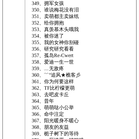
349、拥军女孩
350、谁说梅花没有泪
351、卖萌都主卖妹纸
352、给你拥抱
353、真羡慕木头哦我
354、被你迷了
355、我的女神你别碰
356、研究研究看看
357、孤岛Re-Cwert
358、爱迪一生一世
359、﹏无敌疼
360、﹌°追风★樵客彡
361、你为何要这样
362、TF比柠檬更萌
363、去吧皮卡丘
364、昔年
365、萌萌哒小公举
366、命中注定
367、阳光暖身不暖心
368、朋友的友益
369、栀子树下的等待