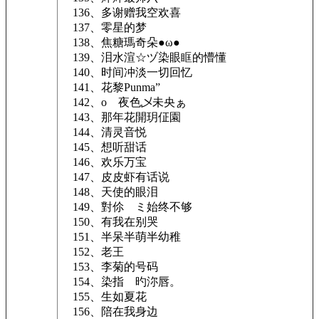
136、多谢赠我空欢喜
137、零星的梦
138、焦糖瑪奇朵●ω●
139、泪水渲☆ヅ染眼眶的懵懂
140、时间冲淡一切回忆
141、花黎Punma”
142、oゞ夜色乄未央ぁ
143、那年花開玥佂園
144、清灵音悦
145、想听甜话
146、欢乐万宝
147、皮皮虾有话说
148、天使的眼泪
149、對伱ゞミ始终不够
150、有我在别哭
151、半呆半萌半幼稚
152、老王
153、李菊的号码
154、染指ゞ旳沵唇。
155、生如夏花
156、陪在我身边