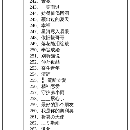
242、素笺
243、一笑而过
244、妨餐倚偈冈洞
245、颖出过的夏天
246、幸福
247、星河尽入眉眼
248、依旧毅哥哥
249、落花随泪绽放
250、奉旨成婚
251、别听猫说
252、仲孙俊喆
253、奋斗青年
254、清辞
255、╬═流離☆愛
256、精神恋爱
257、守护凉小雨
258、▁▁累心ぃ
259、最好的那个朋友
260、我是你的奥利奥
261、折翼の天使
262、﹏ミ斯雨
263、湫兮