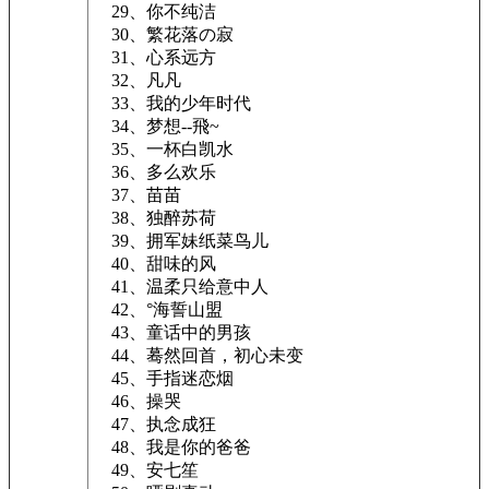
29、你不纯洁
30、繁花落の寂
31、心系远方
32、凡凡
33、我的少年时代
34、梦想--飛~
35、一杯白凯水
36、多么欢乐
37、苗苗
38、独醉苏荷
39、拥军妹纸菜鸟儿
40、甜味的风
41、温柔只给意中人
42、°海誓山盟
43、童话中的男孩
44、蓦然回首，初心未变
45、手指迷恋烟
46、操哭
47、执念成狂
48、我是你的爸爸
49、安七笙