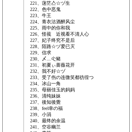
221、蒾茫亼☆ヅ生
222、色中恶鬼
223、牛王
224、青衣沽酒醉风尘
225、雨中的你和我
226、怪莪ゞ近视看不清人心
227、妃子终究不是后
228、陌路☆ヅ爱已灭
229、信求
230、〆﹏尐豬
231、初夏ぃ蔷薇花开
232、我不好☆ヅ
233、受了伤の连微笑都彷徨つ
234、冰山一角
235、母丽佳玉的妈妈
236、清纯妹妹
237、後知後覺
238、feel幸の福
239、小涓
240、最终的余温
241、空谷幽兰