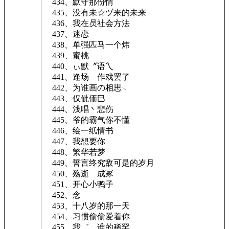
434、默守那份情ゞ
435、没有未☆ヅ来的未来
436、我在员社会方法
437、迷恋
438、单强匹马一个炜
439、蜜桃
440、ぃ默〞语乀
441、逢场ゞ作戏罢了
442、为谁画の相思╮
443、仅佌侕巳
444、浅唱丶悲伤
445、爷的霸气你不懂
446、绘一纸情书
447、我想要你
448、繁华若梦
449、誓言终究敌可是的岁月
450、殇逝ゞ成冢
451、开心小鸭子
452、念
453、十八岁的那一天
454、习惯偷偷爱着你
455、我゛ゞ谁的稀罕