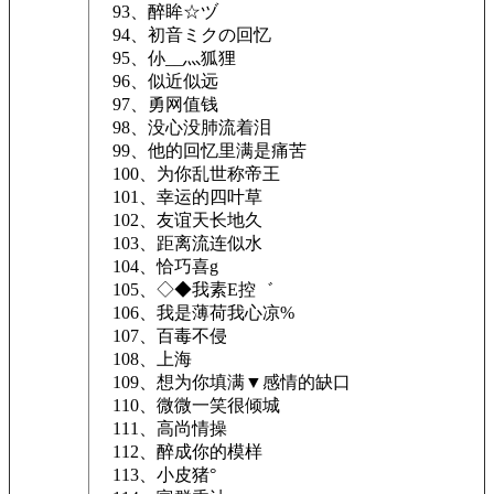
93、醉眸☆ヅ
94、初音ミクの回忆
95、仦__灬狐狸
96、似近似远
97、勇网值钱
98、没心没肺流着泪
99、他的回忆里满是痛苦
100、为你乱世称帝王
101、幸运的四叶草
102、友谊天长地久
103、距离流连似水
104、恰巧喜g
105、◇◆我素E控゛
106、我是薄荷我心凉%
107、百毒不侵
108、上海
109、想为你填满▼感情的缺口
110、微微一笑很倾城
111、高尚情操
112、醉成你的模样
113、小皮猪°