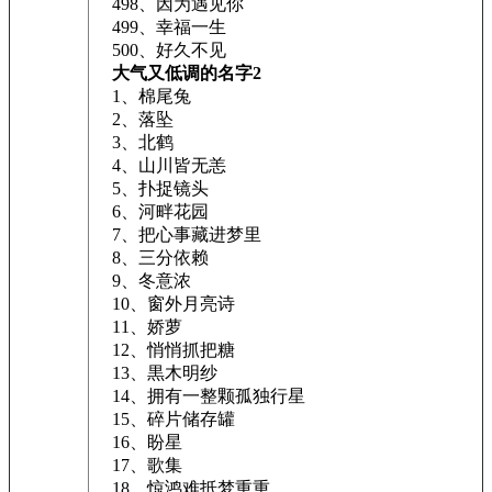
498、因为遇见你
499、幸福一生
500、好久不见
大气又低调的名字2
1、棉尾兔
2、落坠
3、北鹤
4、山川皆无恙
5、扑捉镜头
6、河畔花园
7、把心事藏进梦里
8、三分依赖
9、冬意浓
10、窗外月亮诗
11、娇萝
12、悄悄抓把糖
13、黒木明纱
14、拥有一整颗孤独行星
15、碎片储存罐
16、盼星
17、歌集
18、惊鸿难抵梦重重