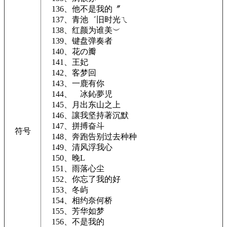
136、他不是我的〞
137、青池゛旧时光ㄟ
138、红颜为谁美︶
139、键盘弹奏者ゝ
140、花の瓣
141、王妃
142、客梦回
143、一鹿有你
144、ゞ冰鈊夢児ゞ
145、月出东山之上
146、讓我坚持著沉默
147、拼搏奋斗
符号
148、奔跑告别过去种种
149、清风浮我心
150、晚L
151、雨落心尘
152、你忘了我的好
153、冬屿
154、相约奈何桥
155、芳华如梦
156、不是我的