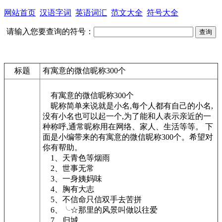
网站首页
汉语字词
英语词汇
范文大全
符号大全
请输入您要查询的符号：
标题
有寓意的微信昵称300个
有寓意的微信昵称300个
昵称简单来说就是小名,每个人都有自己的小名,
没有小名也可以起一个,为了能和人表示亲近的一
种称呼,通常昵称用在网络、家人、生活等等。 下
面是小编带来的有寓意的微信昵称300个。希望对
你有帮助。
1、天青色等烟雨
2、世事无常
3、一身姨妈味
4、胸有大志
5、不信命只信双手去苦拼
6、╰☆那里的风景叫做以往爱
7、归城