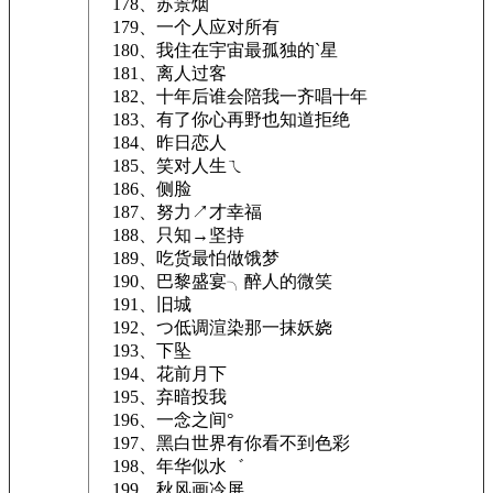
178、苏景烟
179、一个人应对所有
180、我住在宇宙最孤独的`星
181、离人过客
182、十年后谁会陪我一齐唱十年
183、有了你心再野也知道拒绝
184、昨日恋人
185、笑对人生ㄟ
186、侧脸
187、努力↗才幸福
188、只知→坚持
189、吃货最怕做饿梦
190、巴黎盛宴╮醉人的微笑
191、旧城
192、つ低调渲染那一抹妖娆ゝ
193、下坠
194、花前月下
195、弃暗投我
196、一念之间°
197、黑白世界有你看不到色彩
198、年华似水゛
199、秋风画冷屏