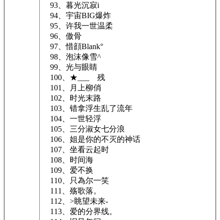
93、暮光沉寂i
94、宇宙BIG爆炸
95、许我一世温柔
96、傲骨
97、惜顔Blank°
98、泡沫像雪^
99、光与眼睛
100、★___ゝ残
101、月上柳俏
102、时光末路
103、错拿浮生乱了流年
104、一世轻浮
105、三分淑女七分浪
106、姐是你的不灭的神话
107、坐看云起时
108、时间海
109、爱不换
110、只為尔一笑
111、殇歌落。
112、>眺望未来-
113、爱的分界线。