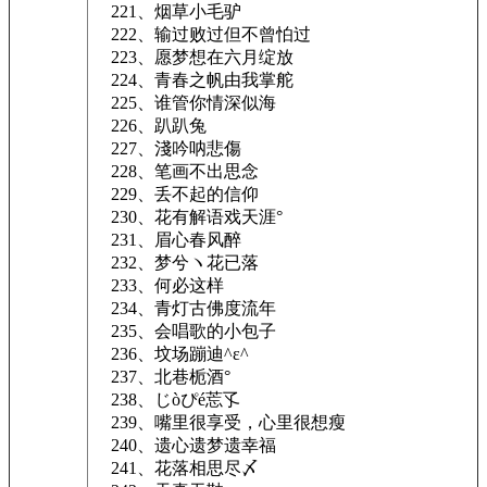
221、烟草小毛驴
222、输过败过但不曾怕过
223、愿梦想在六月绽放
224、青春之帆由我掌舵
225、谁管你情深似海
226、趴趴兔
227、淺吟呐悲傷
228、笔画不出思念
229、丢不起的信仰
230、花有解语戏天涯°
231、眉心春风醉
232、梦兮ヽ花已落
233、何必这样
234、青灯古佛度流年
235、会唱歌的小包子
236、坟场蹦迪^ε^
237、北巷栀酒°
238、じòぴé莣孓
239、嘴里很享受，心里很想瘦
240、遗心遗梦遗幸福
241、花落相思尽〆