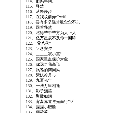
114、旧风年间。
115、释然
116、从未停步
117、在我坟前弄个wifi
118、要有多坚强才敢念念不忘
119、回首释然
120、吃得苦中苦方为人上人
121、亿万星辰不及你一回眸
122、-零八落°
123、▽念安夕
124、▁▁▁寂小寞°
125、国家重点保护对象
126、你远走我高飞
127、飘逸的南国风
128、紫妖冷月っ
129、九夏光年
130、一踏万里相逢
131、影子淺笑
132、聚散如烟
133、背离赤道逆光而行°ゾ
134、捏捏小肥脸
135、病欲苏