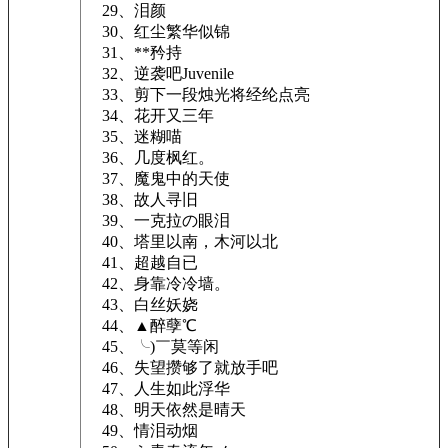
29、泪颜
30、红尘繁华似锦
31、**矜持
32、逆袭吧Juvenile
33、剪下一段烛光将经纶点亮
34、花开又三年
35、迷糊喵
36、几度枫红。
37、魔鬼中的天使
38、故人寻旧
39、一克拉の眼泪
40、塔里以南，木河以北
41、超越自已
42、身靠冷冷墙。
43、白丝妖娆
44、▲醉孽℃
45、╰)￣莫等闲
46、失望攒够了就放手吧
47、人生如此浮华
48、明天依然是晴天
49、情泪动烟