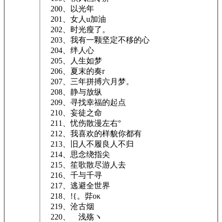
200、以光年
201、女人u加油
202、时光瘦了。
203、我有一颗坚定不移的心
204、绊人心
205、人生如梦
206、夏末的奏r
207、三年拼搏六月梦。
208、静与放纵
209、寻找幸福的起点
210、妄徒之命
211、忧伤散漫左右°
212、我喜欢的样貌你都有
213、旧人不履良人不归
214、思念绕指尖
215、笙歌散尽游人去
216、千与千寻
217、逃避全世界
218、!{。弉oκ
219、沧古烟
220、ゝ浅殇ヽ