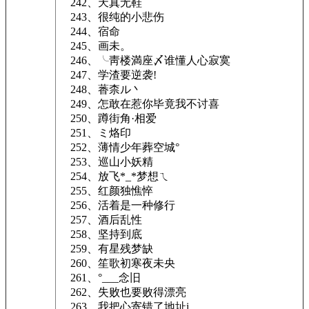
242、天真无鞋
243、很纯的小悲伤
244、宿命
245、画未。
246、╰靑楼満座〆谁懂人心寂寞
247、学渣要逆袭!
248、萫柰ル丶
249、怎敢在惹你毕竟我不讨喜
250、蹲街角·相爱
251、ミ烙印ゝ
252、薄情少年葬空城°
253、巡山小妖精
254、放飞*_*梦想ㄟ
255、红颜独憔悴
256、活着是一种修行
257、酒后乱性
258、坚持到底
259、有星残梦缺
260、笙歌初寒夜未央
261、°___念旧
262、失败也要败得漂亮
263、我把心寄错了地址i