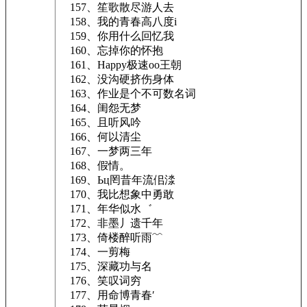
157、笙歌散尽游人去
158、我的青春高八度i
159、你用什么回忆我
160、忘掉你的怀抱
161、Happy极速oo王朝
162、没沟硬挤伤身体
163、作业是个不可数名词
164、闺怨无梦
165、且听风吟
166、何以清尘
167、一梦两三年
168、假情。
169、Ьц罔昔年流佀渁
170、我比想象中勇敢
171、年华似水゛
172、非墨丿遗千年
173、倚楼醉听雨﹌
174、一剪梅
175、深藏功与名
176、笑叹词穷
177、用命博青春′