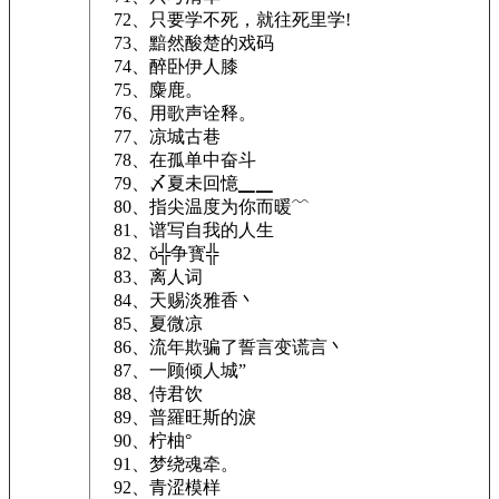
72、只要学不死，就往死里学!
73、黯然酸楚的戏码
74、醉卧伊人膝
75、麋鹿。
76、用歌声诠释。
77、凉城古巷
78、在孤单中奋斗
79、〆夏未回憶▁▁
80、指尖温度为你而暖﹌
81、谱写自我的人生
82、ǒ╬争寳╬
83、离人词
84、天赐淡雅香丶
85、夏微凉
86、流年欺骗了誓言变谎言丶
87、一顾倾人城”
88、侍君饮
89、普羅旺斯的淚
90、柠柚°
91、梦绕魂牵。
92、青涩模样