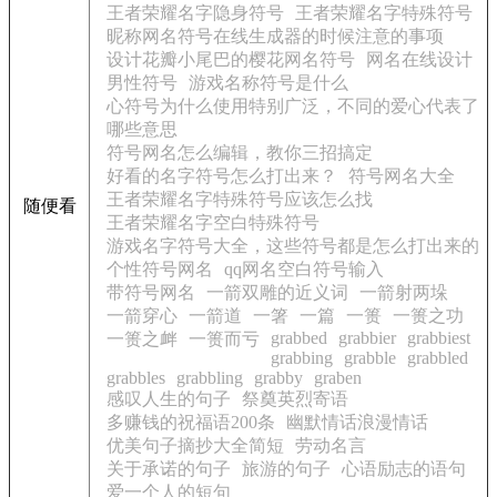
王者荣耀名字隐身符号
王者荣耀名字特殊符号
昵称网名符号在线生成器的时候注意的事项
设计花瓣小尾巴的樱花网名符号
网名在线设计
男性符号
游戏名称符号是什么
心符号为什么使用特别广泛，不同的爱心代表了
哪些意思
符号网名怎么编辑，教你三招搞定
好看的名字符号怎么打出来？
符号网名大全
王者荣耀名字特殊符号应该怎么找
随便看
王者荣耀名字空白特殊符号
游戏名字符号大全，这些符号都是怎么打出来的
个性符号网名
qq网名空白符号输入
带符号网名
一箭双雕的近义词
一箭射两垛
一箭穿心
一箭道
一箸
一篇
一篑
一篑之功
grabbed
grabbier
grabbiest
一篑之衅
一篑而亏
grabbing
grabble
grabbled
grabbles
grabbling
grabby
graben
感叹人生的句子
祭奠英烈寄语
多赚钱的祝福语200条
幽默情话浪漫情话
优美句子摘抄大全简短
劳动名言
关于承诺的句子
旅游的句子
心语励志的语句
爱一个人的短句