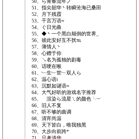
50、ら青春流年ノ
51、指尖韶华丶转瞬沧海已桑田
52、月下残霞
53、千言万语≈
54、ぐ日光曲
55、◆丶一个黑白颠倒的世界_
56、彼此安好互不扰℡
57、薄情人丶
58、心赠于你
59、↘名为孤独的剧毒
60、话哽在喉
61、﹂生﹂世﹂双人ら
62、温心语i
63、沉默如谜语≈
64、大气好听的游戏名字推荐
65、ゞ渲染ら流星ㄟ的颜色╰︶
66、旧人不复
67、听不够的曲调
68、清宵尚温
69、天下皆白，唯我独黑
70、大步向前跨*
71、只考清华