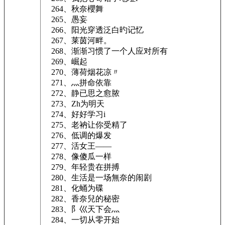
264、秋奈櫻舞
265、愚妄
266、阳光穿透泛白旳记忆
267、莱茵河畔。
268、渐渐习惯了一个人应对所有
269、崛起
270、薄荷烟花凉〃
271、灬拼命依靠
272、静已思之愈脓
273、Zh为明天
274、好好学习i
275、老衲让你受精了
276、低调的爆发
277、活女王——
278、像傻瓜一样
279、年轻贵在拼搏
280、生活是一场無奈的闹剧
281、化蛹为碟
282、香奈兒的秘密
283、阝巛天下会灬
284、一切从零开始