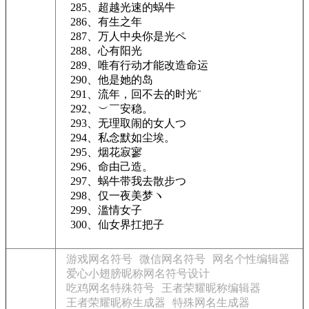
285、超越光速的蜗牛
286、有生之年
287、万人中央你是光ペ
288、心有阳光
289、唯有行动才能改造命运
290、他是她的岛
291、流年，回不去的时光¨
292、︶￣安稳。
293、无理取闹的女人つ
294、私念默如尘埃。
295、烟花寂寥
296、命由己造。
297、蜗牛带我去散步つ
298、仅一夜美梦ヽ
299、滥情女子
300、仙女界扛把子
游戏网名符号
微信网名符号
网名个性编辑器
爱心小翅膀昵称网名符号设计
吃鸡网名特殊符号
王者荣耀昵称编辑器
王者荣耀昵称生成器
特殊网名生成器