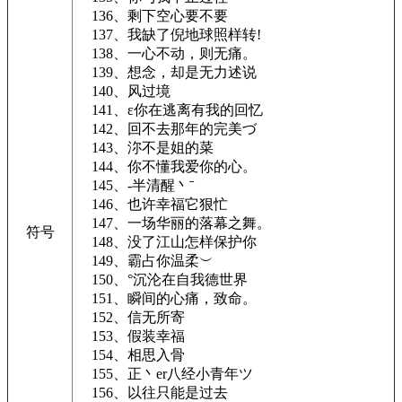
136、剩下空心要不要
137、我缺了倪地球照样转!
138、一心不动，则无痛。
139、想念，却是无力述说
140、风过境
141、ε你在逃离有我的回忆
142、回不去那年的完美づ
143、沵不是姐的菜ゝ
144、你不懂我爱你的心。
145、-半清醒丶ˉ
146、也许幸福它狠忙
147、一场华丽的落幕之舞。
符号
148、没了江山怎样保护你
149、霸占你温柔︶
150、°沉沦在自我德世界
151、瞬间的心痛，致命。
152、信无所寄
153、假装幸福
154、相思入骨
155、正丶er八经小青年ツ
156、以往只能是过去