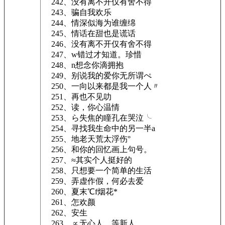
242、没有离不开仅有舍不得
243、骗自我欢乐
244、情深似海为谁缠绵
245、情话在甜也是谎话
246、没有离不开仅有舍不得
247、w错过才知道。珍惜
248、n想念你滴拥抱
249、别说我的爱你无所谓ぺ
250、一向以来都是我一个人〃
251、再也不见叻
252、读，你心温情
253、ら失焦的瞳孔在哭泣╰
254、寻找我生命中的另一半a
255、地老天荒太浮伤°
256、和你的回忆画上句号。
257、≈其实个人挺好的
258、只想要一个简单的生活
259、弄虚作假，何必去爱
260、夏末℃f烟花*
261、怎欢颜
262、安生
263、∝无心人，等新人