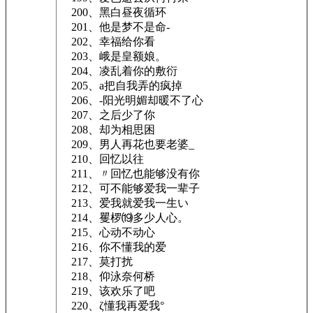
200、黑白昼夜循环ゝ
201、他是梦不是命-
202、幸福给你看
203、峨是皇额娘。
204、凌乱着你的敷衍
205、a把自我弄的疯掉
206、-阳光明媚却暖不了心
207、之后少了你
208、却为相思困
209、男人再花也要老婆_
210、回忆以往
211、〃回忆也能够没有你
212、可不能够爱我一辈子
213、爱我就爱我一生い
214、矍椤⒆多少人心。
215、心动不动心
216、你不懂我的爱
217、莫打扰
218、仰泳奈何桥
219、该欢乐了吧
220、ζ懂我再爱我°