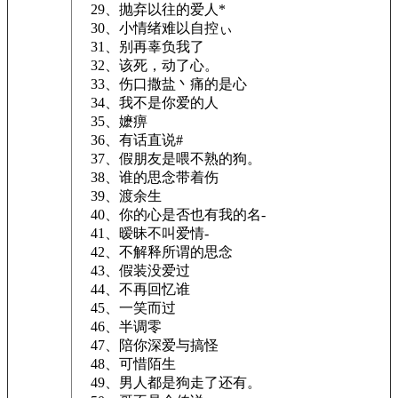
29、抛弃以往的爱人*
30、小情绪难以自控ぃ
31、别再辜负我了
32、该死，动了心。
33、伤口撒盐丶痛的是心
34、我不是你爱的人
35、嬷痹
36、有话直说#
37、假朋友是喂不熟的狗。
38、谁的思念带着伤
39、渡余生
40、你的心是否也有我的名-
41、暧昧不叫爱情-
42、不解释所谓的思念
43、假装没爱过
44、不再回忆谁
45、一笑而过
46、半调零
47、陪你深爱与搞怪
48、可惜陌生
49、男人都是狗走了还有。