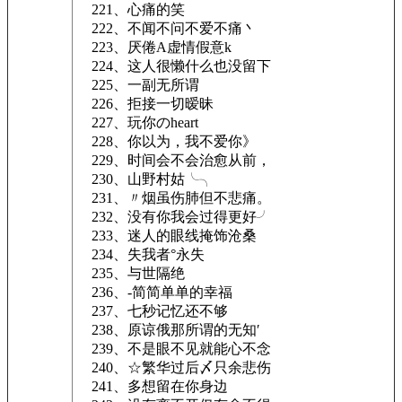
221、心痛的笑
222、不闻不问不爱不痛丶
223、厌倦A虚情假意k
224、这人很懒什么也没留下
225、一副无所谓
226、拒接一切暧昧
227、玩你のheart
228、你以为，我不爱你》
229、时间会不会治愈从前，
230、山野村姑╰╮
231、〃烟虽伤肺但不悲痛。
232、没有你我会过得更好╯
233、迷人的眼线掩饰沧桑
234、失我者°永失
235、与世隔绝
236、-简简单单的幸福
237、七秒记忆还不够
238、原谅俄那所谓的无知′
239、不是眼不见就能心不念
240、☆繁华过后〆只余悲伤
241、多想留在你身边