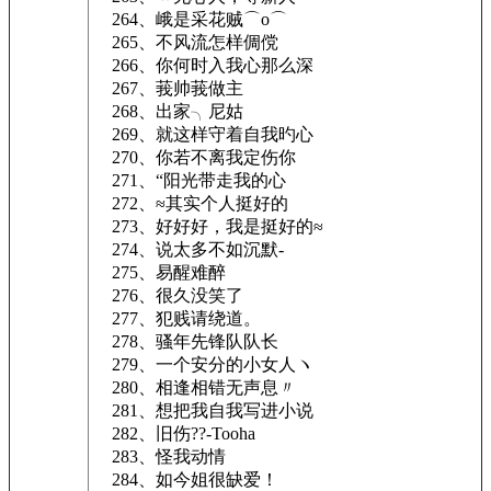
264、峨是采花贼⌒o⌒
265、不风流怎样倜傥
266、你何时入我心那么深
267、莪帅莪做主
268、出家╮尼姑
269、就这样守着自我旳心
270、你若不离我定伤你
271、“阳光带走我的心
272、≈其实个人挺好的
273、好好好，我是挺好的≈
274、说太多不如沉默-
275、易醒难醉
276、很久没笑了
277、犯贱请绕道。
278、骚年先锋队队长
279、一个安分的小女人ヽ
280、相逢相错无声息〃
281、想把我自我写进小说
282、旧伤??-Tooha
283、怪我动情
284、如今姐很缺爱！