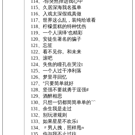
114、-你突然掉进我心中
115、久居深海我名孤单
116、入戏太深假戏真做
117、世界这么乱，装纯给谁看
118、柠檬蛋糕的特种忧伤
119、一个人演绎′也精彩
120、安徒生著名的骗子
121、忘笙
122、看不见你。和未来
123、滚吧
124、失焦的瞳孔在哭泣t
125、一个人过干净利落
126、梦里寻回忆
127、°只要简单就好
128、坚强不要就勇于逞强#
129、酒醉相思
130、只想一切都简简单单的﹌
131、余生我是走过
132、别玩潜规则
133、如果星星不欢乐i
134、〃男人拽，照样甩≈
135、你与我不止过往