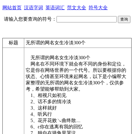
网站首页
汉语字词
英语词汇
范文大全
符号大全
请输入您要查询的符号：
标题
无所谓的网名女生冷淡300个
无所谓的网名女生冷淡300个
网名在不同环境下就会有不同的身份和定位，
它是你在网络世界的一个代号。所以要根据你的
状态、心情甚至环境来起网名，以下是小编帮大
家整理的无所谓的网名女生冷淡300个，仅供参
考，希望能够帮助到大家。
1、相视只如初见
2、话不多的情冷淡
3、这样就好
4、听风行
5、花开花败↘曲终散﹏
6、ε你在逃离有我的回忆
7、独自在墙角里哭泣