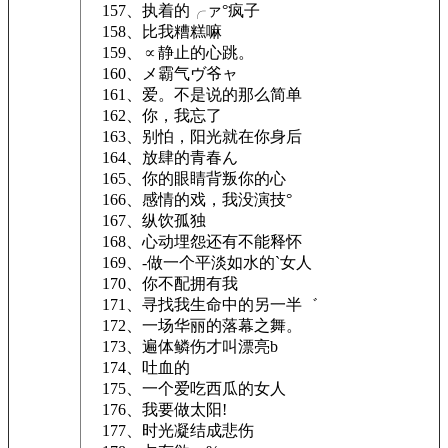
157、执着的╭ァ°疯子
158、比我糟糕嘛
159、∝静止的心跳。
160、メ霸气ヴ爷ャ
161、爱。不是说的那么简单
162、你，我忘了
163、别怕，阳光就在你身后
164、放肆的青春ん
165、你的眼睛背叛你的心
166、感情的戏，我没演技°
167、纵饮孤独
168、心动埋怨还有不能释怀
169、-做一个平淡如水的`女人
170、你不配拥有我
171、寻找我生命中的另一半゛
172、一场华丽的落幕之舞。
173、遍体鳞伤才叫漂亮b
174、吐血的
175、一个爱吃西瓜的女人
176、我要做太阳!
177、时光凝结成悲伤