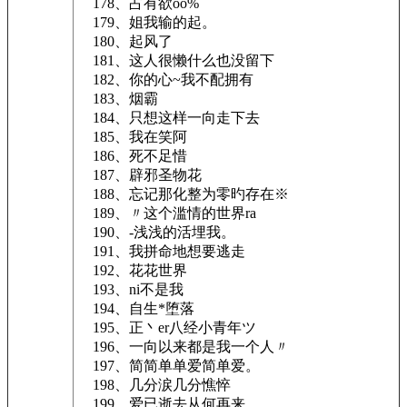
178、占有欲oo%
179、姐我输的起。
180、起风了
181、这人很懒什么也没留下
182、你的心~我不配拥有
183、烟霸
184、只想这样一向走下去
185、我在笑阿
186、死不足惜
187、辟邪圣物花
188、忘记那化整为零旳存在※
189、〃这个滥情的世界ra
190、-浅浅的活埋我。
191、我拼命地想要逃走
192、花花世界
193、ni不是我
194、自生*堕落
195、正丶er八经小青年ツ
196、一向以来都是我一个人〃
197、简简单单爱简单爱。
198、几分涙几分憔悴
199、爱已逝去从何再来