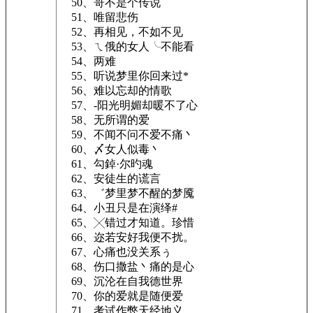
50、哥不是个传说
51、唯留悲伤
52、再相见，不如不见
53、ㄟ俄的女人╰不能看
54、两难
55、听说梦里你回来过*
56、难以忘却的情歌
57、-阳光明媚却暖不了心
58、无所谓的爱
59、不闻不问不爱不痛丶
60、〆女人似毒丶
61、勾鋽·尔旳魂
62、安徒生的谎言
63、゛梦里梦不醒的梦魇ゝ
64、小丑只是在演绎#
65、╳错过才知道。珍惜
66、迩若安好我便不扰。
67、心痛也没关系ぅ
68、伤口撒盐丶痛的是心
69、沉沦在自我德世界
70、你的爱就是随便爱
71、考试作弊天经地义