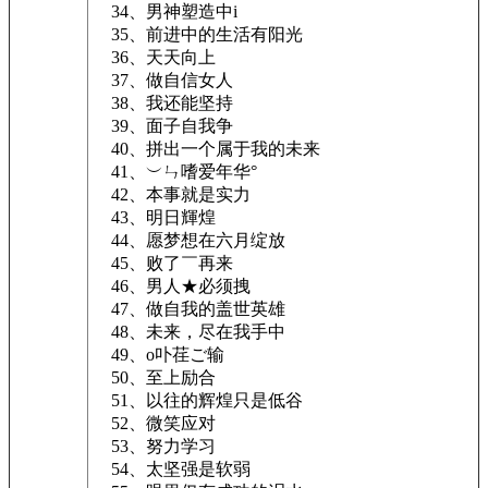
34、男神塑造中i
35、前进中的生活有阳光
36、天天向上
37、做自信女人
38、我还能坚持
39、面子自我争
40、拼出一个属于我的未来
41、︶ㄣ嗜爱年华°
42、本事就是实力
43、明日輝煌
44、愿梦想在六月绽放
45、败了￣再来
46、男人★必须拽
47、做自我的盖世英雄
48、未来，尽在我手中
49、o卟荏ご输
50、至上励合
51、以往的辉煌只是低谷
52、微笑应对
53、努力学习
54、太坚强是软弱