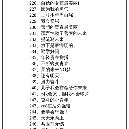
226、自信的女孩最美丽i
227、因为我的勇气
228、﹏り少年当自强
229、我会坚强
230、奮鬥的青春最美丽
231、谎言惊动了善变的未来
232、提笔冩未來
233、放下是最懦弱的。
234、勤学好问
235、年轻贵在拼搏
236、不断蜕变青春
237、我的未来NO梦
238、还有明天
239、努力奋斗
240、儿子我会拼命给你未来
241、^我会哭，但我不会输〆
242、奋斗的小青年
243、zυò笙活の強锗
244、要学会坚强！
245、天天永向上
246、共眼前无憾