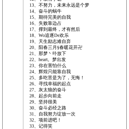
13、不努力，未来永远是个梦
14、奋斗的蜗牛
15、期待完美的自我
16、失败靠边占
17、撑到最终，才有然后
18、Wo追逐De欢乐
19、天生励志难自弃
20、阳春三月§春暖花开卍
21、那梦丶卟放下
22、heart。梦出发
23、你在害怕什么
24、辉煌只能靠自我
25、多吃苦是为了，无悔！
26、寻找幸福的起点
27、灰太狼的奋斗
28、起步向前走
29、坚持很美
30、奋斗必经之路
31、自我努力绽放一次
32、项前进吧！
33、记得笑