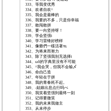
333、等我变优秀
334、欢者自欢^
335、我会是最棒的
336、我要的不多，只是你幸福
337、敢闯敢拼
338、要一向坚持呀！
339、学会坚强i
340、学习雷锋好榜样
341、像爺們一樣活著℡
342、为将来而努力
343、除了坚强我别无选择i
344、ωǒ的字典里没有不可能
345、^我会哭，但我不会输〆
346、命甴己造
347、年轻在于拼
348、我的青春耗不起。
349、-姑娘出息点行吗べ
350、我笑着坚强到最终一刻ゞ
351、记得要微笑
352、我的未来我做主
353、从未停步