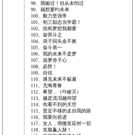
98、我输过！但从未怕过
99、峩想要旳未来
100、毅力坚强帝
101、初三励志当学霸！
102、你和梦想我都要
103、奋而斗之
104、浪子回头金不换
105、奋斗第一
106、我的未来不是梦
107、追梦赤子心
108、必胜！
109、自信
110、遇见未来不躲避
111、无悔青春
112、莃望，（卟破灭）
113、越是流泪越仰望
114、你看不到的天空
115、坚定不移的走自我的路
116、我要向前进
117、女人，用微笑应对一切
118、笑脸赢人脉！