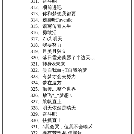
311、奋斗呐
312、项前进吧！
313、你和梦想我都要
314、逆袭吧Juvenile
315、谱写传奇人生
316、勇敢活
317、Zh为明天
318、我要努力
319、且美且独立
320、落日霞光萧瑟了半边天﹏
321、转身&未来
322、尝自我血-扛自我的梦
323、有梦才会去努力
324、夢在遠方
325、颠覆灬整个世界
326、放飞*_*梦想ㄟ
327、航帆直上
328、明天依然是晴天
329、奋斗吧
330、扶摇直上
331、^我会哭，但我不会输〆
332、要有梦想-即使遥远