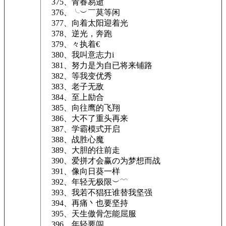
375、青春易逝
376、╰︶￣莫等闲
377、向着太阳迎着光
378、逆光，奔跑
379、々执着€
380、我叫意志力i
381、努力是为自已将来铺路
382、等我变优秀
383、老子无敌
384、至上励合
385、向往鹰的飞翔
386、大不了重头再来
387、学霸模式开启
388、战胜心魔
389、大胆的往前走
390、爱拼才会赢の为梦想而战ゞ
391、像向日葵一样
392、年轻无极限︶﹋
393、我若不猖狂谁替我坚强
394、再痛丶也要坚持
395、天生傲骨怎能屈服
396、年轻要闯