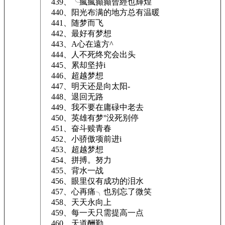
439、╰瘋瘋癲癲曾經也輝煌
440、阳光布满的地方总有温暖
441、随梦而飞
442、最好有梦想
443、A心在遠方^
444、人不死终究会出头
445、累却坚持i
446、超越梦想
447、明天还是向太阳-
448、退回无路
449、我不要在庸碌中老去
450、英雄有梦°没死别停
451、奋斗赎青春
452、小骄傲项前进i
453、超越梦想
454、拼搏。努力
455、背水一战
456、眼里仅有成功的泪水
457、心再痛╮也别忘了微笑
458、天天永向上
459、每一天只需提高一点
460、天道酬勤