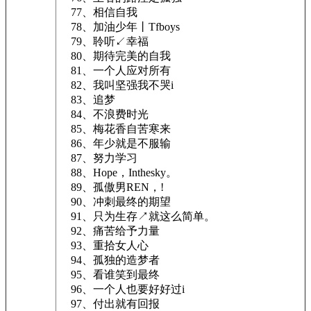
77、相信自我
78、加油少年丨Tfboys
79、聆听↙幸福
80、期待完美的自我
81、一个人应对所有
82、我叫坚强我不哭i
83、追梦
84、不浪费时光
85、梅花香自苦寒来
86、年少就是不服输
87、努力学习
88、Hope，Inthesky。
89、孤傲男REN，!
90、冲刺最终的期望
91、只为生存↗就这么简单。
92、痛苦给予力量
93、重拾女人心
94、孤独的造梦者
95、看谁笑到最终
96、一个人也要好好过i
97、付出就有回报