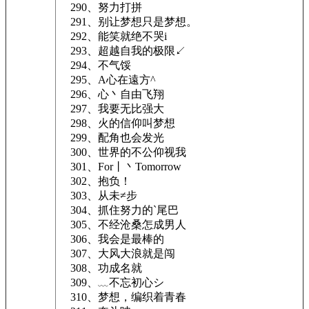
290、努力打拼
291、别让梦想只是梦想。
292、能笑就绝不哭i
293、超越自我的极限↙
294、不气馁
295、A心在遠方^
296、心丶自由飞翔
297、我要无比强大
298、火的信仰叫梦想
299、配角也会发光
300、世界的不公仰视我
301、For丨丶Tomorrow
302、抱负！
303、从未≠步
304、抓住努力的`尾巴
305、不经沧桑怎成男人
306、我会是最棒的
307、大风大浪就是闯
308、功成名就
309、﹏不忘初心シ
310、梦想，编织着青春