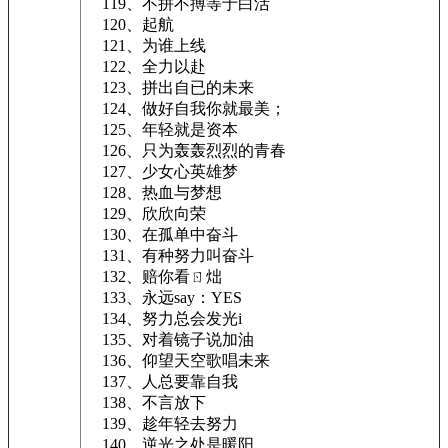
119、不拼不搏等于白活
120、起航
121、为谁上线
122、全力以赴
123、拼出自已的未来
124、做好自我你就最美；
125、年轻就是资本
126、只为轰轰烈烈的青春
127、少女心英雄梦
128、热血与梦想
129、欣欣向荣
130、在孤单中奋斗
131、有种努力叫奋斗
132、赔你看ㄖ炪
133、永远say：YES
134、努力总会发光i
135、对着镜子说加油
136、仰望天空歌唱未来
137、人总要靠自我
138、不言放下
139、趁年轻去努力
140、逆光之处是暖阳