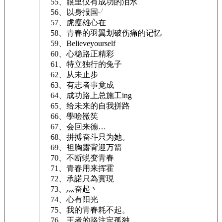
55、眼里仅有成功的泪水
56、以身报国╯
57、虎瘦雄心在
58、青春的羽翼划破伤痛的记忆
59、Believeyourself
60、心稳路正精彩
61、特立独行的兔子
62、从未止步
63、有志者事竟成
64、成功路上总施工ing
65、给未来的自我拼路
66、學哙嶶笶
67、会回来德…
68、拼搏奋斗只为她。
69、袒胸露背迎万箭
70、不断蜕变青春
71、青春用来挥霍
72、承諾只為實現
73、灬奋起丶
74、心有阳光
75、我的青春耗不起。
76、王者的路注定孤独