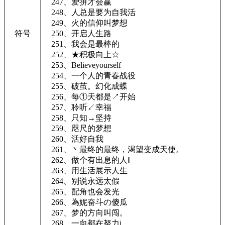
247、爱拼才会赢
248、人总是要为自我活
249、火的信仰叫梦想
符号
250、开启人生路
251、我会是最棒的
252、★积极向上☆
253、Believeyourself
254、一个人的青春战役
255、破茧。幻化成蝶
256、每①天都是↗开始
257、聆听↙幸福
258、只知→坚持
259、咫尺的梦想
260、活好自我
261、丶最终的最终，渴望变成天使。
262、做个有出息的人‖
263、用生活展示人生
264、别说永远太假
265、配角也会发光
266、為妮奋斗の傻瓜
267、梦的方向叫闯。
268、一向都在努力i