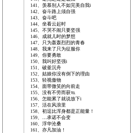
141、羡慕别人不如完美自我i
142、奋斗路上须自强
143、奋斗吧
144、坐看云起时
145、不哭不闹只要坚强
146、成就儿时的梦想
147、只为轰轰烈烈的青春
148、我来了只为征服你
149、你要勇敢
150、我叫好坚强i
151、破釜沉舟
152、姑娘你没有倒下的理由
153、轻视傲物
154、面带微笑的向前走
155、没有不劳而获℡
156、怎能累了就说放下i
157、活在风浪里
158、初逗比浑身都是正能量！
159、…承诺不会变
160、浮华沧桑
161、亦凡加油！