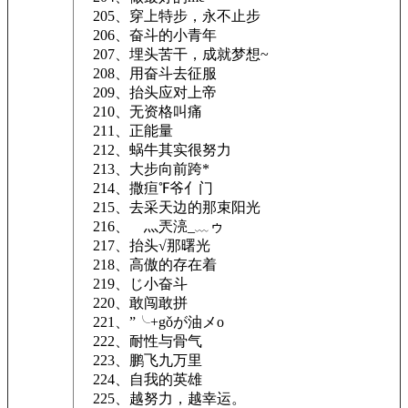
205、穿上特步，永不止步
206、奋斗的小青年
207、埋头苦干，成就梦想~
208、用奋斗去征服
209、抬头应对上帝
210、无资格叫痛
211、正能量
212、蜗牛其实很努力
213、大步向前跨*
214、撒疸℉爷亻门
215、去采天边的那束阳光
216、ゞ灬兲湸_﹏ゥ
217、抬头√那曙光
218、高傲的存在着
219、じ小奋斗
220、敢闯敢拼
221、”╰+gǒが油メo
222、耐性与骨气
223、鹏飞九万里
224、自我的英雄
225、越努力，越幸运。