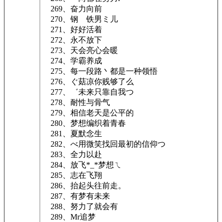
269、奋力向前
270、钢ゞ铁男ミ儿
271、好好活着
272、永不放下
273、天会亮心会暖
274、学霸养成
275、每一段路丶都是一种领悟
276、ぐ菇凉你贱够了么
277、゛未来只靠自我つ
278、耐性与骨气
279、相信老天是公平的
280、梦想编织着青春
281、夏默念生
282、べ用微笑找回最初的信仰つ
283、全力以赴
284、放飞*_*梦想ㄟ
285、志在飞翔
286、抬起头往前走。
287、有梦有未来
288、努力了就会有
289、Mr追梦