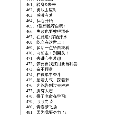
461、转身&未来
462、勇敢去应对
463、感激有梦
464、从心开始
465、↑强烈推荐自我↑
466、失败也要败得漂亮
467、在跑道↑挥洒汗水
468、屹立在这世上！
469、多活一点给自我看
470、向前走！别回头！
471、去讲心中梦想
472、梦要自我扛泪要自我尝
473、奋不顾身
474、在孤单中奋斗
475、踏着力气，踩着梦
476、奔跑告别过去种种
477、胸有大志
478、拼了老命在学习i
479、欣欣向荣
480、青春梦飞扬
481、因为我要努力了i