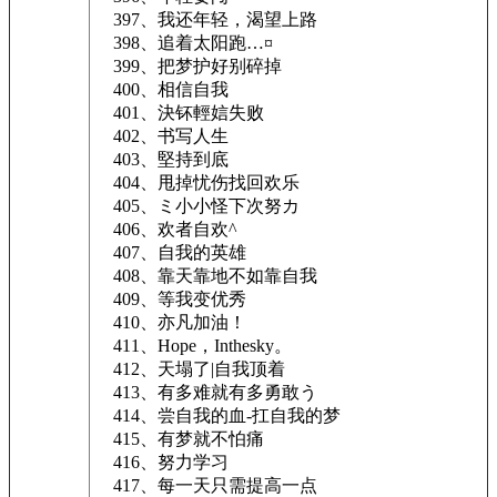
397、我还年轻，渴望上路
398、追着太阳跑…¤
399、把梦护好别碎掉
400、相信自我
401、決钚輕娮失败
402、书写人生
403、堅持到底
404、甩掉忧伤找回欢乐
405、ミ小小怪下次努カ
406、欢者自欢^
407、自我的英雄
408、靠天靠地不如靠自我
409、等我变优秀
410、亦凡加油！
411、Hope，Inthesky。
412、天塌了|自我顶着
413、有多难就有多勇敢う
414、尝自我的血-扛自我的梦
415、有梦就不怕痛
416、努力学习
417、每一天只需提高一点