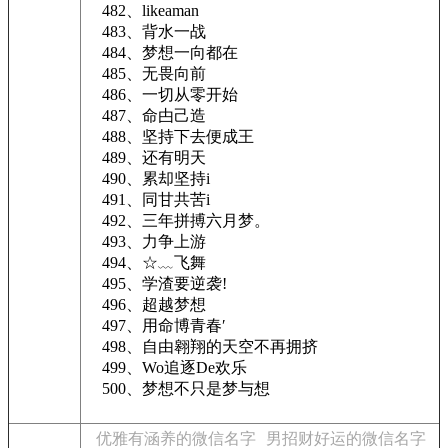
482、likeaman
483、背水一战
484、梦想一向都在
485、无畏向前
486、一切从零开始
487、命甴己造
488、坚持下去便成王
489、还有明天
490、累却坚持i
491、同甘共苦i
492、三年拼搏六月梦。
493、力争上游
494、☆﹏飞舞
495、学渣要逆袭!
496、超越梦想
497、用命博青春′
498、自由翱翔的天空不再拥挤
499、Wo追逐De欢乐
500、梦想不只是梦与想
优雅有涵养的微信名字
男招财好运的微信名字