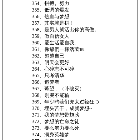
354、拼搏。努力
355、低调的爆发
356、热血与梦想
357、其实就是拼！
358、是男人就活出你的高傲。
359、做自信女人
360、爱生活爱自我i
361、像爺們一樣活著℡
362、超越自已
363、明天会更好
364、心碎志不可碎
365、只考清华
366、追梦者
367、莃望，（卟破灭）
368、别哭不能输
369、年少旳莪们兜太过轻狂つ
370、埋头苦干，成就梦想~
371、我的梦想带翅膀
372、梦想的亡命之徒
373、要么努力要么死
374、满身英雄梦