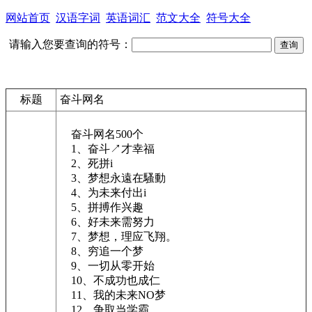
网站首页
汉语字词
英语词汇
范文大全
符号大全
请输入您要查询的符号：
标题
奋斗网名
奋斗网名500个
1、奋斗↗才幸福
2、死拼i
3、梦想永遠在騷動
4、为未来付出i
5、拼搏作兴趣
6、好未来需努力
7、梦想，理应飞翔。
8、穷追一个梦
9、一切从零开始
10、不成功也成仁
11、我的未来NO梦
12、争取当学霸