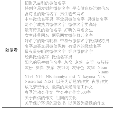
招财又吉利的微信名字
特别容易发财的微信名字
平安健康好运微信名
含诗意的微信名字
男生霸气网名
中年微信名字男
事业男微信名字
男微信名字
两个字成熟男微信名字
微信名字男高冷
最有诗意的微信名字
好听的网名女生
女生经典网名
两男两女微信群起名字
好名字的微信昵称
带符号微信名字微信昵称男
名字加英文男微信昵称
有涵养的微信名字
随便看
最火最好听的微信名字
经典微信名字
经典微信名字
微信名字男
阳光的男生微信名字
灰窑
灰笔
灰管
灰簇簇
Nisan
灰粉
灰粪
灰糜
灰组词
灰绿色
灰罐
Nisans
Nisei
Nish
Nishinomiya
nisi
Niskayuna
Nissan
Nissen hut
NIST
以美为话题的作文
夜景作文
放飞梦想作文
最美的风景清洁工作文
春季运动会作文
学会生存作文600字
关于自信的作文
祖国的变化
关于保护环境的建议书
以风景为话题的作文