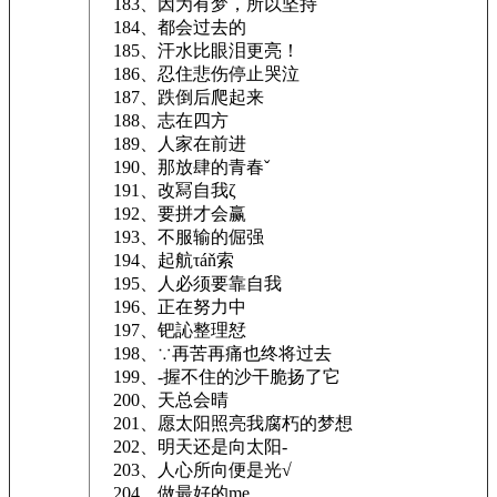
183、因为有梦，所以坚持
184、都会过去的
185、汗水比眼泪更亮！
186、忍住悲伤停止哭泣
187、跌倒后爬起来
188、志在四方
189、人家在前进
190、那放肆的青春ˇ
191、改冩自我ζ
192、要拼才会赢
193、不服输的倔强
194、起航τáň索
195、人必须要靠自我
196、正在努力中
197、钯訫整理恏
198、∵再苦再痛也终将过去
199、-握不住的沙干脆扬了它
200、天总会晴
201、愿太阳照亮我腐朽的梦想
202、明天还是向太阳-
203、人心所向便是光√
204、做最好的me