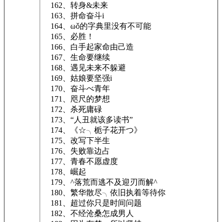
162、转身&未来
163、拼命奋斗i
164、ωǒ的字典里没有不可能
165、必胜！
166、白手起家命由己造
167、生命要继续
168、遇见未来不躲避
169、姑娘要坚强i
170、奋斗べ青年
171、咫尺的梦想
172、杀死庸碌
173、“人丑就该多读书”
174、《☆╮栀子花开つ》
175、改写下半生
176、失败靠边占
177、青春不愿虚度
178、崛起
179、^落荒而逃不及迎刃而解^
180、繁华散尽╮依旧执着等待你
181、超过你只是时间问题
182、不经沧桑怎成男人