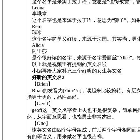
这个名字是来源于拉丁语，意思是“值得被爱”，
Leona
李哦拿
这个名字也是来源于拉丁语，意思为“狮子”。如
Remi
瑞米
这个名字简单又好读，来源于法国。其实嘞，男生
Alicia
阿里莎
是个很好读的名字，来源于名字爱丽丝“Alice”
以上就是视频里有提到的英文名啦
小编再给大家补充三个好听的女生英文名
好听的英文名2
【Brian】
Brian的发音为[?bra??n]，读起来比较婉
指男士勇敢，品性高尚。
【Geoff】
geoff这一英文名字看上去也不是很复杂，简单
然，从字面意思看，也指男士非常杰出。
【Otto】
该英文名由四个字母组成，前后两个字母相同而且对称
有的等含义，用来做名字也很吉祥。