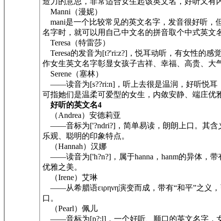
造力的意思，非常适合女生起该英文名，好听又有
Manni（漫妮）
mani是一个比较常见的英文名字，发音很好听，但
名字时，就可以用自己中文名的拼音取个中式英文
Teresa（特雷莎）
Teresa的发音为[t?'ri:z?]，悦耳动听，
作女生英文名字彰显女孩子吉祥、幸福、高贵、大
Serene（塞林）
——读音为[s??ri:n]，听上去很是温润，好听
可指她们是温柔可爱型的女生，内敛安静、端庄优
好听的英文名4
（Andrea）安德莉亚
——音标为['?ndri?]，简单易读，朗朗上口
乐观、聪明的印象特点。
（Hannah）汉娜
——读音为['h?n?]，属于hanna，hanm
优雅之美。
（Irene）艾琳
——从希腊语ειρηνη演变而成，带有“和平”之义，
口。
（Pearl）佩儿
——音标为[p?:l]，一个好听、顺口的英文名