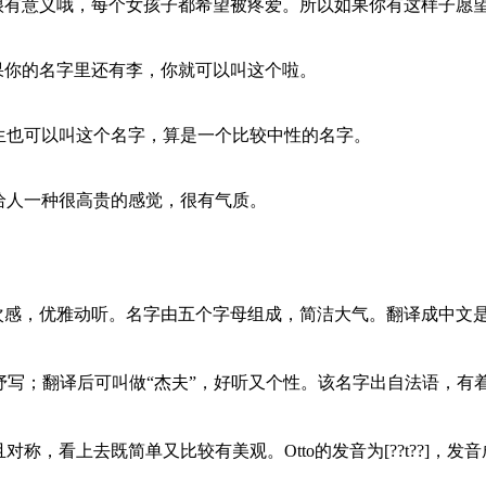
很有意义哦，每个女孩子都希望被疼爱。所以如果你有这样子愿望
果你的名字里还有李，你就可以叫这个啦。
也可以叫这个名字，算是一个比较中性的名字。
。给人一种很高贵的感觉，很有气质。
转、有层次感，优雅动听。名字由五个字母组成，简洁大气。翻译成
易抒写；翻译后可叫做“杰夫”，好听又个性。该名字出自法语，有
，看上去既简单又比较有美观。Otto的发音为[??t??]，