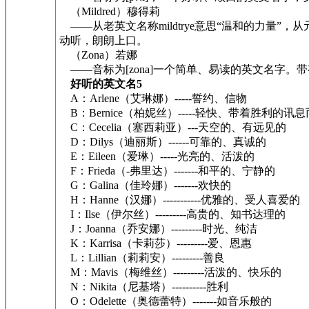
（Mildred）穆得莉
——从老英文名称mildtrye意思“温和的力量”，从
动听，朗朗上口。
（Zona）若娜
——音标为[zona]一个简单、易读的英文名字
好听的英文名5
A：Arlene（艾琳娜）-----誓约、信物
B：Bernice（柏妮丝）-----轻快、带着胜利的讯息
C：Cecelia（塞西莉亚）---天空的、有远见的
D：Dilys（迪丽斯）------可靠的、真诚的
E：Eileen（爱琳）-----光亮的、活泼的
F：Frieda（-弗里达）-------和平的、宁静的
G：Galina（佳玲娜）-------欢快的
H：Hanne（汉娜）-----------优雅的、受人喜爱的
I：Ilse（伊尔丝）---------高贵的、知书达理的
J：Joanna（乔安娜）---------时光、纯洁
K：Karrisa（卡莉莎）---------爱、恩惠
L：Lillian（莉莉安）---------善良
M：Mavis（梅维丝）---------活泼的、快乐的
N：Nikita（尼基塔）----------胜利
O：Odelette（奥德蕾特）-------如音乐般的