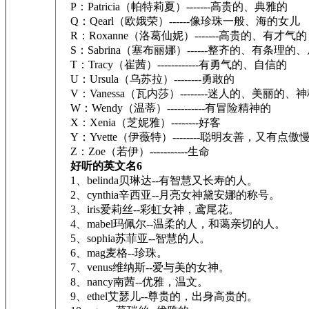
P：Patricia（帕特莉夏）-------高贵的、典雅的
Q：Qearl（欧娥荣）------像珍珠一般、海的女儿
R：Roxanne（洛葛仙妮）-------高贵的、有才气的
S：Sabrina（塞布丽娜）------整齐的、有条理
T：Tracy（崔茜）------------有勇气的、自信的
U：Ursula（乌苏拉）--------勇敢的
V：Vanessa（瓦内莎）--------迷人的、美丽的、
W：Wendy（温蒂）-----------有冒险精神的
X：Xenia（芝妮雅）--------好客
Y：Yvette（伊薇特）--------聪明友善，又有点傲
Z：Zoe（若伊）-----------生命
好听的英文名6
1、belinda贝琳达--有智慧又长寿的人。
2、cynthia辛西亚--月亮女神黛安娜的称号。
3、iris爱莉丝--彩虹女神，鸢尾花。
4、mabel玛佩尔--温柔的人，和蔼亲切的人。
5、sophia苏菲亚--智慧的人。
6、mag麦格--珍珠。
7、venus维纳斯--爱与美的女神。
8、nancy南茜--优雅，温文。
9、ethel艾瑟儿--尊贵的，出身高贵的。