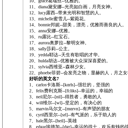
10、grace葛瑞丝--优雅的。
11、diana黛安娜--光亮如白画，月亮女神。
12、lucy露西--带来光明和智慧的人。
13、michelle蜜雪儿--紫菀花。
14、bonnie邦妮--甜美，漂亮，优雅而善良的人。
15、anna安娜--优雅。
16、ru露比--红宝石。
17、aurora奥萝拉--黎明女神。
18、sally莎莉--公主。
19、yedda耶达--天生有歌唱的才华。
20、hulda胡达--优雅被大众深深喜爱的。
21、sylvia西维亚--森林少女。
22、phoebe菲碧--会发亮之物，显赫的人，月之
好听的英文名7
1、carlos卡洛斯--[kɑrls]--强壮的，坚强的
2、felix费利克斯--[fi:liks]--幸运的，幸福的
3、neil尼尔--[nil]--得胜者，勇敢的人
4、will维尔--[wl]--坚定的，有决心的
5、marvin马尔文--[mɑrvn]--有声望的朋友
6、cyril西里尔--[srl]--有气派的，乐于助人的
7、hale黑尔--[heil]--英雄
8、edgar埃德加--[dgr]--幸运的战士，欢乐有钱的