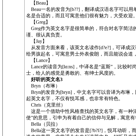
【Beau】
Beau一名的发音为[b??]，翻译成汉语名字可以
名是合适的，而且可寓意他们很有魅力，大受欢迎
【Greg】
Greg作为英文名字是很简单的，符合对名字简洁
谨、很认真负责。
【Jay】
从发音方面来看，该英文名读作[d?e?]，可译成
给男孩起名，可寓意男士外表俊朗，而且能说会道
【Lance】
Lance的读音为[lɑ:ns]，中译名是“蓝斯”
士，给人的感觉是勇敢的、有绅士风度的。
好听的英文名3
Bryn（布琳）
Bryn的发音为[bryn]，中文名字可以音译为
起英文名字，不仅有悦耳感，也非常有特色。
Chris（克里丝）
这是一个借助中性风格查找的英文名字，有一种清新新
使”的意思，引申为有着自己的信仰与见解，寓意有
Bella（贝拉）
Bella这一英文名字的发音是[?b?l?]，悦耳