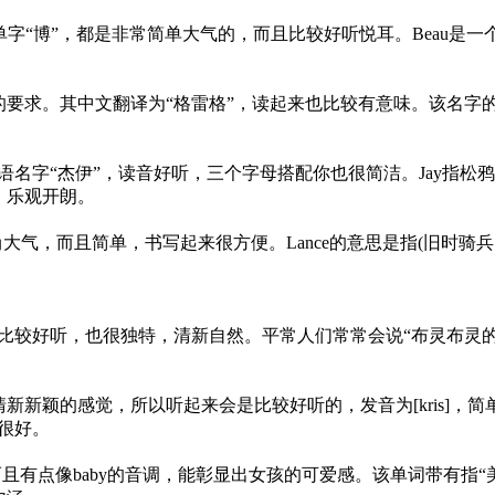
用单字“博”，都是非常简单大气的，而且比较好听悦耳。Beau是
。
的要求。其中文翻译为“格雷格”，读起来也比较有意味。该名字
汉语名字“杰伊”，读音好听，三个字母搭配你也很简洁。Jay指松
，乐观开朗。
，比较时尚大气，而且简单，书写起来很方便。Lance的意思是指(旧
布琳，比较好听，也很独特，清新自然。平常人们常常会说“布灵布灵
颖的感觉，所以听起来会是比较好听的，发音为[kris]，简单、
很好。
动听，而且有点像baby的音调，能彰显出女孩的可爱感。该单词带