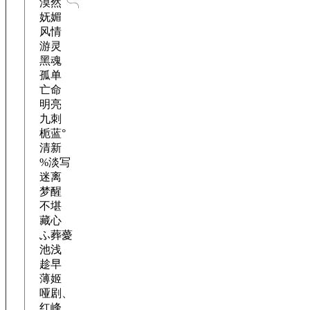
漠然╰╮
妩媚
风情
游灵
黑魂
孤单
亡命
明亮
九刺
栀蓝°
清新
%淡写
迷离
梦醒
不堪
藏心
ふ葬薆
池浅
趁早
薄姬
哑剧、
红峰