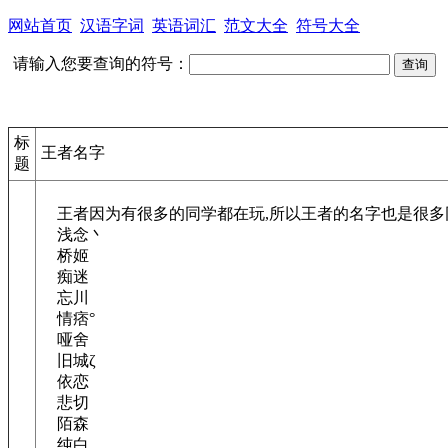
网站首页
汉语字词
英语词汇
范文大全
符号大全
请输入您要查询的符号：
标
王者名字
题
王者因为有很多的同学都在玩,所以王者的名字也是很多同
浅念丶
桥姬
痴迷
忘川
情痞°
哑舍
旧城ζ
依恋
悲切
陌森
纯白