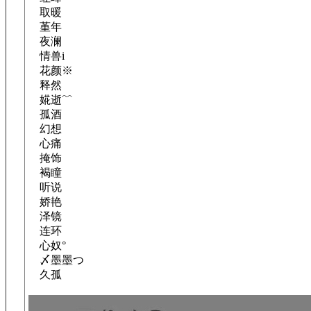
取暖
堇年
夜澜
情兽i
花颜※
释然
婲逝﹌
孤酒
幻想
心痛
掩饰
褐瞳
听说
娇艳
泽镜
连环
心奴°
〆墨墨つ
久孤