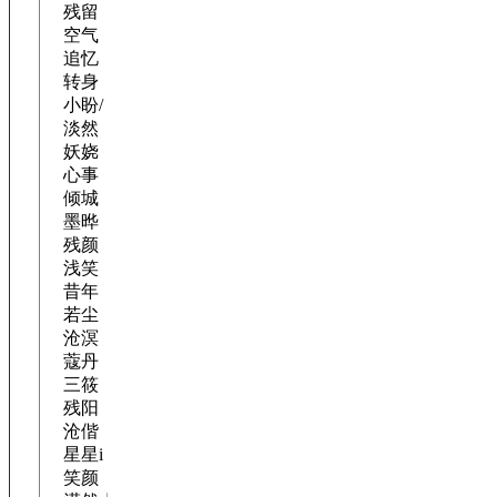
残留
空气
追忆
转身
小盼/
淡然
妖娆
心事
倾城
墨晔
残颜
浅笑
昔年
若尘
沧溟
蔻丹
三筱
残阳
沧偕
星星i
笑颜