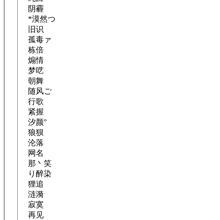
阴霾
*漠然つ
旧识
孤毒ァ
栋倍
煽情
梦呓
朝舞
随风ご
行歌
紧握
汐颜°
狼狈
沦落
网名
那丶笑
り醉染
狸追
涟漪
寂寞
再见