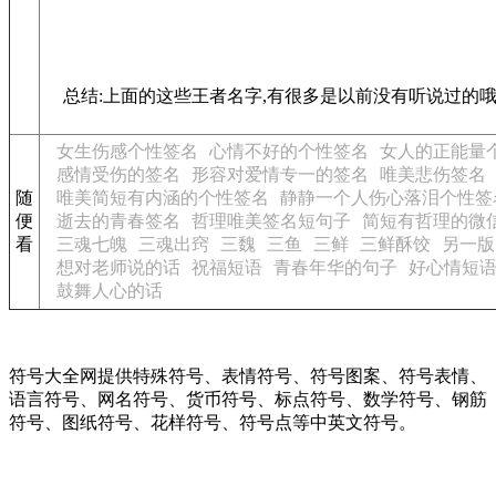
总结:上面的这些王者名字,有很多是以前没有听说过的哦,
女生伤感个性签名
心情不好的个性签名
女人的正能量
感情受伤的签名
形容对爱情专一的签名
唯美悲伤签名
随
唯美简短有内涵的个性签名
静静一个人伤心落泪个性签
便
逝去的青春签名
哲理唯美签名短句子
简短有哲理的微
看
三魂七魄
三魂出窍
三魏
三鱼
三鲜
三鲜酥饺
另一版
想对老师说的话
祝福短语
青春年华的句子
好心情短
鼓舞人心的话
符号大全网提供特殊符号、表情符号、符号图案、符号表情、
语言符号、网名符号、货币符号、标点符号、数学符号、钢筋
符号、图纸符号、花样符号、符号点等中英文符号。