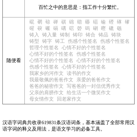
百忙之中的意思是：指工作十分繁忙。
䃂
䃃
䃄
䃅
䃆
䃇
䃈
䃉
䃊
䃋
䃌
䃍
䃎
䃏
䃐
䃑
䃒
䃓
䃔
䃕
䃖
䃗
䃘
䃙
䃚
铸入
铸入量
铸制
铸印
铸合
铸品
铸块
铸型
铸字
铸工
伤感个性签名
伤感个性签名
哲理个性签名
心情不好的个性签名
心情不好的个性签名
伤感个性签名
随便看
心情不好的个性签名
心情不好的个性签名
伤感个性签名
心情不好的个性签名
我家乡的河作文
读书的作文
我最敬佩的爸爸作文
亲爱的爸爸作文
爸爸的秘密作文
写爸爸的一封信优秀作文
父亲的肩膀作文
给生活一个微笑作文
母女情作文
回老家作文
汉语字词典共收录619831条汉语词条，基本涵盖了全部常用汉
语字词的释义及用法，是语文学习的必备工具。