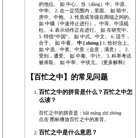
的地位。
如
中心。当（dàng）中。中原。
中华。
2.
在一定范围内，里面。
如
暗中。
房中。中饱。
3.
性质或等级在两端之间的。
如
中辍（中途停止进行）。中等。中流砥
柱。
4.
表示动作正在进行。
如
在研究中。
5.
特指“中国”。
如
中式。中文。
6.
适于，
合于。
如
中看。
中 [ zhòng ]
1.
恰好合上。
如
中选。中奖。中意（会意，满意）。
2.
受到，遭受。
如
中毒。中计。
3.
科举考试
被录取。
如
中举。中状元。
[更多解释]
【百忙之中】的常见问题
百忙之中的拼音是什么？百忙之中怎
么读？
百忙之中的拼音是：băi máng zhī zhōng
点击
图标播放百忙之中的发音
。
百忙之中是什么意思？