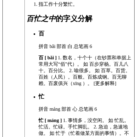
指工作十分繁忙。
百忙之中
的字义分解
百
拼音
bǎi
部首
白
总笔画
6
百 [ bǎi ]
1.
数名，十个十（在钞票和单据上
常用大写“佰”代）。
如
百步穿杨。百儿八
十。百分比。
2.
喻很多。
如
百草。百货。
百姓（人民）。百般。百炼成钢。百无聊
赖。百废俱兴（xīng ）。
[更多解释]
忙
拼音
máng
部首
心
总笔画
6
忙 [ máng ]
1.
事情多，没空闲。
如
忙乱。
忙活。忙碌。手忙脚乱。
2.
急迫，急速地
做。
如
忙于（忙着做某方面的事情）。不