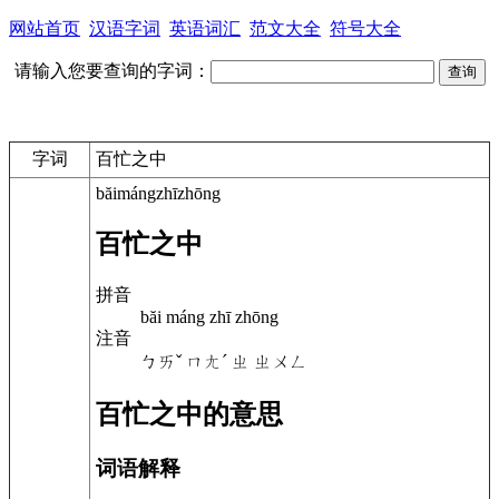
网站首页
汉语字词
英语词汇
范文大全
符号大全
请输入您要查询的字词：
字词
百忙之中
băimángzhīzhōng
百忙之中
拼音
băi máng zhī zhōng
注音
ㄅㄞˇ ㄇㄤˊ ㄓ ㄓㄨㄥ
百忙之中的意思
词语解释