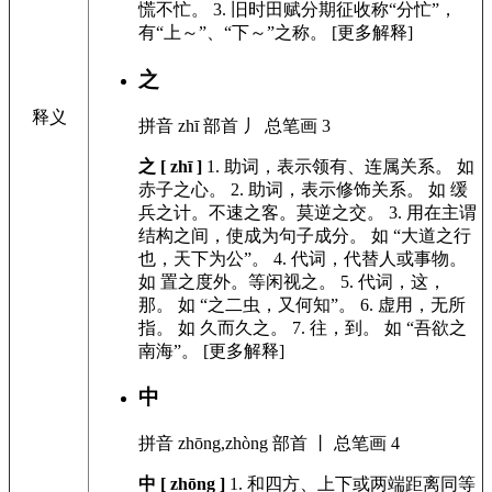
慌不忙。
3.
旧时田赋分期征收称“分忙”，
有“上～”、“下～”之称。 [更多解释]
之
释义
拼音
zhī
部首
丿
总笔画
3
之 [ zhī ]
1.
助词，表示领有、连属关系。
如
赤子之心。
2.
助词，表示修饰关系。
如
缓
兵之计。不速之客。莫逆之交。
3.
用在主谓
结构之间，使成为句子成分。
如
“大道之行
也，天下为公”。
4.
代词，代替人或事物。
如
置之度外。等闲视之。
5.
代词，这，
那。
如
“之二虫，又何知”。
6.
虚用，无所
指。
如
久而久之。
7.
往，到。
如
“吾欲之
南海”。
[更多解释]
中
拼音
zhōng,zhòng
部首
丨
总笔画
4
中 [ zhōng ]
1.
和四方、上下或两端距离同等