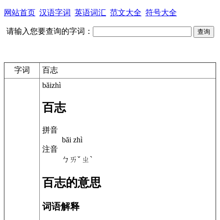
网站首页
汉语字词
英语词汇
范文大全
符号大全
请输入您要查询的字词：
字词
百志
băizhì
百志
拼音
băi zhì
注音
ㄅㄞˇ ㄓˋ
百志的意思
词语解释