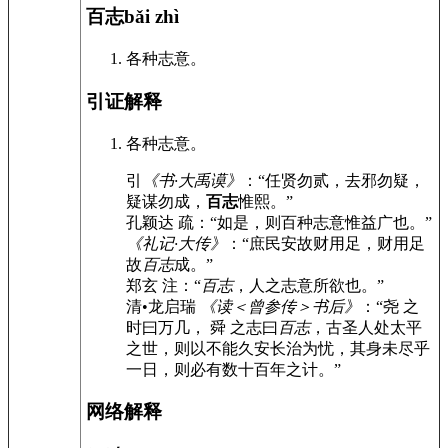
百志
bǎi zhì
各种志意。
引证解释
各种志意。
引
《书·大禹谟》
：“任贤勿贰，去邪勿疑，
疑谋勿成，
百志
惟熙。”
孔颖达 疏：“如是，则百种志意惟益广也。”
《礼记·大传》
：“庶民安故财用足，财用足
故
百志
成。”
郑玄 注：“
百志
，人之志意所欲也。”
清•龙启瑞
《读＜曾参传＞书后》
：“尧 之
时曰万几， 舜 之志曰
百志
，古圣人处太平
之世，则以不能久安长治为忧，其身未尽乎
一日，则必有数十百年之计。”
网络解释