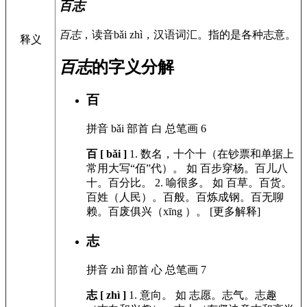
百志
百志
，读音bǎi zhì，汉语词汇。指的是各种志意。
释义
百志
的字义分解
百
拼音
bǎi
部首
白
总笔画
6
百 [ bǎi ]
1.
数名，十个十（在钞票和单据上
常用大写“佰”代）。
如
百步穿杨。百儿八
十。百分比。
2.
喻很多。
如
百草。百货。
百姓（人民）。百般。百炼成钢。百无聊
赖。百废俱兴（xīng ）。
[更多解释]
志
拼音
zhì
部首
心
总笔画
7
志 [ zhì ]
1.
意向。
如
志愿。志气。志趣