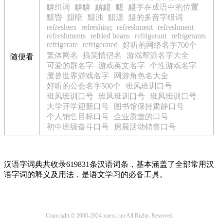
黭组词
黭黭
黭黮
黮
黮字在成语中的位置
黮昏
黮暗
黮浊
黮漶
黮的多音字组词
refreshers
refreshing
refreshment
refreshment
refreshments
refried beans
refrigerant
refrigerants
refrigerate
refrigerated
好听的网络名字700个
繁体网名
搞笑情侣名
游戏帮派名字大全
随便看
可爱的群名字
游戏英文名字
个性游戏名字
魔兽世界游戏名字
网游角色名大全
好听的公会名字500个
班风班训口号
班风班训口号
班风班训口号
班风班训口号
大学开学迎新口号
图书馆保持肃静口号
个人销售目标口号
企业质量的口号
初中班级奋斗口号
房展活动销售口号
汉语字词典共收录619831条汉语词条，基本涵盖了全部常用汉
语字词的释义及用法，是语文学习的必备工具。
Copyright © 2000-2024 xuexi.run All Rights Reserved