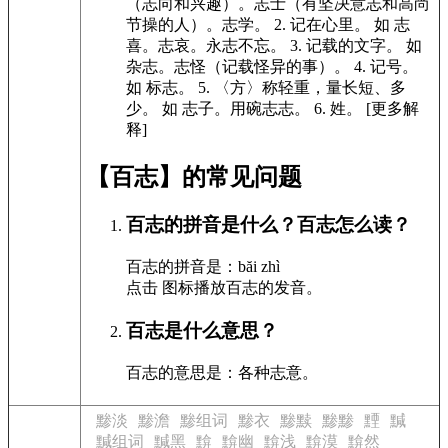
（志向和兴趣）。志士（有坚决意志和高尚
节操的人）。志学。
2.
记在心里。
如
志
喜。志哀。永志不忘。
3.
记载的文字。
如
杂志。志怪（记载怪异的事）。
4.
记号。
如
标志。
5.
〈方〉称轻重，量长短、多
少。
如
志子。用碗志志。
6.
姓。 [更多解
释]
【百志】的常见问题
百志的拼音是什么？百志怎么读？
百志的拼音是：băi zhì
点击
图标播放百志的发音
。
百志是什么意思？
百志的意思是：各种志意。
黪淡
黪澹
黪组词
黪衣
黪黩
黪黪
黫
黬
黬组词
黬黑
黭
黭幽
黭浅
黭漠
黭然