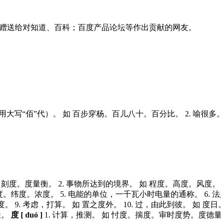
赠送给对知道、百科；百度产品论坛等作出贡献的网友。
用大写“佰”代）。
如
百步穿杨。百儿八十。百分比。
2.
喻很多
。刻度。度量衡。
2.
事物所达到的境界。
如
程度。高度。风度。
度。纬度。浓度。
5.
电能的单位，一千瓦小时电量的通称。
6.
法
度。
9.
考虑，打算。
如
置之度外。
10.
过，由此到彼。
如
度日
姓。
度 [ duó ]
1.
计算，推测。
如
忖度。揣度。审时度势。度德