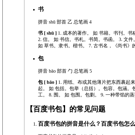
书
拼音
shū
部首
乙
总笔画
4
书 [ shū ]
1.
成本的著作。
如
书籍。书刊。书
2.
信。
如
书信。书札。书简。书函。
3.
文件
如
草书。隶书。楷书。
7.
古书名，《尚书》的
包
拼音
bāo
部首
勹
总笔画
5
包 [ bāo ]
1.
用纸、布或其他薄片把东西裹起
起。
如
包括。包举（总括）。包容。包涵。
工。
8.
围。
如
包围。包剿。
9.
一种带馅的蒸
【百度书包】的常见问题
百度书包的拼音是什么？百度书包怎