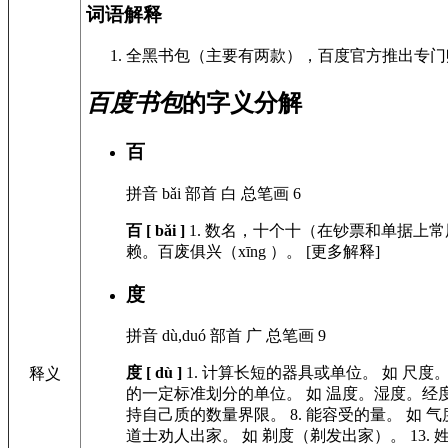
词语解释
全黑书包（主要有两款），百度官方推出专门
百度书包
的字义分解
百
拼音
bǎi
部首
白
总笔画
6
百 [ bǎi ]
1.
数名，十个十（在钞票和单据上常
赖。百废俱兴（xīng ）。
[更多解释]
度
拼音
dù,duó
部首
广
总笔画
9
度 [ dù ]
1.
计算长短的器具或单位。
如
尺度
释义
的一定标准划分的单位。
如
温度。湿度。经
持自己质的数量界限。
8.
能容受的量。
如
气
道士劝人出家。
如
剃度（剃发出家）。
13.