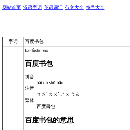
网站首页
汉语字词
英语词汇
范文大全
符号大全
字词
百度书包
băidùshūbāo
百度书包
拼音
băi dù shū bāo
注音
ㄅㄞˇ ㄉㄨˋ ㄕㄨ ㄅㄠ
繁体
百度書包
百度书包的意思