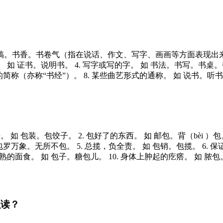
稿。书香。书卷气（指在说话、作文、写字、画画等方面表现出
。
如
证书。说明书。
4.
写字或写的字。
如
书法。书写。书桌。
简称（亦称“书经”）。
8.
某些曲艺形式的通称。
如
说书。听书
来。
如
包装。包饺子。
2.
包好了的东西。
如
邮包。背（bèi ）包
包罗万象。无所不包。
5.
总揽，负全责。
如
包销。包揽。
6.
保
熟的面食。
如
包子。糖包儿。
10.
身体上肿起的疙瘩。
如
脓包
么读？