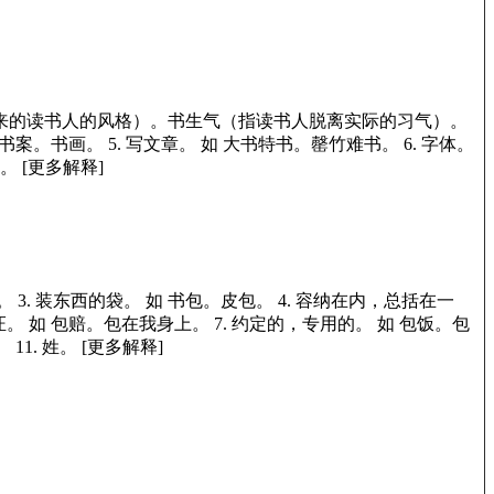
来的读书人的风格）。书生气（指读书人脱离实际的习气）。
书案。书画。
5.
写文章。
如
大书特书。罄竹难书。
6.
字体。
。
[更多解释]
。
3.
装东西的袋。
如
书包。皮包。
4.
容纳在内，总括在一
证。
如
包赔。包在我身上。
7.
约定的，专用的。
如
包饭。包
。
11.
姓。 [更多解释]