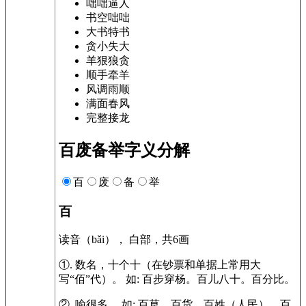
咄咄逼人
书空咄咄
大书特书
贪小失大
羊狠狼贪
顺手牵羊
风调雨顺
满面春风
完整接龙
百废备举字义分解
百
废
备
举
百
读音（bǎi）， 白部，共6画
①.
数名，十个十（在钞票和单据上常用大
写“佰”代）。
如:
百步穿杨。百儿八十。百分比。
②.
喻很多。
如:
百草。百货。百姓（人民）。百