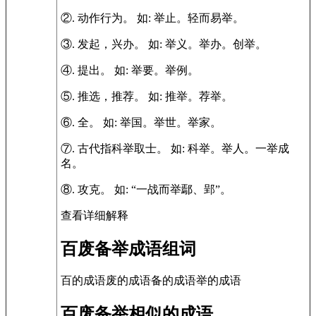
②.
动作行为。
如:
举止。轻而易举。
③.
发起，兴办。
如:
举义。举办。创举。
④.
提出。
如:
举要。举例。
⑤.
推选，推荐。
如:
推举。荐举。
⑥.
全。
如:
举国。举世。举家。
⑦.
古代指科举取士。
如:
科举。举人。一举成
名。
⑧.
攻克。
如:
“一战而举鄢、郢”。
查看详细解释
百废备举成语组词
百的成语废的成语备的成语举的成语
百废备举相似的成语