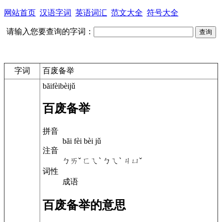
网站首页
汉语字词
英语词汇
范文大全
符号大全
请输入您要查询的字词：
字词
百废备举
băifèibèijǔ
百废备举
拼音
băi fèi bèi jǔ
注音
ㄅㄞˇ ㄈㄟˋ ㄅㄟˋ ㄐㄩˇ
词性
成语
百废备举的意思