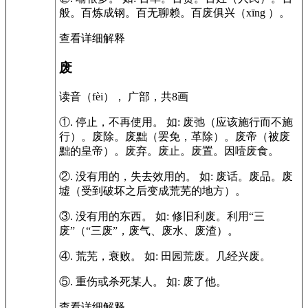
般。百炼成钢。百无聊赖。百废俱兴（xīng ）。
查看详细解释
废
读音（fèi）， 广部，共8画
①.
停止，不再使用。
如:
废弛（应该施行而不施
行）。废除。废黜（罢免，革除）。废帝（被废
黜的皇帝）。废弃。废止。废置。因噎废食。
②.
没有用的，失去效用的。
如:
废话。废品。废
墟（受到破坏之后变成荒芜的地方）。
③.
没有用的东西。
如:
修旧利废。利用“三
废”（“三废”，废气、废水、废渣）。
④.
荒芜，衰败。
如:
田园荒废。几经兴废。
⑤.
重伤或杀死某人。
如:
废了他。
查看详细解释