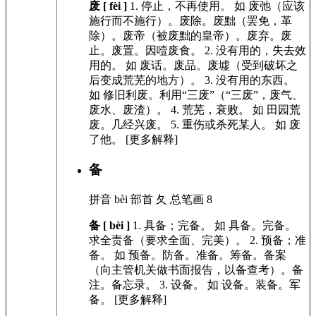
废 [ fèi ]
1.
停止，不再使用。
如
废弛（应该
施行而不施行）。废除。废黜（罢免，革
除）。废帝（被废黜的皇帝）。废弃。废
止。废置。因噎废食。
2.
没有用的，失去效
用的。
如
废话。废品。废墟（受到破坏之
后变成荒芜的地方）。
3.
没有用的东西。
如
修旧利废。利用“三废”（“三废”，废气、
废水、废渣）。
4.
荒芜，衰败。
如
田园荒
废。几经兴废。
5.
重伤或杀死某人。
如
废
了他。
[更多解释]
备
拼音
bèi
部首
夂
总笔画
8
备 [ bèi ]
1.
具备；完备。
如
具备。完备。
求全责备（要求全面、完美）。
2.
预备；准
备。
如
预备。防备。准备。筹备。备案
（向主管机关做书面报告，以备查考）。备
注。备忘录。
3.
设备。
如
设备。装备。军
备。
[更多解释]