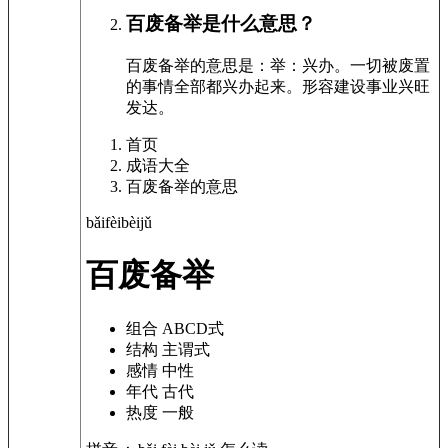
百废备举是什么意思？
百废备举的意思是：举：兴办。一切被废置
的事情全部都兴办起来。形容建设事业兴旺
发达。
首页
成语大全
百废备举的意思
bǎi
fèi
bèi
jǔ
百废备举
组合
ABCD式
结构
主谓式
感情
中性
年代
古代
热度
一般