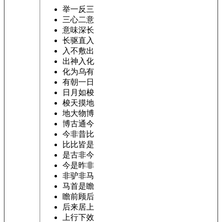
举一反三
三心二意
意味深长
长驱直入
入不敷出
出神入化
化为乌有
有朝一日
日月如梭
梭天摸地
地大物博
博古通今
今非昔比
比比皆是
是古非今
今是昨非
非驴非马
马首是瞻
瞻前顾后
后来居上
上行下效