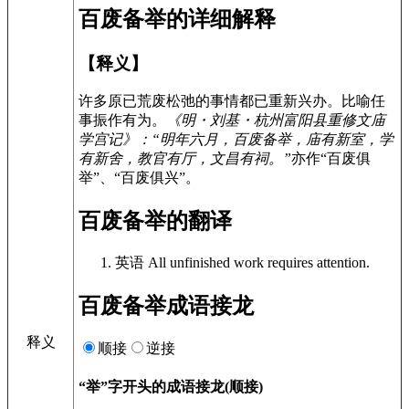
百废备举的详细解释
【释义】
许多原已荒废松弛的事情都已重新兴办。比喻任
事振作有为。
《明・刘基・杭州富阳县重修文庙
学宫记》：“明年六月，
百废备举
，庙有新室，学
有新舍，教官有厅，文昌有祠。”
亦作“百废俱
举”、“百废俱兴”。
百废备举的翻译
英语
All unfinished work requires attention.
百废备举成语接龙
释义
顺接
逆接
“举”字开头的成语接龙(顺接)