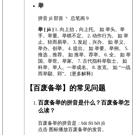
举
拼音
jǔ
部首
丶
总笔画
9
举 [ jǔ ]
1.
向上抬，向上托。
如
举头。举
手。举重。举棋不定。
2.
动作行为。
如
举
止。轻而易举。
3.
发起，兴办。
如
举义。
举办。创举。
4.
提出。
如
举要。举例。
5.
推选，推荐。
如
推举。荐举。
6.
全。
如
举
国。举世。举家。
7.
古代指科举取士。
如
科举。举人。一举成名。
8.
攻克。
如
“一战
而举鄢、郢”。
[更多解释]
【百废备举】的常见问题
百废备举的拼音是什么？百废备举怎
么读？
百废备举的拼音是：băi fèi bèi jǔ
点击
图标播放百废备举的发音
。