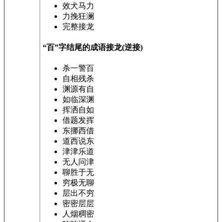
效犬马力
力挽狂澜
完整接龙
“百”字结尾的成语接龙(逆接)
杀一警百
自相残杀
渊源有自
如临深渊
挥洒自如
借题发挥
东挪西借
道西说东
津津乐道
无人问津
聊胜于无
穷极无聊
层出不穷
密密层层
人烟稠密