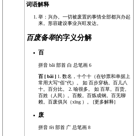
词语解释
举：兴办。一切被废置的事情全部都兴办起
来。形容建设事业兴旺发达。
百废备举
的字义分解
百
拼音
bǎi
部首
白
总笔画
6
百 [ bǎi ]
1.
数名，十个十（在钞票和单据上
常用大写“佰”代）。
如
百步穿杨。百儿八
十。百分比。
2.
喻很多。
如
百草。百货。
百姓（人民）。百般。百炼成钢。百无聊
赖。百废俱兴（xīng ）。
[更多解释]
废
拼音
fèi
部首
广
总笔画
8