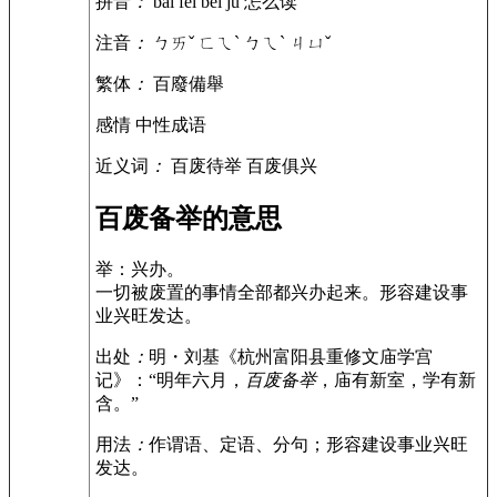
拼音
：
bǎi fèi bèi jǔ
怎么读
注音
：
ㄅㄞˇ ㄈㄟˋ ㄅㄟˋ ㄐㄩˇ
繁体
：
百廢備舉
感情
中性成语
近义词
：
百废待举 百废俱兴
百废备举的意思
举：兴办。
一切被废置的事情全部都兴办起来。形容建设事
业兴旺发达。
出处
：
明・刘基《杭州富阳县重修文庙学宫
记》：“明年六月，
百废备举
，庙有新室，学有新
含。”
用法
：
作谓语、定语、分句；形容建设事业兴旺
发达。