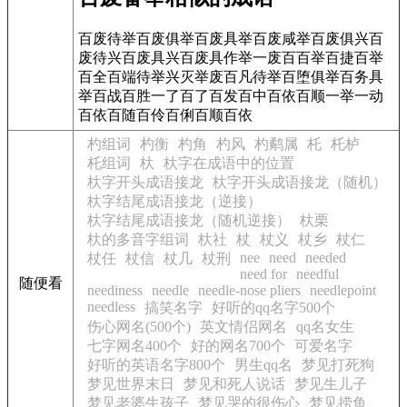
百废待举百废俱举百废具举百废咸举百废俱兴百
废待兴百废具兴百废具作举一废百百举百捷百举
百全百端待举兴灭举废百凡待举百堕俱举百务具
举百战百胜一了百了百发百中百依百顺一举一动
百依百随百伶百俐百顺百依
杓组词
杓衡
杓角
杓风
杓鹬属
杔
杔栌
杔组词
杕
杕字在成语中的位置
杕字开头成语接龙
杕字开头成语接龙（随机）
杕字结尾成语接龙（逆接）
杕字结尾成语接龙（随机逆接）
杕栗
杕的多音字组词
杕社
杖
杖义
杖乡
杖仁
nee
need
needed
杖任
杖信
杖几
杖刑
need for
needful
随便看
neediness
needle
needle-nose pliers
needlepoint
needless
搞笑名字
好听的qq名字500个
伤心网名(500个)
英文情侣网名
qq名女生
七字网名400个
好的网名700个
可爱名字
好听的英语名字800个
男生qq名
梦见打死狗
梦见世界末日
梦见和死人说话
梦见生儿子
梦见老婆生孩子
梦见哭的很伤心
梦见捞鱼