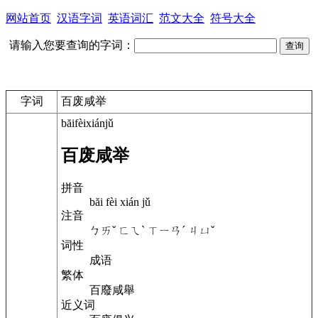
网站首页
汉语字词
英语词汇
范文大全
符号大全
请输入您要查询的字词：
字词
百废咸举
băifèixiánjǔ
百废咸举
拼音
băi fèi xián jǔ
注音
ㄅㄞˇ ㄈㄟˋ ㄒㄧㄢˊ ㄐㄩˇ
词性
成语
繁体
百廢咸舉
近义词