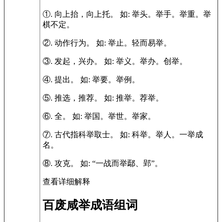
①.
向上抬，向上托。
如:
举头。举手。举重。举
棋不定。
②.
动作行为。
如:
举止。轻而易举。
③.
发起，兴办。
如:
举义。举办。创举。
④.
提出。
如:
举要。举例。
⑤.
推选，推荐。
如:
推举。荐举。
⑥.
全。
如:
举国。举世。举家。
⑦.
古代指科举取士。
如:
科举。举人。一举成
名。
⑧.
攻克。
如:
“一战而举鄢、郢”。
查看详细解释
百废咸举成语组词