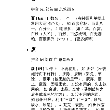
拼音
bǎi
部首
白
总笔画
6
百 [ bǎi ]
1.
数名，十个十（在钞票和单据上
常用大写“佰”代）。
如
百步穿杨。百儿八
十。百分比。
2.
喻很多。
如
百草。百货。
百姓（人民）。百般。百炼成钢。百无聊
赖。百废俱兴（xīng ）。
[更多解释]
废
拼音
fèi
部首
广
总笔画
8
废 [ fèi ]
1.
停止，不再使用。
如
废弛（应该
施行而不施行）。废除。废黜（罢免，革
除）。废帝（被废黜的皇帝）。废弃。废
止。废置。因噎废食。
2.
没有用的，失去效
用的。
如
废话。废品。废墟（受到破坏之
后变成荒芜的地方）。
3.
没有用的东西。
如
修旧利废。利用“三废”（“三废”，废气、
废水、废渣）。
4.
荒芜，衰败。
如
田园荒
废。几经兴废。
5.
重伤或杀死某人。
如
废