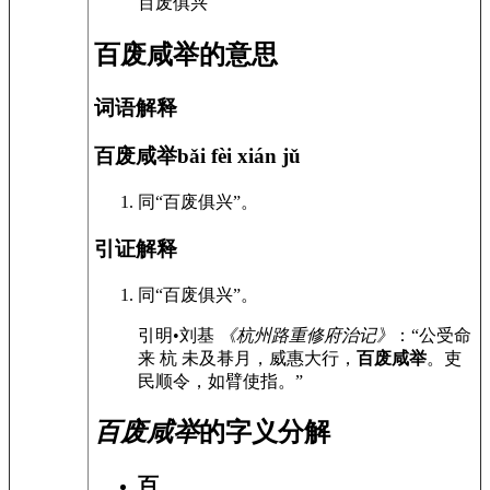
百废俱兴
百废咸举的意思
词语解释
百废咸举
bǎi fèi xián jǔ
同“百废俱兴”。
引证解释
同“百废俱兴”。
引
明•刘基
《杭州路重修府治记》
：“公受命
来 杭 未及朞月，威惠大行，
百废咸举
。吏
民顺令，如臂使指。”
百废咸举
的字义分解
百