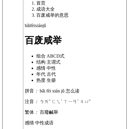
首页
成语大全
百废咸举的意思
bǎi
fèi
xián
jǔ
百废咸举
组合
ABCD式
结构
主谓式
感情
中性
年代
古代
热度
生僻
拼音
：
bǎi fèi xián jǔ
怎么读
注音
：
ㄅㄞˇ ㄈㄟˋ ㄒㄧㄢˊ ㄐㄩˇ
繁体
：
百廢鹹舉
感情
中性成语