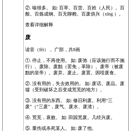
②.
喻很多。
如:
百草。百货。百姓（人民）。百
般。百炼成钢。百无聊赖。百废俱兴（xīng ）。
查看详细解释
废
读音（fèi）， 广部，共8画
①.
停止，不再使用。
如:
废弛（应该施行而不施
行）。废除。废黜（罢免，革除）。废帝（被废
黜的皇帝）。废弃。废止。废置。因噎废食。
②.
没有用的，失去效用的。
如:
废话。废品。废
墟（受到破坏之后变成荒芜的地方）。
③.
没有用的东西。
如:
修旧利废。利用“三
废”（“三废”，废气、废水、废渣）。
④.
荒芜，衰败。
如:
田园荒废。几经兴废。
⑤.
重伤或杀死某人。
如:
废了他。