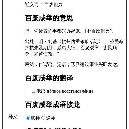
近义词
：
百废俱兴
百废咸举的意思
指一切废置的事都兴办起来。同“百废俱兴”。
出处
：
明・刘基《杭州路重修府治记》：“公受命
来杭未及期月，威惠大行，
百废咸举
。吏民顺
令，如臂使指。”
用法
：
作谓语、定语；形容建设事业兴旺发达。
百废咸举的翻译
俄语
пóлное восстановлéние
百废咸举成语接龙
释义
顺接
逆接