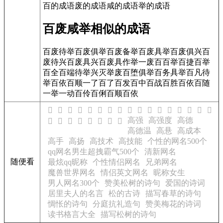
百的成语废的成语咸的成语举的成语
百废咸举相似的成语
百废待举百废俱举百废备举百废具举百废俱兴百
废待兴百废具兴百废具作举一废百百举百捷百举
百全百端待举兴灭举废百堕俱举百务具举百凡待
举百依百顺一了百了百发百中百战百胜百依百随
一举一动百伶百俐百顺百依
𪶆
𪶇
𪶈
𪶉
𪶊
𪶋
𪶌
𪶍
𪶎
𪶏
𪶐
𪶑
𪶒
𪶓
𪶔
𪶕
𪶖
高强
高强度
高德
𪶗
𪶘
𪶙
𪶚
𪶛
𪶜
𪶝
𪶞
高德温
高悬
高成本
高手
高扬
高技术
高技能
个性的网名500个
qq网名男生超拽霸气500个
清新网名
随便看
最炫qq昵称
个性情侣网名
兄弟网名
魔兽世界网名
情侣英文网名
昵称女生
男人网名300个
赞美松树的诗句
爱国的诗词
居里夫人的名言
松的古诗
描写春草的诗句
惆怅的诗句
分庭抗礼造句
赞美梅花的诗词
读书格言大全
描写松树的诗句