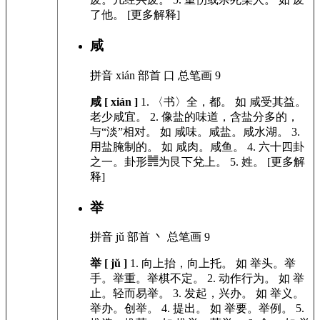
了他。
[更多解释]
咸
拼音
xián
部首
口
总笔画
9
咸 [ xián ]
1.
〈书〉全，都。
如
咸受其益。
老少咸宜。
2.
像盐的味道，含盐分多的，
与“淡”相对。
如
咸味。咸盐。咸水湖。
3.
用盐腌制的。
如
咸肉。咸鱼。
4.
六十四卦
之一。卦形䷞为艮下兌上。
5.
姓。 [更多解
释]
举
拼音
jǔ
部首
丶
总笔画
9
举 [ jǔ ]
1.
向上抬，向上托。
如
举头。举
手。举重。举棋不定。
2.
动作行为。
如
举
止。轻而易举。
3.
发起，兴办。
如
举义。
举办。创举。
4.
提出。
如
举要。举例。
5.