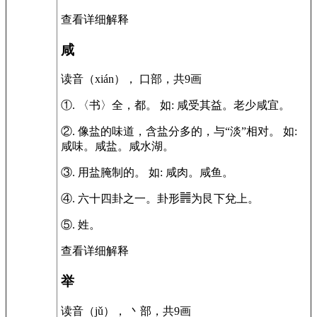
查看详细解释
咸
读音（xián）， 口部，共9画
①.
〈书〉全，都。
如:
咸受其益。老少咸宜。
②.
像盐的味道，含盐分多的，与“淡”相对。
如:
咸味。咸盐。咸水湖。
③.
用盐腌制的。
如:
咸肉。咸鱼。
④.
六十四卦之一。卦形䷞为艮下兌上。
⑤.
姓。
查看详细解释
举
读音（jǔ）， 丶部，共9画