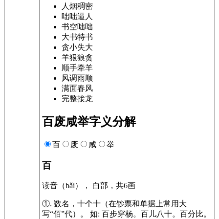
人烟稠密
咄咄逼人
书空咄咄
大书特书
贪小失大
羊狠狼贪
顺手牵羊
风调雨顺
满面春风
完整接龙
百废咸举字义分解
百
废
咸
举
百
读音（bǎi）， 白部，共6画
①.
数名，十个十（在钞票和单据上常用大
写“佰”代）。
如:
百步穿杨。百儿八十。百分比。