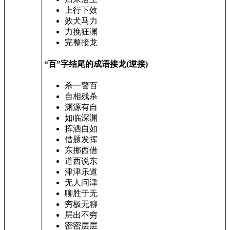
上行下效
效犬马力
力挽狂澜
完整接龙
“百”字结尾的成语接龙(逆接)
杀一警百
自相残杀
渊源有自
如临深渊
挥洒自如
借题发挥
东挪西借
道西说东
津津乐道
无人问津
聊胜于无
穷极无聊
层出不穷
密密层层