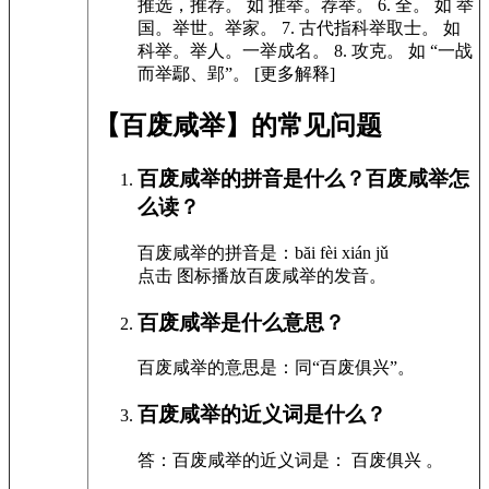
推选，推荐。
如
推举。荐举。
6.
全。
如
举
国。举世。举家。
7.
古代指科举取士。
如
科举。举人。一举成名。
8.
攻克。
如
“一战
而举鄢、郢”。
[更多解释]
【百废咸举】的常见问题
百废咸举的拼音是什么？百废咸举怎
么读？
百废咸举的拼音是：băi fèi xián jǔ
点击
图标播放百废咸举的发音
。
百废咸举是什么意思？
百废咸举的意思是：同“百废俱兴”。
百废咸举的近义词是什么？
答：百废咸举的近义词是： 百废俱兴 。