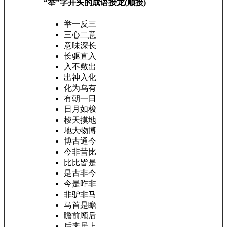
“举”字开头的成语接龙(顺接)
举一反三
三心二意
意味深长
长驱直入
入不敷出
出神入化
化为乌有
有朝一日
日月如梭
梭天摸地
地大物博
博古通今
今非昔比
比比皆是
是古非今
今是昨非
非驴非马
马首是瞻
瞻前顾后
后来居上