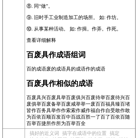
⑧.
同“做”。
⑨.
旧时手工业制造加工的场所。
如:
作坊。
⑩.
从事某种活动。
如:
作揖。作弄。作死。
查看详细解释
百废具作成语组词
百的成语废的成语具的成语作的成语
百废具作相似的成语
百废具兴百废具举百废俱兴百废待举百废待兴百
废俱举百废备举百废咸举举一废百百福具臻百堵
皆作百务具举作作索索作威作福自作自受敢作敢
为百依百顺百发百中百战百胜一了百了百依百随
百举百捷所作所为百举百全
搞好的近义词
搞字在成语中的位置
搞定