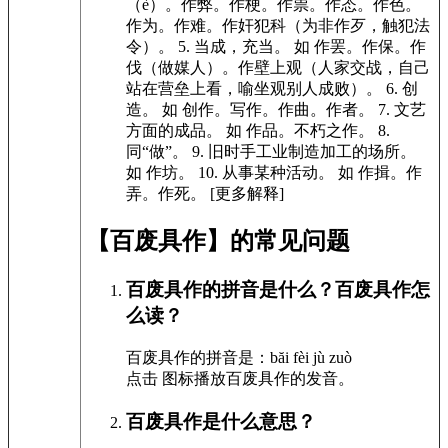
（è）。作弊。作梗。作祟。作态。作色。
作为。作难。作奸犯科（为非作歹，触犯法
令）。
5.
当成，充当。
如
作罢。作保。作
伐（做媒人）。作壁上观（人家交战，自己
站在营垒上看，喻坐观别人成败）。
6.
创
造。
如
创作。写作。作曲。作者。
7.
文艺
方面的成品。
如
作品。不朽之作。
8.
同“做”。
9.
旧时手工业制造加工的场所。
如
作坊。
10.
从事某种活动。
如
作揖。作
弄。作死。
[更多解释]
【百废具作】的常见问题
百废具作的拼音是什么？百废具作怎
么读？
百废具作的拼音是：băi fèi jù zuò
点击
图标播放百废具作的发音
。
百废具作是什么意思？