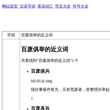
网站首页
汉语字词
英语词汇
范文大全
符号大全
字词
百废俱举的近义词
百废俱举的近义词
共查找到“百废俱举的近义词”2 个
百废俱兴
băi fèi jù xīng
指任事振作有为，凡有荒废者，皆整理兴举
1
百废具兴