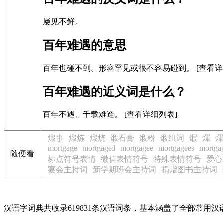
屡见不鲜。
百年难遇的意思
百年也碰不到。形容罕见或很不容易碰到。
[查看详
百年难遇的近义词是什么？
百年不遇、千载难逢。
[查看详细列表]
煅事
煅炼
煅烧
煅石膏
煅粉
煅组词
煆
煇
煇
mortgage
mortgaged
mortgagee
mortgagees
mortga
随便看
标点符号表情
微信表情符号
特殊表情符号
爱心
宴会主持词
新学期班会主持词
捐赠图书主持词
汉语字词典共收录619831条汉语词条，基本涵盖了全部常用