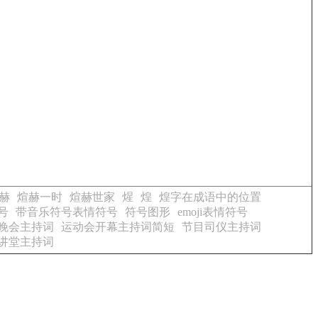
赫
煊赫一时
煊赫世家
煋
煌
煌字在成语中的位置
号
带音乐符号表情符号
符号图形
emoji表情符号
晚会主持词
运动会开幕主持词简短
节目司仪主持词
讲堂主持词