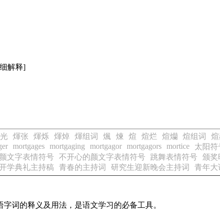
细解释]
光
煇张
煇烁
煇焯
煇组词
煈
煉
煊
煊烂
煊爤
煊组词
煊
ger
mortgages
mortgaging
mortgagor
mortgagors
mortice
太阳符
颜文字表情符号
不开心的颜文字表情符号
跳舞表情符号
颁奖
开学典礼主持稿
青春的主持词
研究生迎新晚会主持词
青年大
汉语字词的释义及用法，是语文学习的必备工具。