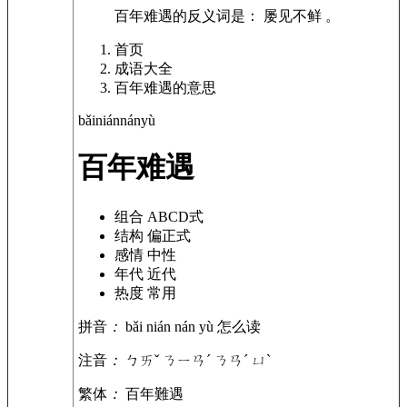
百年难遇的反义词是： 屡见不鲜 。
首页
成语大全
百年难遇的意思
bǎi
nián
nán
yù
百年难遇
组合
ABCD式
结构
偏正式
感情
中性
年代
近代
热度
常用
拼音
：
bǎi nián nán yù
怎么读
注音
：
ㄅㄞˇ ㄋㄧㄢˊ ㄋㄢˊ ㄩˋ
繁体
：
百年難遇