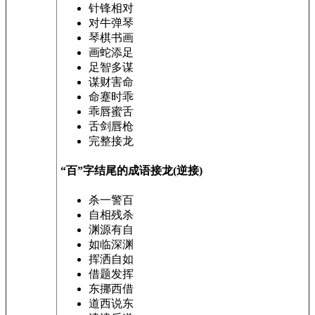
针锋相对
对牛弹琴
琴棋书画
画蛇添足
足智多谋
谋财害命
命蹇时乖
乖唇蜜舌
舌剑唇枪
完整接龙
“百”字结尾的成语接龙(逆接)
杀一警百
自相残杀
渊源有自
如临深渊
挥洒自如
借题发挥
东挪西借
道西说东