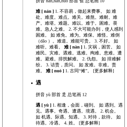
拼音
nán,nàn,nuó
部首
隹
总笔画
10
难 [ nán ]
1.
不容易，做起来费事。
如
难
处。难度。难点。难关。难熬。难耐。难
产。难堪。难题。难以。难于。困难。畏
难。急人之难。
2.
不大可能办到，使人感到
困难。
如
难免。难为。难保。难怪。难倒
（dǎo ）。难道。难能可贵。
3.
不好。
如
难听。难看。
难 [ nàn ]
1.
灾祸，困苦。
如
难民。灾难。遇难。逃难。殉难。患难。遭
难。避难。排扰解难。
2.
仇怨。
如
排难解
纷。
3.
诘责，质问。
如
发难。非难。责
难。
难 [ nuó ]
1.
古同“傩”。 [更多解释]
遇
拼音
yù
部首
辵
总笔画
12
遇 [ yù ]
1.
相逢，会面，碰到。
如
遇到。遇
见。遇事。奇遇。遭遇。境遇。
2.
机会。
如
机遇。际遇。知遇。
3.
对待，款待。
如
待遇。冷遇。
4.
姓。 [更多解释]