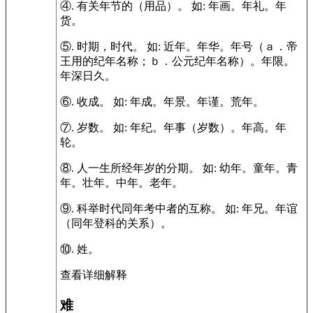
④.
有关年节的（用品）。
如:
年画。年礼。年
货。
⑤.
时期，时代。
如:
近年。年华。年号（ａ．帝
王用的纪年名称；ｂ．公元纪年名称）。年限。
年深日久。
⑥.
收成。
如:
年成。年景。年谨。荒年。
⑦.
岁数。
如:
年纪。年事（岁数）。年高。年
轮。
⑧.
人一生所经年岁的分期。
如:
幼年。童年。青
年。壮年。中年。老年。
⑨.
科举时代同年考中者的互称。
如:
年兄。年谊
（同年登科的关系）。
⑩.
姓。
查看详细解释
难