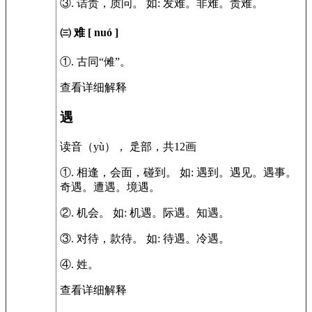
③.
诘责，质问。
如:
发难。非难。责难。
㈢ 难
[ nuó ]
①.
古同“傩”。
查看详细解释
遇
读音（yù）， 辵部，共12画
①.
相逢，会面，碰到。
如:
遇到。遇见。遇事。
奇遇。遭遇。境遇。
②.
机会。
如:
机遇。际遇。知遇。
③.
对待，款待。
如:
待遇。冷遇。
④.
姓。
查看详细解释