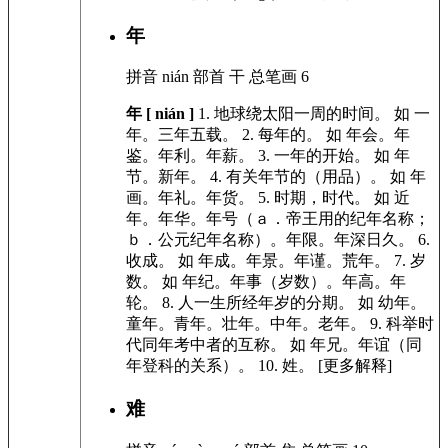
年
拼音
nián
部首
干
总笔画
6
年 [ nián ]
1.
地球绕太阳一周的时间。
如
一
年。三年五载。
2.
每年的。
如
年会。年
鉴。年利。年薪。
3.
一年的开始。
如
年
节。新年。
4.
有关年节的（用品）。
如
年
画。年礼。年货。
5.
时期，时代。
如
近
年。年华。年号（ａ．帝王用的纪年名称；
ｂ．公元纪年名称）。年限。年深日久。
6.
收成。
如
年成。年景。年谨。荒年。
7.
岁
数。
如
年纪。年事（岁数）。年高。年
轮。
8.
人一生所经年岁的分期。
如
幼年。
童年。青年。壮年。中年。老年。
9.
科举时
代同年考中者的互称。
如
年兄。年谊（同
年登科的关系）。
10.
姓。 [更多解释]
难