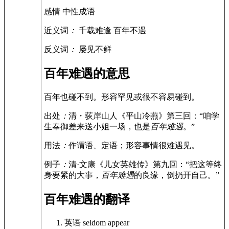
感情
中性成语
近义词
：
千载难逢 百年不遇
反义词
：
屡见不鲜
百年难遇的意思
百年也碰不到。形容罕见或很不容易碰到。
出处
：
清・荻岸山人《平山冷燕》第三回：“咱学
生奉御差来送小姐一场，也是
百年难遇
。”
用法
：
作谓语、定语；形容事情很难遇见。
例子
：
清·文康《儿女英雄传》第九回：“把这等终
身要紧的大事，
百年难遇
的良缘，倒扔开自己。”
百年难遇的翻译
英语
seldom appear