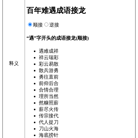
百年难遇成语接龙
顺接
逆接
“遇”字开头的成语接龙(顺接)
遇难成祥
祥云瑞彩
释义
彩云易散
散兵游勇
勇往直前
前仰后合
合情合理
理所当然
然糠照薪
薪尽火传
传宗接代
代人捉刀
刀山火海
海底捞针