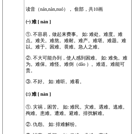
读音（nán,nàn,nuó）， 隹部，共10画
㈠ 难
[ nán ]
①.
不容易，做起来费事。
如:
难处。难度。难
点。难关。难熬。难耐。难产。难堪。难题。难
以。难于。困难。畏难。急人之难。
②.
不大可能办到，使人感到困难。
如:
难免。难
为。难保。难怪。难倒（dǎo ）。难道。难能可
贵。
③.
不好。
如:
难听。难看。
㈡ 难
[ nàn ]
①.
灾祸，困苦。
如:
难民。灾难。遇难。逃难。
殉难。患难。遭难。避难。排扰解难。
②.
仇怨。
如:
排难解纷。