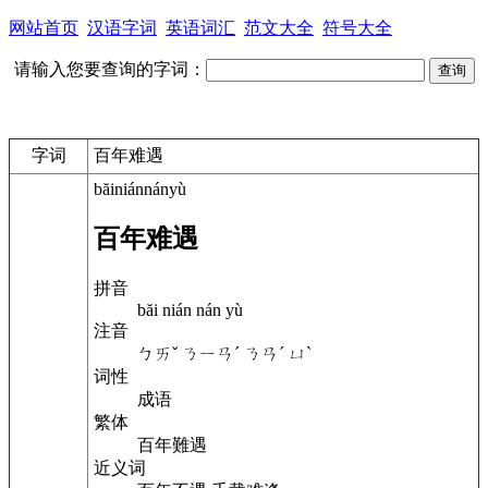
网站首页
汉语字词
英语词汇
范文大全
符号大全
请输入您要查询的字词：
字词
百年难遇
băiniánnányù
百年难遇
拼音
băi nián nán yù
注音
ㄅㄞˇ ㄋㄧㄢˊ ㄋㄢˊ ㄩˋ
词性
成语
繁体
百年難遇
近义词