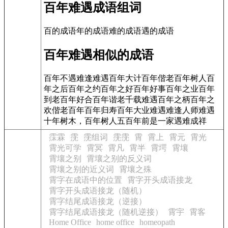
百年难遇成语组词
百的成语年的成语难的成语遇的成语
百年难遇相似的成语
百年不遇难逢难遇百年大计百年偕老百年树人百
年之后百年之约百年之好百年好事百年之业百年
到老百年好合百年谐老千载难遇百年之柄百年之
欢偕老百年百年归寿百年大业难遇难逢人师难遇
十年树木，百年树人五百年前是一家遇难成祥
霂霖
霃
霃组词
霃霃
霄
霄上
霄元
霄光
霄光可学
霄冥
霄凡
霄半
霄堮
霄壤
霄壤之别
霄壤之别的反义词
霄壤之别的近义词
霄壤之殊
霄字在成语中的位置
霄字开头成语接龙
霄字开头成语接龙（随机）
霄字结尾成语接龙（逆接）
霄字结尾成语接龙（随机逆接）
霄宇
霄客
Home Office
home office
homeopath