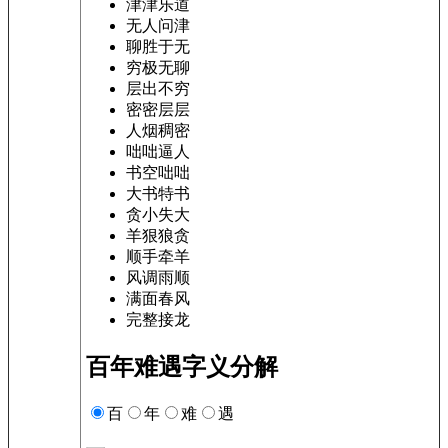
津津乐道
无人问津
聊胜于无
穷极无聊
层出不穷
密密层层
人烟稠密
咄咄逼人
书空咄咄
大书特书
贪小失大
羊狠狼贪
顺手牵羊
风调雨顺
满面春风
完整接龙
百年难遇字义分解
百
年
难
遇