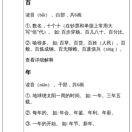
百
读音（bǎi）， 白部，共6画
①.
数名，十个十（在钞票和单据上常用大
写“佰”代）。
如:
百步穿杨。百儿八十。百分比。
②.
喻很多。
如:
百草。百货。百姓（人民）。百
般。百炼成钢。百无聊赖。百废俱兴（xīng ）。
查看详细解释
年
读音（nián）， 干部，共6画
①.
地球绕太阳一周的时间。
如:
一年。三年五
载。
②.
每年的。
如:
年会。年鉴。年利。年薪。
③.
一年的开始。
如:
年节。新年。