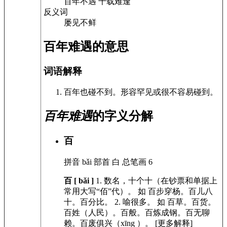
百年不遇 千载难逢
反义词
屡见不鲜
百年难遇的意思
词语解释
百年也碰不到。形容罕见或很不容易碰到。
百年难遇
的字义分解
百
拼音
bǎi
部首
白
总笔画
6
百 [ bǎi ]
1.
数名，十个十（在钞票和单据上
常用大写“佰”代）。
如
百步穿杨。百儿八
十。百分比。
2.
喻很多。
如
百草。百货。
百姓（人民）。百般。百炼成钢。百无聊
赖。百废俱兴（xīng ）。
[更多解释]