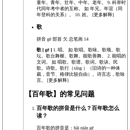
童年。青年。壮年。中年。老年。
9.
科举时
代同年考中者的互称。
如
年兄。年谊（同
年登科的关系）。
10.
姓。 [更多解释]
歌
拼音
gē
部首
欠
总笔画
14
歌 [ gē ]
1.
唱。
如
歌唱。歌咏。歌颂。歌
坛。歌台舞榭。歌舞。能歌善舞。
2.
能唱的
文词。
如
唱歌。歌谱。歌词。歌诀。民
歌。诗歌。歌行（xíng ）（旧诗的一种体
裁，音节、格律比较自由）。诗言志，歌咏
言。
[更多解释]
【百年歌】的常见问题
百年歌的拼音是什么？百年歌怎么
读？
百年歌的拼音是：băi nián gē