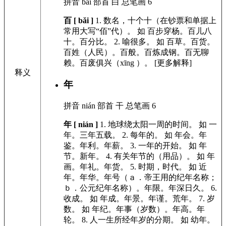
拼音
bǎi
部首
白
总笔画
6
百 [ bǎi ]
1.
数名，十个十（在钞票和单据上
常用大写“佰”代）。
如
百步穿杨。百儿八
十。百分比。
2.
喻很多。
如
百草。百货。
百姓（人民）。百般。百炼成钢。百无聊
赖。百废俱兴（xīng ）。
[更多解释]
释义
年
拼音
nián
部首
干
总笔画
6
年 [ nián ]
1.
地球绕太阳一周的时间。
如
一
年。三年五载。
2.
每年的。
如
年会。年
鉴。年利。年薪。
3.
一年的开始。
如
年
节。新年。
4.
有关年节的（用品）。
如
年
画。年礼。年货。
5.
时期，时代。
如
近
年。年华。年号（ａ．帝王用的纪年名称；
ｂ．公元纪年名称）。年限。年深日久。
6.
收成。
如
年成。年景。年谨。荒年。
7.
岁
数。
如
年纪。年事（岁数）。年高。年
轮。
8.
人一生所经年岁的分期。
如
幼年。