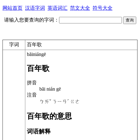
网站首页
汉语字词
英语词汇
范文大全
符号大全
请输入您要查询的字词：
字词
百年歌
băiniángē
百年歌
拼音
băi nián gē
注音
ㄅㄞˇ ㄋㄧㄢˊ ㄍㄜ
百年歌的意思
词语解释