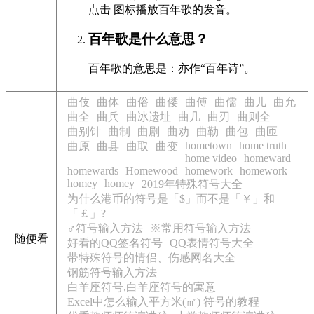
点击
图标播放百年歌的发音
。
百年歌是什么意思？
百年歌的意思是：亦作“百年诗”。
曲伎
曲体
曲俗
曲偻
曲傅
曲儒
曲儿
曲允
曲全
曲兵
曲冰遗址
曲几
曲刃
曲则全
曲别针
曲制
曲剧
曲劝
曲勒
曲包
曲匝
hometown
home truth
曲原
曲县
曲取
曲变
home video
homeward
homewards
Homewood
homework
homework
homey
homey
2019年特殊符号大全
为什么港币的符号是「$」而不是「￥」和
「￡」?
♂符号输入方法
※常用符号输入方法
随便看
好看的QQ签名符号
QQ表情符号大全
带特殊符号的情侣、伤感网名大全
钢筋符号输入方法
白羊座符号,白羊座符号的寓意
Excel中怎么输入平方米(㎡) 符号的教程