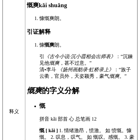
慨爽
kǎi shuǎng
慷慨爽朗。
引证解释
慷
慨爽
朗。
引
《古今小说·沉小霞相会出师表》
：“沉鍊
见他
慨爽
，甚不过意。”
清•李斗
《扬州画舫录·虹桥录上》
：“族子
云衢，官员外，天姿颖秀，豪气
慨爽
。”
慨爽
的字义分解
慨
释义
拼音
kǎi
部首
心
总笔画
12
慨 [ kǎi ]
1.
情绪激昂，愤激。
如
愤慨。慷
慨。
2.
叹息，叹气。
如
慨叹。感慨。
3.
豪