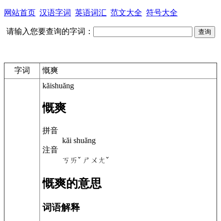
网站首页
汉语字词
英语词汇
范文大全
符号大全
请输入您要查询的字词：
字词
慨爽
kăishuăng
慨爽
拼音
kăi shuăng
注音
ㄎㄞˇ ㄕㄨㄤˇ
慨爽的意思
词语解释