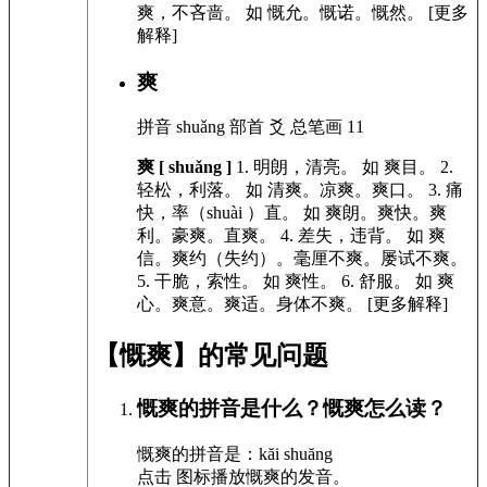
爽，不吝啬。
如
慨允。慨诺。慨然。
[更多
解释]
爽
拼音
shuǎng
部首
爻
总笔画
11
爽 [ shuǎng ]
1.
明朗，清亮。
如
爽目。
2.
轻松，利落。
如
清爽。凉爽。爽口。
3.
痛
快，率（shuài ）直。
如
爽朗。爽快。爽
利。豪爽。直爽。
4.
差失，违背。
如
爽
信。爽约（失约）。毫厘不爽。屡试不爽。
5.
干脆，索性。
如
爽性。
6.
舒服。
如
爽
心。爽意。爽适。身体不爽。
[更多解释]
【慨爽】的常见问题
慨爽的拼音是什么？慨爽怎么读？
慨爽的拼音是：kăi shuăng
点击
图标播放慨爽的发音
。