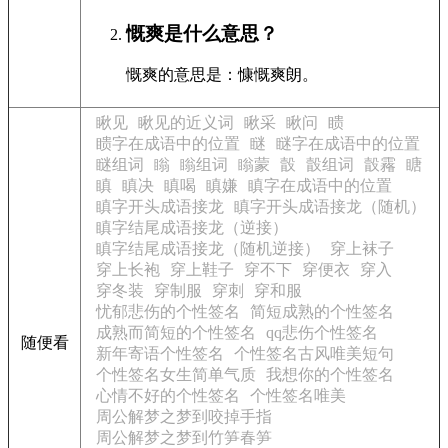
慨爽是什么意思？
慨爽的意思是：慷慨爽朗。
瞅见
瞅见的近义词
瞅采
瞅问
瞆
瞆字在成语中的位置
瞇
瞇字在成语中的位置
瞇组词
瞈
瞈组词
瞈蒙
瞉
瞉组词
瞉霿
瞊
瞋
瞋决
瞋喝
瞋嫌
瞋字在成语中的位置
瞋字开头成语接龙
瞋字开头成语接龙（随机）
瞋字结尾成语接龙（逆接）
瞋字结尾成语接龙（随机逆接）
穿上袜子
穿上长袍
穿上鞋子
穿不下
穿便衣
穿入
穿冬装
穿制服
穿刺
穿和服
忧郁悲伤的个性签名
简短成熟的个性签名
成熟而简短的个性签名
qq悲伤个性签名
随便看
新年寄语个性签名
个性签名古风唯美短句
个性签名女生简单气质
我想你的个性签名
心情不好的个性签名
个性签名唯美
周公解梦之梦到咬掉手指
周公解梦之梦到竹笋春笋