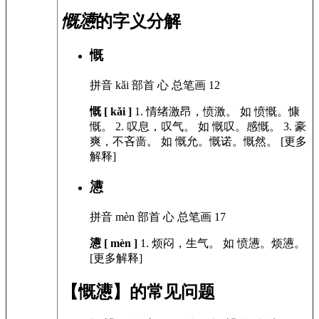
慨懑
的字义分解
慨
拼音
kǎi
部首
心
总笔画
12
慨 [ kǎi ]
1.
情绪激昂，愤激。
如
愤慨。慷
慨。
2.
叹息，叹气。
如
慨叹。感慨。
3.
豪
爽，不吝啬。
如
慨允。慨诺。慨然。
[更多
解释]
懑
拼音
mèn
部首
心
总笔画
17
懑 [ mèn ]
1.
烦闷，生气。
如
愤懑。烦懑。
[更多解释]
【慨懑】的常见问题