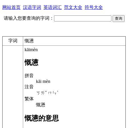
网站首页
汉语字词
英语词汇
范文大全
符号大全
请输入您要查询的字词：
字词
慨懑
kăimèn
慨懑
拼音
kăi mèn
注音
ㄎㄞˇ ㄇㄣˋ
繁体
慨懣
慨懑的意思