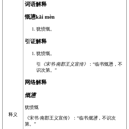
词语解释
慨懑
kǎi mèn
犹愤慨。
引证解释
犹愤慨。
引
《宋书·南郡王义宣传》
：“临书慨懣，不
识次第。”
网络解释
慨懑
犹愤慨
释义
《宋书·南郡王义宣传》：“临书
慨懑
，不识次
第。”