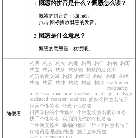
慨懑的拼音是什么？慨懑怎么读？
慨懑的拼音是：kăi mèn
点击
图标播放慨懑的发音
。
慨懑是什么意思？
慨懑的意思是：犹愤慨。
构毁
构求
构火
构煽
构画
构砖
构祸
构离
构立
构第
构筑
构筑物
构筑的反义词
构筑的近义词
构精
构组词
构结
构缀
构缔
roadrunner
构缮
构置
构肆
构致
构营
构薄
road safety
road show
roadshow
roadside
road sign
roadsign
roadstead
roadster
road test
姐妹个性签名句子
秋天个性签名
怀念个性签名
抖音吸粉的个性签名
个性悲伤签名摘录86条
随便看
快手个性签名
实用的忧伤的个性签名
个性晚安签名
幸福的签名
毕业个性签名句子
保洁员经理述职报告
施工述职报告