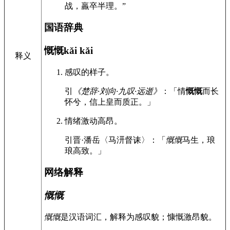
战，羸卒半理。”
国语辞典
慨慨
kǎi kǎi
释义
感叹的样子。
引
《楚辞·刘向·九叹·远逝》
：「情
慨慨
而长
怀兮，信上皇而质正。」
情绪激动高昂。
引
晋·潘岳〈马汧督诔〉：「
慨慨
马生，琅
琅高致。」
网络解释
慨慨
慨慨
是汉语词汇，解释为感叹貌；慷慨激昂貌。