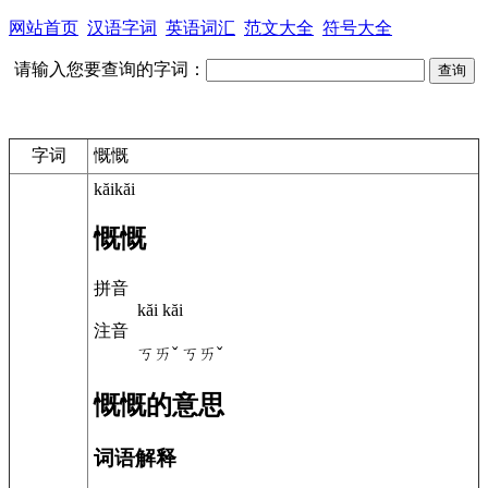
网站首页
汉语字词
英语词汇
范文大全
符号大全
请输入您要查询的字词：
字词
慨慨
kăikăi
慨慨
拼音
kăi kăi
注音
ㄎㄞˇ ㄎㄞˇ
慨慨的意思
词语解释