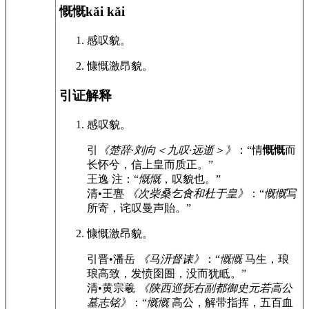
慨慨
kǎi kǎi
感叹貌。
慷慨激昂貌。
引证解释
感叹貌。
引
《楚辞·刘向＜九叹·远逝＞》
：“情
慨慨
而
长怀兮，信上皇而质正。”
王逸 注：“
慨慨
，叹貌也。”
清•王亹
《次柴桑乞食和杜于皇》
：“
慨慨
写
所寄，诧叹曼声貽。”
慷慨激昂貌。
引
晋•潘岳
《马汧督诔》
：“
慨慨
马生，琅
琅高致，发愤囹圄，没而犹眡。”
清•黄宗羲
《陕西巡抚右副都御史元若高公
墓志铭》
：“
慨慨
高公，解带指挥，五百血