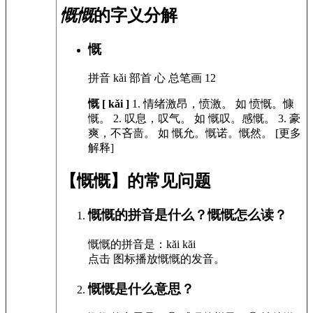
慨慨
的字义分解
慨
拼音
kǎi
部首
心
总笔画
12
慨 [ kǎi ]
1.
情绪激昂，愤激。
如
愤慨。慷
慨。
2.
叹息，叹气。
如
慨叹。感慨。
3.
豪
爽，不吝啬。
如
慨允。慨诺。慨然。
[更多
解释]
【慨慨】的常见问题
慨慨的拼音是什么？慨慨怎么读？
慨慨的拼音是：kăi kăi
点击
图标播放慨慨的发音
。
慨慨是什么意思？