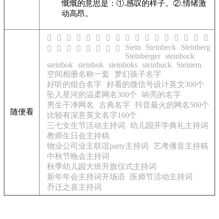
慨慨的意思是：①.感叹的样子。②.情绪激
动高昂。
𭱨
𭱩
𭱪
𭱫
𭱬
𭱭
𭱮
𭱯
𭱰
𭱱
𭱲
𭱳
𭱴
𭱵
𭱶
𭱷
𭱸
Stein
Steinbeck
Steinberg
𭱹
𭱺
𭱻
𭱼
𭱽
𭱾
𭱿
𭲀
Steinberger
steinbock
steinbok
steinbok
steinboks
steinbuck
Steinem
空间相册名称一套
梦幻孩子名字
好听的组合名字
好看的微信号设计英文300个
坠入星河的温柔网名300个
响亮的名字
男生干净网名
古典名字
抖音最火的网名500个
随便看
比较有深意英文名字160个
三七女生节活动主持词
幼儿园开学典礼主持词
教师生日会主持稿
物业公司业主联谊party主持词
艺考播音主持稿
中秋节晚会主持词
秋季幼儿园大班升旗仪式主持词
新年年会主持词开场语
医师节活动主持词
乔迁之喜主持词