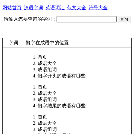
网站首页
汉语字词
英语词汇
范文大全
符号大全
请输入您要查询的字词：
字词
慨字在成语中的位置
首页
成语大全
成语组词
慨字开头的成语有哪些
首页
成语大全
成语组词
慨字结尾的成语有哪些
首页
成语大全
成语组词