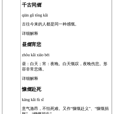
千古同
慨
qiān gǔ tóng kǎi
古往今来的人都是同一种感慨。
详细解释
昼
慨
宵悲
zhòu kǎi xiāo bēi
昼：白天；宵：夜晚。白天慨叹，夜晚伤悲。形
容非常悲痛。
详细解释
慷
慨
赴死
kāng kǎi fù sǐ
意气激昂，不怕死难。又作“慷慨赴义”、“慷慨捐
躯”，“慷慨捐生”。