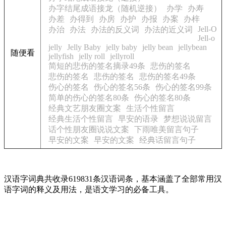
办字结尾成语接龙（随机逆接）
办学
办寿
办差
办得到
办房
办护
办报
办案
办梓
Jell-O
办治
办法
办法的反义词
办法的近义词
Jell-o
jelly
Jelly Baby
jelly baby
jelly bean
jellybean
随便看
jellyfish
jelly roll
jellyroll
简短的悲伤的签名摘录49条
悲伤的签名
悲伤的签名
悲伤的签名
悲伤的签名49条
伤心的签名
伤心的签名56条
伤心的签名99条
简单的伤心的签名80条
伤心的签名80条
经典文艺朋友圈文案
生活个性留言
经典生活个性留言
早安的语录
梦想说说留言
话个性朋友圈说说文案
下雨唯美留言句子
早安的文案
早安的文案
经典话留言句子
汉语字词典共收录619831条汉语词条，基本涵盖了全部常用汉
语字词的释义及用法，是语文学习的必备工具。