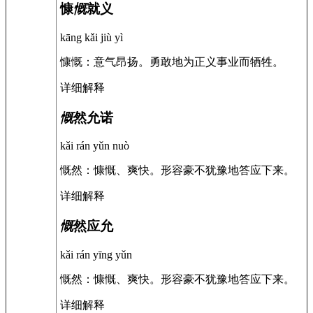
慷
慨
就义
kāng kǎi jiù yì
慷慨：意气昂扬。勇敢地为正义事业而牺牲。
详细解释
慨
然允诺
kǎi rán yǔn nuò
慨然：慷慨、爽快。形容豪不犹豫地答应下来。
详细解释
慨
然应允
kǎi rán yīng yǔn
慨然：慷慨、爽快。形容豪不犹豫地答应下来。
详细解释