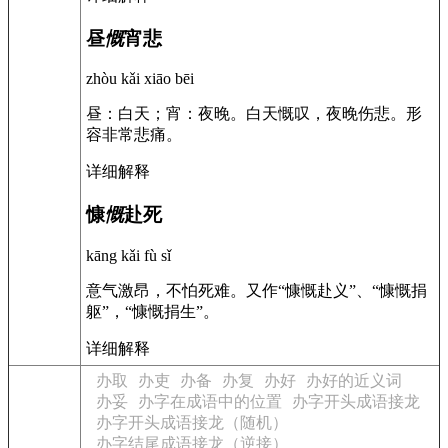
昼
慨
宵悲
zhòu kǎi xiāo bēi
昼：白天；宵：夜晚。白天慨叹，夜晚伤悲。形
容非常悲痛。
详细解释
慷
慨
赴死
kāng kǎi fù sǐ
意气激昂，不怕死难。又作“慷慨赴义”、“慷慨捐
躯”，“慷慨捐生”。
详细解释
办取
办吏
办备
办复
办好
办好的近义词
办妥
办字在成语中的位置
办字开头成语接龙
办字开头成语接龙（随机）
办字结尾成语接龙（逆接）