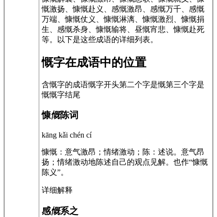
慨激扬、慷慨赴义、感慨激昂、感慨万千、感慨
万端、慷慨仗义、慷慨淋漓、慷慨激烈、慷慨捐
生、感慨杀身、慷慨输将、昼慨宵悲、慷慨赴死
等。以下是这些成语的详细列表。
慨字在成语中的位置
含慨字的成语慨字开头第二个字是慨第三个字是
慨慨字结尾
慷
慨
陈词
kāng kǎi chén cí
慷慨：意气激昂；情绪激动；陈：述说。意气昂
扬；情绪激动地陈述自己的观点见解。也作“慷慨
陈义”。
详细解释
感
慨
系之