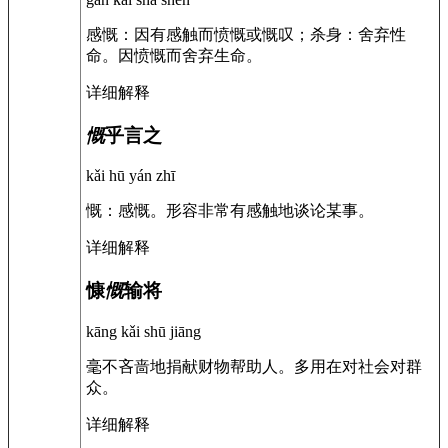
感慨：因有感触而愤慨或慨叹；杀身：舍弃性
命。因愤慨而舍弃生命。
详细解释
慨
乎言之
kǎi hū yán zhī
慨：感慨。形容非常有感触地谈论某事。
详细解释
慷
慨
输将
kāng kǎi shū jiāng
毫不吝啬地捐献财物帮助人。多用在对社会对群
众。
详细解释