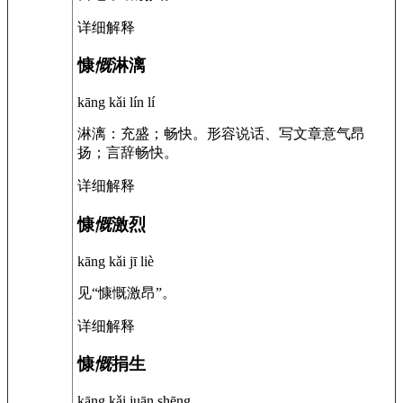
详细解释
慷
慨
淋漓
kāng kǎi lín lí
淋漓：充盛；畅快。形容说话、写文章意气昂
扬；言辞畅快。
详细解释
慷
慨
激烈
kāng kǎi jī liè
见“慷慨激昂”。
详细解释
慷
慨
捐生
kāng kǎi juān shēng