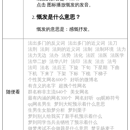
点击
图标播放慨发的发音
。
慨发是什么意思？
慨发的意思是：感慨抒发。
法出多门的反义词
法出多门的近义词
法刀
法刑
法则
法则的近义词
法制
法制环境
法力
法力无边
法办
法势
法化
法匠
法医
法医学
法华二妙
法华八叶
法印
法友
法古
法号
法司
法名
法后王
下旋
下旬
下星期
下曲
下机
下来了
下架
下标
下桅
下梯子
个性英文网名600个
好听的微博名
有含义的名字
超拽个性网名
随便看
群名称非主流640个
美女网名
最有内涵的网名300个
网名好听
qq昵称符号
qq网名男生
梦到大蛇预示着什么意思
生男生女胎梦分析
梦到栗子
梦到别人给我买了新手机预示着什么
梦到同学当兵去牺牲了预示着什么
做梦考试不会做题是什么意思
梦见扬麦子