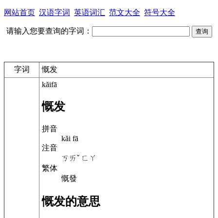
网站首页
汉语字词
英语词汇
范文大全
符号大全
请输入您要查询的字词：
字词
慨发
kăifā
慨发
拼音
kăi fā
注音
ㄎㄞˇ ㄈㄚ
繁体
慨發
慨发的意思