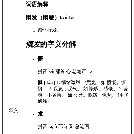
词语解释
慨发（慨發）
kǎi fā
感慨抒发。
慨发
的字义分解
慨
拼音
kǎi
部首
心
总笔画
12
慨 [ kǎi ]
1.
情绪激昂，愤激。
如
愤慨。慷
慨。
2.
叹息，叹气。
如
慨叹。感慨。
3.
豪
爽，不吝啬。
如
慨允。慨诺。慨然。
[更多
解释]
释义
发
拼音
fā,fà
部首
又
总笔画
5