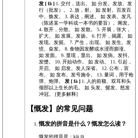
发 [ fā ]
1.
交付，送出。
如
分发。发放。发
行（批发）。
2.
放，射。
如
发射。百发百
中。焕发。
3.
表达，阐述。
如
发表。发凡
（陈述某一学科或一本书的要旨）。阐发。
4.
散开，分散。
如
发散。
5.
开展，张大，
扩大。
如
发展。发扬。
6.
打开，揭露。
如
发现。发掘。
7.
产生，出现。
如
发生。发
愤。奋发。
8.
食物因发酵或水浸而膨涨。
如
发面。
9.
显现，显出。
如
发病。发抖。
发憷。
10.
开始动作。
如
发动。
11.
引起，
开启。
如
启发。发人深省。
12.
公布，宣
布。
如
发布。发号施令。
13.
量词，用于枪
弹、炮弹。
发 [ fà ]
1.
人的前额、双耳和头
颈部以上生长的毛。
如
头发。鬓发。怒发
冲冠。
[更多解释]
【慨发】的常见问题
慨发的拼音是什么？慨发怎么读？
慨发的拼音是：kăi fā