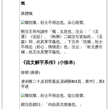
慨
異體
慨
忼慨，壯士不得志也。从心旣聲。
附注
王筠句讀作「慨，太息也」注云：「《文
選》《北征》、《秋興》二賦注引皆如此，《玉
篇》同，此其單字義也。」下又作「忼慨，壯士
不得志（於心，情憤恚）也」注云：「依元應引
補，此又出其雙字義也。」
《说文解字系传》(小徐本)
徐锴 (南唐)
卷别
卷二十
反切
苦蓋反
頁碼
第
851
頁，第
7
行，第
1
字
述
忼慨，壯士不得志也。從心旣聲。
鍇注
臣鍇曰：「内自高亢憤激也。」