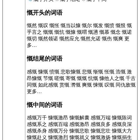
慨开头的词语
慨然 慨叹 慨怅 慨当以慷 慨尔 慨发 慨愤 慨恨 慨
乎言之 慨慨 慨忼 慨慷 慨喟 慨懑 慨慕 慨念 慨诺
慨切 慨然领诺 慨然应允 慨然允诺 慨伤 慨爽 更
多…
慨结尾的词语
感慨 慷慨 愤慨 悲歌慷慨 悲慨 惭慨 怅慨 浩慨 激
昂慷慨 节慨 嗟慨 寄慨 慨慨 忼慨 慷他人之慨 千古
同慨 如此感慨 赏慨 潸慨 爽慨 悚慨 叹慨 同仇敌慨
更多…
慨中间的词语
感慨万千 慷慨激昂 慷慨解囊 感慨万端 慷慨陈词
感慨系之 感慨百端 感慨激昂 感慨良多 感慨良深
感慨杀身 感慨万分 慷慨悲歌 慷慨悲壮 慷慨大方
慷慨赴义 慷慨激烈 慷慨就义 慷慨激扬 慷慨捐生