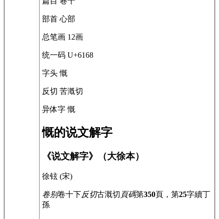
篇目
卷十
部首
心部
总笔画
12画
统一码
U+6168
字头
慨
反切
苦漑切
异体字
慨
慨的说文解字
《说文解字》（大徐本）
徐铉 (宋)
卷别
卷十下
反切
古溉切
頁碼
第
350
頁，第
25
字
續
丁
孫