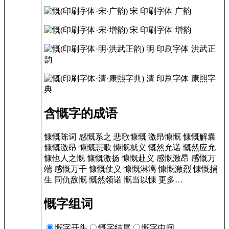
宋
印刷字体
广韵
宋
印刷字体
增韵
明
印刷字体
洪武正
韵
清
印刷字体
康熙字
典
含慨字的成语
慷慨陈词 感慨系之 悲歌慷慨 激昂慷慨 慷慨解囊
慷慨激昂 慷慨悲歌 慷慨就义 慨然允诺 慨然应允
慷他人之慨 慷慨激扬 慷慨赴义 感慨激昂 感慨万
端 感慨万千 慷慨仗义 慷慨淋漓 慷慨激烈 慷慨捐
生 同仇敌慨 慨然领诺 慨当以慷 更多…
慨字组词
慨字开头
慨字结尾
慨字中间