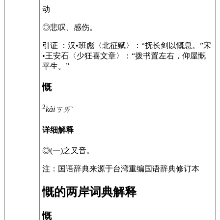
动
◎
悲叹、感伤。
引证 ：
汉•班彪〈北征赋〉：“抚长剑以慨息。”
宋
•王安石〈少狂喜文章〉：“拨书置左右，仰屋慨
平生。”
慨
2
kài
ㄎㄞˋ
详细解释
◎
(一)之又音。
注：国语辞典来源于台湾重编国语辞典修订本
慨的两岸词典解释
慨