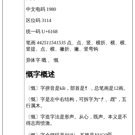
中文电码
1980
区位码
3114
统一码
U+6168
笔画
442511541535
点、点、竖、横折、横、横、
竖提、点、横、撇折、撇、竖弯钩
异体字
嘅 、
慨
慨字概述
〔慨〕字拼音是kǎi，部首是忄，总笔画是12画。
〔慨〕字是左中右结构，可拆字为“
忄、既
”，五
行属木。
〔慨〕字造字法是形声。从心，既声。本义是不
得志而愤激。
86