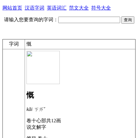
网站首页
汉语字词
英语词汇
范文大全
符号大全
请输入您要查询的字词：
字词
慨
慨
kǎi
ㄎㄞˇ
卷十
心部
共12画
说文解字