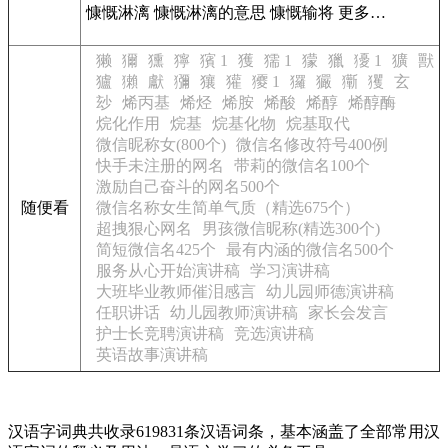
慷慨淋漓 慷慨淋漓的意思 慷慨输将 更多…
獭
獮
獯
獰
獱 1
獲
獳 1
獴
獵
獶 1
獷
獸
獹
獺
獻
獼
獽
獾
獿 1
玀
玁
玂
玃
玄
玅
烯丙基
烯烃
烯胺
烯酸
烯醇
烯醇酶
烷化作用
烷基
烷基化物
烷基取代
微信昵称女(800个)
微信名修改符号400例
快手未注册的网名
带莉的微信名100个
激励自己奋斗的网名500个
随便看
微信名称女生简单气质（精选675个）
超拽狠心网名
男孩微信昵称(精选300个)
简短微信名425个
最有内涵的微信名500个
服务从心开始演讲稿
学习演讲稿
大班毕业教师催泪感言
幼儿园师德演讲稿
任职讲话
幼儿园教师演讲稿
家长会发言
护士长竞聘演讲稿
竞选演讲稿
英语故事演讲稿
汉语字词典共收录619831条汉语词条，基本涵盖了全部常用汉