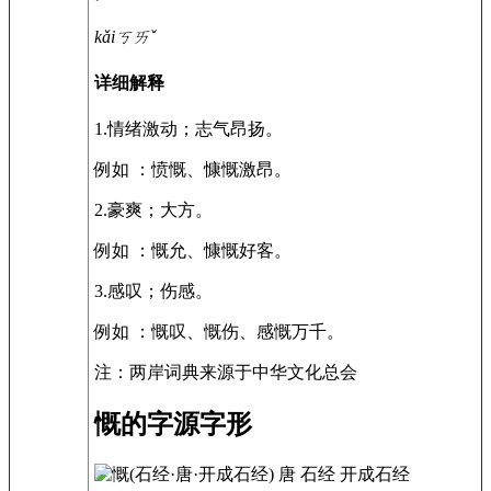
kǎi
ㄎㄞˇ
详细解释
1.
情绪激动；志气昂扬。
例如 ：
愤慨、慷慨激昂。
2.
豪爽；大方。
例如 ：
慨允、慷慨好客。
3.
感叹；伤感。
例如 ：
慨叹、慨伤、感慨万千。
注：两岸词典来源于中华文化总会
慨的字源字形
唐
石经
开成石经