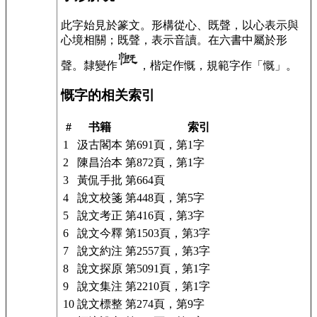
此字始見於篆文。形構從心、既聲，以心表示與
心境相關；既聲，表示音讀。在六書中屬於形
聲。隸變作
，楷定作慨，規範字作「
慨
」。
慨字的相关索引
#
书籍
索引
1
汲古閣本
第691頁，第1字
2
陳昌治本
第872頁，第1字
3
黃侃手批
第664頁
4
說文校箋
第448頁，第5字
5
說文考正
第416頁，第3字
6
說文今釋
第1503頁，第3字
7
說文約注
第2557頁，第3字
8
說文探原
第5091頁，第1字
9
說文集注
第2210頁，第1字
10
說文標整
第274頁，第9字