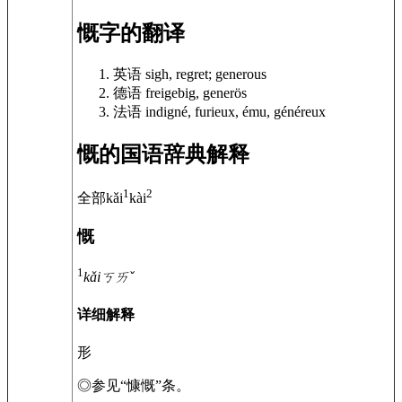
慨字的翻译
英语
sigh, regret; generous
德语
freigebig, generös
法语
indigné, furieux, ému, généreux
慨的国语辞典解释
1
2
全部kǎi
kài
慨
1
kǎi
ㄎㄞˇ
详细解释
形
◎
参见“慷慨”条。