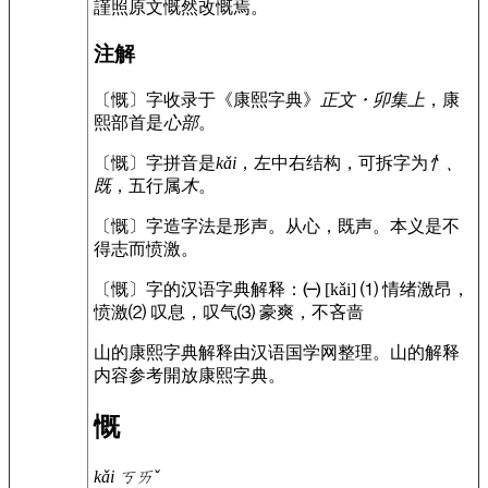
謹照原文慨然改慨焉。
注解
〔慨〕字收录于《康熙字典》
正文・卯集上
，康
熙部首是
心部
。
〔慨〕字拼音是
kǎi
，左中右结构，可拆字为
忄、
既
，五行属
木
。
〔慨〕字造字法是形声。从心，既声。本义是不
得志而愤激。
〔慨〕字的汉语字典解释：
㈠
[kǎi] ⑴ 情绪激昂，
愤激⑵ 叹息，叹气⑶ 豪爽，不吝啬
山的康熙字典解释由汉语国学网整理。山的解释
内容参考開放康熙字典。
慨
kǎi
ㄎㄞˇ