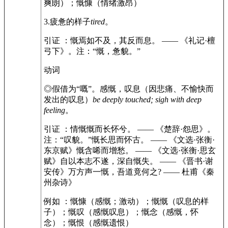
爽朗）；慨慷（情绪激昂）
3.
疲惫的样子
tired
。
引证 ：
慨焉如不及，其反而息。 —— 《礼记·檀
弓下》。注：“慨，惫貌。”
动词
◎
假借为“嘅”。感慨，叹息（因悲痛、不愉快而
发出的叹息）
be deeply touched; sigh with deep
feeling
。
引证 ：
情慨慨而长怀兮。 —— 《楚辞·怨思》。
注：“叹貌。”
慨长思而怀古。 —— 《文选·张衡·
东京赋》
慨含唏而增愁。 —— 《文选·张衡·思玄
赋》
自以本志不遂，深自慨失。 —— 《晋书·谢
安传》
万方声一慨，吾道竟何之? —— 杜甫《秦
州杂诗》
例如 ：
慨慷（感慨；激动）；慨慨（叹息的样
子）；慨叹（感慨叹息）；慨念（感慨，怀
念）；慨恨（感慨遗恨）