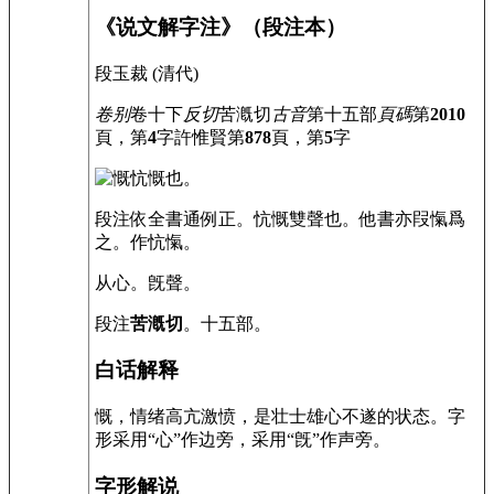
《说文解字注》（段注本）
段玉裁 (清代)
卷别
卷十下
反切
苦漑切
古音
第十五部
頁碼
第
2010
頁，第
4
字
許惟賢
第
878
頁，第
5
字
忼慨也。
段注
依全書通例正。忼慨雙聲也。他書亦叚愾爲
之。作忼愾。
从心。旣聲。
段注
苦漑切
。十五部。
白话解释
慨，情绪高亢激愤，是壮士雄心不遂的状态。字
形采用“心”作边旁，采用“旣”作声旁。
字形解说