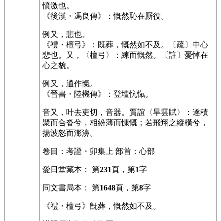
憤激也。
《
後漢・馮良傳
》：慨然恥在厮役。
例
又，悲也。
《
禮・檀弓
》：既葬，慨然如不及。〔疏〕中心
悲也。又，〈檀弓〉：練而慨然。〔註〕憂悼在
心之貌。
例
又，通作愾。
《
晉書・陸機傳
》：登壇忼愾。
音
又，叶去吏切，音器。賈誼〈旱雲賦〉：遂積
聚而合沓兮，相紛薄而慷慨；若飛翔之縱橫兮，
揚波怒而澎濞。
卷目
：考證・卯集上
部首
：心部
愛日堂藏本
： 第
231
頁，第
1
字
同文書局本
： 第
1648
頁，第
8
字
《禮・檀弓》旣葬，慨然如不及。