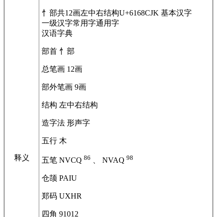
忄部
共12画
左中右结构
U+6168
CJK 基本汉字
一级汉字常用字通用字
汉语字典
部首
忄部
总笔画
12画
部外笔画
9画
结构
左中右结构
造字法
形声字
五行
木
释义
86
98
五笔
NVCQ
、 NVAQ
仓颉
PAIU
郑码
UXHR
四角
91012