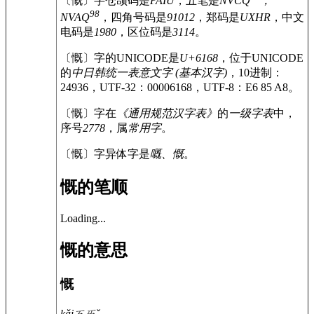
〔慨〕字仓颉码是
PAIU
，五笔是
NVCQ
，
98
NVAQ
，四角号码是
91012
，郑码是
UXHR
，中文
电码是
1980
，区位码是
3114
。
〔慨〕字的UNICODE是
U+6168
，位于UNICODE
的
中日韩统一表意文字 (基本汉字)
，10进制：
24936，UTF-32：00006168，UTF-8：E6 85 A8。
〔慨〕字在
《通用规范汉字表》
的
一级字表
中，
序号
2778
，属
常用字
。
〔慨〕字异体字是
嘅、慨
。
慨的笔顺
Loading...
慨的意思
慨
kǎi
ㄎㄞˇ