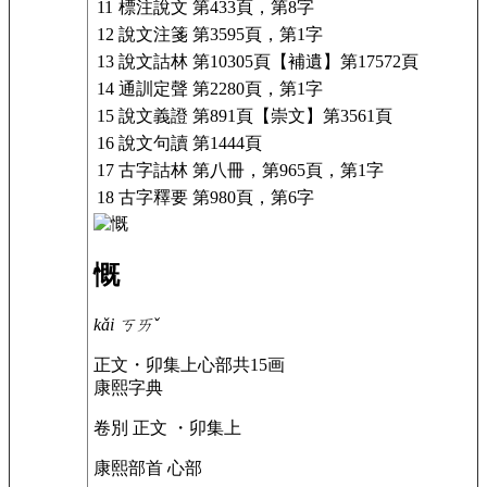
11
標注說文
第433頁，第8字
12
說文注箋
第3595頁，第1字
13
說文詁林
第10305頁【補遺】第17572頁
14
通訓定聲
第2280頁，第1字
15
說文義證
第891頁【崇文】第3561頁
16
說文句讀
第1444頁
17
古字詁林
第八冊，第965頁，第1字
18
古字釋要
第980頁，第6字
慨
kǎi
ㄎㄞˇ
正文・卯集上
心部
共15画
康熙字典
卷別
正文 ・卯集上
康熙部首
心部