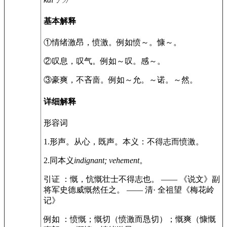
基本解释
①
情绪激昂，愤激。
例如
愤～。慷～。
②
叹息，叹气。
例如
～叹。感～。
③
豪爽，不吝啬。
例如
～允。～诺。～然。
详细解释
形容词
1.
形声。从心，既声。本义：不得志而愤激。
2.
同本义
indignant; vehement
。
引证 ：
慨，忼慨壮士不得志也。 —— 《说文》
副
将军史德威慨然任之。 —— 清· 全祖望《梅花岭
记》
例如 ：
愤慨；慨切（愤激而恳切）；慨爽（慷慨