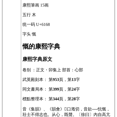
康熙筆画
15画
五行
木
统一码
U+6168
字头
慨
慨的康熙字典
康熙字典原文
卷别
：正文・卯集上
部首
：心部
武英殿刻本
： 第
953
頁，第
13
字
同文書局本
： 第
399
頁，第
24
字
標點整理本
： 第
344
頁，第
28
字
音
《
集韻
》、《
韻會
》
𡘋
口漑切，音欬──忼慨，
壯士不得志也。从心，既聲。〔徐曰〕內自高亢