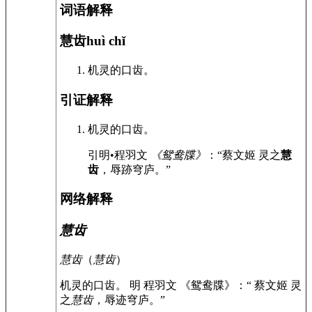
词语解释
慧齿
huì chǐ
机灵的口齿。
引证解释
机灵的口齿。
引
明•程羽文
《鸳鸯牒》
：“蔡文姬 灵之
慧
齿
，辱跡穹庐。”
网络解释
慧齿
慧齿
（
慧齿
）
机灵的口齿。 明 程羽文 《鸳鸯牒》：“ 蔡文姬 灵
之
慧齿
，辱迹穹庐。”