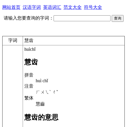
网站首页
汉语字词
英语词汇
范文大全
符号大全
请输入您要查询的字词：
字词
慧齿
huìchǐ
慧齿
拼音
huì chǐ
注音
ㄏㄨㄟˋ ㄔˇ
繁体
慧齒
慧齿的意思