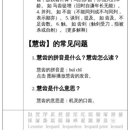
龄。
如
马齿徒增（旧时自谦年长无能）。
4.
并列。
如
不齿（不能同列或不与同列，
表示鄙弃）。
5.
谈到，提及。
如
齿及。不
足齿数。
6.
触。
如
齿剑（触剑受刀，指被
杀或自刎）。
[更多解释]
【慧齿】的常见问题
慧齿的拼音是什么？慧齿怎么读？
慧齿的拼音是：huì chǐ
点击
图标播放慧齿的发音
。
慧齿是什么意思？
慧齿的意思是：机灵的口齿。
㞊
㞋
㞌
㞍
㞎
㞏
㞐
㞑
㞒
㞓
㞔
㞕
㞖
㞗
㞘
㞙
㞚
㞛
㞜
㞝
㞞
㞟
㞠
㞡
㞢
Leonine
leopard
leopardess
leopard print
leotard