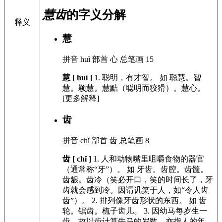
慧齿
的字义分解
释义
慧
拼音
huì
部首
心
总笔画
15
慧 [ huì ]
1.
聪明，有才智。
如
聪慧。智
慧。颖慧。慧黠（聪明而狡猾）。慧心。
[更多解释]
齿
拼音
chǐ
部首
齿
总笔画
8
齿 [ chǐ ]
1.
人和动物嘴里咀嚼食物的器官
（通常称“牙”）。
如
牙齿。齿腔。齿髓。
齿龈。齿冷（笑必开口，笑的时间长了，牙
齿就会感到冷。因谓讥笑于人，如“令人齿
齿”）。
2.
排列像牙齿形状的东西。
如
齿
轮。锯齿。梳子齿儿。
3.
因幼马每岁生一
齿，故以齿计算牛马的岁数，亦指人的年