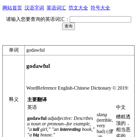
网站首页
汉语字词
英语词汇
范文大全
符号大全
请输入您要查询的英语词汇：
单词
godawful
godawful
WordReference English-
Chinese
Dictionary © 2019:
释义
主要翻译
英语
中文
slang
糟糕透
godawful
adj
adjective
: Describes
(terrible,
顶的，
a noun or pronoun--for example,
very
"a
tall
girl," "an
interesting
book,"
相当恶
bad)
(
俚
"a
big
house."
劣的