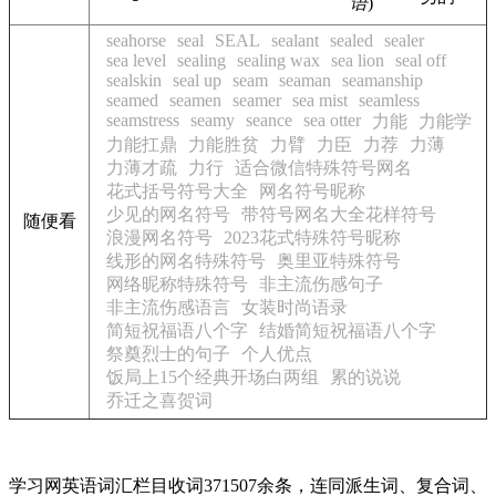
语
)
seahorse
seal
SEAL
sealant
sealed
sealer
sea level
sealing
sealing wax
sea lion
seal off
sealskin
seal up
seam
seaman
seamanship
seamed
seamen
seamer
sea mist
seamless
seamstress
seamy
seance
sea otter
力能
力能学
力能扛鼎
力能胜贫
力臂
力臣
力荐
力薄
力薄才疏
力行
适合微信特殊符号网名
花式括号符号大全
网名符号昵称
少见的网名符号
带符号网名大全花样符号
随便看
浪漫网名符号
2023花式特殊符号昵称
线形的网名特殊符号
奥里亚特殊符号
网络昵称特殊符号
非主流伤感句子
非主流伤感语言
女装时尚语录
简短祝福语八个字
结婚简短祝福语八个字
祭奠烈士的句子
个人优点
饭局上15个经典开场白两组
累的说说
乔迁之喜贺词
学习网英语词汇栏目收词371507余条，连同派生词、复合词、