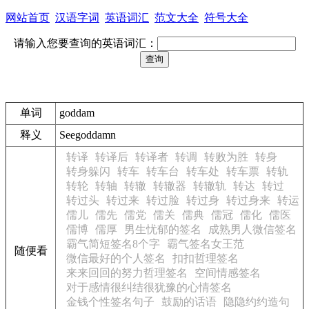
网站首页
汉语字词
英语词汇
范文大全
符号大全
请输入您要查询的英语词汇：
单词
goddam
释义
See
goddamn
转译
转译后
转译者
转调
转败为胜
转身
转身躲闪
转车
转车台
转车处
转车票
转轨
转轮
转轴
转辙
转辙器
转辙轨
转达
转过
转过头
转过来
转过脸
转过身
转过身来
转运
儒儿
儒先
儒党
儒关
儒典
儒冠
儒化
儒医
儒博
儒厚
男生忧郁的签名
成熟男人微信签名
霸气简短签名8个字
霸气签名女王范
随便看
微信最好的个人签名
扣扣哲理签名
来来回回的努力哲理签名
空间情感签名
对于感情很纠结很犹豫的心情签名
金钱个性签名句子
鼓励的话语
隐隐约约造句