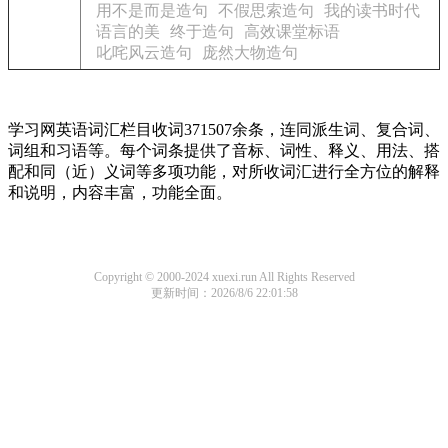
用不是而是造句
不假思索造句
我的读书时代
语言的美
终于造句
高效课堂标语
叱咤风云造句
庞然大物造句
学习网英语词汇栏目收词371507余条，连同派生词、复合词、
词组和习语等。每个词条提供了音标、词性、释义、用法、搭
配和同（近）义词等多项功能，对所收词汇进行全方位的解释
和说明，内容丰富，功能全面。
Copyright © 2000-2024 xuexi.run All Rights Reserved
更新时间：2026/8/6 22:01:58