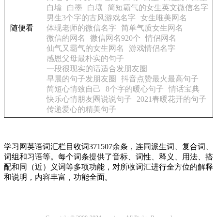
白墖
白墨
白壤
简短霸气的女生英文微信名字
男生3个字的古风游戏名字
女生唯美网名
随便看
体现老师的微信名字
简单气质女生网名
微信的网名
微信网名920个
情侣网名
仙气又霸气的女生网名
游戏情侣名字
感恩父母最朴实的句子
一段很现实的话适合发朋友圈
早晨的句子发朋友圈
抖音点赞最火最高句子
简短心情致自己
8个字的暖心句子
情话宝典
快乐心情朋友圈说说句子
2021春暖花开的句子
传递爱心的精美句子
学习网英语词汇栏目收词371507余条，连同派生词、复合词、
词组和习语等。每个词条提供了音标、词性、释义、用法、搭
配和同（近）义词等多项功能，对所收词汇进行全方位的解释
和说明，内容丰富，功能全面。