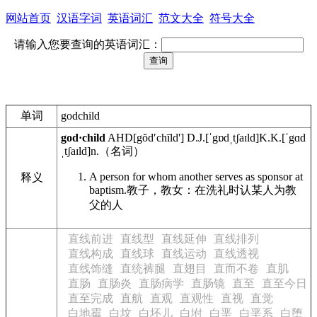
网站首页
汉语字词
英语词汇
范文大全
符号大全
请输入您要查询的英语词汇：
单词
godchild
god·child
AHD
[gŏdʹchīld']
D.J.
[ˈgɒdˌtʃaɪld]
K.K.
[ˈgɑd
ˌtʃaɪld]
n.
（名词）
A person for whom another serves as sponsor at
释义
baptism.
教子，教女：在洗礼时认某人为教
父的人
直线前进
直线型
直线延伸
直线排列
直线构成
直线球
直线运动
直线透视
直线饰缝
直统裤腿
直翅目
直而不卷
直肌
直肠
直肠炎
直肠病学
直肠镜
直至
直至今日
直至完成
直航
直观
直观性
直视
直觉
白地霉
白坟
白坯儿
白坿
白垩
白垩系
白堕