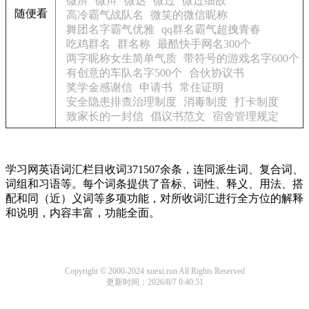
微辨
微辩
微达
微过
微过细故
随便看
高冷霸气战队名
微笑的微信昵称
舞团名字霸气优雅
qq群名霸气超拽青春
吃鸡群名
群名称
最酷快手网名300个
两字昵称女生简单气质
带符号的游戏名字600个
有创意的车队名字500个
合伙协议书
奖学金感谢信
申请书
常住证明
安全隐患排查治理制度
消毒制度
打卡制度
致家长的一封信
倡议书范文
宿舍管理规定
学习网英语词汇栏目收词371507余条，连同派生词、复合词、
词组和习语等。每个词条提供了音标、词性、释义、用法、搭
配和同（近）义词等多项功能，对所收词汇进行全方位的解释
和说明，内容丰富，功能全面。
Copyright © 2000-2024 xuexi.run All Rights Reserved
更新时间：2026/8/7 0:40:51