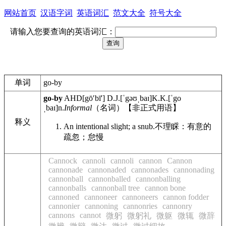
网站首页
汉语字词
英语词汇
范文大全
符号大全
请输入您要查询的英语词汇：
单词
go-by
go-by
AHD
[gōʹbī']
D.J.
[ˈgəʊˌbaɪ]
K.K.
[ˈgo
ˌbaɪ]
n.
Informal
（名词）【非正式用语】
释义
An intentional slight; a snub.
不理睬：有意的
疏忽；怠慢
Cannock
cannoli
cannoli
cannon
Cannon
cannonade
cannonaded
cannonades
cannonading
cannonball
cannonballed
cannonballing
cannonballs
cannonball tree
cannon bone
cannoned
cannoneer
cannoneers
cannon fodder
cannonier
cannoning
cannonries
cannonry
cannons
cannot
微躬
微躬礼
微躯
微辄
微辞