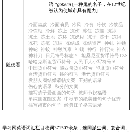
语
*gobelin
[一种鬼的名子，在12世纪
被认为使城市具有魔力]
冷面幽默
冷面演员
冷风
冷食
冷饮
冷饮品
冷饮柜
冷鲜
冻上
冻伤
冻住
冻僵
冻冰
冻土
冻土地
冻坏
冻奶糊
冻子
冻干
冻得
冻死
冻疮
冻结
冻结成
冻结资产
神虬
神虵
神蛇
神蛟
神融气泰
神螭
神行
神行法
神衣
神补刀
日元符号标志￥
坦桑尼亚货币符号TZS
哈啥克斯坦货币符号
人民币大小写符号￥
随便看
中国货币符号
墨西哥货币符号
印度货币符号
台湾货币符号
钱的符号
港元货币符号
发朋友圈结婚请帖文案
王朔的语录
伤心的语录
秋分的文案
描写孩子爱画画的句子
教师节祝福语
单纯朋友圈文案
中秋节的绝美佳句句子优秀
描写超市的句子
经典庄子格言语录
学习网英语词汇栏目收词371507余条，连同派生词、复合词、