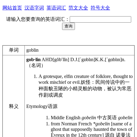
网站首页
汉语字词
英语词汇
范文大全
符号大全
请输入您要查询的英语词汇：
单词
goblin
gob·lin
AHD
[gŏbʹlĭn]
D.J.
[ˈgɒblɪn]
K.K.
[ˈgɑblɪn]
n.
（名词）
A grotesque, elfin creature of folklore, thought to
work mischief or evil.
妖怪：民间传说中的一
种面貌丑陋的小精灵般的动物，被认为常恶
作剧或调皮
释义
Etymology
语源
Middle English
gobelin
中古英语
gobelin
from Norman French
*gobelin
[name of a
ghost that supposedly haunted the town of
Évreux in the 12th century]
源自 诺曼法