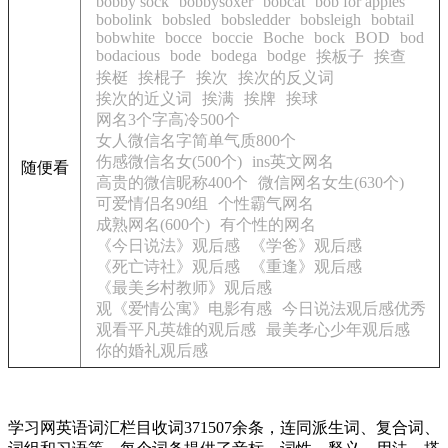
bobby sock
bobbysoxer
bobcat
bob for apples
bobolink
bobsled
bobsledder
bobsleigh
bobtail
bobwhite
bocce
boccie
Boche
bock
BOD
bod
bodacious
bode
bodega
bodge
挨板子
挨查
挨梃
挨棍子
挨次
挨次的反义词
挨次的近义词
挨满
挨牌
挨球
网名3个字高冷500个
女人微信名字简单气质800个
伤感微信名女(500个)
ins英文网名
随便看
高贵的微信昵称400个
微信网名女生(630个)
可爱情侣名90组
个性霸气网名
成熟网名(600个)
有个性的网名
《今日说法》观后感
《学爸》观后感
《死亡诗社》观后感
《重逢》观后感
《最美乡村教师》观后感
观《爱情公寓》电影有感
今日说法观后感优秀
观看平凡英雄的观后感
最美孝心少年观后感
你的婚礼观后感
学习网英语词汇栏目收词371507余条，连同派生词、复合词、