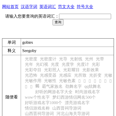
网站首页
汉语字词
英语词汇
范文大全
符号大全
请输入您要查询的英语词汇：
单词
gobies
释义
See
goby
光密度
光密度计
光导
光射线
光州
光带
光年
光幻视
光度
光度学
光度计
光彩
光彩夺目
光彩照人
光彩耀目
光影效果
光恐怖
光感受器
光感应
光所致
光折变
光敏
光敏作用
光敏性
光敏色素
𩩩
𩩪
𩩫
𩩬
𩩭
𩩮
𩩯
𩩲
霸气家族名
劲舞名字
qq炫舞名
𩩰
𩩱
好听的网游名字大全
时尚游戏名字
随便看
wow个性名字
梦幻西游情侣网名500个
好听游戏名字1000个
漂亮游戏名字
情侣游戏名称
山西晋祠导游词
山西晋祠导游词
河北山海关导游词