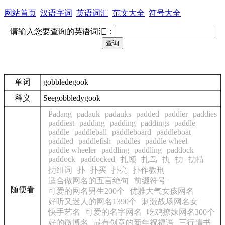
网站首页
汉语字词
英语词汇
范文大全
符号大全
请输入您要查询的英语词汇：
单词
gobbledegook
释义
See
gobbledygook
Padang
padauk
padauks
padded
paddier
paddies
paddiest
padding
padding
paddings
paddle
paddle
paddleball
paddleboard
paddleboat
paddled
paddlefish
paddles
paddle wheel
paddle wheeler
paddling
paddling
paddock
paddock
paddocked
扎顾
扎鸟
扏
扐
扐掯
扐组词
扑
扑买
扑亮
扑作教刑
适合做网名的五言绝句
前缀符号
随便看
可爱的网名男生200个
优雅大气女孩网名
好听又迷人的网名1390个
刺激战场网名女
快手艺名
可爱的名字网名
吃鸡撩妹网名300个
好的微博名
最有创意的新年祝福语
三行情书