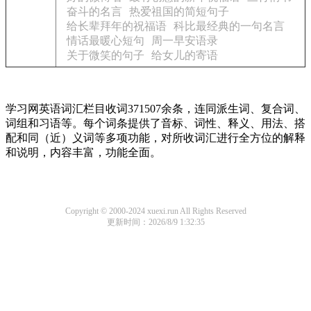
奋斗的名言
热爱祖国的简短句子
给长辈拜年的祝福语
科比最经典的一句名言
情话最暖心短句
周一早安语录
关于微笑的句子
给女儿的寄语
学习网英语词汇栏目收词371507余条，连同派生词、复合词、
词组和习语等。每个词条提供了音标、词性、释义、用法、搭
配和同（近）义词等多项功能，对所收词汇进行全方位的解释
和说明，内容丰富，功能全面。
Copyright © 2000-2024 xuexi.run All Rights Reserved
更新时间：2026/8/9 1:32:35