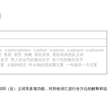
ic
scaphocephalous
scaphoid
scaphoids
scaphopod
scaphopods
词
美质
美赏
美赡
美轮美奂
美轮美奂的反义词
信名字
男人好运气的微信名字
有个性的微信名字
文案
土味的情话
吃火锅的朋友圈文案
一年最后一天文案
配和同（近）义词等多项功能，对所收词汇进行全方位的解释和说