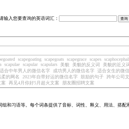
请输入您要查询的英语词汇：
pegoated
scapegoating
scapegoats
scapegrace
scapes
scaphocephal
a
scapulae
scapular
scapulars
美貌
美貌的反义词
美貌的近义
适合中年男人的微信名字
成功男人的微信名字
适合女生的微
温柔的网名
2023年自带好运的微信名字
鼓励的句子
跨年公司
文案
再见4月你好5月超火文案
朋友圈招聘文案
词、词组和习语等。每个词条提供了音标、词性、释义、用法、搭