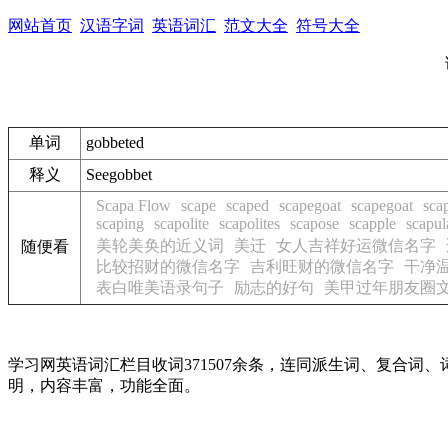
网站首页
汉语字词
英语词汇
范文大全
符号大全
单词
gobbeted
释义
See
gobbet
Scapa Flow
scape
scaped
scapegoat
scapegoat
sca
scaping
scapolite
scapolites
scapose
scapple
scapul
美轮美奂的近义词
美迁
女人吉祥好运微信名字
随便看
比较招财的微信名字
吉利旺财的微信名字
干净
表白唯美语录句子
励志的好句
美甲过年朋友圈
学习网英语词汇栏目收词371507余条，连同派生词、复合
明，内容丰富，功能全面。