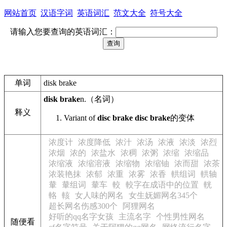
网站首页
汉语字词
英语词汇
范文大全
符号大全
请输入您要查询的英语词汇：
单词
disk brake
disk brake
n.
（名词）
释义
Variant of
disc brake
disc brake
的变体
浓度计
浓度降低
浓汁
浓汤
浓液
浓淡
浓烈
浓烟
浓的
浓盐水
浓稠
浓粥
浓缩
浓缩品
浓缩液
浓缩溶液
浓缩物
浓缩铀
浓而甜
浓茶
浓装艳抹
浓郁
浓重
浓雾
浓香
輁组词
輁轴
輂
輂组词
輂车
較
較字在成语中的位置
輄
輅
輆
女人味的网名
女生妩媚网名345个
超长网名伤感300个
阿狸网名
好听的qq名字女孩
主流名字
个性男性网名
随便看