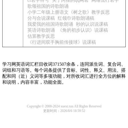
cf名字符号
关于阿狸的qq网名
网络流行名字
歌颂祖国的诗歌朗诵
小学二年级上册语文《树之歌》教学反思
分与合说课稿
红领巾诗歌朗诵稿
我爱我的祖国诗歌朗诵
秒的认识说课稿
英语诗歌朗诵
《角的初步认识》说课稿
估算教学反思
《行进间双手胸前传接球》说课稿
学习网英语词汇栏目收词371507余条，连同派生词、复合词、
词组和习语等。每个词条提供了音标、词性、释义、用法、搭
配和同（近）义词等多项功能，对所收词汇进行全方位的解释
和说明，内容丰富，功能全面。
Copyright © 2000-2024 xuexi.run All Rights Reserved
更新时间：2026/8/6 18:59:52